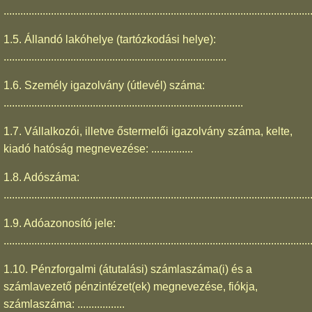
..............................................................................................................
1.5. Állandó lakóhelye (tartózkodási helye):
................................................................................
1.6. Személy igazolvány (útlevél) száma:
......................................................................................
1.7. Vállalkozói, illetve őstermelői igazolvány száma, kelte,
kiadó hatóság megnevezése: ...............
1.8. Adószáma:
..............................................................................................................
1.9. Adóazonosító jele:
..............................................................................................................
1.10. Pénzforgalmi (átutalási) számlaszáma(i) és a
számlavezető pénzintézet(ek) megnevezése, fiókja,
számlaszáma: .................