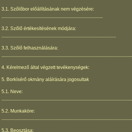
3.1. Szőlőbor előállításának nem végzésére:
......................................................................................
3.2. Szőlő értékesítésének módjára:
.................................................................................................
3.3. Szőlő felhasználására:
..............................................................................................................
4. Kérelmező által végzett tevékenységek:
5. Borkísérő okmány aláírására jogosultak
5.1. Neve:
..............................................................................................................
5.2. Munkaköre:
..............................................................................................................
5.3. Beosztása: