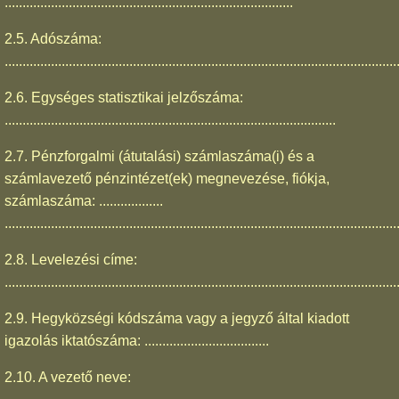
.................................................................................
2.5. Adószáma:
..............................................................................................................
2.6. Egységes statisztikai jelzőszáma:
.............................................................................................
2.7. Pénzforgalmi (átutalási) számlaszáma(i) és a
számlavezető pénzintézet(ek) megnevezése, fiókja,
számlaszáma: ..................
..............................................................................................................
2.8. Levelezési címe:
..............................................................................................................
2.9. Hegyközségi kódszáma vagy a jegyző által kiadott
igazolás iktatószáma: ...................................
2.10. A vezető neve: