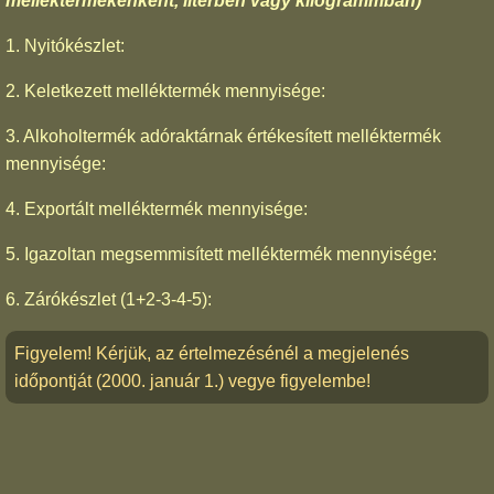
melléktermékenként, literben vagy kilogrammban)
1. Nyitókészlet:
2. Keletkezett melléktermék mennyisége:
3. Alkoholtermék adóraktárnak értékesített melléktermék
mennyisége:
4. Exportált melléktermék mennyisége:
5. Igazoltan megsemmisített melléktermék mennyisége:
6. Zárókészlet (1+2-3-4-5):
Figyelem! Kérjük, az értelmezésénél a megjelenés
időpontját (2000. január 1.) vegye figyelembe!