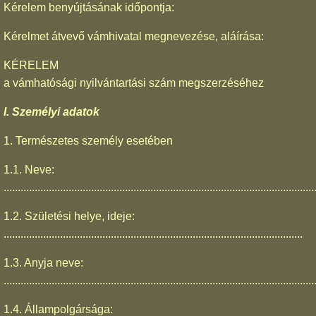
Kérelem benyújtásának időpontja:
Kérelmet átvevő vámhivatal megnevezése, aláírása:
KÉRELEM
a vámhatósági nyilvántartási szám megszerzéséhez
I. Személyi adatok
1. Természetes személy esetében
1.1. Neve:
..............................................................................................................
1.2. Születési helye, ideje:
..........................................................................................................
1.3. Anyja neve:
..............................................................................................................
1.4. Állampolgársága: