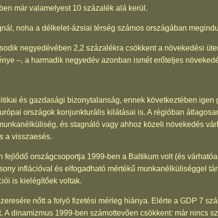
ben már valamelyest 10 százalék alá kerül.
gnál, noha a délkelet-ázsiai térség számos országában megindu
odik negyedévében 2,2 százalékra csökkent a növekedési üte
énye –, a harmadik negyedév azonban ismét erőteljes növekedés
itikai és gazdasági bizonytalanság, ennek következtében ige
európai országok konjunkturális kilátásai is. A régióban átlagosa
 a munkanélküliség, és stagnáló vagy ahhoz közeli növekedés vá
s a visszaesés.
ejlődő országcsoportja 1999-ben a Baltikum volt (és várhatóan
ony inflációval és elfogadható mértékű munkanélküliséggel tá
i is kielégítőek voltak.
eresére nőtt a folyó fizetési mérleg hiánya. Elérte a GDP 7 száz
őket. A dinamizmus 1999-ben számottevően csökkent: már nincs s