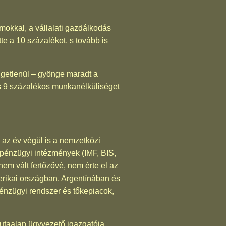
mokkal, a vállalati gazdálkodás
e a 10 százalékot, s tovább is
ggetlenül – gyönge maradt a
 és 9 százalékos munkanélküliséget
 az év végül is a nemzetközi
i pénzügyi intézmények (IMF, BIS,
nem vált fertőzővé, nem érte el az
merikai országban, Argentínában és
énzügyi rendszer és tőkepiacok,
taalap ügyvezető igazgatója.