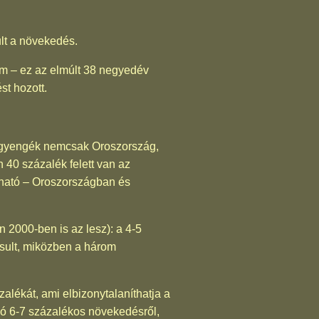
lt a növekedés.
m – ez az elmúlt 38 negyedév
t hozott.
n gyengék nemcsak Oroszország,
n 40 százalék felett van az
rható – Oroszországban és
 2000-ben is az lesz): a 4-5
rsult, miközben a három
alékát, ami elbizonytalaníthatja a
zó 6-7 százalékos növekedésről,