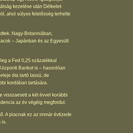
álság kezelése után Délkelet-
, ahol súlyos felelősség terhelte
dtek. Nagy-Britanniában,
iacok – Japánban és az Egyesült
űleg a Fed 0,25 százalékkal
Központi Bankot is – hasonlóan
leje óta tartó lassú, de
bbi kordában tartására.
e visszaesett a két évvel korábbi
tendencia az év végéig megfordul.
ő. A piacnak ez az immár évtizede
is.