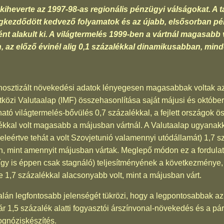
iheverte az 1997-98-as regionális pénzügyi válságokat. A t
gkezdődött kedvező folyamatok és az újabb, elsősorban p
ént alakult ki. A világtermelés 1999-ben a vártnál magasabb
 az előző évinél alig 0,1 százalékkal dinamikusabban, mind
gnosztizált növekedési adatok lényegesen magasabbak voltak az 
tközi Valutaalap (IMF) összehasonlítása saját májusi és októberi
tó világtermelés-bővülés 0,7 százalékkal, a fejlett országok 
kkal volt magasabb a májusban vártnál. A Valutaalap ugyanakko
leértve tehát a volt Szovjetunió valamennyi utódállamát) 1,7 
en, mint amennyit májusban vártak. Meglepő módon ez a fordula
gy is éppen csak stagnáló) teljesítményének a következménye, 
1,7 százalékkal alacsonyabb volt, mint a májusban várt.
lán legfontosabb jelenségét tükrözi, hogy a legpontosabbak az
 1,5 százalék alatti fogyasztói árszínvonal-növekedés és a pár
ognóziskészítés.