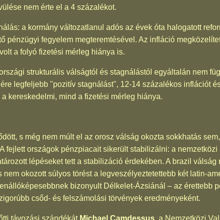
ülése nem érte el a 4 százalékot.
álás: a kormány változatlanul adós az évek óta halogatott refor
tő pénzügyi fegyelem megteremtésével. Az infláció megközelített
lt a folyó fizetési mérleg hiánya is.
szági strukturális válságtól és stagnálástól egyáltalán nem fü
re legfeljebb "pozitív stagnálást", 12-14 százalékos inflációt
 a kereskedelmi, mind a fizetési mérleg hiánya.
dött, s még nem múlt el az orosz válság okozta sokkhatás sem,
fejlett országok pénzpiacait sikerült stabilizálni: a nemzetköz
ozott lépéseket tett a stabilizáció érdekében. A brazil válság 
s nem okozott súlyos törést a legveszélyeztetettebb két latin-a
enállóképesebbnek bizonyult Délkelet-Ázsiánál – az érettebb p
 szigorúbb csőd- és felszámolási törvények eredményeként.
őtti távozási szándékát
Michael Camdessus,
a Nemzetközi Valu