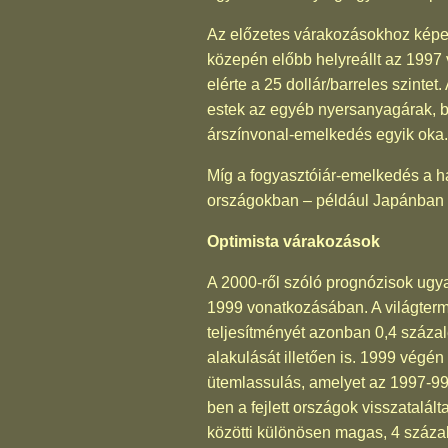
Az előzetes várakozásokhoz képe
közepén előbb helyreállt az 1997 v
elérte a 25 dollár/barreles szinte
estek az egyéb nyersanyagárak, bá
árszínvonal-emelkedés egyik oka.
Míg a fogyasztóiár-emelkedés a h
országokban – például Japánban 
Optimista várakozások
A 2000-ről szóló prognózisok ugy
1999 vonatkozásában. A világterm
teljesítményét azonban 0,4 száza
alakulását illetően is. 1999 végén 
ütemlassulás, amelyet az 1997-99 k
ben a fejlett országok visszatalá
közötti különösen magas, 4 százal