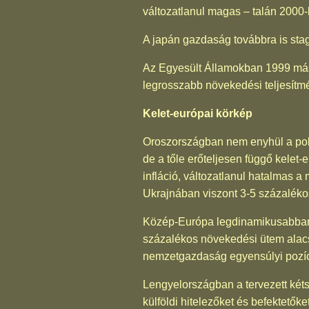
változatlanul magas – talán 2000-
A japán gazdaság továbbra is sta
Az Egyesült Államokban 1999 más
legrosszabb növekedési teljesítm
Kelet-európai körkép
Oroszországban nem enyhül a pol
de a tőle erőteljesen függő kelet-
infláció, változatlanul hatalmas
Ukrajnában viszont 3-5 százaléko
Közép-Európa legdinamikusabban f
százalékos növekedési ütem alacs
nemzetgazdaság egyensúlyi pozíció
Lengyelországban a tervezett kétsz
külföldi hitelezőket és befektet