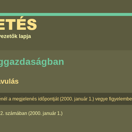
ETÉS
ezetők lapja
ággazdaságban
avulás
nél a megjelenés időpontját (2000. január 1.) vegye figyelembe
22. számában
(2000. január 1.)