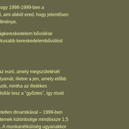
 hogy 1998-1999-ben a
, ami abból ered, hogy jelentősen
sítménye.
lágkereskedelem bővülése
mikusabb kereskedelembővülést
az euró, amely megszületését
amát, illetve a jen, amely előbb
ik, mintha az illetékes
ollár lesz a "győztes", így rövid
etetlen dinamikával – 1999-ben
 ütemek különbsége mindössze 1,5
is. A munkanélküliség ugyanakkor