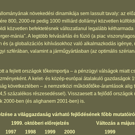
állományának növekedési dinamikája sem lassult tavaly: az előző
e 800, 2000-re pedig 1000 milliárd dollárnyi közvetlen külföld
öldi közvetlen befektetésnek változatlanul legalább kétharmada
rger-mánia". A legtöbb felvásárlás és fúzió (a piac viszonylag
n és (a globalizációs kihívásokhoz való alkalmazkodás igénye
ügyi szférában, valamint a járműgyártásban (az optimális szér
 a fejlett országok tőkeimportja – a pénzügyi válságok miatt cs
ezményeként. A kelet- és közép-európai átalakuló gazdaságok 
ság következtében – a nemzetközi működőtőke-áramlások alig t
,5 százalékos részesedéssel). Visszaesett a fejlődő országok 
ik 2000-ben (és alighanem 2001-ben) is.
elzése a világgazdaság várható fejlődésének főbb mutatóiról
1999. októberi előrejelzés
Változás a május
1997
1998
1999
2000
1999