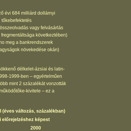
 évi 684 milliárd dollárnyi
i tőkebefektetés
 összeolvadás vagy felvásárlás
os fregmentáltsága következtében)
, no meg a bankrendszerek
ianagyságok növekedése okán)
ökkenő délkelet-ázsiai és latin-
1998-1999-ben – egyértelműen
öbb mint 2 százalékát vonzották
működőtőke-kivitele – ez a
 (éves változás, százalékban)
i előrejelzéshez képest
2000