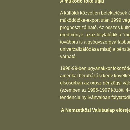
A működő tőke útjai
A külföldi közvetlen befektetések 
működőtőke-export után 1999 végér
prognosztizálható. Az összes külf
eredménye, azaz folytatódik a "me
továbbra is a gyógyszergyártásba
univerzalizálódása miatt) a pénz
várható.
1998-99-ben ugyanakkor fokozódott
amerikai beruházási kedv követk
elsősorban az orosz pénzügyi vál
(szemben az 1995-1997 közötti 4-4
tendencia nyilvánvalóan folytatód
A Nemzetközi Valutaalap előrej