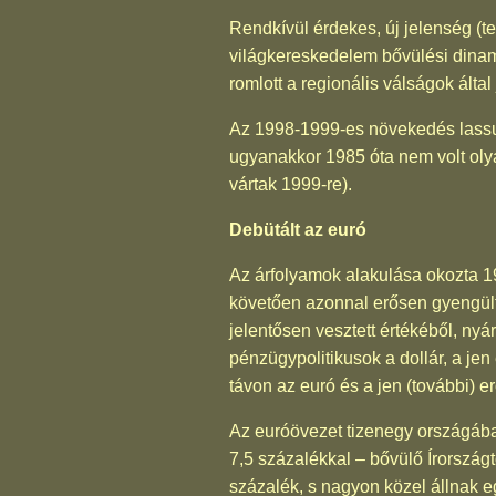
Rendkívül érdekes, új jelenség (
világkereskedelem bővülési dinami
romlott a regionális válságok álta
Az 1998-1999-es növekedés lassu
ugyanakkor 1985 óta nem volt oly
vártak 1999-re).
Debütált az euró
Az árfolyamok alakulása okozta 1
követően azonnal erősen gyengült,
jelentősen vesztett értékéből, ny
pénzügypolitikusok a dollár, a jen
távon az euró és a jen (további) 
Az euróövezet tizenegy országába
7,5 százalékkal – bővülő Írorszá
százalék, s nagyon közel állnak 