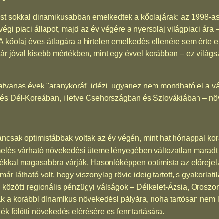
st sokkal dinamikusabban emelkedtek a kőolajárak: az 1998-a
égi piaci állapot, majd az év végére a nyersolaj világpiaci ára 
t. A kőolaj éves átlagára a hirtelen emelkedés ellenére sem érte
r jóval kisebb mértékben, mint egy évvel korábban – ez világs
atvanas évek "aranykorát" idézi, ugyanez nem mondható el a v
és Dél-Koreában, illetve Csehországban és Szlovákiában – nö
ancsak optimistábbak voltak az év végén, mint hat hónappal ko
elés várható növekedési üteme lényegében változatlan maradt –
lékkal magasabbra várják. Hasonlóképpen optimista az előreje
már látható volt, hogy viszonylag rövid ideig tartott, s gyakorlat
özötti regionális pénzügyi válságok – Délkelet-Ázsia, Oroszorsz
ltak a korábbi dinamikus növekedési pályára, noha tartósan nem
ék fölötti növekedés elérésére és fenntartására.