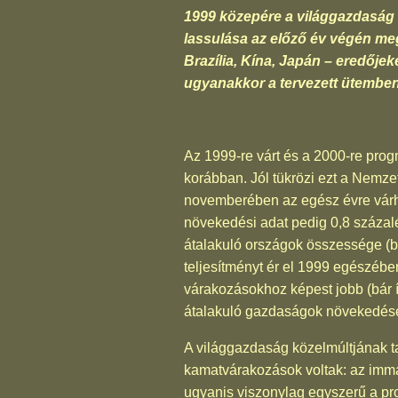
1999 közepére a világgazdaság k
lassulása az előző év végén me
Brazília, Kína, Japán – eredőjek
ugyanakkor a tervezett ütemben,
Az 1999-re várt és a 2000-re pro
korábban. Jól tükrözi ezt a Nemze
novemberében az egész évre várha
növekedési adat pedig 0,8 százalé
átalakuló országok összessége (be
teljesítményt ér el 1999 egészéb
várakozásokhoz képest jobb (bár í
átalakuló gazdaságok növekedése 
A világgazdaság közelmúltjának ta
kamatvárakozások voltak: az immár
ugyanis viszonylag egyszerű a pr