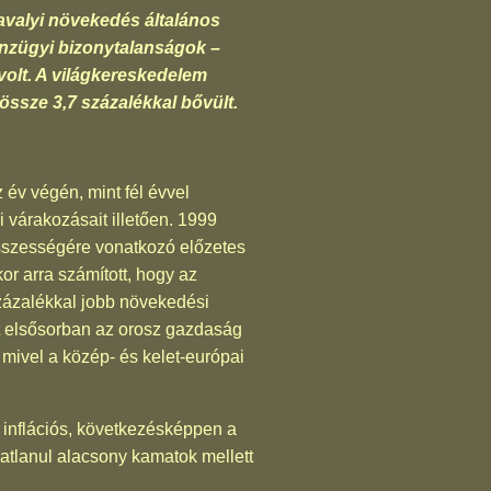
avalyi növekedés általános
énzügyi bizonytalanságok –
 volt. A világkereskedelem
össze 3,7 százalékkal bővült.
év végén, mint fél évvel
 várakozásait illetően. 1999
összességére vonatkozó előzetes
r arra számított, hogy az
százalékkal jobb növekedési
t elsősorban az orosz gazdaság
mivel a közép- és kelet-európai
 inflációs, következésképpen a
atlanul alacsony kamatok mellett