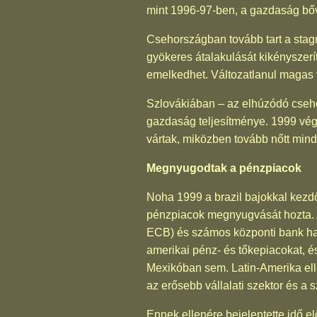
mint 1996-97-ben, a gazdaság bőv
Csehországban tovább tart a stagn
gyökeres átalakulását kikényszerí
emelkedhet. Változatlanul magas vo
Szlovákiában – az elhúzódó csehor
gazdaság teljesítménye. 1999 végé
vártak, miközben tovább nőtt mind
Megnyugodtak a pénzpiacok
Noha 1999 a brazil bajokkal kezdő
pénzpiacok megnyugvását hozta. A 
ECB) és számos központi bank határ
amerikai pénz- és tőkepiacokat, é
Mexikóban sem. Latin-Amerika ell
az erősebb vállalati szektor és a
Ennek ellenére bejelentette idő el