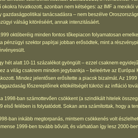
 okokra hivatkozott, azonban nem kétséges: az IMF a mexikói v
 gazdaságpolitikai tanácsadásra – nem beszélve Oroszországról
ügyi válság kitöréséért, annak intenzitásáért.
999 októberéig minden fontos tőkepiacon folyamatosan emelke
pénzügyi szektor papírjai jobban erősödtek, mint a részvényp
érvényesült.
y hét alatt 10-11 százalékot gyöngült – ezzel csaknem egyidej
hez a világ csaknem minden jegybankja – beleértve az Európai 
zott. Mindez jelentősen erősítette a piacok bizalmát. Az 1999 e
gazdaság főszereplőinek eltökéltségét tükrözi az infláció tová
ása 1998-ban számottevően csökkent (a szindikált hitelek összeg
999 első felében is folytatódott. Sokan arra számítottak, hogy a 
98-ban inkább megtorpanás, mintsem csökkenés volt észlelhet
ense 1999-ben tovább bővült, és várhatóan így lesz 2000-ben 