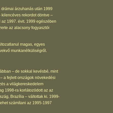
s drámai árzuhanás után 1999
– kilencéves rekordot döntve –
 el az 1997. évit. 1999 egészében
zerte az alacsony fogyasztói
áltozatlanul magas, egyes
vekvő munkanélküliségről.
rábban – de sokkal kevésbé, mint
 a fejlett országok növekedési
lzés a világkereskedelem
ilag 1998-ra korlátozódott az az
ág, Brazília – váltottak ki. 1999-
 lehet számítani az 1995-1997