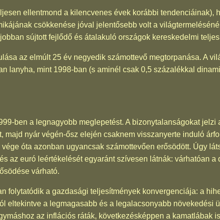
teljesen ellentmond a kilencvenes évek korábbi tendenciáinak),
kájának csökkenése jóval jelentősebb volt a világtermelésénél
l jobban sújtott fejlődő és átalakuló országok kereskedelmi telje
lása az elmúlt 25 év negyedik számottevő megtorpanása. A vi
an lanyha, mint 1998-ban (s aminél csak 0,5 százalékkal dina
999-ben a legnagyobb meglepetést. A bizonytalanságokat jelzi 
 majd nyár végén-ősz elején csaknem visszanyerte induló árfoly
ár vége óta azonban ugyancsak számottevően erősödött. Úgy látsz
 és az euró leértékelését egyaránt szívesen látnák: várhatóan a d
erősödése várható.
n folytatódik a gazdasági teljesítmények konvergenciája: a hih
gtól eltekintve a legmagasabb és a legalacsonyabb növekedési
egymáshoz az inflációs ráták, következésképpen a kamatlábak 