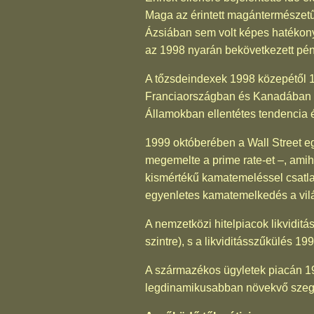
Maga az érintett magántermészetű
Ázsiában sem volt képes hatékony
az 1998 nyarán bekövetkezett pénz
A tőzsdeindexek 1998 közepétől 1
Franciaországban és Kanadában a 
Államokban ellentétes tendencia 
1999 októberében a Wall Street eg
megemelte a prime rate-et –, ami
kismértékű kamatemeléssel csatlako
egyenletes kamatemelkedés a világ
A nemzetközi hitelpiacok likvidit
szintre), s a likviditásszűkülés 1
A származékos ügyletek piacán 19
legdinamikusabban növekvő szegm