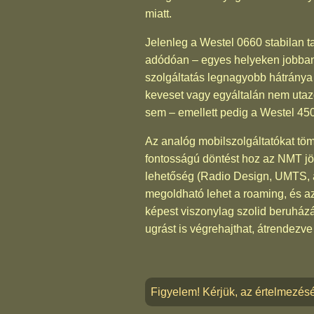
miatt.
Jelenleg a Westel 0660 stabilan ta
adódóan – egyes helyeken jobban 
szolgáltatás legnagyobb hátránya
keveset vagy egyáltalán nem utaz
sem – emellett pedig a Westel 450-
Az analóg mobilszolgáltatókat töm
fontosságú döntést hoz az NMT jöv
lehetőség (Radio Design, UMTS, av
megoldható lehet a roaming, és a
képest viszonylag szolid beruházá
ugrást is végrehajthat, átrendezve
Figyelem! Kérjük, az értelmezés