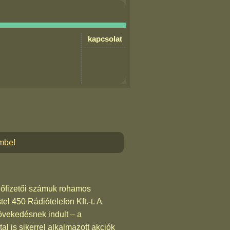
kapcsolat
embe!
lőfizetői számuk rohamos
el 450 Rádiótelefon Kft.-t. A
övekedésnek indult – a
l is sikerrel alkalmazott akciók