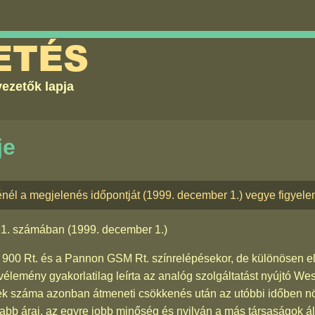
ETÉS
ezetők lapja
je
énél a megjelenés időpontját (1999. december 1.) vegye figyel
21. számában
(1999. december 1.)
 900 Rt. és a Pannon GSM Rt. színrelépésekor, de különösen e
lemény gyakorlatilag leírta az analóg szolgáltatást nyújtó West
ek száma azonban átmeneti csökkenés után az utóbbi időben n
bb árai, az egyre jobb minőség és nyilván a más társaságok álta