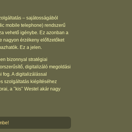
szolgáltatás – sajátosságából
ic mobile telephone) rendszerű
aza vehető igénybe. Ez azonban a
e nagyon érzékeny előfizetőket
mazhatók. Ez a jelen.
en bizonnyal stratégiai
rszerűsítő, digitalizáló megoldási
fog. A digitalizálással
s szolgáltatás kiépítéséhez
rai, a "kis" Westel akár nagy
embe!