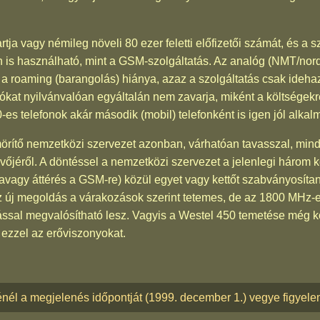
rtja vagy némileg növeli 80 ezer feletti előfizetői számát, és a 
is használható, mint a GSM-szolgáltatás. Az analóg (NMT/nord
 a roaming (barangolás) hiánya, azaz a szolgáltatás csak ideh
ókat nyilvánvalóan egyáltalán nem zavarja, miként a költségekr
es telefonok akár második (mobil) telefonként is igen jól alkal
örítő nemzetközi szervezet azonban, várhatóan tavasszal, mind
őjéről. A döntéssel a nemzetközi szervezet a jelenlegi három ko
agy áttérés a GSM-re) közül egyet vagy kettőt szabványosítani 
z új megoldás a várakozások szerint tetemes, de az 1800 MHz-e
ssal megvalósítható lesz. Vagyis a Westel 450 temetése még ko
 ezzel az erőviszonyokat.
énél a megjelenés időpontját (1999. december 1.) vegye figyel