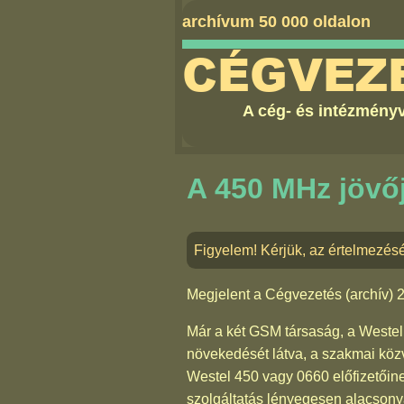
archívum 50 000 oldalon
CÉGVEZ
A cég- és intézményv
A 450 MHz jövő
Figyelem! Kérjük, az értelmezés
Megjelent a
Cégvezetés (archív) 
Már a két GSM társaság, a Westel
növekedését látva, a szakmai közvé
Westel 450 vagy 0660 előfizetőin
szolgáltatás lényegesen alacsonya