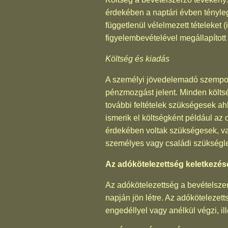
érdekében a naptári évben ténylege
függetlenül vélelmezett tételeket 
figyelembevételével megállapított 
Költség és kiadás
A személyi jövedelemadó szempontj
pénzmozgást jelent. Minden költs
további feltételek szükségesek a
ismerik el költségként például az
érdekében voltak szükségesek, vag
személyes vagy családi szükségle
Az adókötelezettség keletkezés
Az adókötelezettség a bevételsz
napján jön létre. Az adóköteleze
engedéllyel vagy anélkül végzi, il