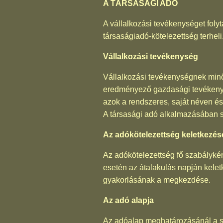
A TÁRSASÁGI ADÓ
A vállalkozási tevékenységet folyt
társaságiadó-kötelezettség terheli
Vállalkozási tevékenység
Vállalkozási tevékenységnek minő
eredményező gazdasági tevékenys
azok a rendszeres, saját néven és
A társasági adó alkalmazásában s
Az adókötelezettség keletkezés
Az adókötelezettség fő szabálykén
esetén az átalakulás napján kele
gyakorlásának a megkezdése.
Az adó alapja
Az adóalap meghatározásánál a sz