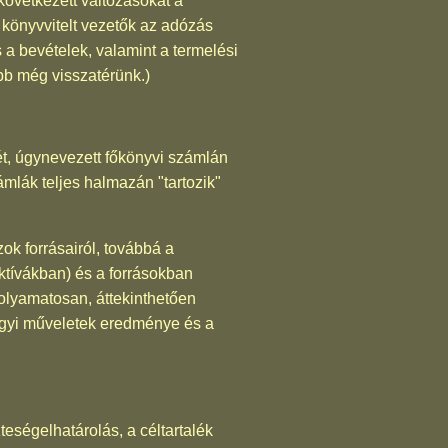
következett változásokat a
 könyvvitelt vezetők az adózás
 a bevételek, valamint a termelési
bb még visszatérünk.)
t, úgynevezett főkönyvi számlán
mlák teljes halmazán "tartozik"
ok forrásairól, továbbá a
ktívákban) és a forrásokban
folyamatosan, áttekinthetően
zügyi műveletek eredménye és a
teségelhatárolás, a céltartalék