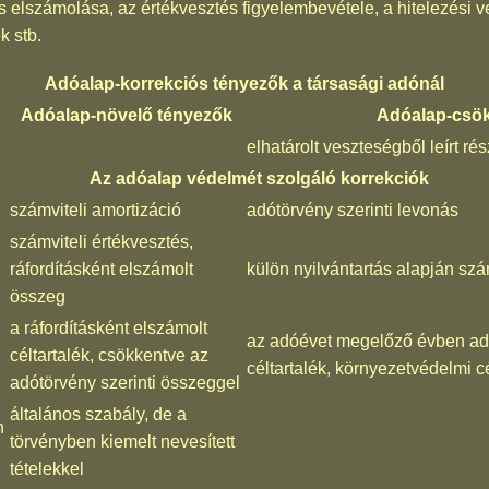
s elszámolása, az értékvesztés figyelembevétele, a hitelezési v
k stb.
Adóalap-korrekciós tényezők a társasági adónál
Adóalap-növelő tényezők
Adóalap-csök
elhatárolt veszteségből leírt rés
Az adóalap védelmét szolgáló korrekciók
számviteli amortizáció
adótörvény szerinti levonás
számviteli értékvesztés,
ráfordításként elszámolt
külön nyilvántartás alapján szá
összeg
a ráfordításként elszámolt
az adóévet megelőző évben ad
céltartalék, csökkentve az
céltartalék, környezetvédelmi 
adótörvény szerinti összeggel
általános szabály, de a
n
törvényben kiemelt nevesített
tételekkel