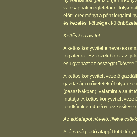
nyilvántartást (pénzforgalmi köny
valóságnak megfelelően, folyamato
előtti eredményt a pénzforgalmi ny
és kezelési költségek különbözete
Kettős könyvvitel
A kettős könyvvitel elnevezés on
rögzítenek. Ez közelebbről azt je
és ugyanazt az összeget "követel
A kettős könyvvitelt vezető gazdál
gazdasági műveletekről olyan köny
(passzívákban), valamint a saját 
mutatja. A kettős könyvvitelt vez
rendkívüli eredmény összesítéseké
Az adóalapot növelő, illetve csök
A társasági adó alapját több ténye