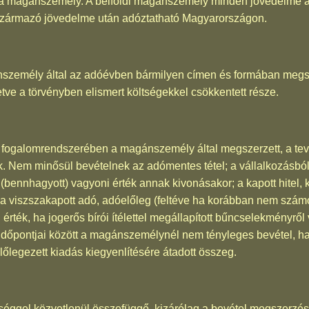
 magánszemély. A belföldi magánszemély minden jövedelme adó
származó jövedelme után adóztatható Magyarországon.
személy által az adóévben bármilyen címen és formában megsz
tve a törvényben elismert költségekkel csökkentett része.
 fogalomrendszerében a magánszemély által megszerzett, a te
k. Nem minősül bevételnek az adómentes tétel; a vállalkozásbó
 (bennhagyott) vagyoni érték annak kivonásakor; a kapott hitel, k
; a viszszakapott adó, adóelőleg (feltéve ha korábban nem számol
érték, ha jogerős bírói ítélettel megállapított bűncselekményről 
időpontjai között a magánszemélynél nem tényleges bevétel, ha
őlegezett kiadás kiegyenlítésére átadott összeg.
séggel közvetlenül összefüggő, kizárólag a bevétel megszerzés