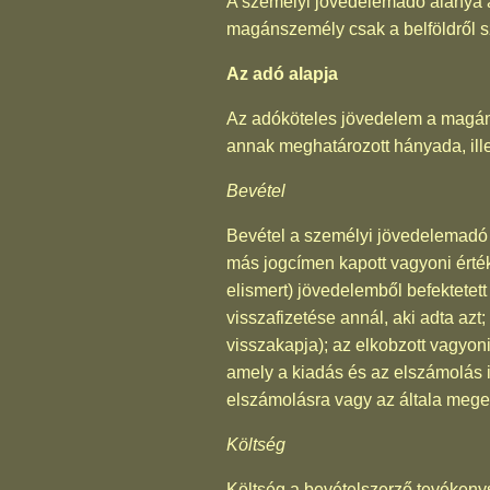
A személyi jövedelemadó alanya a
magánszemély csak a belföldről 
Az adó alapja
Az adóköteles jövedelem a magán
annak meghatározott hányada, ille
Bevétel
Bevétel a személyi jövedelemadó
más jogcímen kapott vagyoni érté
elismert) jövedelemből befektetett
visszafizetése annál, aki adta azt
visszakapja); az elkobzott vagyoni 
amely a kiadás és az elszámolás 
elszámolásra vagy az általa megel
Költség
Költség a bevételszerző tevékeny