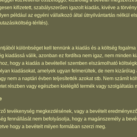
sen kifizetett, szabályszerűen igazolt kiadás, kivéve a törvény
(ilyen például az egyéni vállalkozó által útnyilvántartás nélkül 
utazásiköltség-térítés).
ából különbséget kell tennünk a kiadás és a költség fogalma k
ég kiadássá válik, azonban ez fordítva nem igaz, nem minden ki
hhoz, hogy a kiadás a bevétellel szemben elszámolható költség
 olyan kiadásokat, amelyek ugyan felmerültek, de nem kizáróla
y nem a naptári évben teljesítették azokat stb. Nem számít kö
tet részben vagy egészben kielégítő termék vagy szolgáltatás 
e
erző tevékenység megkezdésének, vagy a bevételt eredményező
ttség fennállását nem befolyásolja, hogy a magánszemély a bev
letve hogy a bevételt milyen formában szerzi meg.