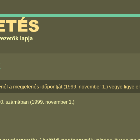
ETÉS
ezetők lapja
k
énél a megjelenés időpontját (1999. november 1.) vegye figyel
20. számában
(1999. november 1.)