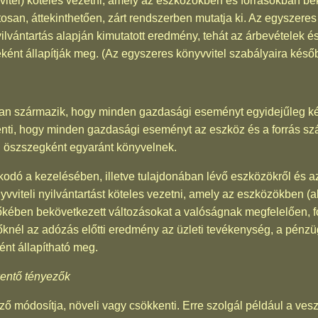
vvitel) köteles vezetni, amely az eszközökben és forrásokban be
san, áttekinthetően, zárt rendszerben mutatja ki. Az egyszeres
ilvántartás alapján kimutatott eredmény, tehát az árbevételek és
ként állapítják meg. (Az egyszeres könyvvitel szabályaira késő
nan származik, hogy minden gazdasági eseményt egyidejűleg ké
lenti, hogy minden gazdasági eseményt az eszköz és a forrás szá
" öszszegként egyaránt könyvelnek.
kodó a kezelésében, illetve tulajdonában lévő eszközökről és az
vviteli nyilvántartást köteles vezetni, amely az eszközökben (a
tőkében bekövetkezett változásokat a valóságnak megfelelően, 
etőknél az adózás előtti eredmény az üzleti tevékenység, a pén
nt állapítható meg.
kentő tényezők
ző módosítja, növeli vagy csökkenti. Erre szolgál például a vesz