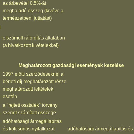
az árbevétel 0,5%-át
meghaladó összeg (kivéve a
természetbeni juttatást)
g
elszámolt ráfordítás általában
(a hivatkozott kivételekkel)
Meghatározott gazdasági események kezelése
1997 előtti szerződéseknél a
bérleti díj meghatározott része
meghatározott feltételek
esetén
a "rejtett osztalék" törvény
szerint számított összege
adóhatósági ármegállapítás
és kölcsönös nyilatkozat
adóhatósági ármegállapítás és 