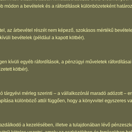
b módon a bevételek és a ráfordítások különbözeteként határo
el, az árbevétel részét nem képező, szokásos mértékű bevétel
ívüli bevételek (például a kapott kötbér).
gen kívüli egyéb ráfordítások, a pénzügyi műveletek ráfordításai 
zetett kötbér).
ó tárgyévi mérleg szerinti – a vállalkozónál maradó adózott –
ítása különböző attól függően, hogy a könyvvitel egyszeres va
azdálkodó a kezelésében, illetve a tulajdonában lévő pénzeszkö