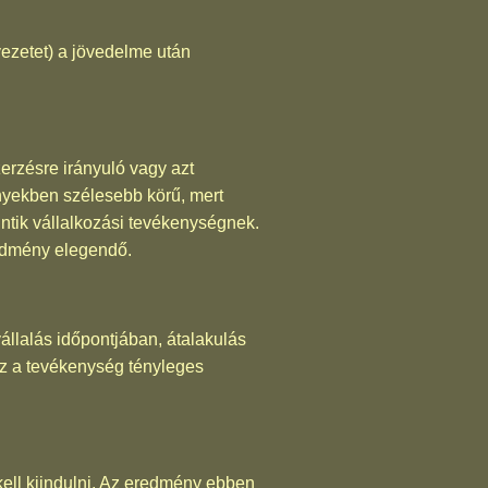
vezetet) a jövedelme után
rzésre irányuló vagy azt
yekben szélesebb körű, mert
ntik vállalkozási tevékenységnek.
redmény elegendő.
állalás időpontjában, átalakulás
ez a tevékenység tényleges
ell kiindulni. Az eredmény ebben