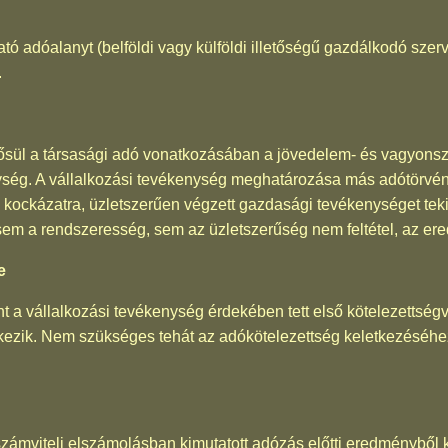
ató adóalanyt (belföldi vagy külföldi illetőségű gazdálkodó szer
.
sül a társasági adó vonatkozásában a jövedelem- és vagyonsze
ég. A vállalkozási tevékenység meghatározása más adótörvén
 kockázatra, üzletszerűen végzett gazdasági tevékenységet teki
em a rendszeresség, sem az üzletszerűség nem feltétel, az e
e
t a vállalkozási tevékenység érdekében tett első kötelezettségv
tkezik. Nem szükséges tehát az adókötelezettség keletkezéséh
ámviteli elszámolásban kimutatott adózás előtti eredményből k