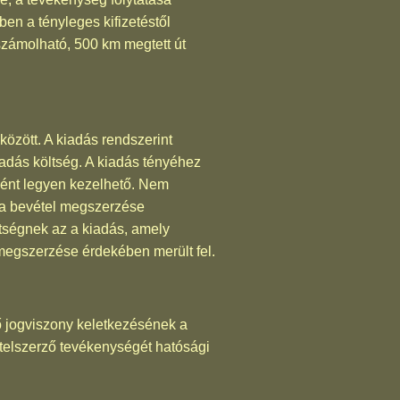
ben a tényleges kifizetéstől
elszámolható, 500 km megtett út
özött. A kiadás rendszerint
adás költség. A kiadás tényéhez
ként legyen kezelhető. Nem
g a bevétel megszerzése
ltségnek az a kiadás, amely
megszerzése érdekében merült fel.
 jogviszony keletkezésének a
ételszerző tevékenységét hatósági