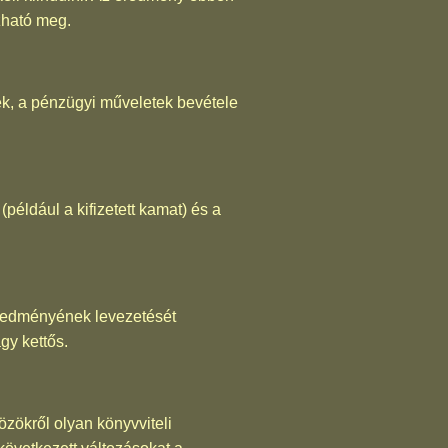
zható meg.
ek, a pénzügyi műveletek bevétele
(például a kifizetett kamat) és a
 eredményének levezetését
gy kettős.
zökről olyan könyvviteli