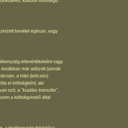
köteles, külföldi illetőségű
erzett bevétel egésze, vagy
vékenység ellenértékeként vagy
l korábban már adózott (annak
ölcsön, a hitel (kölcsön)
ta el költségként, aki
van szó; a "kiadási transzfer",
nem a költségviselő által
e, a tevékenység folytatása