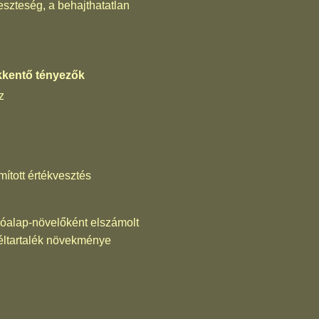
eszteség, a behajthatatlan
kentő tényezők
z
mított értékvesztés
óalap-növelőként elszámolt
céltartalék növekménye