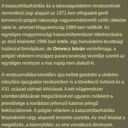
A katasztrófaelhárítás és a lakosságvédelem rendszerének
nemzetközi jogi alapjait az 1971-ben elfogadott genfi
konvenció polgári lakossági vagyonvédelemről szóló cikkelye
rakta le, amelyet Magyarország 1989-ben ratifikált. Az
egységes magyarországi katasztrófarendszer létrehozására
az első kísérletet 1986-ban tették, egy honvédelmi bizottsági
határozat formájában, de
Orovecz István
vezérőrnagy, a
polgári védelem országos parancsnokság vezetője szerint az
egységes rendszer a mai napig nem alakult ki.
A rendszerváltást követően újra kellett gondolni a védelmi-
irányítási-igazgatási rendszerben is a következő évtized és a
XXI. század várható kihívásait. A két világrendszer
szembenállásának megszűnésével ugyanis csökkent a
jelentősége a korábban jellemző katonai jellegű
felkészülésnek. A polgári védelem a katasztrófaelhárítás
feladatkörét négy alapvető területre osztotta. Az első feladat a
megelőzés, a kárenyhítés: az erre vonatkozó törvények,