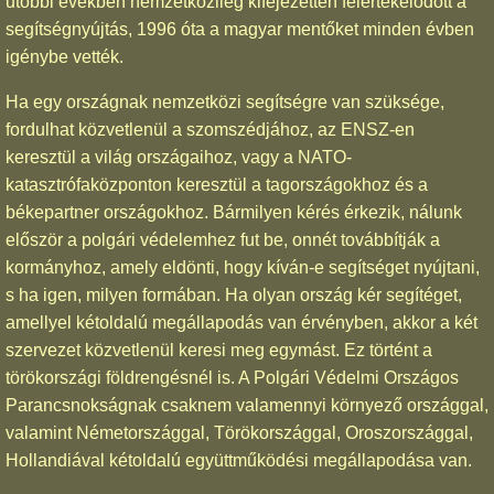
utóbbi években nemzetközileg kifejezetten felértékelődött a
segítségnyújtás, 1996 óta a magyar mentőket minden évben
igénybe vették.
Ha egy országnak nemzetközi segítségre van szüksége,
fordulhat közvetlenül a szomszédjához, az ENSZ-en
keresztül a világ országaihoz, vagy a NATO-
katasztrófaközponton keresztül a tagországokhoz és a
békepartner országokhoz. Bármilyen kérés érkezik, nálunk
először a polgári védelemhez fut be, onnét továbbítják a
kormányhoz, amely eldönti, hogy kíván-e segítséget nyújtani,
s ha igen, milyen formában. Ha olyan ország kér segítéget,
amellyel kétoldalú megállapodás van érvényben, akkor a két
szervezet közvetlenül keresi meg egymást. Ez történt a
törökországi földrengésnél is. A Polgári Védelmi Országos
Parancsnokságnak csaknem valamennyi környező országgal,
valamint Németországgal, Törökországgal, Oroszországgal,
Hollandiával kétoldalú együttműködési megállapodása van.