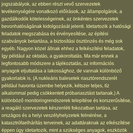
jogszabályok, az ebben részt vevő szervezetek
tevékenységére vonatkozó előírások, az állampolgárok, a
gazdálkodók kötelességeinek, az önkéntes szervezetek
bevonhatóságának kidolgozását jelenti. Idetartozik a hatósági
feladatok megszabása és érvényesítése, az építési
szabványok betartása, a biztosítási ösztönzés és még sok
egyéb. Nagyon közel állnak ehhez a felkészítési feladatok,
így például az oktatás, a gyakoroltatás. Ma már ennek a
legfontosabb módszere a tájékoztatás, az információs
anyagok eljuttatása a lakossághoz, de vannak különböző
gyakorlatok is. (A nukleáris balesetek riasztórendszerét
például havonta üzembe helyezik, kétszer teljes, tíz
alkalommal pedig csökkentett próbariasztást tartanak.) A
különböző monitoringrendszerek telepítése és korszerűsítése,
a reagáló szervezetek készenléti fokozatban tartása, az
országos és a helyi veszélyhelyzetek felmérése, a
katasztrófaelhárítás terveinek, az adattáraknak az elkészítése
éppen úgy idetartozik, mint a szükséges anyagok, eszközök