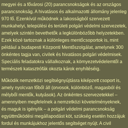
megyei és a fővárosi (20) parancsnokságok és az országos
parancsnokság. A hivatásos és alkalmazotti állomány jelenleg
970 fő. Ezenkívül működnek a lakosságból szervezett
munkahelyi, települési és területi polgári védelmi szervezetek,
amelyek szintén bevethetők a legkülönbözőbb helyzetekben.
Ezek közé tartoznak a különleges mentőcsoportok is, mint
például a budapesti Központi Mentőszolgálat, amelynek 300
önkéntes tagja van, civilek és hivatásos polgári védelmisek.
Speciális feladatokra vállalkoznak, a környezetvédelemtől a
természeti katasztrófák okozta károk enyhítéséig.
Működik nemzetközi segítségnyújtásra kiképzett csoport is,
amely nyolcvan főből áll (orvosok, különböző, magasból és
mélyből mentők, kutyások). Az önkéntes szervezetekkel –
amennyiben megfelelnek a nemzetközi követelményeknek,
és maguk is igénylik – a polgári védelmi parancsnokság
együttműködési megállapodást köt, szükség esetén hozzájuk
fordul és munkájukhoz jelentős segítséget nyújt. A civil