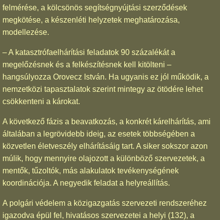
felmérése, a kölcsönös segítségnyújtási szerződések
megkötése, a készenléti helyzetek meghatározása,
modellezése.
– A katasztrófaelhárítási feladatok 90 százalékát a
megelőzésnek és a felkészítésnek kell kitölteni –
hangsúlyozza Orovecz István. Ha ugyanis ez jól működik, a
nemzetközi tapasztalatok szerint mintegy az ötödére lehet
csökkenteni a károkat.
A következő fázis a beavatkozás, a konkrét kárelhárítás, ami
általában a legrövidebb ideig, az esetek többségében a
közvetlen életveszély elhárításáig tart. A siker sokszor azon
múlik, hogy mennyire olajozott a különböző szervezetek, a
mentők, tűzoltók, más alakulatok tevékenységének
koordinációja. A negyedik feladat a helyreállítás.
A polgári védelem a közigazgatás szervezeti rendszeréhez
igazodva épül fel, hivatásos szervezetei a helyi (132), a