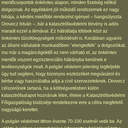
mentőcsoportok önkéntes alapon, minden fizetség nélkül
dolgoznak. Az egyébként jól működő rendszernek ez nagy
hibája, a kérdés mielőbbi rendezést igényel – hangsúlyozta
Orovecz István –, bár a katasztrófavédelmi törvény is adós
maradt ezzel a témával. Ez hátráltatja többek közt az
önkéntes tűzoltóegységek működését is. Korábban ugyanis
az állami vállalatok munkaidőben "elengedték" a dolgozóikat,
ma már a magáncégektől ez nem várható el, az önkéntes
mentők viszont egzisztenciális hátrányba kerülnek e
tevékenységük miatt. A polgári védelem jelenleg legfeljebb
úgy tud segíteni, hogy bizonyos eszközöket megvásárol és
bérbe vagy használatba adja a civil szervezeteknek. Orovecz
célszerűnek tartaná, ha a költségvetésben külön
katasztrófaalapot hoznának létre, illetve a Katasztrófavédelmi
Főigazgatóság büdzséje rendelkezne erre a célra megfelelő
nagyságú kerettel.
A polgári védelmet itthon évente 70-100 esetnél vetik be. Az