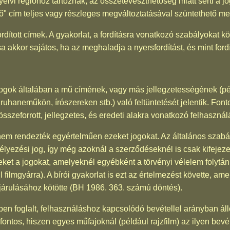
yelvi régióhoz tartoznak, az összetéveszthetőség miatt sérti a j
rtő" cím teljes vagy részleges megváltoztatásával szüntethető m
rdított címek. A gyakorlat, a fordításra vonatkozó szabályokat kö
a akkor sajátos, ha az meghaladja a nyersfordítást, és mint ford
ogok általában a mű címének, vagy más jellegzetességének (pél
ruhaneműkön, írószereken stb.) való feltüntetését jelentik. Fo
sszeforrott, jellegzetes, és eredeti alakra vonatkozó felhaszná
 nem rendezték egyértelműen ezeket jogokat. Az általános szabá
délyezési jog, így még azoknál a szerződéseknél is csak kifejeze
ket a jogokat, amelyeknél egyébként a törvényi vélelem folytán
ul filmgyárra). A bírói gyakorlat is ezt az értelmezést követte, 
járulásához kötötte (BH 1986. 363. számú döntés).
ben foglalt, felhasználáshoz kapcsolódó bevétellel arányban áll
ontos, hiszen egyes műfajoknál (például rajzfilm) az ilyen be