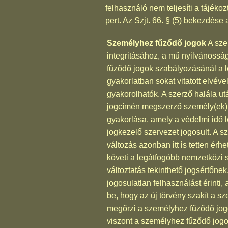
felhasználó nem teljesíti a tájéko
pert. Az Szjt. 66. § (5) bekezdése 
Személyhez fűződő jogok
A sze
integritásához, a mű nyilvánossá
fűződő jogok szabályozásánál a l
gyakorlatban sokat vitatott elvév
gyakorolhatók. A szerző halála u
jogcímén megszerző személy(ek) jog
gyakorlása, amely a védelmi idő l
jogkezelő szervezet jogosult. A 
változás azonban itt is tetten érhe
követi a legátfogóbb nemzetközi 
változtatás tekinthető jogsértőne
jogosulatlan felhasználást érinti
be, hogy az új törvény szakít a 
megőrzi a személyhez fűződő jogo
viszont a személyhez fűződő jogo