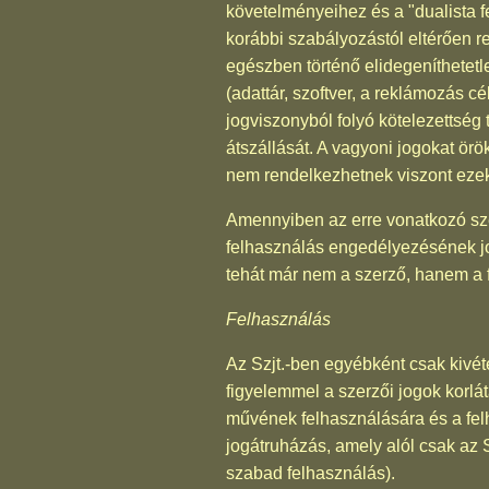
követelményeihez és a "dualista fe
korábbi szabályozástól eltérően r
egészben történő elidegeníthetet
(adattár, szoftver, a reklámozás 
jogviszonyból folyó kötelezettség t
átszállását. A vagyoni jogokat ör
nem rendelkezhetnek viszont ezek
Amennyiben az erre vonatkozó sze
felhasználás engedélyezésének jog
tehát már nem a szerző, hanem a 
Felhasználás
Az Szjt.-ben egyébként csak kivét
figyelemmel a szerzői jogok korlá
művének felhasználására és a fel
jogátruházás, amely alól csak az S
szabad felhasználás).