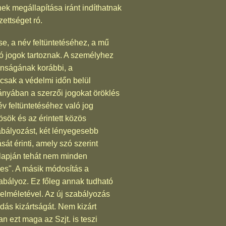
nek megállapítása iránt indíthatnak
zettséget ró.
e, a név feltüntetéséhez, a mű
ó jogok tartoznak. A személyhez
anságának korábbi, a
 csak a védelmi időn belül
ányában a szerzői jogokat öröklés
év feltüntetéséhez való jog
ösök és az érintett közös
abályozást, két lényegesebb
sát érinti, amely szó szerint
alapján tehát nem minden
mes". A másik módosítás a
zabályoz. Ez főleg annak tudható
elméletével. Az új szabályozás
dás kizártságát. Nem kizárt
 ezt maga az Szjt. is teszi