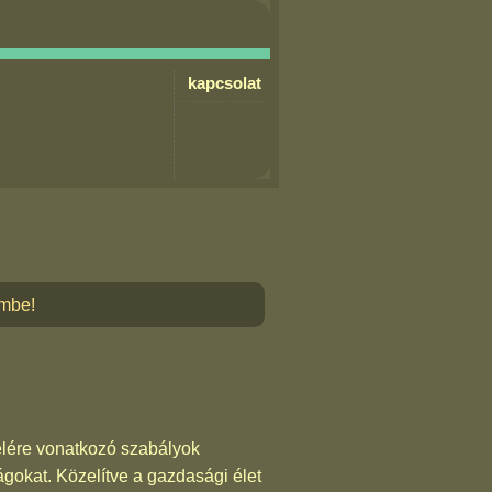
kapcsolat
embe!
telére vonatkozó szabályok
gokat. Közelítve a gazdasági élet