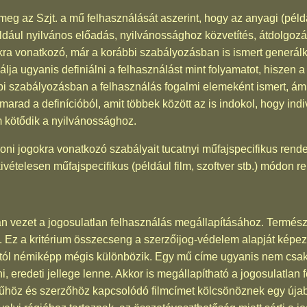
meg az Szjt. a mű felhasználását aszerint, hogy az anyagi (péld
éldául nyilvános előadás, nyilvánossághoz közvetítés, átdolgozás
kra vonatkozó, már a korábbi szabályozásban is ismert generálk
lja ugyanis definiálni a felhasználást mint folyamatot, hiszen 
bi szabályozásban a felhasználás fogalmi elemeként ismert, ám 
marad a definícióból, amit többek között az is indokol, hogy ind
m kötődik a nyilvánossághoz.
oni jogokra vonatkozó szabályait tucatnyi műfajspecifikus rendele
ivételesen műfajspecifikus (például film, szoftver stb.) módon r
 vezet a jogosulatlan felhasználás megállapításához. Termés
g. Ez a kritérium összecseng a szerzőijog-védelem alapját képező
ól némiképp mégis különbözik. Egy mű címe ugyanis nem csak 
 eredeti jellege lenne. Akkor is megállapítható a jogosulatlan 
űhöz és szerzőhöz kapcsolódó filmcímet kölcsönöznek egy újab