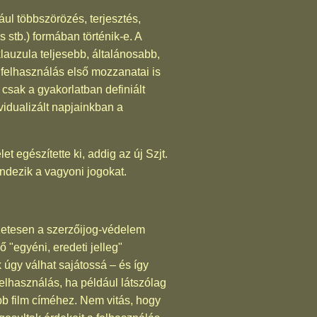
ául többszörözés, terjesztés,
 stb.) formában történik-e. A
lauzula teljesebb, általánosabb,
a felhasználás első mozzanatai is
csak a gyakorlatban definiált
ividualizált napjainkban a
t egészítette ki, addig az új Szjt.
endezik a vagyoni jogokat.
zetesen a szerzőijog-védelem
 "egyéni, eredeti jelleg"
úgy válhat sajátossá – és így
felhasználás, ha például látszólag
b film címéhez. Nem vitás, hogy