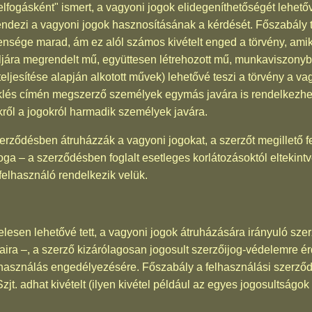
lfogásként" ismert, a vagyoni jogok elidegeníthetőségét lehetőv
endezi a vagyoni jogok hasznosításának a kérdését. Főszabály 
lensége marad, ám ez alól számos kivételt enged a törvény, am
céljára megrendelt mű, együttesen létrehozott mű, munkaviszon
eljesítése alapján alkotott művek) lehetővé teszi a törvény a vag
öklés címén megszerző személyek egymás javára is rendelkezhet
ről a jogokról harmadik személyek javára.
rződésben átruházzák a vagyoni jogokat, a szerzőt megillető f
a – a szerződésben foglalt esetleges korlátozásoktól eltekintve
felhasználó rendelkezik velük.
elesen lehetővé tett, a vagyoni jogok átruházására irányuló sz
taira –, a szerző kizárólagosan jogosult szerzőijog-védelemre é
használás engedélyezésére. Főszabály a felhasználási szerződ
zjt. adhat kivételt (ilyen kivétel például az egyes jogosultságok