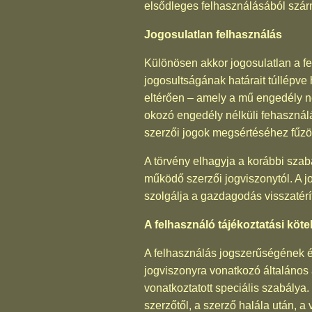
elsődleges felhasználásából szár
Jogosulatlan felhasználás
Különösen akkor jogosulatlan a fe
jogosultságának határait túllépve
eltérően – amely a mű engedély n
okozó engedély nélküli fehasználá
szerzői jogok megsértéséhez fűzöt
A törvény elhagyja a korábbi szab
működő szerzői jogviszonytól. A 
szolgálja a gazdagodás visszatérít
A felhasználó tájékoztatási köte
A felhasználás jogszerűségének és
jogviszonyra vonatkozó általános 
vonatkoztatott speciális szabálya
szerzőtől, a szerző halála után, 