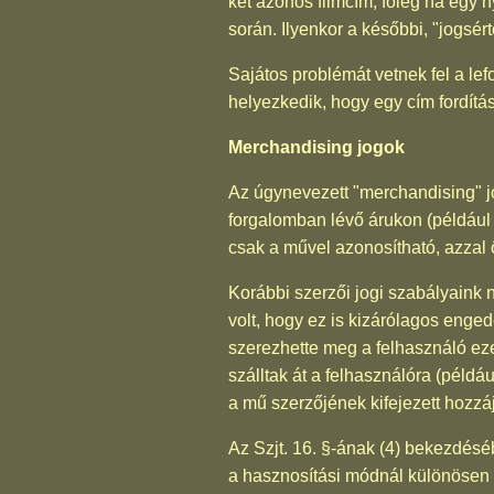
két azonos filmcím, főleg ha egy n
során. Ilyenkor a későbbi, "jogsé
Sajátos problémát vetnek fel a lefo
helyezkedik, hogy egy cím fordítás
Merchandising jogok
Az úgynevezett "merchandising" j
forgalomban lévő árukon (például 
csak a művel azonosítható, azzal ö
Korábbi szerzői jogi szabályaink
volt, hogy ez is kizárólagos enge
szerezhette meg a felhasználó eze
szálltak át a felhasználóra (példá
a mű szerzőjének kifejezett hozzá
Az Szjt. 16. §-ának (4) bekezdésé
a hasznosítási módnál különösen f