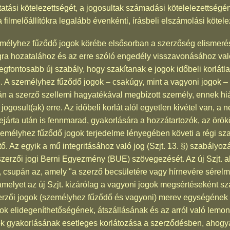
ztatási kötelezettségét, a jogosultak számadási kötelelezettségé
a filmelőállítókra legalább évenkénti, írásbeli elszámolási kötele
mélyhez fűződő jogok körébe elsősorban a szerzőség elismerés
gra hozatalához és az erre szóló engedély visszavonásához val
egfontosabb új szabály, hogy szakítanak e jogok időbeli korlátl
el. A személyhez fűződő jogok – csakúgy, mint a vagyoni jogok –
tán a szerző szellemi hagyatékával megbízott személy, ennek hi
osult(ak) erre. Az időbeli korlát alól egyetlen kivétel van, a n
ejárta után is fennmarad, gyakorlására a hozzátartozók, az örök
személyhez fűződő jogok terjedelme lényegében követi a régi sz
tő. Az egyik a mű integritásához való jog (Szjt. 13. §) szabályozá
szerzői jogi Berni Egyezmény (BUE) szövegezését. Az új Szjt. 
k, csupán az, amely "a szerző becsületére vagy hírnevére sérel
, amelyet az új Szjt. kizárólag a vagyoni jogok megsértéseként s
szerzői jogok (személyhez fűződő és vagyoni) merev egységének 
k elidegeníthetőségének, átszállásának és az arról való lemon
k gyakorlásának esetleges korlátozása a szerződésben, ahogyan