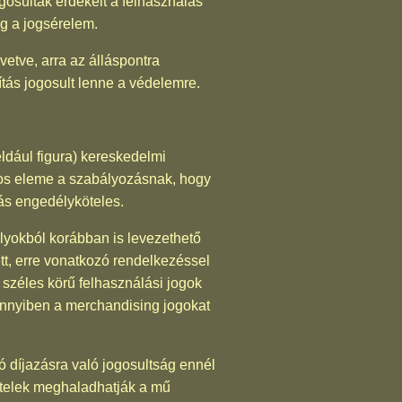
ogosultak érdekeit a felhasználás
eg a jogsérelem.
vetve, arra az álláspontra
ítás jogosult lenne a védelemre.
dául figura) kereskedelmi
ntos eleme a szabályozásnak, hogy
lás engedélyköteles.
lyokból korábban is levezethető
tt, erre vonatkozó rendelkezéssel
 széles körű felhasználási jogok
amennyiben a merchandising jogokat
ó díjazásra való jogosultság ennél
vételek meghaladhatják a mű