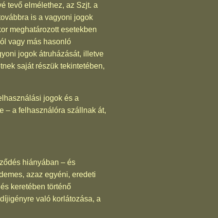
é tevő elmélethez, az Szjt. a
továbbra is a vagyoni jogok
ikor meghatározott esetekben
yból vagy más hasonló
yoni jogok átruházását, illetve
nek saját részük tekintetében,
elhasználási jogok és a
 – a felhasználóra szállnak át,
erződés hiányában – és
rdemes, azaz egyéni, eredeti
és keretében történő
 díjigényre való korlátozása, a