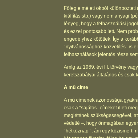
Főleg elméleti okból különbözteti 
kiállítás stb.) vagy nem anyagi (p
lényeg, hogy a felhasználási jogo
és ezzel pontosabb lett. Nem próbá
engedélyhez kötöttek. Így a koráb
"nyilvánossághoz közvetítés" is el
felhasználások jelentős része se
Amíg az 1969. évi III. törvény vagy
keretszabályai általános és csak k
A mű címe
A mű címének azonossága gyakran
csak a "sajátos" címeket illeti me
meglétének szükségességével, att
védetté –, hogy önmagában egyéni,
"hétköznapi", ám egy közismert m