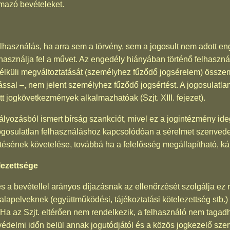
mazó bevételeket.
lhasználás, ha arra sem a törvény, sem a jogosult nem adott en
 használja fel a művet. Az engedély hiányában történő felhaszn
élküli megváltoztatását (személyhez fűződő jogsérelem) összem
ssal –, nem jelent személyhez fűződő jogsértést. A jogosulatla
t jogkövetkezmények alkalmazhatóak (Szjt. XIII. fejezet).
ályozásból ismert bírság szankciót, mivel ez a jogintézmény i
jogosulatlan felhasználáshoz kapcsolódóan a sérelmet szenvede
ésének követelése, továbbá ha a felelősség megállapítható, kárté
lezettsége
 a bevétellel arányos díjazásnak az ellenőrzését szolgálja ez r
alapelveknek (együttműködési, tájékoztatási kötelezettség stb.)
. Ha az Szjt. eltérően nem rendelkezik, a felhasználó nem tagadh
a védelmi időn belül annak jogutódjától és a közös jogkezelő sz