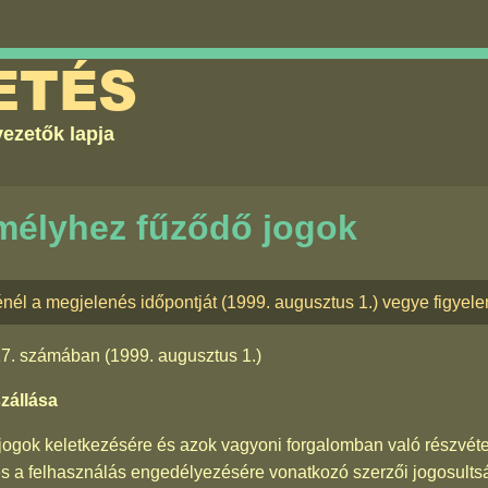
ETÉS
ezetők lapja
mélyhez fűződő jogok
nél a megjelenés időpontját (1999. augusztus 1.) vegye figyel
17. számában
(1999. augusztus 1.)
zállása
zői jogok keletkezésére és azok vagyoni forgalomban való részvé
s a felhasználás engedélyezésére vonatkozó szerzői jogosultsá