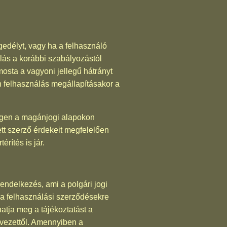
gedélyt, vagy ha a felhasználó
álás a korábbi szabályozástól
osta a vagyoni jellegű hátrányt
n felhasználás megállapításakor a
degen a magánjogi alapokon
tt szerző érdekeit megfelelően
rítés is jár.
endelkezés, ami a polgári jogi
 a felhasználási szerződésekre
atja meg a tájékoztatást a
ervezettől. Amennyiben a