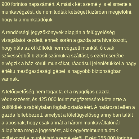
900 forintos napszámért. A másik két személy is elismerte a
munkavégzést, de nem tudták kétséget kizáróan megjelölni,
hogy ki a munkaadójuk.
A rendőrségi jegyzőkönyvek alapján a felügyelőség
vizsgálatot kezdett, ennek során a gazda arra hivatkozott,
hogy nála az öt külföldi nem végzett munkát, ő csak
szívességből biztosít számukra szállást, s ezért cserébe
elvégzik a ház körüli munkákat, ráadásul jelenlétükkel a nagy
értéku mezőgazdasági gépei is nagyobb biztonságban
vannak.
A felőgyelőség nem fogadta el a nyugdíjas gazda
védekezését, és 425 000 forint megfizetésére kötelezte a
külföldiek szabálytalan foglalkoztatásáért. A határozat ellen a
gazda fellebbezett, amelyet a főfelügyelőség annyiban talált
alaposnak, hogy csak annál a három munkavállalónál
állapította meg a jogsértést, akik egyértelmuen tudtak
nyilatkozni a munkáltató személyéről. Ezért 255 000 forintra