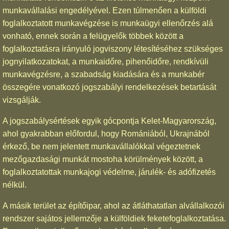
munkavállalási engedélyével. Ezen túlmenően a külföldi
foglalkoztatott munkavégzése is munkaügyi ellenőrzés alá
vonható, ennek során a felügyelők többek között a
foglalkoztatásra irányuló jogviszony létesítéséhez szükséges
jognyilatkozatokat, a munkaidőre, pihenőidőre, rendkívüli
munkavégzésre, a szabadság kiadására és a munkabér
összegére vonatkozó jogszabályi rendelkezések betartását
vizsgálják.
A jogszabálysértések egyik gócpontja Kelet-Magyarország,
ahol gyakrabban előfordul, hogy Romániából, Ukrajnából
érkező, be nem jelentett munkavállalókkal végeztetnek
mezőgazdasági munkát mostoha körülmények között, a
foglalkoztatottak munkajogi védelme, járulék- és adófizetés
nélkül.
A másik terület az építőipar, ahol az átláthatatlan alvállalkozói
rendszer sajátos jellemzője a külföldiek feketefoglalkoztatása.