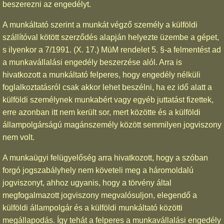
beszerezni az engedélyt.
A munkáltató szerint a munkát végző személy a külföldi
szállítóval kötött szerződés alapján helyezte üzembe a gépet,
s ilyenkor a 7/1991. (X. 17.) MüM rendelet 5. §-a felmentést ad
a munkavállalási engedély beszerzése alól. Arra is
hivatkozott a munkáltató felperes, hogy engedély nélküli
foglalkoztatásról csak akkor lehet beszélni, ha ez idő alatt a
külföldi személynek munkabért vagy egyéb juttatást fizettek,
erre azonban itt nem került sor, mert közötte és a külföldi
állampolgárságú magánszemély között semmilyen jogviszony
nem volt.
A munkaügyi felügyelőség arra hivatkozott, hogy a szóban
forgó jogszabályhely nem követeli meg a háromoldalú
jogviszonyt, ahhoz ugyanis, hogy a törvény által
megfogalmazott jogviszony megvalósuljon, elegendő a
külföldi állampolgár és a külföldi munkáltató közötti
megállapodás. Így tehát a felperes a munkavállalási engedély