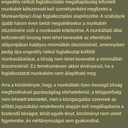
engedély nélküli foglalkoztatás megállapításáig kifizetett
munkabér kétszeresét kell személyenként megfizetni a
Munkaerőpiaci Alap foglalkoztatási alaprészébe. A szabályok
újabb három éven belüli megsértésekor a munkabér
ötszörösére szól a munkaadó kötelezése. A munkáltató által
befizetendő összeg nem lehet kevesebb az ellenőrzés
időpontjában hatályos minimálbér ötszörösénél, amennyiben
pedig újra engedély nélkül foglalkoztat külföldi
munkavállalókat, a bírság nem lehet kevesebb a minimálbér
tízszeresénél. Ez természetesen akkor érvényesül, ha a
foglalkoztatott munkabére nem állapítható meg.
Arra a körülményre, hogy a munkáltató ilyen összegű bírság
megfizetésével gazdaságilag ellehetetlenül, a felügyelőség
nem lehetett tekintettel, mert a közigazgatási szervnek az
előbbi jogszabályi rendelkezés alapján kell megállapítania a
fizetendő bírságot, tehát egyéb tényt, körülményt nem vehet
figyelembe, és méltányosságot sem gyakorolhat.