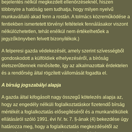
bejelentés nélkül megkezdett ellenőrzéseknél, hiszen
többnyire a hatóság sem tudhatja, hogy milyen nyelvű
munkavállaló akad fenn a rostán. A tolmács közreműködése a
fentiekben ismertetett törvényi feltételek fennálásakor viszont
nélkülözhetetlen, tehát enélkül nem értékelhetőek a
jegyzőkönyvben felvett bizonyítékok.)
A felperesi gazda védekezését, amely szerint szívességből
gondoskodott a külföldiek elhelyezéséről, a bíróság
életszerűtlennek minősítette, így az alkalmazottak érdektelen
és a rendőrség által rögzített vállomását fogadta el.
A bírság jogszabályi alapja
A gazda által kifogásolt nagy összegű kötelezés alapja az,
hogy az engedély nélküli foglalkoztatáskor fizetendő bírság
mértékét a foglalkoztatás elősegítéséről és a munkanélküliek
ellátásáról szóló 1991. évi IV. tv. 7. §-ának (4) bekezdése úgy
határozza meg, hogy a foglalkoztatás megkezdésétől az