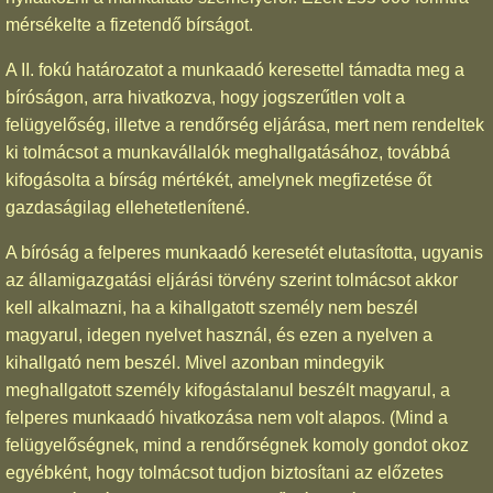
mérsékelte a fizetendő bírságot.
A II. fokú határozatot a munkaadó keresettel támadta meg a
bíróságon, arra hivatkozva, hogy jogszerűtlen volt a
felügyelőség, illetve a rendőrség eljárása, mert nem rendeltek
ki tolmácsot a munkavállalók meghallgatásához, továbbá
kifogásolta a bírság mértékét, amelynek megfizetése őt
gazdaságilag ellehetetlenítené.
A bíróság a felperes munkaadó keresetét elutasította, ugyanis
az államigazgatási eljárási törvény szerint tolmácsot akkor
kell alkalmazni, ha a kihallgatott személy nem beszél
magyarul, idegen nyelvet használ, és ezen a nyelven a
kihallgató nem beszél. Mivel azonban mindegyik
meghallgatott személy kifogástalanul beszélt magyarul, a
felperes munkaadó hivatkozása nem volt alapos. (Mind a
felügyelőségnek, mind a rendőrségnek komoly gondot okoz
egyébként, hogy tolmácsot tudjon biztosítani az előzetes