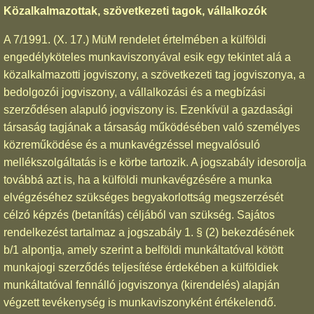
Közalkalmazottak, szövetkezeti tagok, vállalkozók
A 7/1991. (X. 17.) MüM rendelet értelmében a külföldi
engedélyköteles munkaviszonyával esik egy tekintet alá a
közalkalmazotti jogviszony, a szövetkezeti tag jogviszonya, a
bedolgozói jogviszony, a vállalkozási és a megbízási
szerződésen alapuló jogviszony is. Ezenkívül a gazdasági
társaság tagjának a társaság működésében való személyes
közreműködése és a munkavégzéssel megvalósuló
mellékszolgáltatás is e körbe tartozik. A jogszabály idesorolja
továbbá azt is, ha a külföldi munkavégzésére a munka
elvégzéséhez szükséges begyakorlottság megszerzését
célzó képzés (betanítás) céljából van szükség. Sajátos
rendelkezést tartalmaz a jogszabály 1. § (2) bekezdésének
b/1 alpontja, amely szerint a belföldi munkáltatóval kötött
munkajogi szerződés teljesítése érdekében a külföldiek
munkáltatóval fennálló jogviszonya (kirendelés) alapján
végzett tevékenység is munkaviszonyként értékelendő.