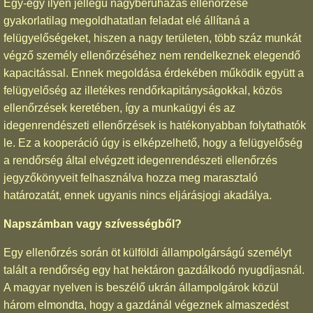
Egy-egy ilyen jellegű nagyberuházás ellenőrzése
gyakorlatilag megoldhatatlan feladat elé állítaná a
felügyelőségeket, hiszen a nagy területen, több száz munkát
végző személy ellenőrzéséhez nem rendelkeznek elegendő
kapacitással. Ennek megoldása érdekében működik együtt a
felügyelőség az illetékes rendőrkapitányságokkal, közös
ellenőrzések keretében, így a munkaügyi és az
idegenrendészeti ellenőrzések is hatékonyabban folytathatók
le. Ez a kooperáció úgy is elképzelhető, hogy a felügyelőség
a rendőrség által elvégzett idegenrendészeti ellenőrzés
jegyzőkönyveit felhasználva hozza meg marasztaló
határozatát, ennek ugyanis nincs eljárásjogi akadálya.
Napszámban vagy szívességből?
Egy ellenőrzés során öt külföldi állampolgárságú személyt
talált a rendőrség egy hat hektáron gazdálkodó nyugdíjasnál.
A magyar nyelven is beszélő ukrán állampolgárok közül
három elmondta, hogy a gazdánál végeznek almaszedést