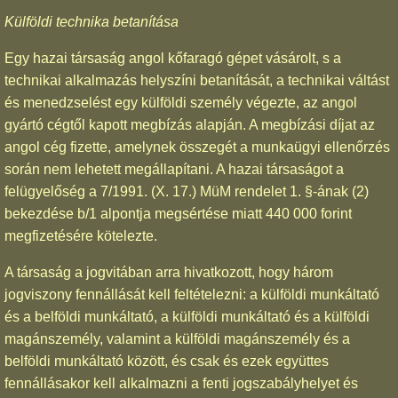
Külföldi technika betanítása
Egy hazai társaság angol kőfaragó gépet vásárolt, s a
technikai alkalmazás helyszíni betanítását, a technikai váltást
és menedzselést egy külföldi személy végezte, az angol
gyártó cégtől kapott megbízás alapján. A megbízási díjat az
angol cég fizette, amelynek összegét a munkaügyi ellenőrzés
során nem lehetett megállapítani. A hazai társaságot a
felügyelőség a 7/1991. (X. 17.) MüM rendelet 1. §-ának (2)
bekezdése b/1 alpontja megsértése miatt 440 000 forint
megfizetésére kötelezte.
A társaság a jogvitában arra hivatkozott, hogy három
jogviszony fennállását kell feltételezni: a külföldi munkáltató
és a belföldi munkáltató, a külföldi munkáltató és a külföldi
magánszemély, valamint a külföldi magánszemély és a
belföldi munkáltató között, és csak és ezek együttes
fennállásakor kell alkalmazni a fenti jogszabályhelyet és