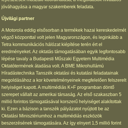
jóváhagyása a magyar szakemberek feladata.
Újvilági partner
A Motorola eddig elsősorban a termékek hazai kereskedelmét
végző központtal volt jelen Magyarországon, és leginkább a
Tetra kommunikációs hálózat kiépítése terén ért el
eredményeket. Az oktatás támogatásában egyik legfontosabb
lépése tavaly a Budapesti Műszaki Egyetem Multimédia
Oktatótermének átadása volt. A BME Mikrohullámú
Híradástechnika Tanszék oktatási és kutatási feladatainak
megoldásához a kor követelményeinek megfelelően felszerelt
helyiséget kapott. A multimédiás K+F programban döntő
szerepet vállalt az amerikai társaság. Az első szakaszban 5
millió forintos támogatásával korszerű helyiséget alakítottak
ki. Ezen a bázison a tanszék pályázatot nyújtott be az
Oktatási Minisztériumhoz a multimédiás eszközök
beszerzésének támogatására. Az így elnyert 1,5 millió forint