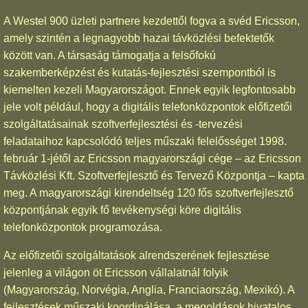
A Westel 900 üzleti partnere kezdettől fogva a svéd Ericsson,
amely szintén a legnagyobb hazai távközlési befektetők
között van. A társaság támogatja a felsőfokú
szakemberképzést és kutatás-fejlesztési szempontból is
kiemelten kezeli Magyarországot. Ennek egyik legfontosabb
jele volt például, hogy a digitális telefonközpontok előfizetői
szolgáltatásainak szoftverfejlesztési és -tervezési
feladataihoz kapcsolódó teljes műszaki felelősséget 1998.
február 1-jétől az Ericsson magyarországi cége – az Ericsson
Távközlési Kft. Szoftverfejlesztő és Tervező Központja – kapta
meg. A magyarországi kirendeltség 120 fős szoftverfejlesztő
központjának egyik fő tevékenységi köre digitális
telefonközpontok programozása.
Az előfizetői szolgáltatások alrendszerének fejlesztése
jelenleg a világon öt Ericsson vállalatnál folyik
(Magyarország, Norvégia, Anglia, Franciaország, Mexikó). A
fejlesztések műszaki koordinálása, a megoldások hivatalos