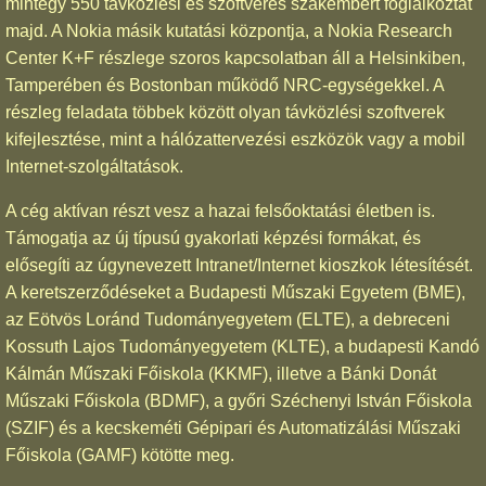
mintegy 550 távközlési és szoftveres szakembert foglalkoztat
majd. A Nokia másik kutatási központja, a Nokia Research
Center K+F részlege szoros kapcsolatban áll a Helsinkiben,
Tamperében és Bostonban működő NRC-egységekkel. A
részleg feladata többek között olyan távközlési szoftverek
kifejlesztése, mint a hálózattervezési eszközök vagy a mobil
Internet-szolgáltatások.
A cég aktívan részt vesz a hazai felsőoktatási életben is.
Támogatja az új típusú gyakorlati képzési formákat, és
elősegíti az úgynevezett Intranet/Internet kioszkok létesítését.
A keretszerződéseket a Budapesti Műszaki Egyetem (BME),
az Eötvös Loránd Tudományegyetem (ELTE), a debreceni
Kossuth Lajos Tudományegyetem (KLTE), a budapesti Kandó
Kálmán Műszaki Főiskola (KKMF), illetve a Bánki Donát
Műszaki Főiskola (BDMF), a győri Széchenyi István Főiskola
(SZIF) és a kecskeméti Gépipari és Automatizálási Műszaki
Főiskola (GAMF) kötötte meg.