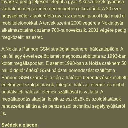
tavaszra pedig teljesen felépül a gyár. A készülékek gyártása
várhatóan még az idén decemberben elkezdődik. A 20 ezer
négyzetméter alapterületű gyár az európai piacot látja majd el
mobiltelefonokkal. A tervek szerint 2000 végére a Nokia gyár
alkalmazottainak száma 700-ra növekszik, 2001 végére pedig
megközelíti az ezret.
A Nokia a Pannon GSM stratégiai partnere, hálózatépítője. A
két fél egy évvel ezelőtt ismét meghosszabbította az 1993-ban
kötött megállapodást. E szerint 1998-ban a Nokia csaknem 50
millió dollár értékű GSM-hálózati berendezést szállított a
Pannon GSM számára, a cég a hálózati berendezések mellett
értéknövelt szolgáltatások, integrált hálózati elemek és mobil
adatátviteli hálózati elemek szállítását is vállalta. A
megállapodás alapján folyik az eszközök és szolgáltatások
rendszerbe állítása, és persze szól technikai segélynyújtásról
is.
Svédek a piacon