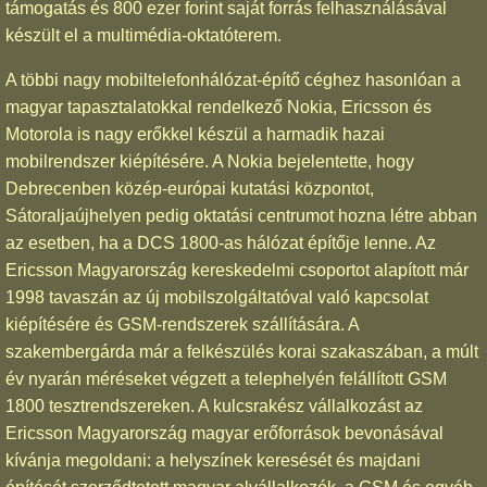
támogatás és 800 ezer forint saját forrás felhasználásával
készült el a multimédia-oktatóterem.
A többi nagy mobiltelefonhálózat-építő céghez hasonlóan a
magyar tapasztalatokkal rendelkező Nokia, Ericsson és
Motorola is nagy erőkkel készül a harmadik hazai
mobilrendszer kiépítésére. A Nokia bejelentette, hogy
Debrecenben közép-európai kutatási központot,
Sátoraljaújhelyen pedig oktatási centrumot hozna létre abban
az esetben, ha a DCS 1800-as hálózat építője lenne. Az
Ericsson Magyarország kereskedelmi csoportot alapított már
1998 tavaszán az új mobilszolgáltatóval való kapcsolat
kiépítésére és GSM-rendszerek szállítására. A
szakembergárda már a felkészülés korai szakaszában, a múlt
év nyarán méréseket végzett a telephelyén felállított GSM
1800 tesztrendszereken. A kulcsrakész vállalkozást az
Ericsson Magyarország magyar erőforrások bevonásával
kívánja megoldani: a helyszínek keresését és majdani