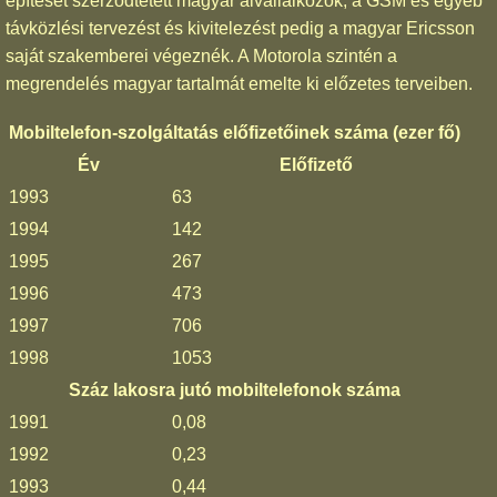
építését szerződtetett magyar alvállalkozók, a GSM és egyéb
távközlési tervezést és kivitelezést pedig a magyar Ericsson
saját szakemberei végeznék. A Motorola szintén a
megrendelés magyar tartalmát emelte ki előzetes terveiben.
Mobiltelefon-szolgáltatás előfizetőinek száma (ezer fő)
Év
Előfizető
1993
63
1994
142
1995
267
1996
473
1997
706
1998
1053
Száz lakosra jutó mobiltelefonok száma
1991
0,08
1992
0,23
1993
0,44