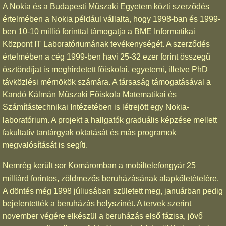
A Nokia és a Budapesti Műszaki Egyetem közti szerződés
értelmében a Nokia például vállalta, hogy 1998-ban és 1999-
ben 10-10 millió forinttal támogatja a BME Informatikai
Központ IT Laboratóriumának tevékenységét. A szerződés
értelmében a cég 1999-ben havi 25-32 ezer forint összegű
ösztöndíjat is meghirdetett főiskolai, egyetemi, illetve PhD
távközlési mérnökök számára. A társaság támogatásával a
Kandó Kálmán Műszaki Főiskola Matematikai és
Számítástechnikai Intézetében is létrejött egy Nokia-
laboratórium. A projekt a hallgatók graduális képzése mellett
fakultatív tantárgyak oktatását és más programok
megvalósítását is segíti.
Nemrég került sor Komáromban a mobiltelefongyár 25
milliárd forintos, zöldmezős beruházásának alapkőletételére.
A döntés még 1998 júliusában született meg, januárban pedig
bejelentették a beruházás helyszínét. A tervek szerint
november végére elkészül a beruházás első fázisa, jövő