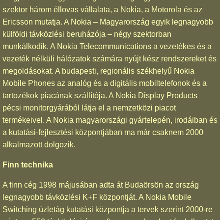
szektor három éllovas vállalata, a Nokia, a Motorola és az
Ericsson mutatja. A Nokia – Magyarország egyik legnagyobb
külföldi távközlési beruházója – négy szektorban
munkálkodik. A Nokia Telecommunications a vezetékes és a
vezeték nélküli hálózatok számára nyújt kész rendszereket és
megoldásokat. A budapesti, regionális székhelyű Nokia
Mobile Phones az analóg és a digitális mobiltelefonok és a
tartozékok piacának szállítója. A Nokia Display Products
pécsi monitorgyárából látja el a nemzetközi piacot
termékeivel. A Nokia magyarországi gyártelepén, irodáiban és
a kutatási-fejlesztési központjában ma már csaknem 2000
alkalmazott dolgozik.
Finn technika
A finn cég 1998 májusában adta át Budaörsön az ország
legnagyobb távközlési K+F központját. A Nokia Mobile
Switching üzletág kutatási központja a tervek szerint 2000-re