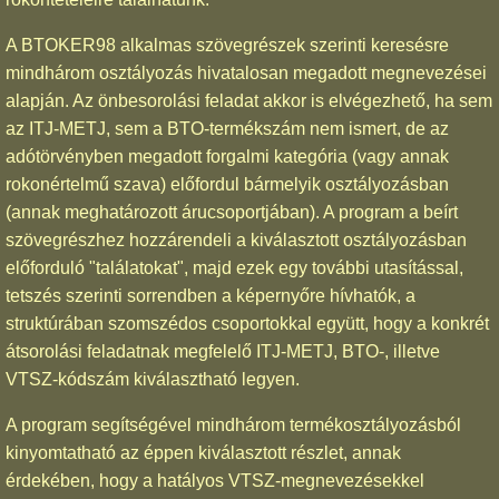
A BTOKER98 alkalmas szövegrészek szerinti keresésre
mindhárom osztályozás hivatalosan megadott megnevezései
alapján. Az önbesorolási feladat akkor is elvégezhető, ha sem
az ITJ-METJ, sem a BTO-termékszám nem ismert, de az
adótörvényben megadott forgalmi kategória (vagy annak
rokonértelmű szava) előfordul bármelyik osztályozásban
(annak meghatározott árucsoportjában). A program a beírt
szövegrészhez hozzárendeli a kiválasztott osztályozásban
előforduló "találatokat", majd ezek egy további utasítással,
tetszés szerinti sorrendben a képernyőre hívhatók, a
struktúrában szomszédos csoportokkal együtt, hogy a konkrét
átsorolási feladatnak megfelelő ITJ-METJ, BTO-, illetve
VTSZ-kódszám kiválasztható legyen.
A program segítségével mindhárom termékosztályozásból
kinyomtatható az éppen kiválasztott részlet, annak
érdekében, hogy a hatályos VTSZ-megnevezésekkel