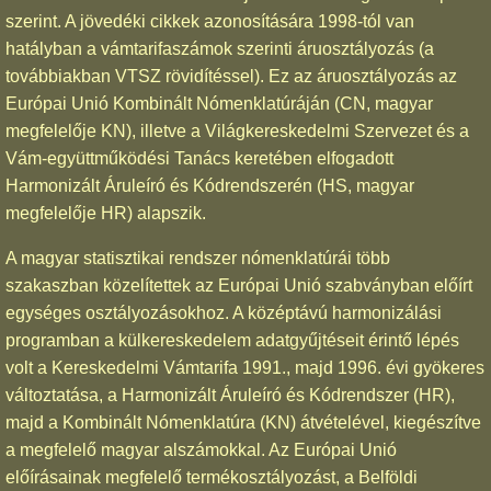
szerint. A jövedéki cikkek azonosítására 1998-tól van
hatályban a vámtarifaszámok szerinti áruosztályozás (a
továbbiakban VTSZ rövidítéssel). Ez az áruosztályozás az
Európai Unió Kombinált Nómenklatúráján (CN, magyar
megfelelője KN), illetve a Világkereskedelmi Szervezet és a
Vám-együttműködési Tanács keretében elfogadott
Harmonizált Áruleíró és Kódrendszerén (HS, magyar
megfelelője HR) alapszik.
A magyar statisztikai rendszer nómenklatúrái több
szakaszban közelítettek az Európai Unió szabványban előírt
egységes osztályozásokhoz. A középtávú harmonizálási
programban a külkereskedelem adatgyűjtéseit érintő lépés
volt a Kereskedelmi Vámtarifa 1991., majd 1996. évi gyökeres
változtatása, a Harmonizált Áruleíró és Kódrendszer (HR),
majd a Kombinált Nómenklatúra (KN) átvételével, kiegészítve
a megfelelő magyar alszámokkal. Az Európai Unió
előírásainak megfelelő termékosztályozást, a Belföldi