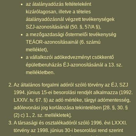
az átalányadózás feltételeként
kizárólagosan, illetve a tételes
átalányadózásnál végzett tevékenységek
SZJ-azonosításánál (50. §, 57/A §),
a mezőgazdasági őstermelői tevékenység
TEÁOR-azonosításainál (6. számú
melléklet),
a vállalkozói adókedvezményt csökkentő
épületberuházás ÉJ-azonosításánál a 13. sz.
mellékletben.
Az általános forgalmi adóról szóló törvény az ÉJ, SZJ
1994. június 15-ei besorolási rendjét alkalmazza (1992.
LXXIV. tv. 67. §) az adó mértéke, tárgyi adómentesség,
adólevonási jog korlátozása tekintetében [28. §, 30. §
(2) c) 1., 2. sz. mellékletek].
A társasági és osztalékadóról szóló 1996. évi LXXXI.
törvény az 1998. június 30-i besorolási rend szerint