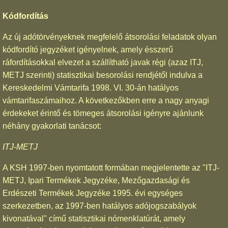
Kódfordítás
Az új adótörvényeknek megfelelő átsorolási feladatok olyan
kódfordító jegyzéket igényelnek, amely ésszerű
ráfordításokkal elvezet a szállítható javak régi (azaz ITJ,
METJ szerinti) statisztikai besorolási rendjétől indulva a
Kereskedelmi Vámtarifa 1998. VI. 30-án hatályos
vámtarifaszámaihoz. A következőkben erre a nagy anyagi
érdekeket érintő és tömeges átsorolási igényre ajánlunk
néhány gyakorlati tanácsot:
ITJ-METJ
A KSH 1997-ben nyomtatott formában megjelentette az "ITJ-
METJ, Ipari Termékek Jegyzéke, Mezőgazdasági és
Erdészeti Termékek Jegyzéke 1995. évi egységes
szerkezetben, az 1997-ben hatályos adójogszabályok
kivonatával" című statisztikai nómenklatúrát, amely