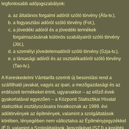
legfontosabb adójogszabályok:
az általános forgalmi adóról szóló törvény (Áfa-tv.),
a fogyasztási adóról szóló törvény (Fot.),
a jövedéki adóról és a jövedéki termékek
forgalmazásának különös szabályairól szóló törvény
(Jöt.),
a személyi jövedelemadóról szóló törvény (Szja-tv.),
a társasági adóról és az osztalékadóról szóló törvény
(Tao-tv.).
A Kereskedelmi Vámtarifa szerinti új besorolási rend a
szállítható javakat, vagyis az ipari, a mezőgazdasági és az
erdészeti termékeket érinti, ugyanakkor – az előző évek
gyakorlatával egyezően – a Központi Statisztikai Hivatal
statisztikai osztályozásaira hivatkoznak az 1999. évi
adótörvények az építmények, valamint a szolgáltatások
körében, lényegében nem változtatva az Építményjegyzékkel
(ÉJ), valamint a Szolgáltatások Jegyzékével (SZJ) a korábbi