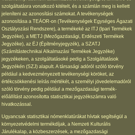
szolgáltatásra vonatkozó kitételt, és a számlán meg is kellett
jeleníteni az azonosítási számokat. A tevékenységek
azonosítása a TEÁOR-on (Tevékenységek Egységes Ágazati
Osztályozási Rendszere), a termékeké az ITJ (Ipari Termékek
Jegyzéke), a METJ (Mezőgazdasági, Erdészeti Termékek
Jegyzéke), az ÉJ (Építményjegyzék), a SZATJ
(Számítástechnikai Alkalmazási Termékek Jegyzéke)
jegyzékeken, a szolgáltatásoké pedig a Szolgáltatások
Jegyzékén (SZJ) alapult. A társasági adóról szóló törvény
például a kedvezményezett tevékenységi köröket, az
értékcsökkenési leírás mértékét, a személyi jövedelemadóról
szóló törvény pedig például a mezőgazdasági termék-
előállítást azonosította statisztikai jegyzékszámra való
hivatkozással.
Ugyancsak statisztikai nómenklatúrákat hívtak segítségül a
környezetvédelmi termékdíjak, a Nemzeti Kulturális
Járulékalap, a közbeszerzések, a mezőgazdasági