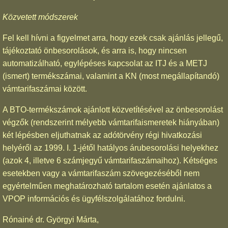
Közvetett módszerek
Fel kell hívni a figyelmet arra, hogy ezek csak ajánlás jellegű,
tájékoztató önbesorolások, és arra is, hogy nincsen
automatizálható, egylépéses kapcsolat az ITJ és a METJ
(ismert) termékszámai, valamint a KN (most megállapítandó)
vámtarifaszámai között.
A BTO-termékszámok ajánlott közvetítésével az önbesorolást
végzők (rendszerint mélyebb vámtarifaismeretek hiányában)
két lépésben eljuthatnak az adótörvény régi hivatkozási
helyéről az 1999. I. 1-jétől hatályos árubesorolási helyekhez
(azok 4, illetve 6 számjegyű vámtarifaszámaihoz). Kétséges
esetekben vagy a vámtarifaszám szövegezéséből nem
egyértelműen meghatározható tartalom esetén ajánlatos a
VPOP információs és ügyfélszolgálatához fordulni.
Rónainé dr. Györgyi Márta,