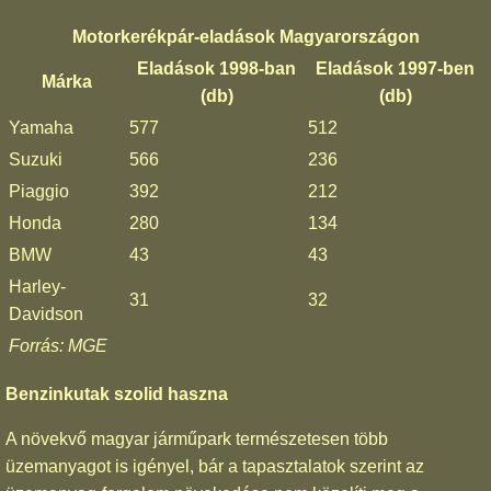
Motorkerékpár-eladások Magyarországon
Eladások 1998-ban
Eladások 1997-ben
Márka
(db)
(db)
Yamaha
577
512
Suzuki
566
236
Piaggio
392
212
Honda
280
134
BMW
43
43
Harley-
31
32
Davidson
Forrás: MGE
Benzinkutak szolid haszna
A növekvő magyar járműpark természetesen több
üzemanyagot is igényel, bár a tapasztalatok szerint az