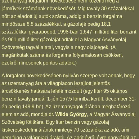
üzemanyag-forgalom növekedése nem közelíti meg a
járművek számának növekedését. Míg tavaly 30 százalékkal
nőtt az eladott új autók száma, addig a benzin forgalma
mindössze 8,8 százalékkal, a gázolajé pedig 18,1
százalékkal gyarapodott. 1998-ban 1,647 milliárd liter benzint
és 961 millió liter gázolajat adtak el a Magyar Ásványolaj
Szövetség tagvállalatai, vagyis a nagy olajcégek. (A
magánkutak száma és forgalma folyamatosan csökken,
ezekről nincsenek pontos adatok.)
A forgalom növekedésében nyilván szerepe volt annak, hogy
az üzemanyag ára a világpiacon lezajlott jelentős
árcsökkenés hatására lefelé mozdult (egy liter 95 oktános
benzin tavaly január 1-jén 157,5 forintba került, december 31-
én pedig 149,9-be). Az üzemanyagok árában meghatározó
elem az adó, mondja dr.
Wilde György
, a Magyar Ásványolaj
Szövetség főtitkára. Egy liter benzin vagy gázolaj
kiskereskedelmi árának mintegy 70 százaléka az adó, ami
nem függ a világpiaci áraktól. Az adót évről évre nagyjából az