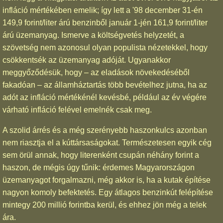
infláció mértékében emelik; így lett a '98 december 31-én
149,9 forint/liter árú benzinből január 1-jén 161,9 forint/liter
árú üzemanyag. Ismerve a költségvetés helyzetét, a
szövetség nem azonosul olyan populista nézetekkel, hogy
csökkentsék az üzemanyag adóját. Ugyanakkor
meggyőződésük, hogy – az eladások növekedéséből
fakadóan – az államháztartás több bevételhez jutna, ha az
adót az infláció mértékénél kevésbé, például az év végére
várható infláció felével emelnék csak meg.
A szolid árrés és a még szerényebb haszonkulcs azonban
nem riasztja el a kúttársaságokat. Természetesen egyik cég
sem örül annak, hogy literenként csupán néhány forint a
haszon, de mégis úgy tűnik: érdemes Magyarországon
üzemanyagot forgalmazni, még akkor is, ha a kutak építése
nagyon komoly befektetés. Egy átlagos benzinkút felépítése
mintegy 200 millió forintba kerül, és ehhez jön még a telek
ára.