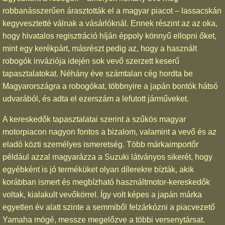
robbanásszerűen árasztották el a magyar piacot – lassacskán
kegyvesztetté válnak a vásárlóknál. Ennek részint az az oka,
hogy hivatalos regisztráció híján éppoly könnyű ellopni őket,
mint egy kerékpárt, másrészt pedig az, hogy a használt
robogók inváziója idején sok vevő szerzett keserű
tapasztalatokat. Néhány éve számtalan cég hordta be
Magyarországra a robogókat, többnyire a japán bontók hátsó
udvarából, és adta el ezerszám a lefutott járműveket.
A kereskedők tapasztalatai szerint a szűkös magyar
motorpiacon nagyon fontos a bizalom, valamint a vevő és az
eladó közti személyes ismeretség. Több márkaimportőr
például azzal magyarázza a Suzuki látványos sikerét, hogy
egyébként is jó terméküket olyan dílerekre bízták, akik
korábban ismert és megbízható használtmotor-kereskedők
voltak, kialakult vevőkörrel. Így volt képes a japán márka
egyetlen év alatt szinte a semmiből felzárkózni a piacvezető
Yamaha mögé, messze megelőzve a többi versenytársat.