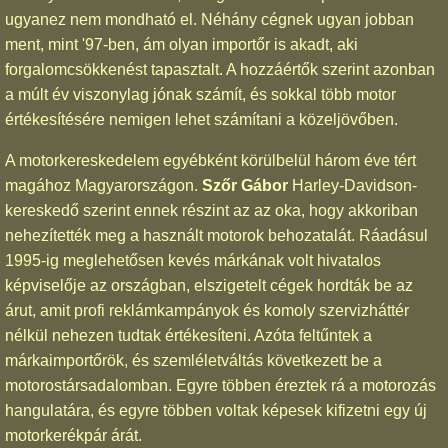
ugyanez nem mondható el. Néhány cégnek ugyan jobban
ment, mint '97-ben, ám olyan importőr is akadt, aki
forgalomcsökkenést tapasztalt. A hozzáértők szerint azonban
a múlt év viszonylag jónak számít, és sokkal több motor
értékesítésére nemigen lehet számítani a közeljövőben.
A motorkereskedelem egyébként körülbelül három éve tért
magához Magyarországon.
Szőr Gábor
Harley-Davidson-
kereskedő szerint ennek részint az az oka, hogy akkoriban
nehezítették meg a használt motorok behozatalát. Ráadásul
1995-ig meglehetősen kevés márkának volt hivatalos
képviselője az országban, elszigetelt cégek hordták be az
árut, amit profi reklámkampányok és komoly szervizháttér
nélkül nehezen tudtak értékesíteni. Azóta feltűntek a
márkaimportőrök, és szemléletváltás következett be a
motorostársadalomban. Egyre többen éreztek rá a motorozás
hangulatára, és egyre többen voltak képesek kifizetni egy új
motorkerékpár árát.