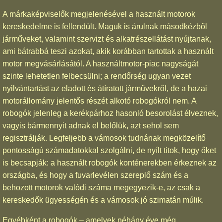
A márkaképviselők megjelenésével a használt motorok
kereskedelme is fellendült. Maguk is árulnak másodkézből
járműveket, valamint szervizt és alkatrészellátást nyújtanak,
ami bátrabbá teszi azokat, akik korábban tartottak a használt
motor megvásárlásától. A használtmotor-piac nagyságát
szinte lehetetlen felbecsülni; a rendőrség ugyan vezet
nyilvántartást az eladott és átíratott járművekről, de a hazai
motorállomány jelentős részét alkotó robogókról nem. A
robogók jelenleg a kerékpárhoz hasonló besorolást élveznek,
vagyis bármennyit adnak el belőlük, azt sehol sem
regisztrálják. Legfeljebb a vámosok tudnának megközelítő
pontosságú számadatokkal szolgálni, de nyílt titok, hogy őket
is becsapják: a használt robogók konténerekben érkeznek az
országba, és hogy a fuvarlevélen szereplő szám és a
behozott motorok valódi száma megegyezik-e, az csak a
kereskedők ügyességén és a vámosok jó szimatán múlik.
Egyébként a robogók – amelyek néhány éve még