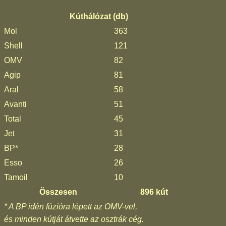
Kúthálózat (db)
Mol
363
Shell
121
OMV
82
Agip
81
Aral
58
Avanti
51
Total
45
Jet
31
BP*
28
Esso
26
Tamoil
10
Összesen
896 kút
* A BP idén fúzióra lépett az OMV-vel,
és minden kútját átvette az osztrák cég.