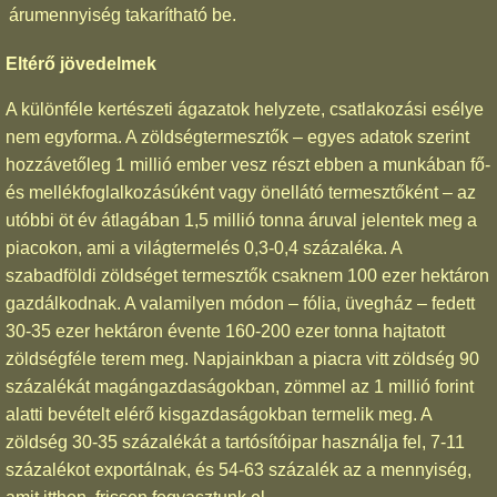
árumennyiség takarítható be.
Eltérő jövedelmek
A különféle kertészeti ágazatok helyzete, csatlakozási esélye
nem egyforma. A zöldségtermesztők – egyes adatok szerint
hozzávetőleg 1 millió ember vesz részt ebben a munkában fő-
és mellékfoglalkozásúként vagy önellátó termesztőként – az
utóbbi öt év átlagában 1,5 millió tonna áruval jelentek meg a
piacokon, ami a világtermelés 0,3-0,4 százaléka. A
szabadföldi zöldséget termesztők csaknem 100 ezer hektáron
gazdálkodnak. A valamilyen módon – fólia, üvegház – fedett
30-35 ezer hektáron évente 160-200 ezer tonna hajtatott
zöldségféle terem meg. Napjainkban a piacra vitt zöldség 90
százalékát magángazdaságokban, zömmel az 1 millió forint
alatti bevételt elérő kisgazdaságokban termelik meg. A
zöldség 30-35 százalékát a tartósítóipar használja fel, 7-11
százalékot exportálnak, és 54-63 százalék az a mennyiség,