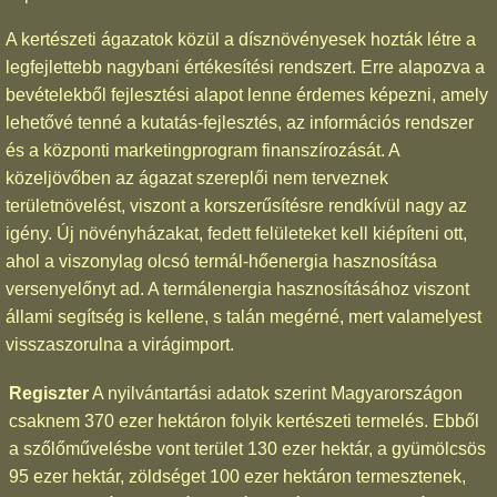
A kertészeti ágazatok közül a dísznövényesek hozták létre a
legfejlettebb nagybani értékesítési rendszert. Erre alapozva a
bevételekből fejlesztési alapot lenne érdemes képezni, amely
lehetővé tenné a kutatás-fejlesztés, az információs rendszer
és a központi marketingprogram finanszírozását. A
közeljövőben az ágazat szereplői nem terveznek
területnövelést, viszont a korszerűsítésre rendkívül nagy az
igény. Új növényházakat, fedett felületeket kell kiépíteni ott,
ahol a viszonylag olcsó termál-hőenergia hasznosítása
versenyelőnyt ad. A termálenergia hasznosításához viszont
állami segítség is kellene, s talán megérné, mert valamelyest
visszaszorulna a virágimport.
Regiszter
A nyilvántartási adatok szerint Magyarországon
csaknem 370 ezer hektáron folyik kertészeti termelés. Ebből
a szőlőművelésbe vont terület 130 ezer hektár, a gyümölcsös
95 ezer hektár, zöldséget 100 ezer hektáron termesztenek,