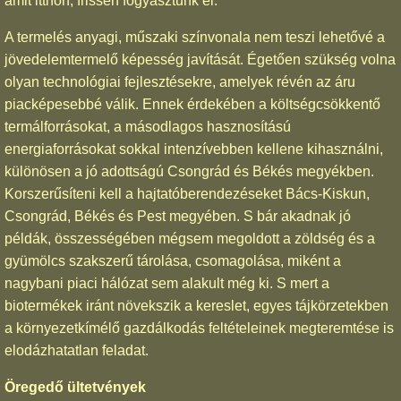
amit itthon, frissen fogyasztunk el.
A termelés anyagi, műszaki színvonala nem teszi lehetővé a
jövedelemtermelő képesség javítását. Égetően szükség volna
olyan technológiai fejlesztésekre, amelyek révén az áru
piacképesebbé válik. Ennek érdekében a költségcsökkentő
termálforrásokat, a másodlagos hasznosítású
energiaforrásokat sokkal intenzívebben kellene kihasználni,
különösen a jó adottságú Csongrád és Békés megyékben.
Korszerűsíteni kell a hajtatóberendezéseket Bács-Kiskun,
Csongrád, Békés és Pest megyében. S bár akadnak jó
példák, összességében mégsem megoldott a zöldség és a
gyümölcs szakszerű tárolása, csomagolása, miként a
nagybani piaci hálózat sem alakult még ki. S mert a
biotermékek iránt növekszik a kereslet, egyes tájkörzetekben
a környezetkímélő gazdálkodás feltételeinek megteremtése is
elodázhatatlan feladat.
Öregedő ültetvények