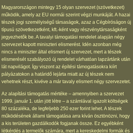
Magyarországon mintegy 15 olyan szervezet (szövetkezet)
működik, amely az EU normái szerint végzi munkáját. A hazai
tészek jogi személyiségű társaságok, azaz a Cégbíróságon új
típusú szövetkezetként, kft.-ként vagy részvénytársaságként
jegyezhetők be. A tavalyi támogatási rendelet alapján négy
szervezet kapott miniszteri elismerést. Idén azonban még
nincs a miniszter által elismert új szervezet, mert a tészek
elismerését szabályozó új rendelet várhatóan lapzártánk után
lát napvilágot. Így viszont az építési támogatásokra kiírt
pályázatokon a határidő lejárta miatt az új tészek nem
vehetnek részt, kivéve a már tavaly elismert négy szervezetet.
Az alapítási támogatás mértéke – amennyiben a szervezet
1999. január 1. után jött létre – a számlával igazolt költségek
80 százaléka, de legfeljebb 250 ezer forint lehet. A tészek
működésének állami támogatása arra kíván ösztönözni, hogy
a kis területen gazdálkodók fogjanak össze. Ez egyébként
létkérdés a termelők számára, mert a kereskedelmi formák és