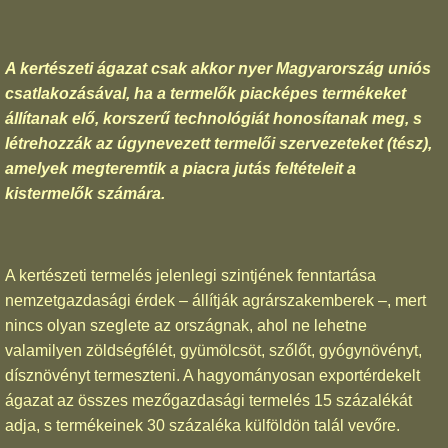
A kertészeti ágazat csak akkor nyer Magyarország uniós
csatlakozásával, ha a termelők piacképes termékeket
állítanak elő, korszerű technológiát honosítanak meg, s
létrehozzák az úgynevezett termelői szervezeteket (tész),
amelyek megteremtik a piacra jutás feltételeit a
kistermelők számára.
A kertészeti termelés jelenlegi szintjének fenntartása
nemzetgazdasági érdek – állítják agrárszakemberek –, mert
nincs olyan szeglete az országnak, ahol ne lehetne
valamilyen zöldségfélét, gyümölcsöt, szőlőt, gyógynövényt,
dísznövényt termeszteni. A hagyományosan exportérdekelt
ágazat az összes mezőgazdasági termelés 15 százalékát
adja, s termékeinek 30 százaléka külföldön talál vevőre.