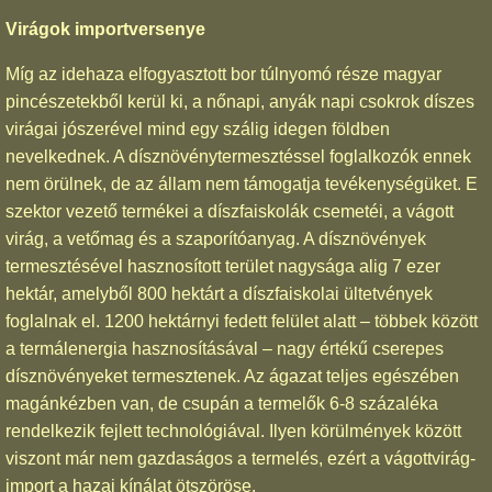
Virágok importversenye
Míg az idehaza elfogyasztott bor túlnyomó része magyar
pincészetekből kerül ki, a nőnapi, anyák napi csokrok díszes
virágai jószerével mind egy szálig idegen földben
nevelkednek. A dísznövénytermesztéssel foglalkozók ennek
nem örülnek, de az állam nem támogatja tevékenységüket. E
szektor vezető termékei a díszfaiskolák csemetéi, a vágott
virág, a vetőmag és a szaporítóanyag. A dísznövények
termesztésével hasznosított terület nagysága alig 7 ezer
hektár, amelyből 800 hektárt a díszfaiskolai ültetvények
foglalnak el. 1200 hektárnyi fedett felület alatt – többek között
a termálenergia hasznosításával – nagy értékű cserepes
dísznövényeket termesztenek. Az ágazat teljes egészében
magánkézben van, de csupán a termelők 6-8 százaléka
rendelkezik fejlett technológiával. Ilyen körülmények között
viszont már nem gazdaságos a termelés, ezért a vágottvirág-
import a hazai kínálat ötszöröse.