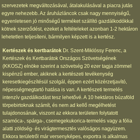
szervezetek megváltozásával, átalakulásával a piacra jutás
egyre nehezebb. Az áruházláncok csak nagy mennyiségű,
egyenletesen jó minőségű terméket szállító gazdálkodókkal
kötnek szerződést, ezeket a feltételeket azonban 1-2 hektáron
lehetetlen teljesíteni, bármilyen képzett is a kertész.
Kertészek és kertbarátok
Dr. Szent-Miklóssy Ferenc, a
Kertészek és Kertbarátok Országos Szövetségének
(KKOSZ) elnöke szerint a szövetség 20 ezer tagja zömmel
kispénzű ember, akiknek a kertészeti tevékenység
keresetkiegészítésül szolgál, éppen ezért közérzetjavító,
népességmegtartó hatása is van. A kertészeti termelés
intenzív gazdálkodást tesz lehetővé. A 10 hektáros búzaföld
törpebirtoknak számít, és nem ad kellő megélhetést
tulajdonosának, viszont az ekkora területen folytatott
szamóca-, spárga-, csemegekukorica-termelés vagy a fólia
alatti zöldség- és virágtermesztés valóságos nagyüzem.
Ekkora területről már versenyképes, exportra is alkalmas