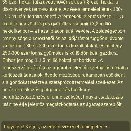
35 ezer hektár jut a gyógynövények és 7-8 ezer hektár a
dísznövények termesztésére. Az éves termelési érték 130-
150 milliárd forintra tehető. A termékek jelentős része – 1,3
millió tonna zöldség és gyümölcs, valamint 3,2 millió
hektoliter bor – a hazai piacon talál vevőre. A zöldségexport
mennyisége a kereslettől és az időjárástól függően, évente
változóan 180 és 300 ezer tonna között alakul, és mintegy
250-300 ezer tonna gyümölcs is külföldön talál gazdára.
Ehhez jön még 1-1,5 millió hektoliter borkivitel. A
rendszerváltozás óta az agrárolló jelentős szétnyílása miatt a
kertészeti ágazatok jövedelmezősége rohamosan csökkent,
s a gondokat tetézte a szétaprózott termelési szerkezet. Az
uniós csatlakozásig átgondolt és hatékony
beruházásösztönzésre lenne szükség, hogy a csatlakozás
után ne érje jelentős megrázkódtatás az ágazat szereplőit.
Figyelem! Kérjük, az értelmezésénél a megjelenés