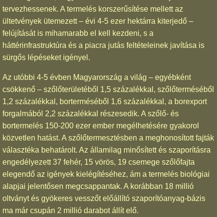
tervezhessenek. A termelés korszerűsítése mellett az
ültetvények ütemezett – évi 4-5 ezer hektárra kiterjedő –
felújítását is mihamarabb el kell kezdeni, s a
háttérinfrastruktúra és a piacra jutás feltételeinek javítása is
sürgős lépéseket igényel.
Az utóbbi 4-5 évben Magyarország a világ – egyébként
csökkenő – szőlőterületéből 1,5 százalékkal, szőlőterméséből
1,2 százalékkal, borterméséből 1,6 százalékkal, a borexport
forgalmából 2,2 százalékkal részesedik. A szőlő- és
bortermelés 150-200 ezer ember megélhetésére gyakorol
közvetlen hatást. A szőlőtermesztésben a meghonosított fajták
választéka behatárolt. Az államilag minősített és szaporításra
engedélyezett 37 fehér, 15 vörös, 19 csemege szőlőfajta
elegendő az igények kielégítéséhez, ám a termelés biológiai
alapjai jelentősen megcsappantak. A korábban 18 millió
oltványt és gyökeres vesszőt előállító szaporítóanyag-bázis
ma már csupán 2 millió darabot állít elő.