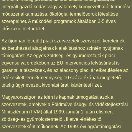
integrált gazdálkodás vagy valamely környezetbarát termelési
módszer alkalmazása, ökológiai termelősorok létesítése
szerepelhet. A működési programok általában 3-5 éves
időszakot ölelnek fel.
Az újonnan létrejött piaci szervezetek szervezeti kereteinek
és beruházási alapjainak kialakításához szintén nyújtanak
támogatást. Az egyes zöldség- és gyümölcsfajták piaci
egyensúlya érdekében az EU intervenciós felvásárlást is
garantál a tészeknek, és az alacsony piaci ár elkerülésére az
értékesített termékmennyiség 10 százalékának megfelelő
tételig úgynevezett kivonási árat, kártérítést fizet.
Magyarországon az idén is kapnak támogatást azok a
szervezetek, amelyek a Földművelésügyi és Vidékfejlesztési
Minisztérium (FVM) által 1999. január 1. után elismert
zöldség- és gyümölcstermelői, illetve -értékesítő
szervezetekként működnek. Az 1999. évi agrártámogatási