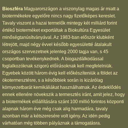
Bioszféra
Magyarországon a viszonylag magas ár miatt a
biotermékekre egyelőre nincs nagy fizetőképes kereslet.
Tavaly viszont a hazai termelők mintegy két milliárd forint
értékű bioterméket exportáltak a Biokultúra Egyesület
minőségtanúsítványával. Az 1983-ban először klubként
létrejött, majd négy évvel később egyesületté átalakult
országos szervezetnek jelenleg 2000 tagja van, s 45
csoportban tevékenykednek. A biogazdálkodással
foglalkozóknak szigorú előírásoknak kell megfelelniük.
Egyebek között három évig kell előkészíteniük a földet az
ökotermesztésre, s a későbbiek során is kizárólag
környezetbarát kemikáliákat használhatnak. Az érdeklődés
ennek ellenére növekszik a termesztés iránt, amit jelez, hogy
a biotermékek előállítására szánt 100 millió forintos központi
alapnak három éve még csak alig harmadára, tavaly
azonban már a kétszeresére volt igény. Az idén pedig
várhatóan még többen pályáznak a támogatásra.