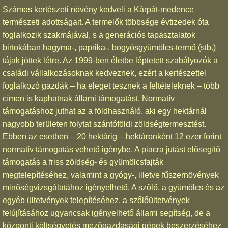
Számos kertészeti növény kedveli a Kárpát-medence
természeti adottságait. A termelők többsége évtizedek óta
foglalkozik szakmájával, s a generációs tapasztalatok
birtokában hagyma-, paprika-, bogyósgyümölcs-termő (stb.)
tájak jöttek létre. Az 1999-ben életbe léptetett szabályozók a
családi vállalkozásoknak kedveznek, ezért a kertészettel
foglalkozó gazdák – ha eleget tesznek a feltételeknek – több
címen is kaphatnak állami támogatást. Normatív
támogatáshoz juthat az a földhasználó, aki egy hektárnál
nagyobb területen folytat szántóföldi zöldségtermesztést.
Ebben az esetben – 20 hektárig – hektáronként 12 ezer forint
normatív támogatás vehető igénybe. A piacra jutást elősegítő
támogatás a friss zöldség- és gyümölcsfajták
megtelepítéséhez, valamint a gyógy-, illetve fűszernövények
minőségvizsgálatához igényelhető. A szőlő, a gyümölcs és az
egyéb ültetvények telepítéséhez, a szőlőültetvények
felújításához ugyancsak igényelhető állami segítség, de a
központi költségvetés mezőgazdasági gépek beszerzéséhez