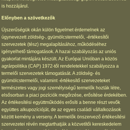
is hozzájárul.
Előnyben a szövetkezők
Újszerűségük okán külön figyelmet érdemelnek az
úgynevezett zöldség-, gyümölcstermelői, -értékesítői
szervezetek (tész) megalapításához, működéséhez
igényelhető támogatások. A hazai szabályozás az uniós
gyakorlat mintájára készült. Az Európai Unióban a közös
agrárpolitika (CAP) 1972-től rendeletekkel szabályozza a
termelői szervezetek támogatását. A zöldség- és
gyümölcstermelői, valamint -értékesítő szervezeteket
természetes vagy jogi személyiségű termelők hozták létre,
elsősorban a piaci pozíciók megőrzése, erősítése érdekében.
Az értékesítési együttműködés erősíti a benne részt vevők
együttes alkupozícióját, de az egyes családi vállalkozások
között kemény a verseny. A termelők önszervező értékesítési
szervezetei révén megtarthatják a közvetítői kereskedelem