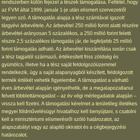
rendszerben külön fejezet a tészek támogatása. Feltétel, hogy
az FVM által 1999. január 1-je után elismert szervezetről
legyen szó. A támogatás alapja a tész számlával igazolt
tárgyévi árbevétele. Az árbevétel 250 millió forint alatti részére
árbevétel-arányosan 5 százalékos, a 250 millió forint feletti
részre 2,5 százalékos támogatás jár, de legfeljebb 25 millió
forint támogatás adható. Az árbevétel kiszámítása során csak
a tész tagjaitól származó, értékesített friss zöldség és
gyümölcs, illetve ha a tész saját feldolgozóüzemmel
rendelkezik, úgy a saját alapanyagból készített, feldolgozott
termék értékét vehetik figyelembe. A támogatást a várható
éves árbevétel alapján igényelhetik, de a megalapozatlanul
felvett többlettámogatást – az év végi mérlegadatok alapján –
vissza kell fizetni. A támogatási kérelmet a területileg illetékes
megyei földművelésügyi hivatalhoz kell benyújtani, s csatolni
kell a minisztériumi elismerésről szóló határozatot, az
alapszabályt vagy az alapító okiratot és a cégbejegyzési
határozatot.