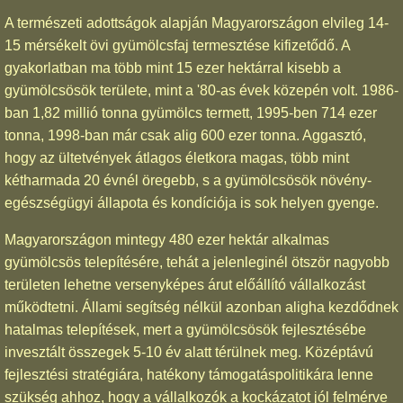
A természeti adottságok alapján Magyarországon elvileg 14-
15 mérsékelt övi gyümölcsfaj termesztése kifizetődő. A
gyakorlatban ma több mint 15 ezer hektárral kisebb a
gyümölcsösök területe, mint a '80-as évek közepén volt. 1986-
ban 1,82 millió tonna gyümölcs termett, 1995-ben 714 ezer
tonna, 1998-ban már csak alig 600 ezer tonna. Aggasztó,
hogy az ültetvények átlagos életkora magas, több mint
kétharmada 20 évnél öregebb, s a gyümölcsösök növény-
egészségügyi állapota és kondíciója is sok helyen gyenge.
Magyarországon mintegy 480 ezer hektár alkalmas
gyümölcsös telepítésére, tehát a jelenleginél ötször nagyobb
területen lehetne versenyképes árut előállító vállalkozást
működtetni. Állami segítség nélkül azonban aligha kezdődnek
hatalmas telepítések, mert a gyümölcsösök fejlesztésébe
invesztált összegek 5-10 év alatt térülnek meg. Középtávú
fejlesztési stratégiára, hatékony támogatáspolitikára lenne
szükség ahhoz, hogy a vállalkozók a kockázatot jól felmérve