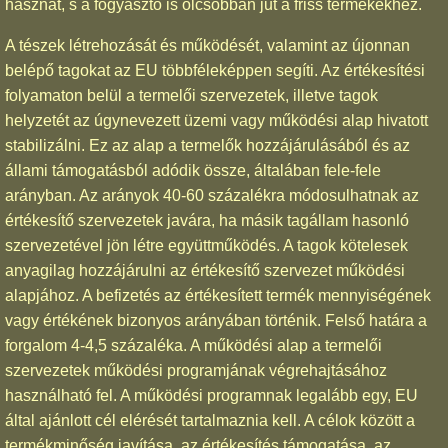
hasznát, s a fogyasztó is olcsóbban jut a friss termékekhez.
A tészek létrehozását és működését, valamint az újonnan
belépő tagokat az EU többféleképpen segíti. Az értékesítési
folyamaton belül a termelői szervezetek, illetve tagok
helyzetét az úgynevezett üzemi vagy működési alap hivatott
stabilizálni. Ez az alap a termelők hozzájárulásából és az
állami támogatásból adódik össze, általában fele-fele
arányban. Az arányok 40-60 százalékra módosulhatnak az
értékesítő szervezetek javára, ha másik tagállam hasonló
szervezetével jön létre együttműködés. A tagok kötelesek
anyagilag hozzájárulni az értékesítő szervezet működési
alapjához. A befizetés az értékesített termék mennyiségének
vagy értékének bizonyos arányában történik. Felső határa a
forgalom 4-4,5 százaléka. A működési alap a termelői
szervezetek működési programjának végrehajtásához
használható fel. A működési programnak legalább egy, EU
által ajánlott cél elérését tartalmaznia kell. A célok között a
termékminőség javítása, az értékesítés támogatása, az