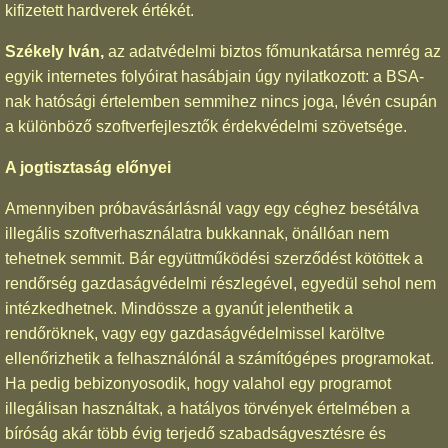
kifizetett hardverek értékét.
Székely Iván,
az adatvédelmi biztos főmunkatársa nemrég az
egyik internetes folyóirat hasábjain úgy nyilatkozott: a BSA-
nak hatósági értelemben semmihez nincs joga, lévén csupán
a különböző szoftverfejlesztők érdekvédelmi szövetsége.
A jogtisztaság előnyei
Amennyiben próbavásárlásnál vagy egy céghez besétálva
illegális szoftverhasználatra bukkannak, önállóan nem
tehetnek semmit. Bár együttműködési szerződést kötöttek a
rendőrség gazdaságvédelmi részlegével, egyedül sehol nem
intézkedhetnek. Mindössze a gyanút jelenthetik a
rendőröknek, vagy egy gazdaságvédelmissel karöltve
ellenőrizhetik a felhasználónál a számítógépes programokat.
Ha pedig bebizonyosodik, hogy valahol egy programot
illegálisan használtak, a hatályos törvények értelmében a
bíróság akár több évig terjedő szabadságvesztésre és