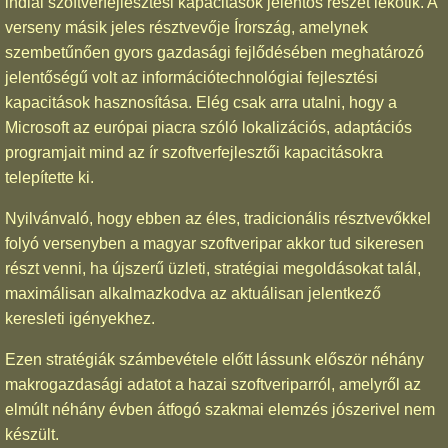
indiai szoftverfejlesztési kapacitások jelentős részét lekötik. A
verseny másik jeles résztvevője Írország, amelynek
szembetűnően gyors gazdasági fejlődésében meghatározó
jelentőségű volt az információtechnológiai fejlesztési
kapacitások hasznosítása. Elég csak arra utalni, hogy a
Microsoft az európai piacra szóló lokalizációs, adaptációs
programjait mind az ír szoftverfejlesztői kapacitásokra
telepítette ki.
Nyilvánvaló, hogy ebben az éles, tradicionális résztvevőkkel
folyó versenyben a magyar szoftveripar akkor tud sikeresen
részt venni, ha újszerű üzleti, stratégiai megoldásokat talál,
maximálisan alkalmazkodva az aktuálisan jelentkező
keresleti igényekhez.
Ezen stratégiák számbevétele előtt lássunk először néhány
makrogazdasági adatot a hazai szoftveriparról, amelyről az
elmúlt néhány évben átfogó szakmai elemzés jószerivel nem
készült.