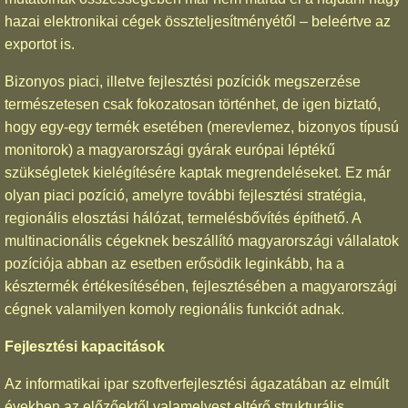
hazai elektronikai cégek összteljesítményétől – beleértve az
exportot is.
Bizonyos piaci, illetve fejlesztési pozíciók megszerzése
természetesen csak fokozatosan történhet, de igen biztató,
hogy egy-egy termék esetében (merevlemez, bizonyos típusú
monitorok) a magyarországi gyárak európai léptékű
szükségletek kielégítésére kaptak megrendeléseket. Ez már
olyan piaci pozíció, amelyre további fejlesztési stratégia,
regionális elosztási hálózat, termelésbővítés építhető. A
multinacionális cégeknek beszállító magyarországi vállalatok
pozíciója abban az esetben erősödik leginkább, ha a
késztermék értékesítésében, fejlesztésében a magyarországi
cégnek valamilyen komoly regionális funkciót adnak.
Fejlesztési kapacitások
Az informatikai ipar szoftverfejlesztési ágazatában az elmúlt
években az előzőektől valamelyest eltérő strukturális