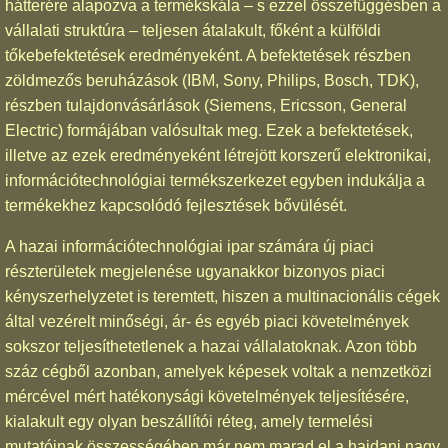
hátterére alapozva a termékskála – s ezzel összefüggésben a
vállalati struktúra – teljesen átalakult, főként a külföldi
tőkebefektetések eredményeként. A befektetések részben
zöldmezős beruházások (IBM, Sony, Philips, Bosch, TDK),
részben tulajdonvásárlások (Siemens, Ericsson, General
Electric) formájában valósultak meg. Ezek a befektetések,
illetve az ezek eredményeként létrejött korszerű elektronikai,
információtechnológiai termékszerkezet egyben indukálja a
termékekhez kapcsolódó fejlesztések bővülését.
A hazai információtechnológiai ipar számára új piaci
részterületek megjelenése ugyanakkor bizonyos piaci
kényszerhelyzetet is teremtett, hiszen a multinacionális cégek
által vezérelt minőségi, ár- és egyéb piaci követelmények
sokszor teljesíthetetlenek a hazai vállalatoknak. Azon több
száz cégből azonban, amelyek képesek voltak a nemzetközi
mércével mért hatékonysági követelmények teljesítésére,
kialakult egy olyan beszállítói réteg, amely termelési
mutatóinak összességében már nem marad el a hajdani nagy