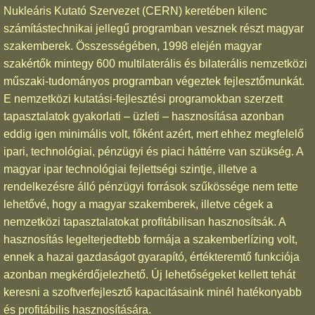
Nukleáris Kutató Szervezet (CERN) keretében kilenc
számítástechnikai jellegű programban vesznek részt magyar
szakemberek. Összességében, 1998 elején magyar
szakértők mintegy 600 multilaterális és bilaterális nemzetközi
műszaki-tudományos programban végeztek fejlesztőmunkát.
E nemzetközi kutatási-fejlesztési programokban szerzett
tapasztalatok gyakorlati – üzleti – hasznosítása azonban
eddig igen minimális volt, főként azért, mert ehhez megfelelő
ipari, technológiai, pénzügyi és piaci háttérre van szükség. A
magyar ipar technológiai fejlettségi szintje, illetve a
rendelkezésre álló pénzügyi források szűkössége nem tette
lehetővé, hogy a magyar szakemberek, illetve cégek a
nemzetközi tapasztalatokat profitábilisan hasznosítsák. A
hasznosítás legelterjedtebb formája a szakemberlízing volt,
ennek a hazai gazdaságot gyarapító, értékteremtő funkciója
azonban megkérdőjelezhető. Új lehetőségeket kellett tehát
keresni a szoftverfejlesztő kapacitásaink minél hatékonyabb
és profitábilis hasznosítására.