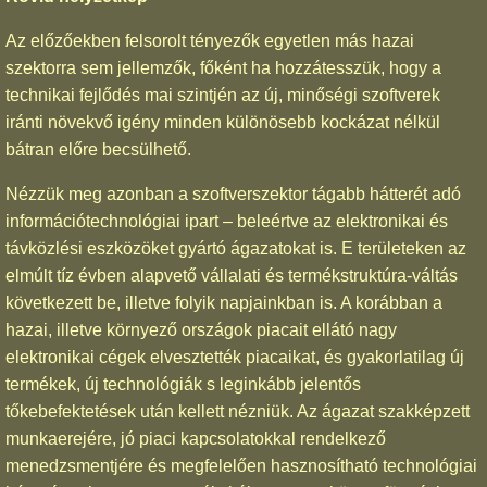
Az előzőekben felsorolt tényezők egyetlen más hazai
szektorra sem jellemzők, főként ha hozzátesszük, hogy a
technikai fejlődés mai szintjén az új, minőségi szoftverek
iránti növekvő igény minden különösebb kockázat nélkül
bátran előre becsülhető.
Nézzük meg azonban a szoftverszektor tágabb hátterét adó
információtechnológiai ipart – beleértve az elektronikai és
távközlési eszközöket gyártó ágazatokat is. E területeken az
elmúlt tíz évben alapvető vállalati és termékstruktúra-váltás
következett be, illetve folyik napjainkban is. A korábban a
hazai, illetve környező országok piacait ellátó nagy
elektronikai cégek elvesztették piacaikat, és gyakorlatilag új
termékek, új technológiák s leginkább jelentős
tőkebefektetések után kellett nézniük. Az ágazat szakképzett
munkaerejére, jó piaci kapcsolatokkal rendelkező
menedzsmentjére és megfelelően hasznosítható technológiai