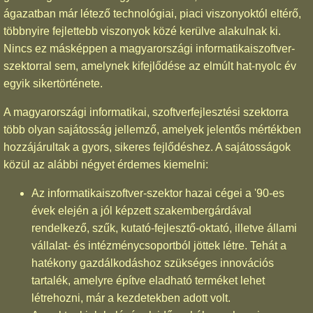
ágazatban már létező technológiai, piaci viszonyoktól eltérő,
többnyire fejlettebb viszonyok közé kerülve alakulnak ki.
Nincs ez másképpen a magyarországi informatikaiszoftver-
szektorral sem, amelynek kifejlődése az elmúlt hat-nyolc év
egyik sikertörténete.
A magyarországi informatikai, szoftverfejlesztési szektorra
több olyan sajátosság jellemző, amelyek jelentős mértékben
hozzájárultak a gyors, sikeres fejlődéshez. A sajátosságok
közül az alábbi négyet érdemes kiemelni:
Az informatikaiszoftver-szektor hazai cégei a '90-es
évek elején a jól képzett szakembergárdával
rendelkező, szűk, kutató-fejlesztő-oktató, illetve állami
vállalat- és intézménycsoportból jöttek létre. Tehát a
hatékony gazdálkodáshoz szükséges innovációs
tartalék, amelyre építve eladható terméket lehet
létrehozni, már a kezdetekben adott volt.