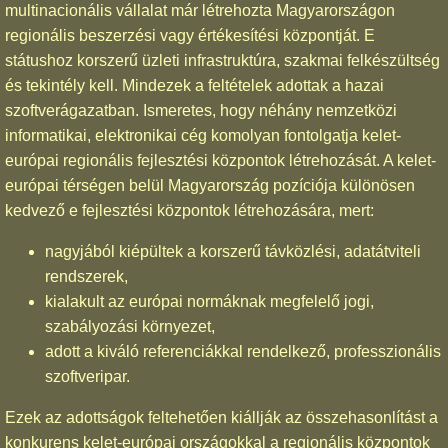
multinacionális vállalat már létrehozta Magyarországon
regionális beszerzési vagy értékesítési központját. E
státushoz korszerű üzleti infrastruktúra, szakmai felkészültség
és tekintély kell. Mindezek a feltételek adottak a hazai
szoftverágazatban. Ismeretes, hogy néhány nemzetközi
informatikai, elektronikai cég komolyan fontolgatja kelet-
európai regionális fejlesztési központok létrehozását. A kelet-
európai térségen belül Magyarország pozíciója különösen
kedvező e fejlesztési központok létrehozására, mert:
nagyjából kiépültek a korszerű távközlési, adatátviteli
rendszerek,
kialakult az európai normáknak megfelelő jogi,
szabályozási környezet,
adott a kiváló referenciákkal rendelkező, professzionális
szoftveripar.
Ezek az adottságok feltehetően kiállják az összehasonlítást a
konkurens kelet-európai országokkal a regionális központok