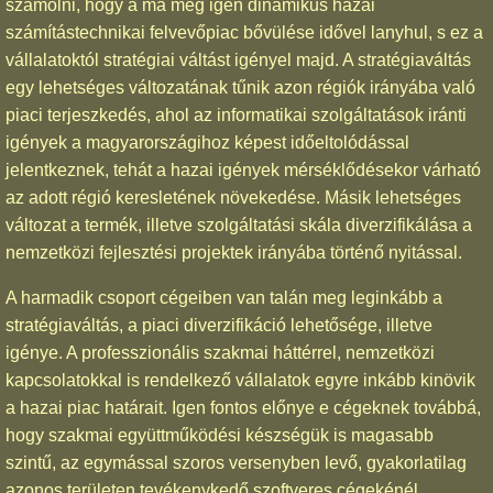
számolni, hogy a ma még igen dinamikus hazai
számítástechnikai felvevőpiac bővülése idővel lanyhul, s ez a
vállalatoktól stratégiai váltást igényel majd. A stratégiaváltás
egy lehetséges változatának tűnik azon régiók irányába való
piaci terjeszkedés, ahol az informatikai szolgáltatások iránti
igények a magyarországihoz képest időeltolódással
jelentkeznek, tehát a hazai igények mérséklődésekor várható
az adott régió keresletének növekedése. Másik lehetséges
változat a termék, illetve szolgáltatási skála diverzifikálása a
nemzetközi fejlesztési projektek irányába történő nyitással.
A harmadik csoport cégeiben van talán meg leginkább a
stratégiaváltás, a piaci diverzifikáció lehetősége, illetve
igénye. A professzionális szakmai háttérrel, nemzetközi
kapcsolatokkal is rendelkező vállalatok egyre inkább kinövik
a hazai piac határait. Igen fontos előnye e cégeknek továbbá,
hogy szakmai együttműködési készségük is magasabb
szintű, az egymással szoros versenyben levő, gyakorlatilag
azonos területen tevékenykedő szoftveres cégekénél.