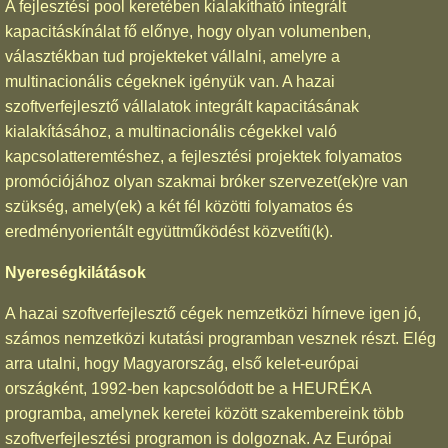
A fejlesztési pool keretében kialakítható integrált
kapacitáskínálat fő előnye, hogy olyan volumenben,
választékban tud projekteket vállalni, amelyre a
multinacionális cégeknek igényük van. A hazai
szoftverfejlesztő vállalatok integrált kapacitásának
kialakításához, a multinacionális cégekkel való
kapcsolatteremtéshez, a fejlesztési projektek folyamatos
promóciójához olyan szakmai bróker szervezet(ek)re van
szükség, amely(ek) a két fél közötti folyamatos és
eredményorientált együttműködést közvetíti(k).
Nyereségkilátások
A hazai szoftverfejlesztő cégek nemzetközi hírneve igen jó,
számos nemzetközi kutatási programban vesznek részt. Elég
arra utalni, hogy Magyarország, első kelet-európai
országként, 1992-ben kapcsolódott be a HEURÉKA
programba, amelynek keretei között szakembereink több
szoftverfejlesztési programon is dolgoznak. Az Európai