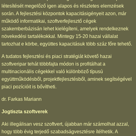
létesítését megelőző igen alapos és részletes elemzések
során. A fejlesztési központok kapacitásigényeit azon, már
működő informatikai, szoftverfejlesztő cégek
szakemberbázisán lehet kielégíteni, amelyek rendelkeznek
növekedési tartalékokkal. Mintegy 15-20 hazai vállalat
tartozhat e körbe, együttes kapacitásuk több száz főre tehető.
A tudatos fejlesztési és piaci stratégiát követő hazai
szoftveripar tehát többfajta módon is profitálhat a
multinacionális cégekkel való különböző típusú
együttműködésből, projektfejlesztésből, aminek segítségével
piaci pozícióit is bővítheti.
dr. Farkas Mariann
Jogtiszta szoftverek
Aki illegálisan vesz szoftvert, újabban már számolhat azzal,
hogy több évig terjedő szabadságvesztésre ítélhetik. A