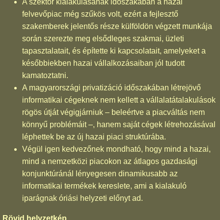
A szektor kialakulásának időszakában a hazai
felvevőpiac még szűkös volt, ezért a fejlesztő
szakemberek jelentős része külföldön végzett munkája
során szerezte meg elsődleges szakmai, üzleti
tapasztalatait, és építette ki kapcsolatait, amelyeket a
későbbiekben hazai vállalkozásaiban jól tudott
kamatoztatni.
A magyarországi privatizáció időszakában létrejövő
informatikai cégeknek nem kellett a vállalatátalakulások
rögös útját végigjárniuk – beleértve a piacváltás nem
könnyű problémáit –, hanem saját cégek létrehozásával
léphettek be az új hazai piaci struktúrába.
Végül igen kedvezőnek mondható, hogy mind a hazai,
mind a nemzetközi piacokon az átlagos gazdasági
konjunktúránál lényegesen dinamikusabb az
informatikai termékek kereslete, ami a kialakuló
iparágnak óriási helyzeti előnyt ad.
Rövid helyzetkép