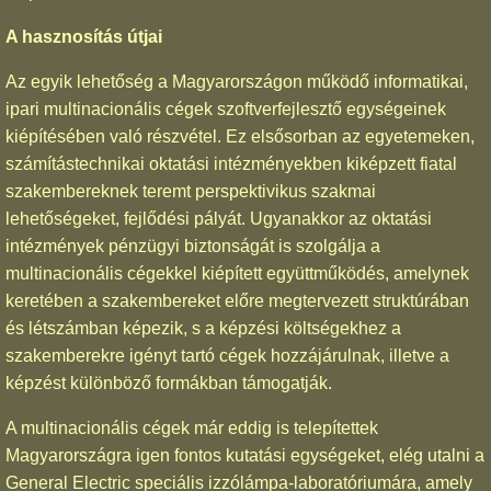
A hasznosítás útjai
Az egyik lehetőség a Magyarországon működő informatikai,
ipari multinacionális cégek szoftverfejlesztő egységeinek
kiépítésében való részvétel. Ez elsősorban az egyetemeken,
számítástechnikai oktatási intézményekben kiképzett fiatal
szakembereknek teremt perspektivikus szakmai
lehetőségeket, fejlődési pályát. Ugyanakkor az oktatási
intézmények pénzügyi biztonságát is szolgálja a
multinacionális cégekkel kiépített együttműködés, amelynek
keretében a szakembereket előre megtervezett struktúrában
és létszámban képezik, s a képzési költségekhez a
szakemberekre igényt tartó cégek hozzájárulnak, illetve a
képzést különböző formákban támogatják.
A multinacionális cégek már eddig is telepítettek
Magyarországra igen fontos kutatási egységeket, elég utalni a
General Electric speciális izzólámpa-laboratóriumára, amely