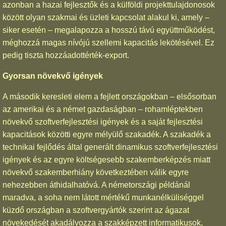
azonban a hazai fejlesztők és a külföldi projekttulajdonosok
között olyan szakmai és üzleti kapcsolat alakul ki, amely –
siker esetén – megalapozza a hosszú távú együttműködést,
méghozzá magas nívójú szellemi kapacitás lekötésével. Ez
pedig tiszta hozzáadottérték-export.
Gyorsan növekvő igények
A második keresleti elem a fejlett országokban – elsősorban
az amerikai és a német gazdaságban – rohamléptekben
növekvő szoftverfejlesztési igények és a saját fejlesztési
kapacitások közötti egyre mélyülő szakadék. A szakadék a
technikai fejlődés által generált dinamikus szoftverfejlesztési
igények és az egyre költségesebb szakemberképzés miatt
növekvő szakemberhiány következtében válik egyre
nehezebben áthidalhatóvá. A németországi példánál
maradva, a soha nem látott mértékű munkanélküliséggel
küzdő országban a szoftvergyártók szerint az ágazat
növekedését akadályozza a szakképzett informatikusok,