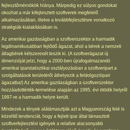
fejlesztőmérnökök hiánya. Márpedig ez súlyos gondokat
okozhat a már kifejlesztett szoftverek megfelelő
alkalmazásában, illetve a továbbfejlesztésre vonatkozó
stratégiák kialakításában is.
Az amerikai gazdaságban a szoftverszektor a harmadik
legdinamikusabban fejlődő ágazat, ahol a bérek a nemzeti
átlagbérek kétszeresét teszik ki. (A szoftverágazat új
dimenzióját jelzi, hogy a 2000-ben újrafogalmazandó
amerikai iparstatisztikai osztályozásban a szoftveripart a
szolgáltatások területéről áthelyezik a feldolgozóipari
ágazatba!) Az amerikai gazdaságban a szoftverszektor
hozzáadottérték-termelése alapján az 1995. évi ötödik helyről
1997-re a harmadik helyre került.
Mindezek a tények alátámasztják azt a Magyarország felé is
közelítő tendenciát, hogy a fejlett ipar által támasztott
szoftverfejlesztési igények a relatíve alacsonyabb