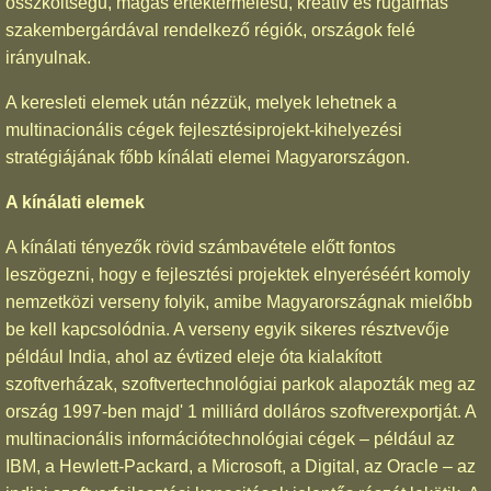
összköltségű, magas értéktermelésű, kreatív és rugalmas
szakembergárdával rendelkező régiók, országok felé
irányulnak.
A keresleti elemek után nézzük, melyek lehetnek a
multinacionális cégek fejlesztésiprojekt-kihelyezési
stratégiájának főbb kínálati elemei Magyarországon.
A kínálati elemek
A kínálati tényezők rövid számbavétele előtt fontos
leszögezni, hogy e fejlesztési projektek elnyeréséért komoly
nemzetközi verseny folyik, amibe Magyarországnak mielőbb
be kell kapcsolódnia. A verseny egyik sikeres résztvevője
például India, ahol az évtized eleje óta kialakított
szoftverházak, szoftvertechnológiai parkok alapozták meg az
ország 1997-ben majd' 1 milliárd dolláros szoftverexportját. A
multinacionális információtechnológiai cégek – például az
IBM, a Hewlett-Packard, a Microsoft, a Digital, az Oracle – az