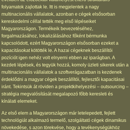
folyamatok zajlottak le. Itt is megjelentek a nagy
multinacionális vállalatok, azonban e cégek elsősorban
kereskedelmi céllal tették meg első lépéseiket
Magyarországon. Termékeik bevezetéséhez,
forgalmazásához, lokalizálásához főként bérmunka
kapcsolódott, ezért Magyarországon elsősorban ezeket a
kapacitásokat kötötték le. A hazai cégeknek beszállítói
pozíciót igen nehéz volt elnyerni ebben az iparágban. A
kezdeti lépések, és tegyük hozzá, komoly üzleti sikerek után a
multinacionális vállalatok a szoftverágazatban is kezdenek
érdeklődni a magyar cégek beszállítói, fejlesztői kapacitásai
iránt. Tekintsük át röviden a projektkihelyezési – outsourcing –
stratégia megvalósítását megalapozó főbb keresleti és
kínálati elemeket.
Az első elem a Magyarországon már letelepedett, fejlett
technológiát alkalmazó termelő, szolgáltató cégek dinamikus
növekedése, s azon törekvése, hogy a tevékenységükhöz