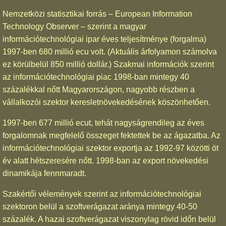
Nemzetközi statisztikai forrás – European Information
Technology Observer – szerint a magyar
információtechnológiai ipar éves teljesítménye (forgalma)
1997-ben 680 millió ecu volt. (Aktuális árfolyamon számolva
ez körülbelül 850 millió dollár.) Szakmai információk szerint
az információtechnológiai piac 1998-ban mintegy 40
százalékkal nőtt Magyarországon, nagyobb részben a
vállalkozói szektor keresletnövekedésének köszönhetően.
1997-ben 677 millió ecut, tehát nagyságrendileg az éves
forgalomnak megfelelő összeget fektettek be az ágazatba. Az
információtechnológiai szektor exportja az 1992-97 közötti öt
év alatt hétszeresére nőtt. 1998-ban az export növekedési
dinamikája fennmaradt.
Szakértői vélemények szerint az információtechnológiai
szektoron belül a szoftverágazat aránya mintegy 40-50
százalék. A hazai szoftverágazat viszonylag rövid időn belül