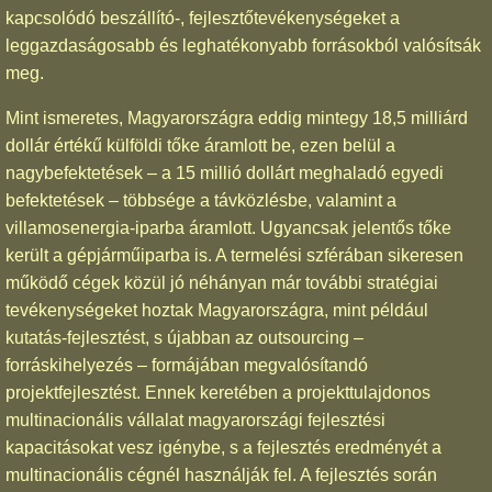
kapcsolódó beszállító-, fejlesztőtevékenységeket a
leggazdaságosabb és leghatékonyabb forrásokból valósítsák
meg.
Mint ismeretes, Magyarországra eddig mintegy 18,5 milliárd
dollár értékű külföldi tőke áramlott be, ezen belül a
nagybefektetések – a 15 millió dollárt meghaladó egyedi
befektetések – többsége a távközlésbe, valamint a
villamosenergia-iparba áramlott. Ugyancsak jelentős tőke
került a gépjárműiparba is. A termelési szférában sikeresen
működő cégek közül jó néhányan már további stratégiai
tevékenységeket hoztak Magyarországra, mint például
kutatás-fejlesztést, s újabban az outsourcing –
forráskihelyezés – formájában megvalósítandó
projektfejlesztést. Ennek keretében a projekttulajdonos
multinacionális vállalat magyarországi fejlesztési
kapacitásokat vesz igénybe, s a fejlesztés eredményét a
multinacionális cégnél használják fel. A fejlesztés során