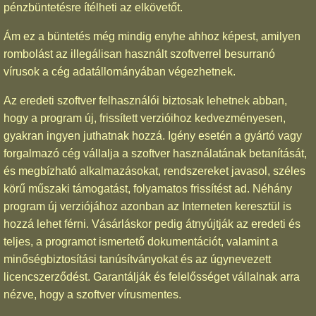
pénzbüntetésre ítélheti az elkövetőt.
Ám ez a büntetés még mindig enyhe ahhoz képest, amilyen
rombolást az illegálisan használt szoftverrel besurranó
vírusok a cég adatállományában végezhetnek.
Az eredeti szoftver felhasználói biztosak lehetnek abban,
hogy a program új, frissített verzióihoz kedvezményesen,
gyakran ingyen juthatnak hozzá. Igény esetén a gyártó vagy
forgalmazó cég vállalja a szoftver használatának betanítását,
és megbízható alkalmazásokat, rendszereket javasol, széles
körű műszaki támogatást, folyamatos frissítést ad. Néhány
program új verziójához azonban az Interneten keresztül is
hozzá lehet férni. Vásárláskor pedig átnyújtják az eredeti és
teljes, a programot ismertető dokumentációt, valamint a
minőségbiztosítási tanúsítványokat és az úgynevezett
licencszerződést. Garantálják és felelősséget vállalnak arra
nézve, hogy a szoftver vírusmentes.