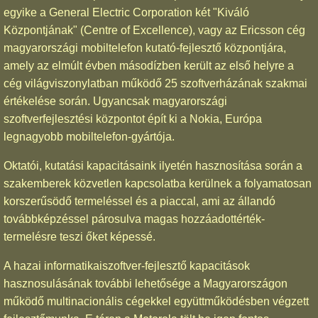
egyike a General Electric Corporation két "Kiváló
Központjának" (Centre of Excellence), vagy az Ericsson cég
magyarországi mobiltelefon kutató-fejlesztő központjára,
amely az elmúlt évben másodízben került az első helyre a
cég világviszonylatban működő 25 szoftverházának szakmai
értékelése során. Ugyancsak magyarországi
szoftverfejlesztési központot épít ki a Nokia, Európa
legnagyobb mobiltelefon-gyártója.
Oktatói, kutatási kapacitásaink ilyetén hasznosítása során a
szakemberek közvetlen kapcsolatba kerülnek a folyamatosan
korszerűsödő termeléssel és a piaccal, ami az állandó
továbbképzéssel párosulva magas hozzáadottérték-
termelésre teszi őket képessé.
A hazai informatikaiszoftver-fejlesztő kapacitások
hasznosulásának további lehetősége a Magyarországon
működő multinacionális cégekkel együttműködésben végzett