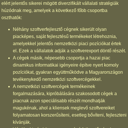
elért jelentős sikerei mögött diverzifikált vállalati stratégiák
húzódnak meg, amelyek a következő főbb csoportba
oszthatók:
Néhány szoftverfejlesztő cégnek sikerült olyan
piacképes, saját fejlesztésű termékeket létrehoznia,
amelyekkel jelentős nemzetközi piaci pozíciókat értek
el. Ezek a vállalatok adják a szoftverexport döntő részét.
A cégek másik, népesebb csoportja a hazai piac
dinamikus informatikai igényeire építve nyert komoly
pozíciókat, gyakran együttműködve a Magyarországon
tevékenykedő nemzetközi szoftvercégekkel.
A nemzetközi szoftvercégek termékeinek
forgalmazására, kipróbálására szakosodott cégek a
piacnak azon speciálisabb részét mondhatják
magukénak, ahol a kliensek meglevő szoftvereiket
folyamatosan korszerűsíteni, esetleg bővíteni, fejleszteni
kívánják.