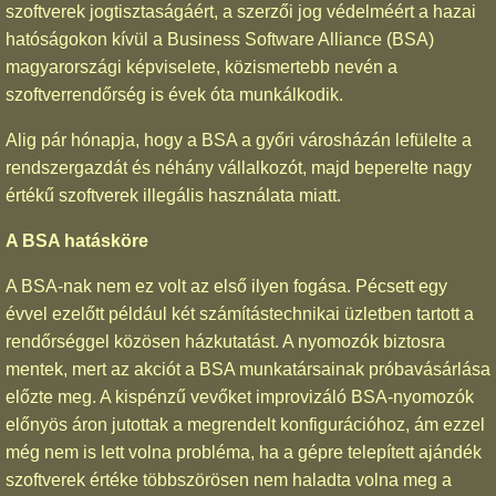
szoftverek jogtisztaságáért, a szerzői jog védelméért a hazai
hatóságokon kívül a Business Software Alliance (BSA)
magyarországi képviselete, közismertebb nevén a
szoftverrendőrség is évek óta munkálkodik.
Alig pár hónapja, hogy a BSA a győri városházán lefülelte a
rendszergazdát és néhány vállalkozót, majd beperelte nagy
értékű szoftverek illegális használata miatt.
A BSA hatásköre
A BSA-nak nem ez volt az első ilyen fogása. Pécsett egy
évvel ezelőtt például két számítástechnikai üzletben tartott a
rendőrséggel közösen házkutatást. A nyomozók biztosra
mentek, mert az akciót a BSA munkatársainak próbavásárlása
előzte meg. A kispénzű vevőket improvizáló BSA-nyomozók
előnyös áron jutottak a megrendelt konfigurációhoz, ám ezzel
még nem is lett volna probléma, ha a gépre telepített ajándék
szoftverek értéke többszörösen nem haladta volna meg a