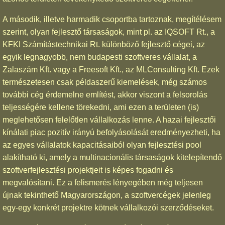
A második, illetve harmadik csoportba tartoznak, megítélésem
szerint, olyan fejlesztő társaságok, mint pl. az IQSOFT Rt., a
KFKI Számítástechnikai Rt. különböző fejlesztő cégei, az
egyik legnagyobb, nem budapesti szoftveres vállalat, a
Zalaszám Kft. vagy a Freesoft Kft., az MLConsulting Kft. Ezek
természetesen csak példaszerű kiemelések, még számos
további cég érdemelne említést, akkor viszont a felsorolás
teljességére kellene törekedni, ami ezen a területen (is)
meglehetősen felelőtlen vállalkozás lenne. A hazai fejlesztői
kínálati piac pozitív irányú befolyásolását eredményezheti, ha
az egyes vállalatok kapacitásaiból olyan fejlesztési pool
alakítható ki, amely a multinacionális társaságok kitelepítendő
szoftverfejlesztési projektjeit is képes fogadni és
megvalósítani. Ez a felismerés lényegében még teljesen
újnak tekinthető Magyarországon, a szoftvercégek jelenleg
egy-egy konkrét projektre kötnek vállalkozói szerződéseket.