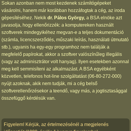
Sokan azonban nem most kezdenek számítógépeket
vásárolni, hanem már korábban hozzáfogtak a cég, az iroda
gépesítéséhez. Nekik
dr. Pálos György,
a BSA elnöke azt
javasolja, hogy ellenőrizzék: a komputereken használt
szoftverek mindegyikéhez megvan-e a teljes dokumentáció
(számla, licencszerződés, műszaki leírás, használati útmutató
stb.), ugyanis ha egy-egy programhoz nem találják a
megfelelő papírokat, akkor a szoftver valószínűleg illegális
(vagy az adminisztrátor volt hanyag). Ilyen esetekben azonnal
meg kell semmisíteni az alkalmazást. A BSA egyébként
közvetlen, telefonos hot-line szolgáltatást (06-80-272-000)
nyújt azoknak, akik nem tudják, mi a cég belső
szoftverellenőrzésekor a teendő, vagy más, a jogtisztasággal
összefüggő kérdésük van.
Figyelem! Kérjük, az értelmezésénél a megjelenés