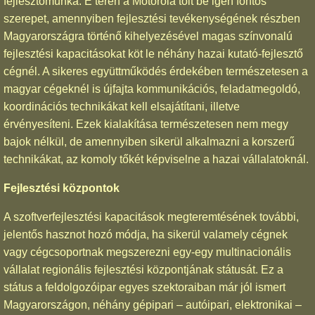
fejlesztőmunka. E téren a Motorola tölt be igen fontos
szerepet, amennyiben fejlesztési tevékenységének részben
Magyarországra történő kihelyezésével magas színvonalú
fejlesztési kapacitásokat köt le néhány hazai kutató-fejlesztő
cégnél. A sikeres együttműködés érdekében természetesen a
magyar cégeknél is újfajta kommunikációs, feladatmegoldó,
koordinációs technikákat kell elsajátítani, illetve
érvényesíteni. Ezek kialakítása természetesen nem megy
bajok nélkül, de amennyiben sikerül alkalmazni a korszerű
technikákat, az komoly tőkét képviselne a hazai vállalatoknál.
Fejlesztési központok
A szoftverfejlesztési kapacitások megteremtésének további,
jelentős hasznot hozó módja, ha sikerül valamely cégnek
vagy cégcsoportnak megszerezni egy-egy multinacionális
vállalat regionális fejlesztési központjának státusát. Ez a
státus a feldolgozóipar egyes szektoraiban már jól ismert
Magyarországon, néhány gépipari – autóipari, elektronikai –