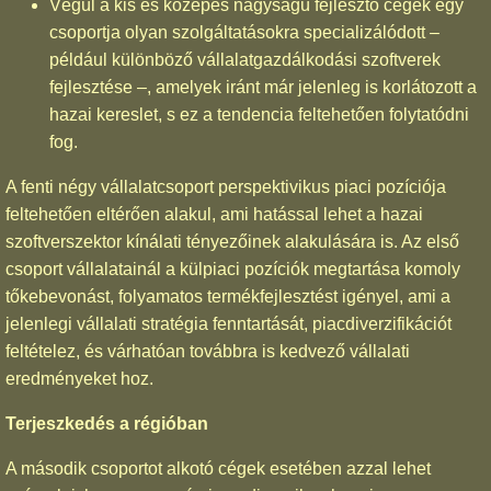
Végül a kis és közepes nagyságú fejlesztő cégek egy
csoportja olyan szolgáltatásokra specializálódott –
például különböző vállalatgazdálkodási szoftverek
fejlesztése –, amelyek iránt már jelenleg is korlátozott a
hazai kereslet, s ez a tendencia feltehetően folytatódni
fog.
A fenti négy vállalatcsoport perspektivikus piaci pozíciója
feltehetően eltérően alakul, ami hatással lehet a hazai
szoftverszektor kínálati tényezőinek alakulására is. Az első
csoport vállalatainál a külpiaci pozíciók megtartása komoly
tőkebevonást, folyamatos termékfejlesztést igényel, ami a
jelenlegi vállalati stratégia fenntartását, piacdiverzifikációt
feltételez, és várhatóan továbbra is kedvező vállalati
eredményeket hoz.
Terjeszkedés a régióban
A második csoportot alkotó cégek esetében azzal lehet