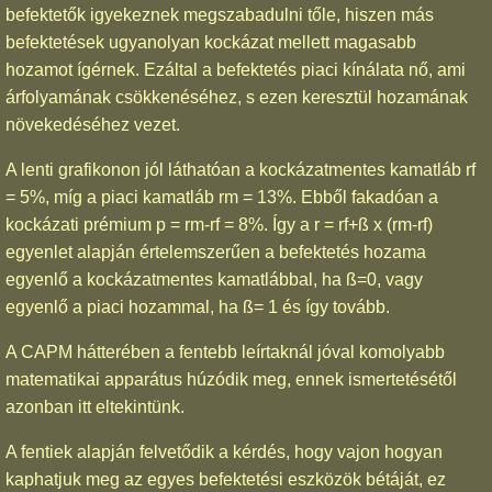
befektetők igyekeznek megszabadulni tőle, hiszen más
befektetések ugyanolyan kockázat mellett magasabb
hozamot ígérnek. Ezáltal a befektetés piaci kínálata nő, ami
árfolyamának csökkenéséhez, s ezen keresztül hozamának
növekedéséhez vezet.
A lenti grafikonon jól láthatóan a kockázatmentes kamatláb rf
= 5%, míg a piaci kamatláb rm = 13%. Ebből fakadóan a
kockázati prémium p = rm-rf = 8%. Így a r = rf+ß x (rm-rf)
egyenlet alapján értelemszerűen a befektetés hozama
egyenlő a kockázatmentes kamatlábbal, ha ß=0, vagy
egyenlő a piaci hozammal, ha ß= 1 és így tovább.
A CAPM hátterében a fentebb leírtaknál jóval komolyabb
matematikai apparátus húzódik meg, ennek ismertetésétől
azonban itt eltekintünk.
A fentiek alapján felvetődik a kérdés, hogy vajon hogyan
kaphatjuk meg az egyes befektetési eszközök bétáját, ez