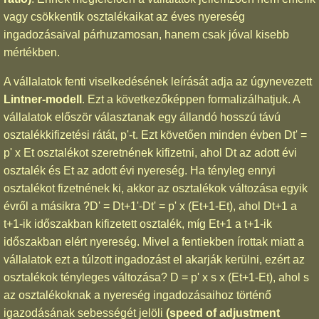
vagy csökkentik osztalékaikat az éves nyereség
ingadozásaival párhuzamosan, hanem csak jóval kisebb
mértékben.
A vállalatok fenti viselkedésének leírását adja az úgynevezett
Lintner-modell
. Ezt a következőképpen formalizálhatjuk. A
vállalatok először választanak egy állandó hosszú távú
osztalékkifizetési rátát, p'-t. Ezt követően minden évben Dt' =
p' x Et osztalékot szeretnének kifizetni, ahol Dt az adott évi
osztalék és Et az adott évi nyereség. Ha tényleg ennyi
osztalékot fizetnének ki, akkor az osztalékok változása egyik
évről a másikra ?D' = Dt+1'-Dt' = p' x (Et+1-Et), ahol Dt+1 a
t+1-ik időszakban kifizetett osztalék, míg Et+1 a t+1-ik
időszakban elért nyereség. Mivel a fentiekben írottak miatt a
vállalatok ezt a túlzott ingadozást el akarják kerülni, ezért az
osztalékok tényleges változása? D = p' x s x (Et+1-Et), ahol s
az osztalékoknak a nyereség ingadozásaihoz történő
igazodásának sebességét jelöli
(speed of adjustment