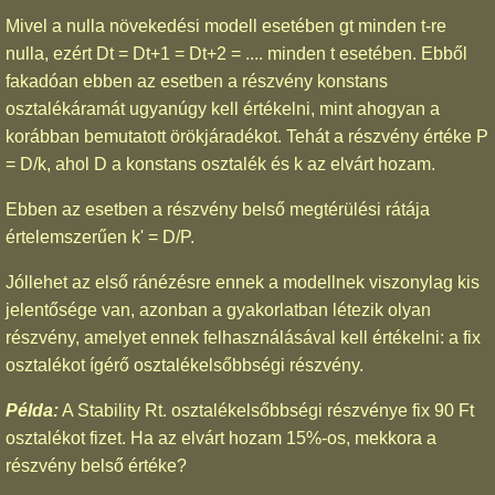
Mivel a nulla növekedési modell esetében gt minden t-re
nulla, ezért Dt = Dt+1 = Dt+2 = .... minden t esetében. Ebből
fakadóan ebben az esetben a részvény konstans
osztalékáramát ugyanúgy kell értékelni, mint ahogyan a
korábban bemutatott örökjáradékot. Tehát a részvény értéke P
= D/k, ahol D a konstans osztalék és k az elvárt hozam.
Ebben az esetben a részvény belső megtérülési rátája
értelemszerűen k' = D/P.
Jóllehet az első ránézésre ennek a modellnek viszonylag kis
jelentősége van, azonban a gyakorlatban létezik olyan
részvény, amelyet ennek felhasználásával kell értékelni: a fix
osztalékot ígérő osztalékelsőbbségi részvény.
Példa:
A Stability Rt. osztalékelsőbbségi részvénye fix 90 Ft
osztalékot fizet. Ha az elvárt hozam 15%-os, mekkora a
részvény belső értéke?