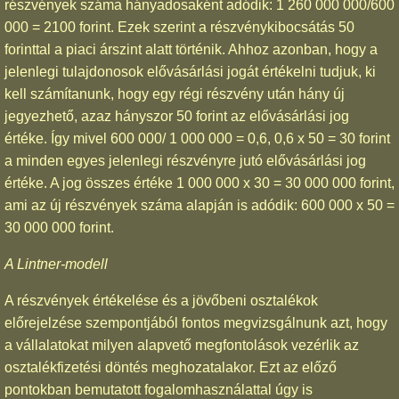
részvények száma hányadosaként adódik: 1 260 000 000/600
000 = 2100 forint. Ezek szerint a részvénykibocsátás 50
forinttal a piaci árszint alatt történik. Ahhoz azonban, hogy a
jelenlegi tulajdonosok elővásárlási jogát értékelni tudjuk, ki
kell számítanunk, hogy egy régi részvény után hány új
jegyezhető, azaz hányszor 50 forint az elővásárlási jog
értéke. Így mivel 600 000/ 1 000 000 = 0,6, 0,6 x 50 = 30 forint
a minden egyes jelenlegi részvényre jutó elővásárlási jog
értéke. A jog összes értéke 1 000 000 x 30 = 30 000 000 forint,
ami az új részvények száma alapján is adódik: 600 000 x 50 =
30 000 000 forint.
A Lintner-modell
A részvények értékelése és a jövőbeni osztalékok
előrejelzése szempontjából fontos megvizsgálnunk azt, hogy
a vállalatokat milyen alapvető megfontolások vezérlik az
osztalékfizetési döntés meghozatalakor. Ezt az előző
pontokban bemutatott fogalomhasználattal úgy is