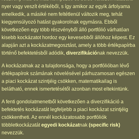
nyer vagy veszít értékéből, s így amikor az egyik árfolyama
emelkedik, a másiké nem feltétlenül változik meg, tehát
kiegyensúlyozó hatást gyakorolnak egymásra. Ebből
következően egy több részvényből álló portfólió várhatóan
kisebb kockázatot hordoz egy kevesebből állóhoz képest. Ez
alapján azt a kockázatmegosztást, amely a több értékpapírba
történő befektetésből adódik,
diverzifikáció
nak nevezzük.
A kockázatnak az a tulajdonsága, hogy a portfólióban lévő
értékpapírok számának növelésével párhuzamosan egészen
a piaci kockázat szintjéig csökken, matematikailag is
belátható, ennek ismertetésétől azonban most eltekintünk.
A fenti gondolatmenetből következően a diverzifikáció a
befektetés kockázatát legfeljebb a piaci kockázat szintjéig
csökkentheti. Az ennél kockázatosabb portfóliók
többletkockázatát
egyedi kockázat
nak
(specific risk)
nevezzük.