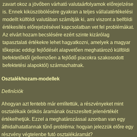
zavart okoz a jövőben várható valutaárfolyamok előrejelzése
is. Ennek kiküszöbölésére gyakran a teljes vállalatértékelési
modellt külföldi valutában számítják ki, ami viszont a belföldi
értékesítés előrejelzésével kapcsolatban vet fel problémákat.
Az elvárt hozam becslésére ezért szinte kizárólag
tapasztalati értékekre lehet hagyatkozni, amelyek a magyar
tőkepiac eddigi fejlődését alapvetően meghatározó külföldi
befektetőktől (jellemzően a fejlődő piacokra szakosodott
befektetési alapoktól) származhatnak.
Osztalékhozam-modellek
Definíciók
Ahogyan azt fentebb már említettük, a részvényeket mint
osztalékaik örökös áramának öszszesített jelenértékét
értékelhetjük. Ezzel a meghatározással azonban van egy
áthidalhatatlannak tűnő probléma: hogyan jelezzük előre egy
részvény végtelenbe futó osztalékáramát?