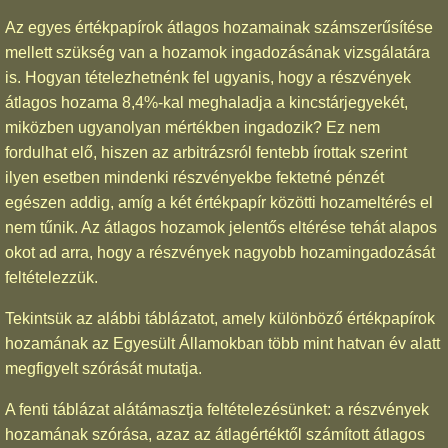
Az egyes értékpapírok átlagos hozamainak számszerűsítése
mellett szükség van a hozamok ingadozásának vizsgálatára
is. Hogyan tételezhetnénk fel ugyanis, hogy a részvények
átlagos hozama 8,4%-kal meghaladja a kincstárjegyekét,
miközben ugyanolyan mértékben ingadozik? Ez nem
fordulhat elő, hiszen az arbitrázsról fentebb írottak szerint
ilyen esetben mindenki részvényekbe fektetné pénzét
egészen addig, amíg a két értékpapír közötti hozameltérés el
nem tűnik. Az átlagos hozamok jelentős eltérése tehát alapos
okot ad arra, hogy a részvények nagyobb hozamingadozását
feltételezzük.
Tekintsük az alábbi táblázatot, amely különböző értékpapírok
hozamának az Egyesült Államokban több mint hatvan év alatt
megfigyelt szórását mutatja.
A fenti táblázat alátámasztja feltételezésünket: a részvények
hozamának szórása, azaz az átlagértéktől számított átlagos