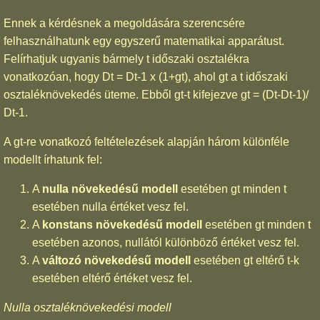
Ennek a kérdésnek a megoldására szerencsére
felhasználhatunk egy egyszerű matematikai apparátust.
Felírhatjuk ugyanis bármely t időszaki osztalékra
vonatkozóan, hogy Dt = Dt-1 x (1+gt), ahol gt a t időszaki
osztaléknövekedés üteme. Ebből gt-t kifejezve gt = (Dt-Dt-1)/
Dt-1.
A gt-re vonatkozó feltételezések alapján három különféle
modellt írhatunk fel:
A
nulla növekedésű modell
esetében gt minden t
esetében nulla értéket vesz fel.
A
konstans növekedésű modell
esetében gt minden t
esetében azonos, nullától különböző értéket vesz fel.
A
változó növekedésű modell
esetében gt eltérő t-k
esetében eltérő értéket vesz fel.
Nulla osztaléknövekedési modell