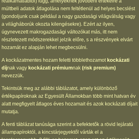
reálkamatlábtól) függ, amelyeknek jövőbeni értékeire a
múltbeli adatok átlagolása nem feltétlenül ad helyes becslést
(gondoljunk csak például a nagy gazdasági világválság vagy
a világháborúk okozta kilengésekre). Ezért az ilyen,
úgynevezett makrogazdasági változókat más, itt nem
részletezett módszerekkel jelzik előre, s a részvények elvárt
hozamát ez alapján lehet megbecsülni.
A kockázatmentes hozam feletti többlethozamot
kockázati
díj
nak vagy
kockázati prémium
nak
(risk premium)
nevezzük.
Tekintsük meg az alábbi táblázatot, amely különböző
értékpapíroknak az Egyesült Államokban több mint hatvan év
alatt megfigyelt átlagos éves hozamait és azok kockázati díjait
mutatja.
A fenti táblázat tanúsága szerint a befektetők a rövid lejáratú
állampapíroktól, a kincstárjegyektől várták el a