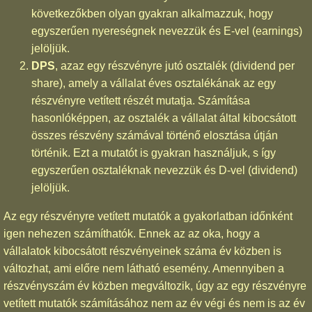
következőkben olyan gyakran alkalmazzuk, hogy
egyszerűen nyereségnek nevezzük és E-vel (earnings)
jelöljük.
DPS
, azaz egy részvényre jutó osztalék (dividend per
share), amely a vállalat éves osztalékának az egy
részvényre vetített részét mutatja. Számítása
hasonlóképpen, az osztalék a vállalat által kibocsátott
összes részvény számával történő elosztása útján
történik. Ezt a mutatót is gyakran használjuk, s így
egyszerűen osztaléknak nevezzük és D-vel (dividend)
jelöljük.
Az egy részvényre vetített mutatók a gyakorlatban időnként
igen nehezen számíthatók. Ennek az az oka, hogy a
vállalatok kibocsátott részvényeinek száma év közben is
változhat, ami előre nem látható esemény. Amennyiben a
részvényszám év közben megváltozik, úgy az egy részvényre
vetített mutatók számításához nem az év végi és nem is az év