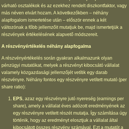
várható osztalékok és az ezekhez rendelt diszkontfaktor, vagy
más néven elvárt hozam. A következőkben – néhány
alapfogalom ismertetése után – először ennek a két
változónak a főbb jellemzőit mutatjuk be, majd ismertetjük a
részvények értékelésének alapvető módszereit.
A részvényértékelés néhány alapfogalma
A részvényértékelés során gyakran alkalmazunk olyan
pénzügyi mutatókat, melyek a részvényt kibocsátó vállalat
valamely közgazdasági jellemzőjét vetítik egy darab
részvényre. Néhány fontos egy részvényre vetített mutató (per
share ratio):
EPS
, azaz egy részvényre jutó nyereség (earnings per
share), amely a vállalat éves adózott eredményének az
egy részvényre vetített részét mutatja. Így számítása úgy
történik, hogy az eredményt elosztjuk a vállalat által
kibocsátott összes részvény számával. Ezt a mutatót a