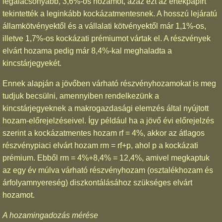
legalacsonyabb, 3,6%-os hozamot, azaz ezt az értékpapírt
tekintették a leginkább kockázatmentesnek. A hosszú lejáratú
államkötvényektől és a vállalati kötvényektől már 1,1%-os,
illetve 1,7%-os kockázati prémiumot vártak el. A részvények
elvárt hozama pedig már 8,4%-kal meghaladta a
kincstárjegyekét.
Ennek alapján a jövőben várható részvényhozamokat is meg
tudjuk becsülni, amennyiben rendelkezünk a
kincstárjegyeknek a makrogazdasági elemzés által nyújtott
hozam-előrejelzéseivel. Így például ha a jövő évi előrejelzés
szerint a kockázatmentes hozam rf = 4%, akkor az átlagos
részvénypiaci elvárt hozam rm = rf+p, ahol p a kockázati
prémium. Ebből rm = 4%+8,4% = 12,4%, amivel megkaptuk
az egy év múlva várható részvényhozam (osztalékhozam és
árfolyamnyereség) diszkontálásához szükséges elvárt
hozamot.
A hozamingadozás mérése