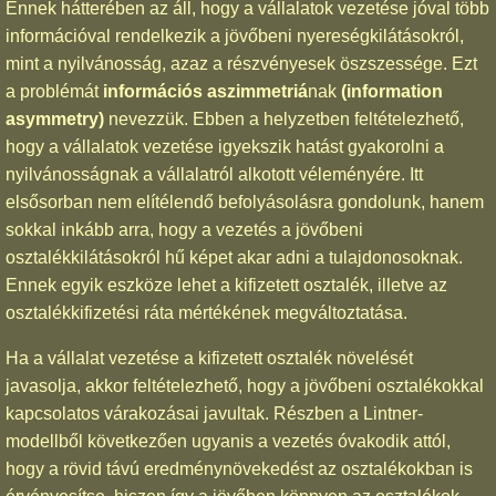
Ennek hátterében az áll, hogy a vállalatok vezetése jóval több
információval rendelkezik a jövőbeni nyereségkilátásokról,
mint a nyilvánosság, azaz a részvényesek öszszessége. Ezt
a problémát
információs aszimmetriá
nak
(information
asymmetry)
nevezzük. Ebben a helyzetben feltételezhető,
hogy a vállalatok vezetése igyekszik hatást gyakorolni a
nyilvánosságnak a vállalatról alkotott véleményére. Itt
elsősorban nem elítélendő befolyásolásra gondolunk, hanem
sokkal inkább arra, hogy a vezetés a jövőbeni
osztalékkilátásokról hű képet akar adni a tulajdonosoknak.
Ennek egyik eszköze lehet a kifizetett osztalék, illetve az
osztalékkifizetési ráta mértékének megváltoztatása.
Ha a vállalat vezetése a kifizetett osztalék növelését
javasolja, akkor feltételezhető, hogy a jövőbeni osztalékokkal
kapcsolatos várakozásai javultak. Részben a Lintner-
modellből következően ugyanis a vezetés óvakodik attól,
hogy a rövid távú eredménynövekedést az osztalékokban is