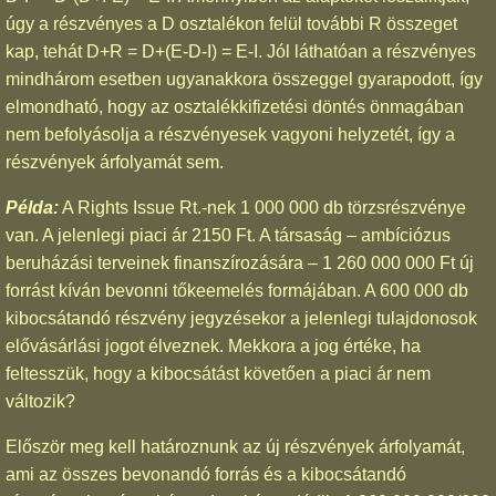
úgy a részvényes a D osztalékon felül további R összeget
kap, tehát D+R = D+(E-D-I) = E-I. Jól láthatóan a részvényes
mindhárom esetben ugyanakkora összeggel gyarapodott, így
elmondható, hogy az osztalékkifizetési döntés önmagában
nem befolyásolja a részvényesek vagyoni helyzetét, így a
részvények árfolyamát sem.
Példa:
A Rights Issue Rt.-nek 1 000 000 db törzsrészvénye
van. A jelenlegi piaci ár 2150 Ft. A társaság – ambíciózus
beruházási terveinek finanszírozására – 1 260 000 000 Ft új
forrást kíván bevonni tőkeemelés formájában. A 600 000 db
kibocsátandó részvény jegyzésekor a jelenlegi tulajdonosok
elővásárlási jogot élveznek. Mekkora a jog értéke, ha
feltesszük, hogy a kibocsátást követően a piaci ár nem
változik?
Először meg kell határoznunk az új részvények árfolyamát,
ami az összes bevonandó forrás és a kibocsátandó