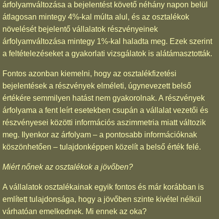
árfolyamváltozása a bejelentést követő néhány napon belül
átlagosan mintegy 4%-kal múlta alul, és az osztalékok
növelését bejelentő vállalatok részvényeinek
árfolyamváltozása mintegy 1%-kal haladta meg. Ezek szerint
a feltételezéseket a gyakorlati vizsgálatok is alátámasztották.
Fontos azonban kiemelni, hogy az osztalékfizetési
bejelentések a részvények elméleti, úgynevezett belső
értékére semmilyen hatást nem gyakorolnak. A részvények
árfolyama a fent leírt esetekben csupán a vállalat vezetői és
részvényesei közötti információs aszimmetria miatt változik
meg. Ilyenkor az árfolyam – a pontosabb információknak
köszönhetően – tulajdonképpen közelít a belső érték felé.
Miért nőnek az osztalékok a jövőben?
A vállalatok osztalékainak egyik fontos és már korábban is
említett tulajdonsága, hogy a jövőben szinte kivétel nélkül
várhatóan emelkednek. Mi ennek az oka?