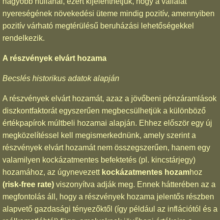
nagyobb nullánál, ezért kijelenthetjük, hogy a vállalat
nyereségének növekedési üteme mindig pozitív, amennyiben
pozitív várható megtérülésű beruházási lehetőségekkel
rendelkezik.
A részvények elvárt hozama
Becslés historikus adatok alapján
A részvények elvárt hozamát, azaz a jövőbeni pénzáramlások
diszkontfaktorát egyszerűen megbecsülhetjük a különböző
értékpapírok múltbeli hozamai alapján. Ehhez először egy új
megközelítéssel kell megismerkednünk, amely szerint a
részvények elvárt hozamát nem összegszerűen, hanem egy
valamilyen kockázatmentes befektetés (pl. kincstárjegy)
hozamához, az úgynevezett
kockázatmentes hozam
hoz
(risk-free rate)
viszonyítva adják meg. Ennek hátterében az a
megfontolás áll, hogy a részvények hozama jelentős részben
alapvető gazdasági tényezőktől (így például az inflációtól és a