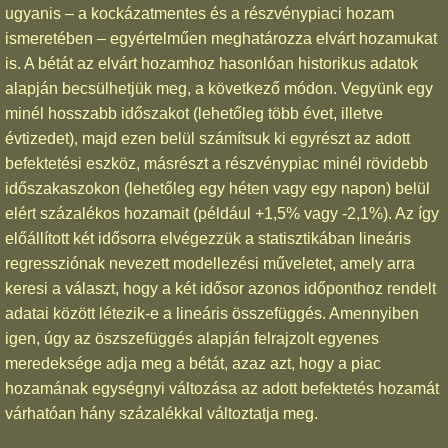
ugyanis – a kockázatmentes és a részvénypiaci hozam
ismeretében – egyértelműen meghatározza elvárt hozamukat
is. A bétát az elvárt hozamhoz hasonlóan historikus adatok
alapján becsülhetjük meg, a következő módon. Vegyünk egy
minél hosszabb időszakot (lehetőleg több évet, illetve
évtizedet), majd ezen belül számítsuk ki egyrészt az adott
befektetési eszköz, másrészt a részvénypiac minél rövidebb
időszakaszokon (lehetőleg egy héten vagy egy napon) belül
elért százalékos hozamait (például +1,5% vagy -2,1%). Az így
előállított két idősorra elvégezzük a statisztikában lineáris
regressziónak nevezett modellezési műveletet, amely arra
keresi a választ, hogy a két idősor azonos időponthoz rendelt
adatai között létezik-e a lineáris összefüggés. Amennyiben
igen, úgy az öszszefüggés alapján felrajzolt egyenes
meredeksége adja meg a bétát, azaz azt, hogy a piac
hozamának egységnyi változása az adott befektetés hozamát
várhatóan hány százalékkal változtatja meg.