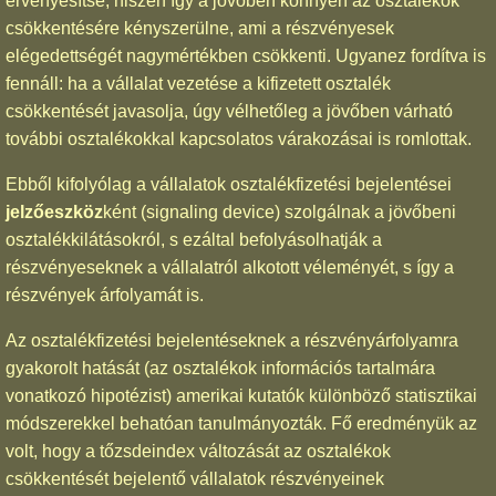
érvényesítse, hiszen így a jövőben könnyen az osztalékok
csökkentésére kényszerülne, ami a részvényesek
elégedettségét nagymértékben csökkenti. Ugyanez fordítva is
fennáll: ha a vállalat vezetése a kifizetett osztalék
csökkentését javasolja, úgy vélhetőleg a jövőben várható
további osztalékokkal kapcsolatos várakozásai is romlottak.
Ebből kifolyólag a vállalatok osztalékfizetési bejelentései
jelzőeszköz
ként (signaling device) szolgálnak a jövőbeni
osztalékkilátásokról, s ezáltal befolyásolhatják a
részvényeseknek a vállalatról alkotott véleményét, s így a
részvények árfolyamát is.
Az osztalékfizetési bejelentéseknek a részvényárfolyamra
gyakorolt hatását (az osztalékok információs tartalmára
vonatkozó hipotézist) amerikai kutatók különböző statisztikai
módszerekkel behatóan tanulmányozták. Fő eredményük az
volt, hogy a tőzsdeindex változását az osztalékok
csökkentését bejelentő vállalatok részvényeinek