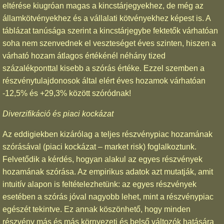
eltérése kiugróan magas a kincstárjegyekhez, de még az
államkötvényekhez és a vállalati kötvényekhez képest is. A
táblázat tanúsága szerint a kincstárjegybe fektetők várhatóan
soha nem szenvednek el veszteséget éves szinten, hiszen a
várható hozam átlagos értékénél néhány tized
százalékponttal kisebb a szórás értéke. Ezzel szemben a
részvénytulajdonosok által elért éves hozamok várhatóan
-12,5% és +29,3% között szóródnak!
Diverzifikáció és piaci kockázat
Az eddigiekben kizárólag a teljes részvénypiac hozamának
szórásával (piaci kockázat – market risk) foglalkoztunk.
Felvetődik a kérdés, hogyan alakul az egyes részvények
hozamának szórása. Az empirikus adatok azt mutatják, amit
intuitív alapon is feltételezhetünk: az egyes részvények
esetében a szórás jóval nagyobb lehet, mint a részvénypiac
egészét tekintve. Ez annak köszönhető, hogy minden
részvény más és más környezeti és belső változók hatására