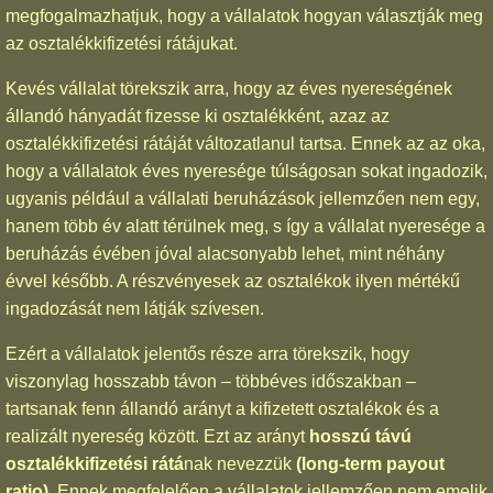
megfogalmazhatjuk, hogy a vállalatok hogyan választják meg
az osztalékkifizetési rátájukat.
Kevés vállalat törekszik arra, hogy az éves nyereségének
állandó hányadát fizesse ki osztalékként, azaz az
osztalékkifizetési rátáját változatlanul tartsa. Ennek az az oka,
hogy a vállalatok éves nyeresége túlságosan sokat ingadozik,
ugyanis például a vállalati beruházások jellemzően nem egy,
hanem több év alatt térülnek meg, s így a vállalat nyeresége a
beruházás évében jóval alacsonyabb lehet, mint néhány
évvel később. A részvényesek az osztalékok ilyen mértékű
ingadozását nem látják szívesen.
Ezért a vállalatok jelentős része arra törekszik, hogy
viszonylag hosszabb távon – többéves időszakban –
tartsanak fenn állandó arányt a kifizetett osztalékok és a
realizált nyereség között. Ezt az arányt
hosszú távú
osztalékkifizetési rátá
nak nevezzük
(long-term payout
ratio)
. Ennek megfelelően a vállalatok jellemzően nem emelik