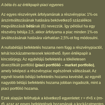
A béta és az értékpapír-piaci egyenes
Az egyes részvények árfolyamának a részvénypiac 1%-os
árszintváltozásának hatására bekövetkező százalékos
megváltozását
bétá
nak (ß) nevezzük. Így például ha egy
részvény bétája 2,5, akkor árfolyama a piac minden 1%-os
árváltozásának hatására várhatóan 2,5%-ot fog módosulni.
A nullabétájú befektetés hozama nem függ a részvénypiactól,
tehát kockázatmentesnek tekinthető. Ilyen értékpapír a
kincstárjegy. Az egybétájú befektetés a tökéletesen
diverzifikált portfólió
(piaci portfólió – market portfolio)
,
amely leképezi a részvénypiac egészének változásait. Az
egynél kisebb bétájú befektetés hozama kevésbé, az egynél
nagyobb bétájú befektetés hozama jobban ingadozik, mint a
piaci portfólió hozama.
Ezek alapján felírhatjuk a következő egyenletet: r = rf+ß x (rm-
rf), azaz az egyes befektetések hozamának a kockázatmentes