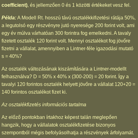
coefficient)
, és jellemzően 0 és 1 közötti értékeket vesz fel.
Példa:
A Modell Rt. hosszú távú osztalékkifizetési rátája 50%,
a legutolsó egy részvényre jutó nyeresége 200 forint volt, ami
egy év múlva várhatóan 300 forintra fog emelkedni. A tavaly
fizetett osztalék 120 forint volt. Mennyi osztalékot fog jövőre
fizetni a vállalat, amennyiben a Lintner-féle igazodási mutató
s = 40%?
Az osztalék változásának kiszámítására a Lintner-modellt
felhasználva? D = 50% x 40% x (300-200) = 20 forint. Így a
tavalyi 120 forintos osztalék helyett jövőre a vállalat 120+20 =
140 forintos osztalékot fizet ki.
Az osztalékfizetés információs tartalma
Az előző pontokban írtakhoz képest talán meglepően
hangzik, hogy a vállalatok osztalékfizetése bizonyos
szempontból mégis befolyásolhatja a részvények árfolyamát.