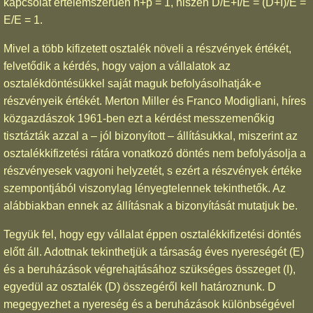
kapcsolat értelemszerűen n+p = 1, hiszen D/E+I/E = (D+I)/E =
E/E = 1.
Mivel a több kifizetett osztalék növeli a részvények értékét,
felvetődik a kérdés, hogy vajon a vállalatok az
osztalékdöntésükkel saját maguk befolyásolhatják-e
részvényeik értékét. Merton Miller és Franco Modigliani, híres
közgazdászok 1961-ben ezt a kérdést messzemenőkig
tisztázták azzal a – jól bizonyított – állításukkal, miszerint az
osztalékkifizetési rátára vonatkozó döntés nem befolyásolja a
részvényesek vagyoni helyzetét, s ezért a részvények értéke
szempontjából viszonylag lényegtelennek tekinthetők. Az
alábbiakban ennek az állításnak a bizonyítását mutatjuk be.
Tegyük fel, hogy egy vállalat éppen osztalékkifizetési döntés
előtt áll. Adottnak tekinthetjük a társaság éves nyereségét (E)
és a beruházások végrehajtásához szükséges összeget (I),
egyedül az osztalék (D) összegéről kell határoznunk. D
megegyezhet a nyereség és a beruházások különbségével