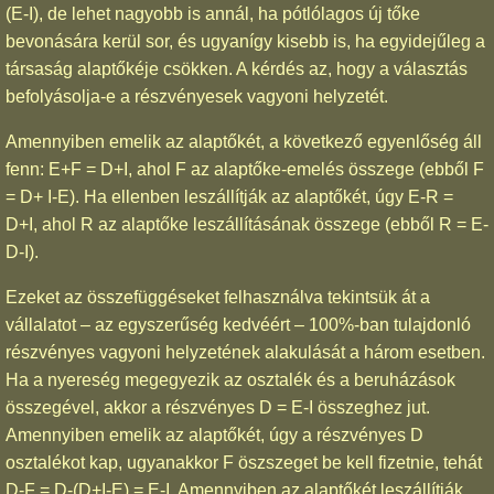
(E-I), de lehet nagyobb is annál, ha pótlólagos új tőke
bevonására kerül sor, és ugyanígy kisebb is, ha egyidejűleg a
társaság alaptőkéje csökken. A kérdés az, hogy a választás
befolyásolja-e a részvényesek vagyoni helyzetét.
Amennyiben emelik az alaptőkét, a következő egyenlőség áll
fenn: E+F = D+I, ahol F az alaptőke-emelés összege (ebből F
= D+ I-E). Ha ellenben leszállítják az alaptőkét, úgy E-R =
D+I, ahol R az alaptőke leszállításának összege (ebből R = E-
D-I).
Ezeket az összefüggéseket felhasználva tekintsük át a
vállalatot – az egyszerűség kedvéért – 100%-ban tulajdonló
részvényes vagyoni helyzetének alakulását a három esetben.
Ha a nyereség megegyezik az osztalék és a beruházások
összegével, akkor a részvényes D = E-I összeghez jut.
Amennyiben emelik az alaptőkét, úgy a részvényes D
osztalékot kap, ugyanakkor F öszszeget be kell fizetnie, tehát
D-F = D-(D+I-E) = E-I. Amennyiben az alaptőkét leszállítják,