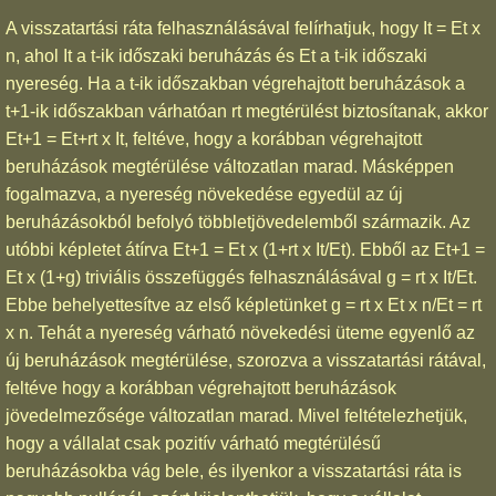
A visszatartási ráta felhasználásával felírhatjuk, hogy It = Et x
n, ahol It a t-ik időszaki beruházás és Et a t-ik időszaki
nyereség. Ha a t-ik időszakban végrehajtott beruházások a
t+1-ik időszakban várhatóan rt megtérülést biztosítanak, akkor
Et+1 = Et+rt x It, feltéve, hogy a korábban végrehajtott
beruházások megtérülése változatlan marad. Másképpen
fogalmazva, a nyereség növekedése egyedül az új
beruházásokból befolyó többletjövedelemből származik. Az
utóbbi képletet átírva Et+1 = Et x (1+rt x It/Et). Ebből az Et+1 =
Et x (1+g) triviális összefüggés felhasználásával g = rt x It/Et.
Ebbe behelyettesítve az első képletünket g = rt x Et x n/Et = rt
x n. Tehát a nyereség várható növekedési üteme egyenlő az
új beruházások megtérülése, szorozva a visszatartási rátával,
feltéve hogy a korábban végrehajtott beruházások
jövedelmezősége változatlan marad. Mivel feltételezhetjük,
hogy a vállalat csak pozitív várható megtérülésű
beruházásokba vág bele, és ilyenkor a visszatartási ráta is