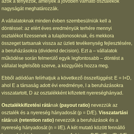
azok a tényezők, amelyek a jövőben várható osztalékok
nagyságát meghatározzák.
A vállalatoknak minden évben szembesülniük kell a
döntéssel: az elért éves eredményük terhére mennyi
osztalékot fizessenek a tulajdonosoknak, és mekkora
összeget tartsanak vissza az üzleti tevékenység fejlesztésére,
a beruházásokra (dividend decision). Ezt a – vállalatok
működése során felmerülő egyik legfontosabb – döntést a
vállalat legfelsőbb szerve, a közgyűlés hozza meg.
Ebből adódóan felírhatjuk a következő összefüggést: E = I+D,
ahol E a társaság adott évi eredménye, I a beruházásokra
visszatartott, D az osztalékként kifizetett nyereséghányad.
Osztalékkifizetési rátá
nak
(payout ratio)
nevezzük az
osztalék és a nyereség hányadosát (p = D/E).
Visszatartási
rátá
nak
(retention ratio)
nevezzük a beruházások és a
nyereség hányadosát (n = I/E). A két mutató között fennálló