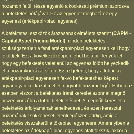
hozamon felüli része egyenlő a kockázati prémium szorozva
a befektetés bétájával. Ez az egyenlet meghatároz egy
egyenest (értékpapír-piaci egyenes).
A befektetési eszközök árazásának elmélete szerint
(CAPM –
Capital Asset Pricing Model)
minden befektetés
szükségszerűen a fenti értékpapír-piaci egyenesen kell hogy
feküdjék. Ezt a következőképpen lehet belátni. Tegyük fel,
hogy egy befektetés véletlenül az egyenes fölött helyezkedik
el a hozamkockázat síkon. Ez azt jelenti, hogy a többi, az
értékpapír-piaci egyenesen fekvő befektetéshez képest
ugyanolyan kockázat mellett nagyobb hozamot ígér. Ebben az
esetben viszont a befektetés iránti kereslet azonnal megnő,
hiszen vonzóbb a többi befektetésnél. A megnőtt kereslet a
befektetés árfolyamának emelkedését, és ezen keresztül
hozamának csökkenését jelenti egészen addig, amíg a
befektetés visszakerül a tőkepiaci egyenesre. Amennyiben a
befektetés az értékpapír-piaci egyenes alatt fekszik, akkor a