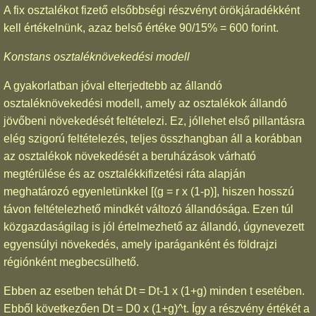
A fix osztalékot fizető elsőbbségi részvényt örökjáradékként
kell értékelnünk, azaz belső értéke 90/15% = 600 forint.
Konstans osztaléknövekedési modell
A gyakorlatban jóval elterjedtebb az állandó
osztaléknövekedési modell, amely az osztalékok állandó
jövőbeni növekedését feltételezi. Ez, jóllehet első pillantásra
elég szigorú feltételezés, teljes összhangban áll a korábban
az osztalékok növekedését a beruházások várható
megtérülése és az osztalékkifizetési ráta alapján
meghatározó egyenletünkkel [(g = r x (1-p)], hiszen hosszú
távon feltételezhető mindkét változó állandósága. Ezen túl
közgazdaságilag is jól értelmezhető az állandó, úgynevezett
egyensúlyi növekedés, amely iparáganként és földrajzi
régiónként megbecsülhető.
Ebben az esetben tehát Dt = Dt-1 x (1+g) minden t esetében.
Ebből következően Dt = D0 x (1+g)^t. Így a részvény értékét a