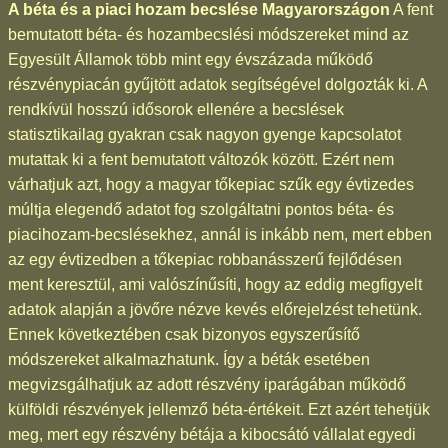
A béta és a piaci hozam becslése Magyarországon
A fent
bemutatott béta- és hozambecslési módszereket mind az
Egyesült Államok több mint egy évszázada működő
részvénypiacán gyűjtött adatok segítségével dolgozták ki. A
rendkívül hosszú idősorok ellenére a becslések
statisztikailag gyakran csak nagyon gyenge kapcsolatot
mutattak ki a fent bemutatott változók között. Ezért nem
várhatjuk azt, hogy a magyar tőkepiac szűk egy évtizedes
múltja elegendő adatot fog szolgáltatni pontos béta- és
piacihozam-becslésekhez, annál is inkább nem, mert ebben
az egy évtizedben a tőkepiac robbanásszerű fejlődésen
ment keresztül, ami valószínűsíti, hogy az eddig megfigyelt
adatok alapján a jövőre nézve kevés előrejelzést tehetünk.
Ennek következtében csak bizonyos egyszerűsítő
módszereket alkalmazhatunk. Így a béták esetében
megvizsgálhatjuk az adott részvény iparágában működő
külföldi részvények jellemző béta-értékeit. Ezt azért tehetjük
meg, mert egy részvény bétája a kibocsátó vállalat egyedi