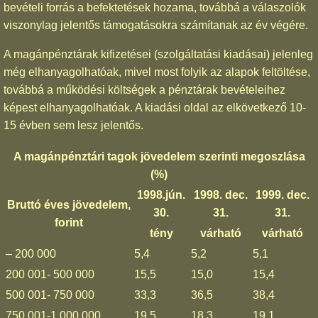
bevételi forrás a befektetések hozama, továbbá a válaszolók
viszonylag jelentős támogatásokra számítanak az év végére.
A magánpénztárak kifizetései (szolgáltatási kiadásai) jelenleg
még elhanyagolhatóak, mivel most folyik az alapok feltöltése,
továbbá a működési költségek a pénztárak bevételeihez
képest elhanyagolhatóak. A kiadási oldal az elkövetkező 10-
15 évben sem lesz jelentős.
A magánpénztári tagok jövedelem szerinti megoszlása
(%)
1998.jún.
1998. dec.
1999. dec.
Bruttó éves jövedelem,
30.
31.
31.
forint
tény
várható
várható
– 200 000
5,4
5,2
5,1
200 001- 500 000
15,5
15,0
15,4
500 001- 750 000
33,3
36,5
38,4
750 001-1 000 000
19,5
18,3
19,1