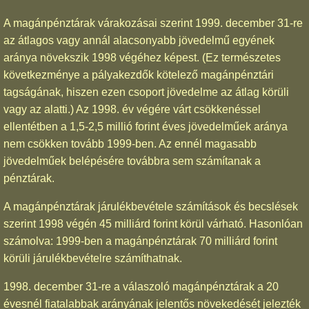
A magánpénztárak várakozásai szerint 1999. december 31-re
az átlagos vagy annál alacsonyabb jövedelmű egyének
aránya növekszik 1998 végéhez képest. (Ez természetes
következménye a pályakezdők kötelező magánpénztári
tagságának, hiszen ezen csoport jövedelme az átlag körüli
vagy az alatti.) Az 1998. év végére várt csökkenéssel
ellentétben a 1,5-2,5 millió forint éves jövedelműek aránya
nem csökken tovább 1999-ben. Az ennél magasabb
jövedelműek belépésére továbbra sem számítanak a
pénztárak.
A magánpénztárak járulékbevétele számítások és becslések
szerint 1998 végén 45 milliárd forint körül várható. Hasonlóan
számolva: 1999-ben a magánpénztárak 70 milliárd forint
körüli járulékbevételre számíthatnak.
1998. december 31-re a válaszoló magánpénztárak a 20
évesnél fiatalabbak arányának jelentős növekedését jelezték