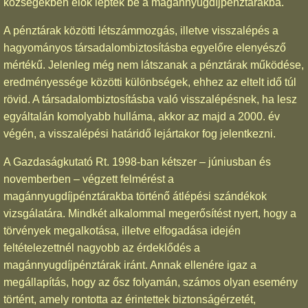
községekben élők léptek be a magánnyugdíjpénztárakba.
A pénztárak közötti létszámmozgás, illetve visszalépés a
hagyományos társadalombiztosításba egyelőre elenyésző
mértékű. Jelenleg még nem látszanak a pénztárak működése,
eredményessége közötti különbségek, ehhez az eltelt idő túl
rövid. A társadalombiztosításba való visszalépésnek, ha lesz
egyáltalán komolyabb hulláma, akkor az majd a 2000. év
végén, a visszalépési határidő lejártakor fog jelentkezni.
A Gazdaságkutató Rt. 1998-ban kétszer – júniusban és
novemberben – végzett felmérést a
magánnyugdíjpénztárakba történő átlépési szándékok
vizsgálatára. Mindkét alkalommal megerősítést nyert, hogy a
törvények megalkotása, illetve elfogadása idején
feltételezettnél nagyobb az érdeklődés a
magánnyugdíjpénztárak iránt. Annak ellenére igaz a
megállapítás, hogy az ősz folyamán, számos olyan esemény
történt, amely rontotta az érintettek biztonságérzetét,