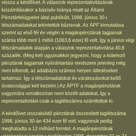
vissza a kérdőívet. A válaszok reprezentativitásának
kiszámításakor a bázisév hiánya miatt az Állami
Pénztárfelügyelet által publikált, 1998. június 30-i
létszámadatokat tekintettük bázisnak. Az ÁPF kimutatása
szerint az első fél év végén a magánpénztárak tagjainak
száma több mint 1 millió (1063,6 ezer) fő volt. Így a június végi
létszámadatok alapján a válaszok reprezentativitása 40,8
százalék. (Meg kell ugyanakkor jegyezni, hogy a kötelező
pénztárak tagjainak nyilvántartási rendszere jelenleg még
nem kiforrott, az adatbázis számos helyen átfedéseket
tartalmaz. Így a létszámadatokat és várakozásokat kellő
óvatossággal kell kezelni.) Az ÁPTF a magánpénztárak
vagyonára vonatkozóan nem közölt adatokat, így a
reprezentativitást csak a taglétszámra számítottuk ki.
A kérdőívet visszaküldő pénztárak összesített taglétszáma
1998. június 30-án 434 ezer fő volt, vagyonuk pedig
meghaladta a 12 milliárd forintot. A magánpénztárak