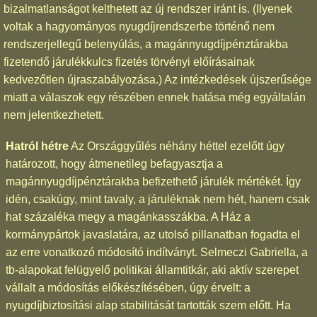
bizalmatlanságot kelthetett az új rendszer iránt is. (Ilyenek
voltak a hagyományos nyugdíjrendszerbe történő nem
rendszerjellegű belenyúlás, a magánnyugdíjpénztárakba
fizetendő járulékkulcs fizetés törvényi előírásainak
kedvezőtlen újraszabályozása.) Az intézkedések újszerűsége
miatt a válaszok egy részében ennek hatása még egyáltalán
nem jelentkezhetett.
Hatról hétre
Az Országgyűlés néhány héttel ezelőtt úgy
határozott, hogy átmenetileg befagyasztja a
magánnyugdíjpénztárakba befizethető járulék mértékét. Így
idén, csakúgy, mint tavaly, a járuléknak nem hét, hanem csak
hat százaléka megy a magánkasszákba. A Ház a
kormánypártok javaslatára, az utolsó pillanatban fogadta el
az erre vonatkozó módosító indítványt. Selmeczi Gabriella, a
tb-alapokat felügyelő politikai államtitkár, aki aktív szerepet
vállalt a módosítás előkészítésében, úgy érvelt: a
nyugdíjbiztosítási alap stabilitását tartották szem előtt. Ha