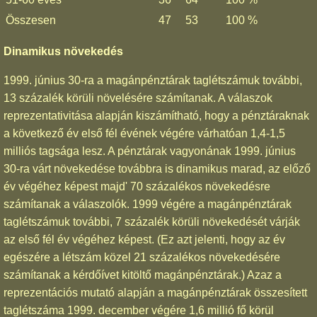
Összesen
47
53
100 %
Dinamikus növekedés
1999. június 30-ra a magánpénztárak taglétszámuk további,
13 százalék körüli növelésére számítanak. A válaszok
reprezentativitása alapján kiszámítható, hogy a pénztáraknak
a következő év első fél évének végére várhatóan 1,4-1,5
milliós tagsága lesz. A pénztárak vagyonának 1999. június
30-ra várt növekedése továbbra is dinamikus marad, az előző
év végéhez képest majd' 70 százalékos növekedésre
számítanak a válaszolók. 1999 végére a magánpénztárak
taglétszámuk további, 7 százalék körüli növekedését várják
az első fél év végéhez képest. (Ez azt jelenti, hogy az év
egészére a létszám közel 21 százalékos növekedésére
számítanak a kérdőívet kitöltő magánpénztárak.) Azaz a
reprezentációs mutató alapján a magánpénztárak összesített
taglétszáma 1999. december végére 1,6 millió fő körül