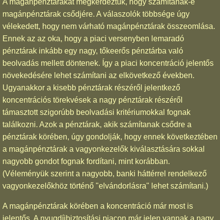
A magánpénztárakat megkérdeztük, hogy számítanak-e
magánpénztárak csődjére. A válaszolók többsége úgy
vélekedett, hogy nem várható magánpénztárak összeomlása.
Ennek az az oka, hogy a piaci versenyben lemaradó
pénztárak inkább egy nagy, tőkeerős pénztárba való
beolvadás mellett döntenek. Így a piaci koncentráció jelentős
növekedésére lehet számítani az elkövetkező években.
Ugyanakkor a kisebb pénztárak részéről jelentkező
koncentrációs törekvések a nagy pénztárak részéről
támasztott szigorúbb beolvadási kritériumokkal fognak
találkozni. Azok a pénztárak, akik számítanak csődre a
pénztárak körében, úgy gondolják, hogy ennek következtében
a magánpénztárak a vagyonkezelők kiválasztására sokkal
nagyobb gondot fognak fordítani, mint korábban.
(Véleményük szerint a nagyobb, banki háttérrel rendelkező
vagyonkezelőkhöz történő "elvándorlásra" lehet számítani.)
A magánpénztárak körében a koncentráció már most is
jelentős. A nyugdíjbiztosítási piacon már jelen vannak a nagy