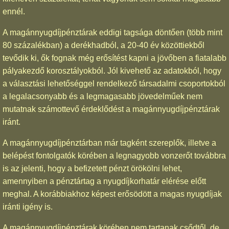
ennél.
A magánnyugdíjpénztárak eddigi tagsága döntően (több mint
80 százalékban) a derékhadból, a 20-40 év közöttiekből
tevődik ki, ők fognak még erősítést kapni a jövőben a fiatalabb
pályakezdő korosztályokból. Jól kivehető az adatokból, hogy
a választási lehetőséggel rendelkező társadalmi csoportokból
a legalacsonyabb és a legmagasabb jövedelműek nem
mutatnak számottevő érdeklődést a magánnyugdíjpénztárak
iránt.
A magánnyugdíjpénztárban már tagként szereplők, illetve a
belépést fontolgatók körében a legnagyobb vonzerőt továbbra
is az jelenti, hogy a befizetett pénzt örökölni lehet,
amennyiben a pénztártag a nyugdíjkorhatár elérése előtt
meghal. A korábbiakhoz képest erősödött a magas nyugdíjak
iránti igény is.
A magánnyugdíjpénztárak körében nem tartanak csődtől, de