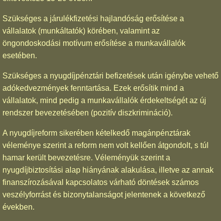
Szükséges a járulékfizetési hajlandóság erősítése a
vállalatok (munkáltatók) körében, valamint az
öngondoskodási motívum erősítése a munkavállalók
esetében.
Szükséges a nyugdíjpénztári befizetések után igénybe vehető
adókedvezmények fenntartása. Ezek erősítik mind a
vállalatok, mind pedig a munkavállalók érdekeltségét az új
rendszer bevezetésében (pozitív diszkrimináció).
A nyugdíjreform sikerében kételkedő magánpénztárak
véleménye szerint a reform nem volt kellően átgondolt, s túl
hamar került bevezetésre. Véleményük szerint a
nyugdíjbiztosítási alap hiányának alakulása, illetve az annak
finanszírozásával kapcsolatos várható döntések számos
veszélyforrást és bizonytalanságot jelentenek a következő
években.