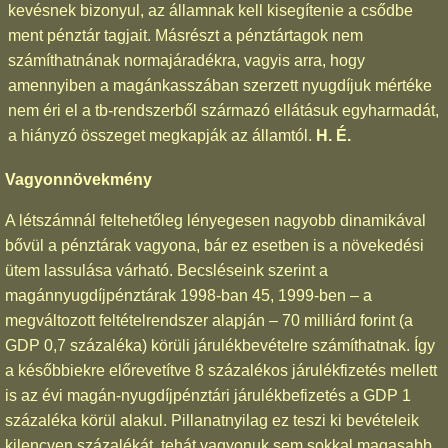
kevésnek bizonyul, az államnak kell kisegítenie a csődbe
ment pénztár tagjait. Másrészt a pénztártagok nem
számíthatnának normajáradékra, vagyis arra, hogy
amennyiben a magánkasszában szerzett nyugdíjuk mértéke
nem éri el a tb-rendszerből származó ellátásuk egyharmadát,
a hiányzó összeget megkapják az államtól.
H. É.
Vagyonnövekmény
A létszámnál feltehetőleg lényegesen nagyobb dinamikával
bővül a pénztárak vagyona, bár ez esetben is a növekedési
ütem lassulása várható. Becsléseink szerint a
magánnyugdíjpénztárak 1998-ban 45, 1999-ben – a
megváltozott feltételrendszer alapján – 70 milliárd forint (a
GDP 0,7 százaléka) körüli járulékbevételre számíthatnak. Így
a későbbiekre előrevetítve 8 százalékos járulékfizetés mellett
is az évi magán-nyugdíjpénztári járulékbefizetés a GDP 1
százaléka körül alakul. Pillanatnyilag ez teszi ki bevételeik
kilencven százalékát, tehát vagyonuk sem sokkal magasabb