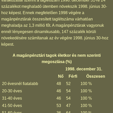
várakozásai szerint a taglétszám 1998. december 31-re 24
százalékot meghaladó ütemben növekszik 1998. június 30-
hoz képest. Ennek megfelelően 1998 végére a
magánpénztárak összesített taglétszáma várhatóan
meghaladja az 1,3 millió főt. A magánpénztárak vagyonuk
ennél lényegesen dinamikusabb, 147 százalék körüli
növekedésére számítanak az év végére 1998. június 30-hoz
képest.
A magánpénztári tagok életkor és nem szerinti
megoszlása (%)
1998. december 31.
Nő
Férfi
Összesen
20 évesnél fiatalabb
48
52
100 %
20-30 éves
46
54
100 %
31-40 éves
46
54
100 %
41-50 éves
53
47
100 %
51-60 éves
36
64
100 %