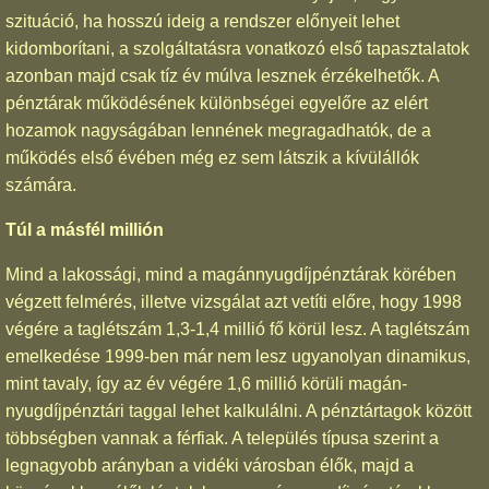
szituáció, ha hosszú ideig a rendszer előnyeit lehet
kidomborítani, a szolgáltatásra vonatkozó első tapasztalatok
azonban majd csak tíz év múlva lesznek érzékelhetők. A
pénztárak működésének különbségei egyelőre az elért
hozamok nagyságában lennének megragadhatók, de a
működés első évében még ez sem látszik a kívülállók
számára.
Túl a másfél millión
Mind a lakossági, mind a magánnyugdíjpénztárak körében
végzett felmérés, illetve vizsgálat azt vetíti előre, hogy 1998
végére a taglétszám 1,3-1,4 millió fő körül lesz. A taglétszám
emelkedése 1999-ben már nem lesz ugyanolyan dinamikus,
mint tavaly, így az év végére 1,6 millió körüli magán-
nyugdíjpénztári taggal lehet kalkulálni. A pénztártagok között
többségben vannak a férfiak. A település típusa szerint a
legnagyobb arányban a vidéki városban élők, majd a