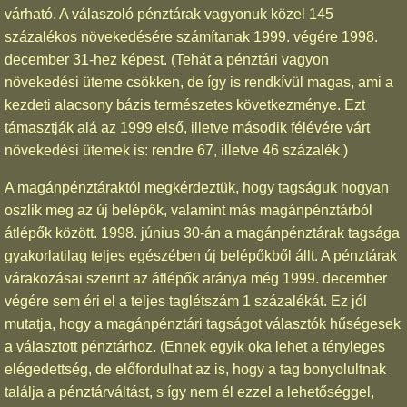
várható. A válaszoló pénztárak vagyonuk közel 145
százalékos növekedésére számítanak 1999. végére 1998.
december 31-hez képest. (Tehát a pénztári vagyon
növekedési üteme csökken, de így is rendkívül magas, ami a
kezdeti alacsony bázis természetes következménye. Ezt
támasztják alá az 1999 első, illetve második félévére várt
növekedési ütemek is: rendre 67, illetve 46 százalék.)
A magánpénztáraktól megkérdeztük, hogy tagságuk hogyan
oszlik meg az új belépők, valamint más magánpénztárból
átlépők között. 1998. június 30-án a magánpénztárak tagsága
gyakorlatilag teljes egészében új belépőkből állt. A pénztárak
várakozásai szerint az átlépők aránya még 1999. december
végére sem éri el a teljes taglétszám 1 százalékát. Ez jól
mutatja, hogy a magánpénztári tagságot választók hűségesek
a választott pénztárhoz. (Ennek egyik oka lehet a tényleges
elégedettség, de előfordulhat az is, hogy a tag bonyolultnak
találja a pénztárváltást, s így nem él ezzel a lehetőséggel,