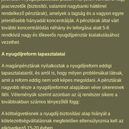
piacvezetők (biztosítói, valamint nagybanki háttérrel
rendelkező pénztárak), amelyek a tagság és a vagyon egyre
jelentősebb hányadát koncentrálják. A pénztárak által várt
további koncentrálódás néhány év leforgása alatt 5-6
rendkívül nagy és tőkeerős nyugdíjpénztár kialakulásához
vezethet.
A nyugdíjreform tapasztalatai
A magánpénztárak nyilatkoztak a nyugdíjreform eddigi
tapasztalatairól, és arról is, hogy milyen problémákat látnak,
amit a reform eddig nem volt képes megoldani. A pénztárak
nagyobb része a nyugdíjreformot alapjában véve sikeresnek
ítéli. Véleményük szerint azonban az új rendszer sikere a
továbbiakban számos tényezőtől függ:
A költségvetésnek a nyugdíj-biztosítási alap hiányát a
kötelezettségvállalásnak megfelelően ellensúlyoznia kell az
elkövetkező 15-20 évben.