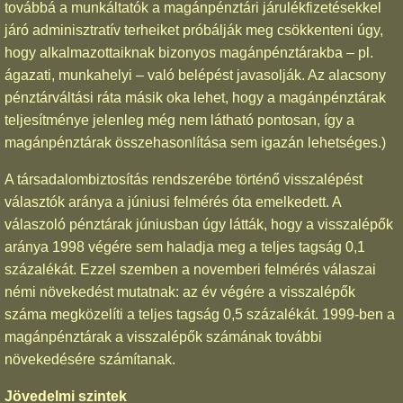
továbbá a munkáltatók a magánpénztári járulékfizetésekkel
járó adminisztratív terheiket próbálják meg csökkenteni úgy,
hogy alkalmazottaiknak bizonyos magánpénztárakba – pl.
ágazati, munkahelyi – való belépést javasolják. Az alacsony
pénztárváltási ráta másik oka lehet, hogy a magánpénztárak
teljesítménye jelenleg még nem látható pontosan, így a
magánpénztárak összehasonlítása sem igazán lehetséges.)
A társadalombiztosítás rendszerébe történő visszalépést
választók aránya a júniusi felmérés óta emelkedett. A
válaszoló pénztárak júniusban úgy látták, hogy a visszalépők
aránya 1998 végére sem haladja meg a teljes tagság 0,1
százalékát. Ezzel szemben a novemberi felmérés válaszai
némi növekedést mutatnak: az év végére a visszalépők
száma megközelíti a teljes tagság 0,5 százalékát. 1999-ben a
magánpénztárak a visszalépők számának további
növekedésére számítanak.
Jövedelmi szintek