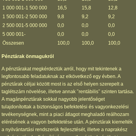
1 000 001-1 500 000
16,5
15,8
12,8
1 500 001-2 500 000
9,8
9,2
9,2
2 500 001-5 000 000
0,0
0,0
0,0
5 000 001-
0,0
0,0
0,0
Összesen
100,0
100,0
100,0
Pénztárak önmagukról
A pénztárakat megkérdeztük arról, hogy mit tekintenek a
legfontosabb feladatuknak az elkövetkező egy évben. A
pénztárak céljai között most is az első helyen szerepelt a
taglétszám növelése, illetve annak "rentábilis" szinten tartása.
A magánpénztárak sokkal nagyobb jelentőséget
tulajdonítottak a biztonságos befektetési és vagyonkezelési
tevékenységnek, mint a piaci átlagot meghaladó reálhozam
elérésének a vagyon befektetése után. A pénztárak kiemelték
a nyilvántartási rendszerük fejlesztését, illetve a naprakész