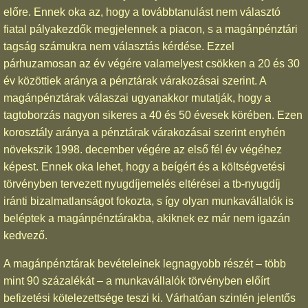
előre. Ennek oka az, hogy a továbbtanulást nem választó
fiatal pályakezdők megjelennek a piacon, s a magánpénztári
tagság számukra nem választás kérdése. Ezzel
párhuzamosan az év végére valamelyest csökken a 20 és 30
év közöttiek aránya a pénztárak várakozásai szerint. A
magánpénztárak válaszai ugyanakkor mutatják, hogy a
tagtoborzás nagyon sikeres a 40 és 50 évesek körében. Ezen
korosztály aránya a pénztárak várakozásai szerint enyhén
növekszik 1998. december végére az első fél év végéhez
képest. Ennek oka lehet, hogy a beígért és a költségvetési
törvényben tervezett nyugdíjemelés eltérései a tb-nyugdíj
iránti bizalmatlanságot fokozta, s így olyan munkavállalók is
beléptek a magánpénztárakba, akiknek ez már nem igazán
kedvező.
A magánpénztárak bevételeinek legnagyobb részét – több
mint 90 százalékát – a munkavállalók törvényben előírt
befizetési kötelezettsége teszi ki. Várhatóan szintén jelentős