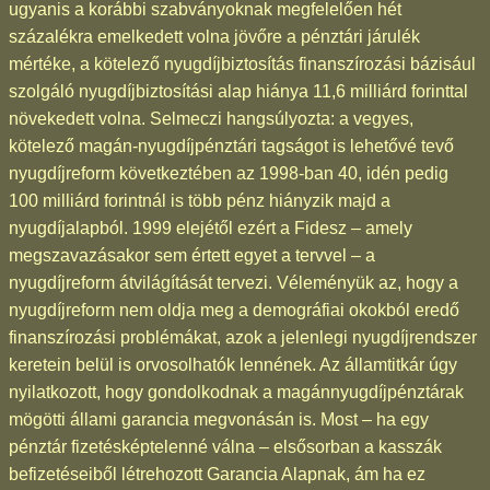
ugyanis a korábbi szabványoknak megfelelően hét
százalékra emelkedett volna jövőre a pénztári járulék
mértéke, a kötelező nyugdíjbiztosítás finanszírozási bázisául
szolgáló nyugdíjbiztosítási alap hiánya 11,6 milliárd forinttal
növekedett volna. Selmeczi hangsúlyozta: a vegyes,
kötelező magán-nyugdíjpénztári tagságot is lehetővé tevő
nyugdíjreform következtében az 1998-ban 40, idén pedig
100 milliárd forintnál is több pénz hiányzik majd a
nyugdíjalapból. 1999 elejétől ezért a Fidesz – amely
megszavazásakor sem értett egyet a tervvel – a
nyugdíjreform átvilágítását tervezi. Véleményük az, hogy a
nyugdíjreform nem oldja meg a demográfiai okokból eredő
finanszírozási problémákat, azok a jelenlegi nyugdíjrendszer
keretein belül is orvosolhatók lennének. Az államtitkár úgy
nyilatkozott, hogy gondolkodnak a magánnyugdíjpénztárak
mögötti állami garancia megvonásán is. Most – ha egy
pénztár fizetésképtelenné válna – elsősorban a kasszák
befizetéseiből létrehozott Garancia Alapnak, ám ha ez