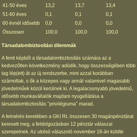
41-50 éves
13,2
13,7
13,4
51-60 éves
0,1
0,1
0,1
60 évnél idősebb
0,0
0,0
0,0
Összesen
100,0
100,0
100,0
Társadalombiztosítási dilemmák
A fenti képből a társadalombiztosítás számára az a
kedvezőtlen következmény adódik, hogy összességében több
tag lép(ett) át az új rendszerbe, mint azzal korábban
számoltak, s ők a közepes vagy annál valamivel magasabb
jövedelműek közül kerülnek ki. A legalacsonyabb jövedelmű,
idősebb munkavállalók majdani nyugellátása a
társadalombiztosítás "privilégiuma" marad.
A felmérés keretében a GKI Rt. összesen 30 magánpénztárat
keresett meg, a feldolgozásban 12 pénztár válaszai
szerepelnek. Az utolsó válaszoló november 16-án küldte