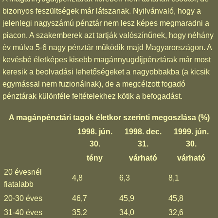
bizonyos feszültségek már látszanak. Nyilvánvaló, hogy a
jelenlegi nagyszámú pénztár nem lesz képes megmaradni a
piacon. A szakemberek azt tartják valószínűnek, hogy néhány
év múlva 5-6 nagy pénztár működik majd Magyarországon. A
kevésbé életképes kisebb magánnyugdíjpénztárak már most
keresik a beolvadási lehetőségeket a nagyobbakba (a kicsik
egymással nem fuzionálnak), de a megcélzott fogadó
pénztárak különféle feltételekhez kötik a befogadást.
A magánpénztári tagok életkor szerinti megoszlása (%)
1998. jún.
1998. dec.
1999. jún.
30.
31.
30.
tény
várható
várható
20 évesnél
4,8
6,3
8,1
fiatalabb
20-30 éves
46,7
45,9
45,8
31-40 éves
35,2
34,0
32,6