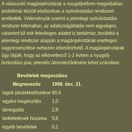
A válaszoló magánpénztárak a nyugdíjreform megoldatlan
problémái között elsősorban a nyilvántartási rendszert
említették. Véleményük szerint a jelenlegi nyilvántartási
rendszer kiforratlan, az adatszolgáltatás nem egységes,
valamint túl sok felesleges adatot is tartalmaz, továbbá a
jelenlegi rendszer alapján a magánpénztárak esetleges
vagyonvesztése nehezen ellenőrizhető. A magánpénztárak
úgy látják, hogy az elkövetkező 1-2 évben a nyugdíj-
biztosítási piac jelentős átrendeződésére lehet számítani.
Bevételek megoszlása
Megnevezés
1998. dec. 31.
tagok járulékbefizetése
90,4
egyéni kiegészítés
1,0
támogatás
2,9
befektetések hozama
5,6
egyéb bevételek
0,1