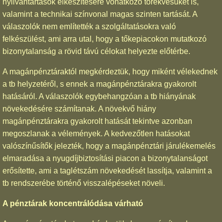
nyilvántartások elkészítésére vonatkozó törekvésüket is,
valamint a technikai színvonal magas szinten tartását. A
válaszolók nem említették a szolgáltatásokra való
felkészülést, ami arra utal, hogy a tőkepiacokon mutatkozó
bizonytalanság a rövid távú célokat helyezte előtérbe.
A magánpénztáraktól megkérdeztük, hogy miként vélekednek
a tb helyzetéről, s ennek a magánpénztárakra gyakorolt
hatásáról. A válaszolók egybehangzóan a tb hiányának
növekedésére számítanak. A növekvő hiány
magánpénztárakra gyakorolt hatását tekintve azonban
megoszlanak a vélemények. A kedvezőtlen hatásokat
valószínűsítők jelezték, hogy a magánpénztári járulékemelés
elmaradása a nyugdíjbiztosítási piacon a bizonytalanságot
erősítette, ami a taglétszám növekedését lassítja, valamint a
tb rendszerébe történő visszalépéseket növeli.
A pénztárak koncentrálódása várható