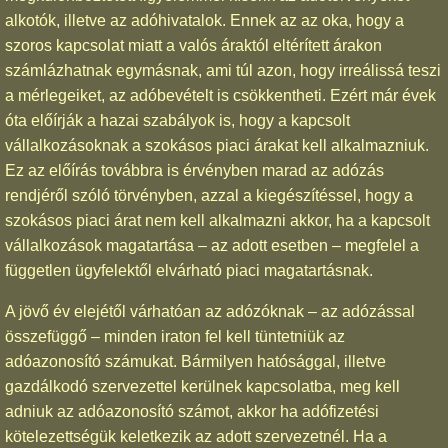
alkotók, illetve az adóhivatalok. Ennek az az oka, hogy a
szoros kapcsolat miatt a valós áraktól eltérített árakon
számlázhatnak egymásnak, ami túl azon, hogy irreálissá teszi
a mérlegeiket, az adóbevételt is csökkentheti. Ezért már évek
óta előírják a hazai szabályok is, hogy a kapcsolt
vállalkozásoknak a szokásos piaci árakat kell alkalmazniuk.
Ez az előírás továbbra is érvényben marad az adózás
rendjéről szóló törvényben, azzal a kiegészítéssel, hogy a
szokásos piaci árat nem kell alkalmazni akkor, ha a kapcsolt
vállalkozások magatartása – az adott esetben – megfelel a
független ügyfelektől elvárható piaci magatartásnak.
A jövő év elejétől várhatóan az adózóknak – az adózással
összefüggő – minden iraton fel kell tüntetniük az
adóazonosító számukat. Bármilyen hatósággal, illetve
gazdálkodó szervezettel kerülnek kapcsolatba, meg kell
adniuk az adóazonosító számot, akkor ha adófizetési
kötelezettségük keletkezik az adott szervezetnél. Ha a