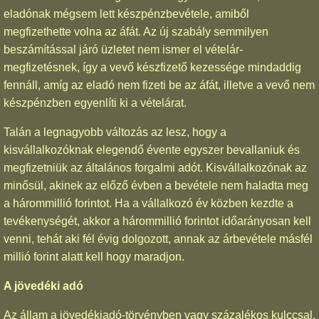
eladónak mégsem lett készpénzbevétele, amiből
megfizethette volna az áfát. Az új szabály semmilyen
beszámítással járó üzletet nem ismer el vételár-
megfizetésnek, így a vevő készfizető kezessége mindaddig
fennáll, amíg az eladó nem fizeti be az áfát, illetve a vevő nem
készpénzben egyenlíti ki a vételárat.
Talán a legnagyobb változás az lesz, hogy a
kisvállalkozóknak elegendő évente egyszer bevallaniuk és
megfizetniük az általános forgalmi adót. Kisvállalkozónak az
minősül, akinek az előző évben a bevétele nem haladta meg
a hárommillió forintot. Ha a vállalkozó év közben kezdte a
tevékenységét, akkor a hárommillió forintot időarányosan kell
venni, tehát aki fél évig dolgozott, annak az árbevétele másfél
millió forint alatt kell hogy maradjon.
A jövedéki adó
Az állam a jövedékiadó-törvényben vagy százalékos kulccsal,