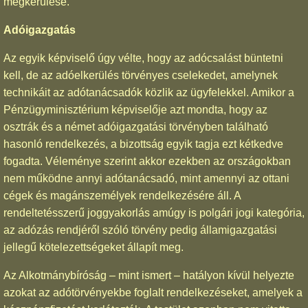
megkerülése.
Adóigazgatás
Az egyik képviselő úgy vélte, hogy az adócsalást büntetni
kell, de az adóelkerülés törvényes cselekedet, amelynek
technikáit az adótanácsadók közlik az ügyfelekkel. Amikor a
Pénzügyminisztérium képviselője azt mondta, hogy az
osztrák és a német adóigazgatási törvényben található
hasonló rendelkezés, a bizottság egyik tagja ezt kétkedve
fogadta. Véleménye szerint akkor ezekben az országokban
nem működne annyi adótanácsadó, mint amennyi az ottani
cégek és magánszemélyek rendelkezésére áll. A
rendeltetésszerű joggyakorlás amúgy is polgári jogi kategória,
az adózás rendjéről szóló törvény pedig államigazgatási
jellegű kötelezettségeket állapít meg.
Az Alkotmánybíróság – mint ismert – hatályon kívül helyezte
azokat az adótörvényekbe foglalt rendelkezéseket, amelyek a