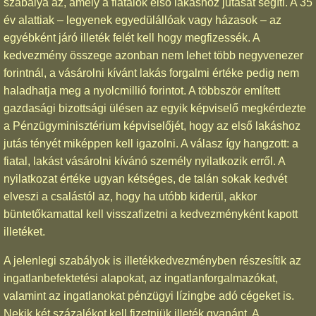
szabálya az, amely a fiatalok első lakáshoz jutását segíti. A 35
év alattiak – legyenek egyedülállóak vagy házasok – az
egyébként járó illeték felét kell hogy megfizessék. A
kedvezmény összege azonban nem lehet több negyvenezer
forintnál, a vásárolni kívánt lakás forgalmi értéke pedig nem
haladhatja meg a nyolcmillió forintot. A többször említett
gazdasági bizottsági ülésen az egyik képviselő megkérdezte
a Pénzügyminisztérium képviselőjét, hogy az első lakáshoz
jutás tényét miképpen kell igazolni. A válasz így hangzott: a
fiatal, lakást vásárolni kívánó személy nyilatkozik erről. A
nyilatkozat értéke ugyan kétséges, de talán sokak kedvét
elveszi a csalástól az, hogy ha utóbb kiderül, akkor
büntetőkamattal kell visszafizetni a kedvezményként kapott
illetéket.
A jelenlegi szabályok is illetékkedvezményben részesítik az
ingatlanbefektetési alapokat, az ingatlanforgalmazókat,
valamint az ingatlanokat pénzügyi lízingbe adó cégeket is.
Nekik két százalékot kell fizetniük illeték gyanánt. A