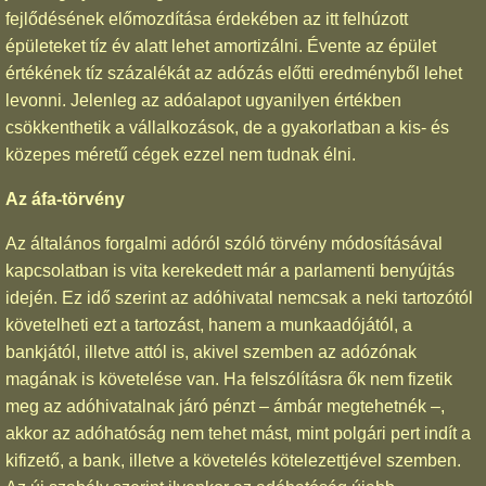
fejlődésének előmozdítása érdekében az itt felhúzott
épületeket tíz év alatt lehet amortizálni. Évente az épület
értékének tíz százalékát az adózás előtti eredményből lehet
levonni. Jelenleg az adóalapot ugyanilyen értékben
csökkenthetik a vállalkozások, de a gyakorlatban a kis- és
közepes méretű cégek ezzel nem tudnak élni.
Az áfa-törvény
Az általános forgalmi adóról szóló törvény módosításával
kapcsolatban is vita kerekedett már a parlamenti benyújtás
idején. Ez idő szerint az adóhivatal nemcsak a neki tartozótól
követelheti ezt a tartozást, hanem a munkaadójától, a
bankjától, illetve attól is, akivel szemben az adózónak
magának is követelése van. Ha felszólításra ők nem fizetik
meg az adóhivatalnak járó pénzt – ámbár megtehetnék –,
akkor az adóhatóság nem tehet mást, mint polgári pert indít a
kifizető, a bank, illetve a követelés kötelezettjével szemben.