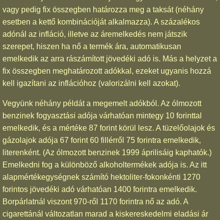
vagy pedig fix összegben határozza meg a taksát (néhány
esetben a kettő kombinációját alkalmazza). A százalékos
adónál az infláció, illetve az áremelkedés nem játszik
szerepet, hiszen ha nő a termék ára, automatikusan
emelkedik az arra rászámított jövedéki adó is. Más a helyzet a
fix összegben meghatározott adókkal, ezeket ugyanis hozzá
kell igazítani az inflációhoz (valorizálni kell azokat).
Vegyünk néhány példát a megemelt adókból. Az ólmozott
benzinek fogyasztási adója várhatóan mintegy 10 forinttal
emelkedik, és a mértéke 87 forint körül lesz. A tüzelőolajok és
gázolajok adója 67 forint 60 fillérről 75 forintra emelkedik,
literenként. (Az ólmozott benzinek 1999 áprilisáig kaphatók.)
Emelkedni fog a különböző alkoholtermékek adója is. Az itt
alapmértékegységnek számító hektoliter-fokonkénti 1270
forintos jövedéki adó várhatóan 1400 forintra emelkedik.
Borpárlatnál viszont 970-ről 1170 forintra nő az adó. A
cigarettánál változatlan marad a kiskereskedelmi eladási ár