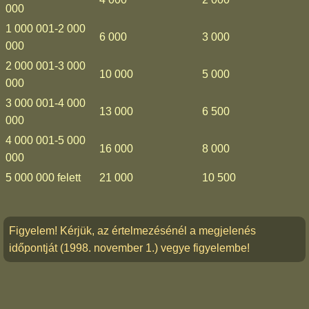
000
1 000 001-2 000
6 000
3 000
000
2 000 001-3 000
10 000
5 000
000
3 000 001-4 000
13 000
6 500
000
4 000 001-5 000
16 000
8 000
000
5 000 000 felett
21 000
10 500
Figyelem! Kérjük, az értelmezésénél a megjelenés
időpontját (1998. november 1.) vegye figyelembe!