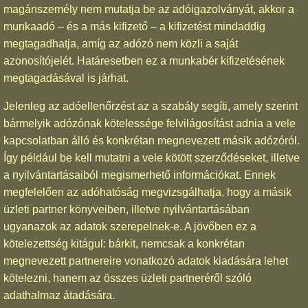
magánszemély nem mutatja be az adóigazolványát, akkor a
munkaadó – és a más kifizető – a kifizetést mindaddig
megtagadhatja, amíg az adózó nem közli a saját
azonosítójelét. Határesetben ez a munkabér kifizetésének
megtagadásával is járhat.
Jelenleg az adóellenőrzést az a szabály segíti, amely szerint
bármelyik adózónak kötelessége felvilágosítást adnia a vele
kapcsolatban álló és konkrétan megnevezett másik adózóról.
Így például be kell mutatni a vele kötött szerződéseket, illetve
a nyilvántartásaiból megismerhető információkat. Ennek
megfelelően az adóhatóság megvizsgálhatja, hogy a másik
üzleti partner könyveiben, illetve nyilvántartásában
ugyanazok az adatok szerepelnek-e. A jövőben ez a
kötelezettség kitágul: bárkit, nemcsak a konkrétan
megnevezett partnereire vonatkozó adatok kiadására lehet
kötelezni, hanem az összes üzleti partneréről szóló
adathalmaz átadására.