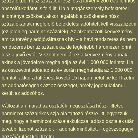
százalékból húsz százalék lesz, és a törvény 200 000 forintos
abszolút korlátot is felállít. Ha a magánszemély befektetési
állománya csökken, akkor legalább a csökkenés húsz
százalékának megfelelő befektetési adóhitelt kell visszafizetni
(ez jelenleg harminc százalék). Az alkalmazotti kedvezmény –
amit a törvény adójóváírásnak hív – a havi rendszeres és nem
rendszeres bér tíz százaléka, de legfeljebb háromezer forint
lesz a jövő évtől. Viszont nem jár ez a kedvezmény annak,
akinek a jövedelme meghaladja az évi 1 000 000 forintot. Ha
az összevont adóalap az év során meghaladja az 1 000 000
forintot, akkor a túllépést követő 15 napon belül be kell fizetni
az adóhatóságnak azt az összeget, amely jogosulatlanul
került az adózóhoz.
Változatlan marad az osztalék megoszlása húsz-, illetve
harmincöt százalékos szja alá tartozó részre. Itt jegyezzük
meg, hogy a harmincöt százalékkulccsal adózó osztalék után
további tizenöt százalék – adónak minősített – egészségügyi
hozzájárulást kell fizetni.