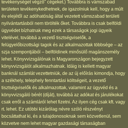
tevékenységet végző" cégeket.) Továbbra is vámszabad
területen tevékenykedhetnek, de igazolniuk kell, hogy a múlt
év elejétől az adóhatóság által vezetett vámszabad területi
nyilvántartásból nem törölték őket. Továbbra is csak belföldi
ügyvédet bízhatnak meg ezek a társaságok jogi ügyeik
vitelével, továbbá a vezető tisztségviselők, a
felügyelőbizottsági tagok és az alkalmazottak többsége – az
szja szempontjából – belföldinek minősülő magánszemély
lehet. Könyvvizsgálónak is Magyarországon bejegyzett
könyvvizsgálót alkalmazhatnak. Idáig is kellett magyar
banknál számlát vezettetniük, de az új előírás kimondja, hogy
a székhely, telephely fenntartási költségeit, a vezető
tisztségviselők és alkalmazottak, valamint az ügyvéd és a
könyvvizsgáló bérét (díját), továbbá az adókat és járulékokat
csak erről a számláról lehet fizetni. Az ilyen cég csak kft. vagy
rt. lehet. Ez utóbbi kizárólag névre szóló részvényt
bocsáttathat ki, és a tulajdonosoknak sem közvetlenül, sem
közvetve nem lehet magyar gazdasági társaságban