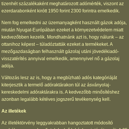
tizenhét százalékaként meghatározott adómérték, viszont az
ezerdarabonként kirótt 1950 forint 2300 forintra emelkedik.
Nem fog emelkedni az üzemanyagként használt gázok adója,
miután Nyugat-Európában ezeket a környezetvédelem miatt
kedvezőbben kezelik. Mondhatnánk azt is, hogy nálunk – az
ottanihoz képest – túladóztatták ezeket a termékeket. A
mezőgazdaságban felhasznált gázolaj utáni jövedékiadó-
visszatérítés annyival emelkedik, amennyivel nő a gázolaj
adója.
Változás lesz az is, hogy a megbízható adós kategóriáját
kiterjesztik a termelő adóraktárakon túl az ásványolaj-
kereskedelmi adóraktárakra is. A kedvezőbb minősítéshez
azonban legalább kétéves jogszerű tevékenység kell.
Az illetékek
Az illetéktörvény leggyakrabban hangoztatott módosító