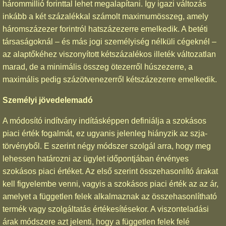
hárommillió forinttal lehet megalapítani. Így igazi változás
inkább a két százalékkal számolt maximumösszeg, amely
háromszázezer forintról hatszázezerre emelkedik. A betéti
társaságoknál – és más jogi személyiség nélküli cégeknél –
az alaptőkéhez viszonyított kétszázalékos illeték változatlan
marad, de a minimális összeg ötezerről húszezerre, a
maximális pedig százötvenezerről kétszázezerre emelkedik.
Személyi jövedelemadó
A módosító indítvány indításképpen definiálja a szokásos
piaci érték fogalmát, ez ugyanis jelenleg hiányzik az szja-
törvényből. E szerint négy módszer szolgál arra, hogy meg
lehessen határozni az ügylet időpontjában érvényes
szokásos piaci értéket. Az első szerint összehasonlító árakat
kell figyelembe venni, vagyis a szokásos piaci érték az az ár,
amelyet a független felek alkalmaznak az összehasonlítható
termék vagy szolgáltatás értékesítésekor. A viszonteladási
árak módszere azt jelenti, hogy a független felek felé