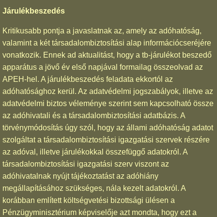
Járulékbeszedés
Kritikusabb pontja a javaslatnak az, amely az adóhatóság,
valamint a két társadalombiztosítási alap információcseréjére
vonatkozik. Ennek ad aktualitást, hogy a tb-járulékot beszedő
apparátus a jövő év első napjával formailag összeolvad az
APEH-hel. A járulékbeszedés feladata ekkortól az
adóhatósághoz kerül. Az adatvédelmi jogszabályok, illetve az
adatvédelmi biztos véleménye szerint sem kapcsolható össze
az adóhivatali és a társadalombiztosítási adatbázis. A
törvénymódosítás úgy szól, hogy az állami adóhatóság adatot
szolgáltat a társadalombiztosítási igazgatási szervek részére
az adóval, illetve járulékokkal összefüggő adatokról. A
társadalombiztosítási igazgatási szerv viszont az
adóhivatalnak nyújt tájékoztatást az adóhiány
megállapításához szükséges, nála kezelt adatokról. A
korábban említett költségvetési bizottsági ülésen a
Pénzügyminisztérium képviselője azt mondta, hogy ezt a