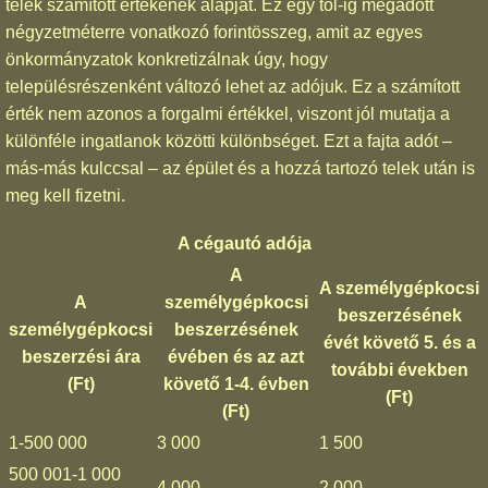
telek számított értékének alapját. Ez egy tól-ig megadott
négyzetméterre vonatkozó forintösszeg, amit az egyes
önkormányzatok konkretizálnak úgy, hogy
településrészenként változó lehet az adójuk. Ez a számított
érték nem azonos a forgalmi értékkel, viszont jól mutatja a
különféle ingatlanok közötti különbséget. Ezt a fajta adót –
más-más kulccsal – az épület és a hozzá tartozó telek után is
meg kell fizetni.
A cégautó adója
A
A személygépkocsi
A
személygépkocsi
beszerzésének
személygépkocsi
beszerzésének
évét követő 5. és a
beszerzési ára
évében és az azt
további években
(Ft)
követő 1-4. évben
(Ft)
(Ft)
1-500 000
3 000
1 500
500 001-1 000
4 000
2 000