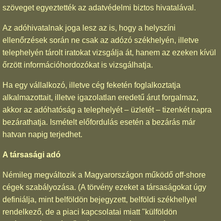
szöveget egyeztették az adatvédelmi biztos hivatalával.
Az adóhivatalnak joga lesz az is, hogy a helyszíni
ellenőrzések során ne csak az adózó székhelyén, illetve
telephelyén tárolt iratokat vizsgálja át, hanem az ezeken kívül
őrzött információhordozókat is vizsgálhatja.
Ha egy vállalkozó, illetve cég feketén foglalkoztatja
alkalmazottait, illetve igazolatlan eredetű árut forgalmaz,
akkor az adóhatóság a telephelyét – üzletét – tizenkét napra
bezárathatja. Ismételt előfordulás esetén a bezárás már
hatvan napig terjedhet.
A társasági adó
Némileg megváltozik a Magyarországon működő off-shore
cégek szabályozása. (A törvény ezeket a társaságokat úgy
definiálja, mint belföldön bejegyzett, belföldi székhellyel
rendelkező, de a piaci kapcsolatai miatt "külföldön