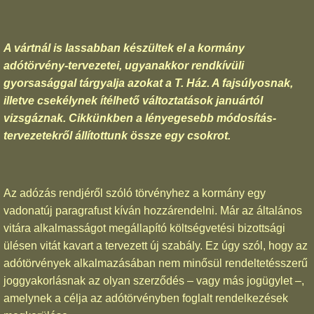
A vártnál is lassabban készültek el a kormány
adótörvény-tervezetei, ugyanakkor rendkívüli
gyorsasággal tárgyalja azokat a T. Ház. A fajsúlyosnak,
illetve csekélynek ítélhető változtatások januártól
vizsgáznak. Cikkünkben a lényegesebb módosítás-
tervezetekről állítottunk össze egy csokrot.
Az adózás rendjéről szóló törvényhez a kormány egy
vadonatúj paragrafust kíván hozzárendelni. Már az általános
vitára alkalmasságot megállapító költségvetési bizottsági
ülésen vitát kavart a tervezett új szabály. Ez úgy szól, hogy az
adótörvények alkalmazásában nem minősül rendeltetésszerű
joggyakorlásnak az olyan szerződés – vagy más jogügylet –,
amelynek a célja az adótörvényben foglalt rendelkezések