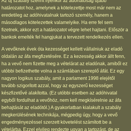
Az új szabály szerint ilyenkor az adóhatóság újabb
határozatot hoz, amelynek a kötelezettje most már nem az
eredetileg az adóhivatalnak tartozó személy, hanem a
másodlagos kötelezettek valamelyike. Ha erre fel sem
fizetnek, akkor ezt a határozatot végre lehet hajtani. Először a
bankok emelték fel hangjukat a tervezett rendelkezés ellen.
A vevőknek évek óta kezességet kellett vállalniuk az eladó
oldalán az áfa megfizetésére. Ez a kezesség akkor állt fenn,
ha a vevő nem fizette meg a vételárat az eladónak, amiből ez
utóbbi befizethette volna a számlában szereplő áfát. Ez egy
nagyon logikus szabály, amit a parlament 1998 elejétől
tovább szigorított azzal, hogy az egyszerű kezességet
készfizetővé alakította. (Ez utóbbi esetben az adóhivatal
egyből fordulhat a vevőhöz, nem kell megkísérelnie az áfa
behajtását az eladótól.) A gyakorlatban kialakult a szabály
megkerülésének technikája, mégpedig úgy, hogy a vevő
engedményezéssel szerzett követelést számított be a
vételárba. Ezzel elvileg rendezte ugyan a tartozást, de az