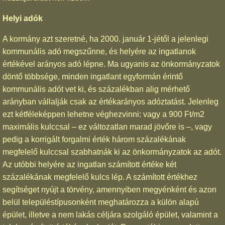
Helyi adók
A kormány azt szeretné, ha 2000. január 1-jétől a jelenlegi
kommunális adó megszűnne, és helyére az ingatlanok
értékével arányos adó lépne. Ma ugyanis az önkormányzatok
döntő többsége, minden ingatlant egyformán érintő
kommunális adót vet ki, és százalékban alig mérhető
arányban vállalják csak az értékarányos adóztatást. Jelenleg
ezt kétféleképpen lehetne véghezvinni: vagy a 900 Ft/m2
maximális kulccsal – ez változatlan marad jövőre is –, vagy
pedig a korrigált forgalmi érték három százalékának
megfelelő kulccsal szabhatnák ki az önkormányzatok az adót.
Az utóbbi helyére az ingatlan számított értéke két
százalékának megfelelő kulcs lép. A számított értékhez
segítséget nyújt a törvény, amennyiben megyénként és azon
belül településtípusonként meghatározza a külön alapú
épület, illetve a nem lakás céljára szolgáló épület, valamint a