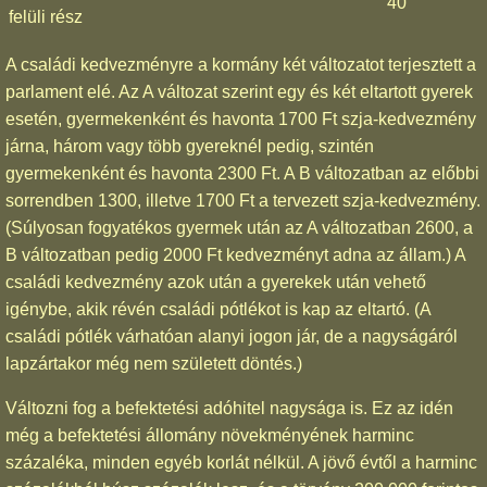
40
felüli rész
A családi kedvezményre a kormány két változatot terjesztett a
parlament elé. Az A változat szerint egy és két eltartott gyerek
esetén, gyermekenként és havonta 1700 Ft szja-kedvezmény
járna, három vagy több gyereknél pedig, szintén
gyermekenként és havonta 2300 Ft. A B változatban az előbbi
sorrendben 1300, illetve 1700 Ft a tervezett szja-kedvezmény.
(Súlyosan fogyatékos gyermek után az A változatban 2600, a
B változatban pedig 2000 Ft kedvezményt adna az állam.) A
családi kedvezmény azok után a gyerekek után vehető
igénybe, akik révén családi pótlékot is kap az eltartó. (A
családi pótlék várhatóan alanyi jogon jár, de a nagyságáról
lapzártakor még nem született döntés.)
Változni fog a befektetési adóhitel nagysága is. Ez az idén
még a befektetési állomány növekményének harminc
százaléka, minden egyéb korlát nélkül. A jövő évtől a harminc