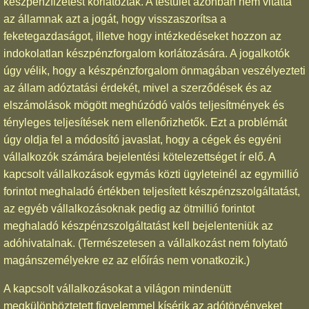
készpénzfizetést korlátozták. A testület azonban nem vitatta
az államnak azt a jogát, hogy visszaszorítsa a
feketegazdaságot, illetve hogy intézkedéseket hozzon az
indokolatlan készpénzforgalom korlátozására. A jogalkotók
úgy vélik, hogy a készpénzforgalom önmagában veszélyezteti
az állam adóztatási érdekét, mivel a szerződések és az
elszámolások mögött meghúzódó valós teljesítmények és
tényleges teljesítések nem ellenőrizhetők. Ezt a problémát
úgy oldja fel a módosító javaslat, hogy a cégek és egyéni
vállalkozók számára bejelentési kötelezettséget ír elő. A
kapcsolt vállalkozások egymás közti ügyleteinél az egymillió
forintot meghaladó értékben teljesített készpénzszolgáltatást,
az egyéb vállalkozásoknak pedig az ötmillió forintot
meghaladó készpénzszolgáltatást kell bejelenteniük az
adóhivatalnak. (Természetesen a vállalkozást nem folytató
magánszemélyekre ez az előírás nem vonatkozik.)
A kapcsolt vállalkozásokat a világon mindenütt
megkülönböztetett figyelemmel kísérik az adótörvényeket