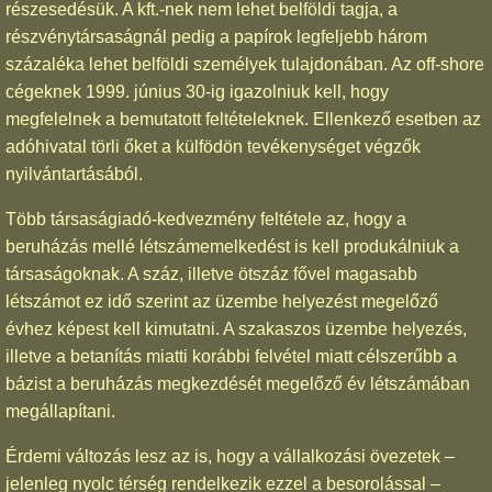
részesedésük. A kft.-nek nem lehet belföldi tagja, a
részvénytársaságnál pedig a papírok legfeljebb három
százaléka lehet belföldi személyek tulajdonában. Az off-shore
cégeknek 1999. június 30-ig igazolniuk kell, hogy
megfelelnek a bemutatott feltételeknek. Ellenkező esetben az
adóhivatal törli őket a külfödön tevékenységet végzők
nyilvántartásából.
Több társaságiadó-kedvezmény feltétele az, hogy a
beruházás mellé létszámemelkedést is kell produkálniuk a
társaságoknak. A száz, illetve ötszáz fővel magasabb
létszámot ez idő szerint az üzembe helyezést megelőző
évhez képest kell kimutatni. A szakaszos üzembe helyezés,
illetve a betanítás miatti korábbi felvétel miatt célszerűbb a
bázist a beruházás megkezdését megelőző év létszámában
megállapítani.
Érdemi változás lesz az is, hogy a vállalkozási övezetek –
jelenleg nyolc térség rendelkezik ezzel a besorolással –