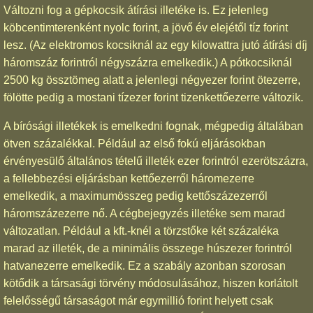
Változni fog a gépkocsik átírási illetéke is. Ez jelenleg
köbcentimterenként nyolc forint, a jövő év elejétől tíz forint
lesz. (Az elektromos kocsiknál az egy kilowattra jutó átírási díj
háromszáz forintról négyszázra emelkedik.) A pótkocsiknál
2500 kg össztömeg alatt a jelenlegi négyezer forint ötezerre,
fölötte pedig a mostani tízezer forint tizenkettőezerre változik.
A bírósági illetékek is emelkedni fognak, mégpedig általában
ötven százalékkal. Például az első fokú eljárásokban
érvényesülő általános tételű illeték ezer forintról ezerötszázra,
a fellebbezési eljárásban kettőezerről háromezerre
emelkedik, a maximumösszeg pedig kettőszázezerről
háromszázezerre nő. A cégbejegyzés illetéke sem marad
változatlan. Például a kft.-knél a törzstőke két százaléka
marad az illeték, de a minimális összege húszezer forintról
hatvanezerre emelkedik. Ez a szabály azonban szorosan
kötődik a társasági törvény módosulásához, hiszen korlátolt
felelősségű társaságot már egymillió forint helyett csak