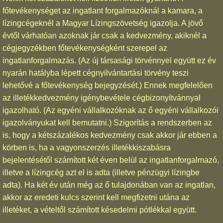
főtevékenységet az ingatlant forgalmazóknál a kamara, a
lízingcégeknél a Magyar Lízingszövetség igazolja. A jövő
évtől várhatóan azoknak jár csak a kedvezmény, akiknél a
cégjegyzékben főtevékenységként szerepel az
ingatlanforgalmazás. (Az új társasági törvénnyel együtt ez év
nyarán hatályba lépett cégnyilvántartási törvény teszi
lehetővé a főtevékenység bejegyzését.) Ennek megfelelően
az illetékkedvezmény igénybevétele cégbizonyítvánnyal
igazolható. (Az egyéni vállalkozóknak az ő egyéni vállalkozói
igazolványukat kell bemutatni.) Szigorítás a rendszerben az
is, hogy a kétszázalékos kedvezmény csak akkor jár ebben a
körben is, ha a vagyonszerzés illetékkiszabásra
bejelentésétől számított két éven belül az ingatlanforgalmazó,
illetve a lízingcég azt el is adta (illetve pénzügyi lízingbe
adta). Ha két év után még az ő tulajdonában van az ingatlan,
akkor az eredeti kulcs szerint kell megfizetni utána az
illetéket, a vételtől számított késedelmi pótlékkal együtt.