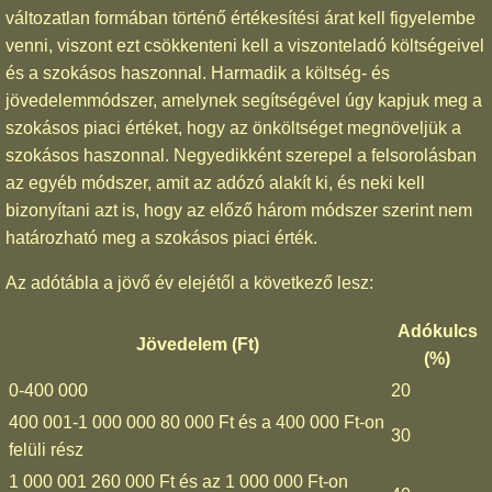
változatlan formában történő értékesítési árat kell figyelembe
venni, viszont ezt csökkenteni kell a viszonteladó költségeivel
és a szokásos haszonnal. Harmadik a költség- és
jövedelemmódszer, amelynek segítségével úgy kapjuk meg a
szokásos piaci értéket, hogy az önköltséget megnöveljük a
szokásos haszonnal. Negyedikként szerepel a felsorolásban
az egyéb módszer, amit az adózó alakít ki, és neki kell
bizonyítani azt is, hogy az előző három módszer szerint nem
határozható meg a szokásos piaci érték.
Az adótábla a jövő év elejétől a következő lesz:
Adókulcs
Jövedelem (Ft)
(%)
0-400 000
20
400 001-1 000 000 80 000 Ft és a 400 000 Ft-on
30
felüli rész
1 000 001 260 000 Ft és az 1 000 000 Ft-on