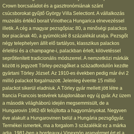
Crown borcsaládot és a gasztronómiának szánt
csúcsborokat gyűjtő György Villa Selectiont. A vállalkozás
muzeális értékű borait Vinotheca Hungarica elnevezéssel
illetik. A cég a magyar pezsgőpiac 80, a minőségi palackos
bor piacának 40, a gyümölcslé 8 százalékát uralja. Pezsgőt
négy telephelyen állít elő tartályos, klasszikus palackos
érlelési és a champagne-i, palackban érlelt, kilövetéssel
seprőtlenített tradicionális módszerrel. A nemzetközi márkák
között is jegyzett Törley-pezsgőket a századfordulón kezdte
gyártani Törley József. Az 1910-es években pedig már évi 2
millió palackot forgalmazott. Jelenleg évente 15 millió
palackot sikerül eladniuk. A Törley gyár mellett jött létre a
francia Francois testvérek tulajdonában egy új gyár. Az üzem
a második világháború idején megsemmisült, de a
Hungarovin 1982-től felújította a hagyományokat. Negyven
éve alakult a Hungarovinen belül a Hungária pezsgőgyár.
Termékei ismertek, ma a forgalom 3 százalékát ez a márka
adja. 1981-ben a bordeaux-i Vinexpón aranyérmet ért el a