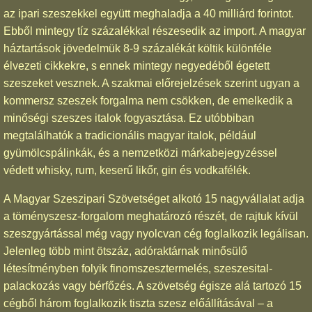
az ipari szeszekkel együtt meghaladja a 40 milliárd forintot.
Ebből mintegy tíz százalékkal részesedik az import. A magyar
háztartások jövedelmük 8-9 százalékát költik különféle
élvezeti cikkekre, s ennek mintegy negyedéből égetett
szeszeket vesznek. A szakmai előrejelzések szerint ugyan a
kommersz szeszek forgalma nem csökken, de emelkedik a
minőségi szeszes italok fogyasztása. Ez utóbbiban
megtalálhatók a tradicionális magyar italok, például
gyümölcspálinkák, és a nemzetközi márkabejegyzéssel
védett whisky, rum, keserű likőr, gin és vodkafélék.
A Magyar Szeszipari Szövetséget alkotó 15 nagyvállalat adja
a töményszesz-forgalom meghatározó részét, de rajtuk kívül
szeszgyártással még vagy nyolcvan cég foglalkozik legálisan.
Jelenleg több mint ötszáz, adóraktárnak minősülő
létesítményben folyik finomszesztermelés, szeszesital-
palackozás vagy bérfőzés. A szövetség égisze alá tartozó 15
cégből három foglalkozik tiszta szesz előállításával – a