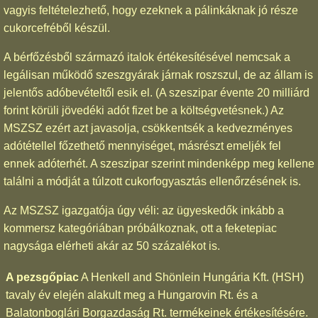
vagyis feltételezhető, hogy ezeknek a pálinkáknak jó része
cukorcefréből készül.
A bérfőzésből származó italok értékesítésével nemcsak a
legálisan működő szeszgyárak járnak roszszul, de az állam is
jelentős adóbevételtől esik el. (A szeszipar évente 20 milliárd
forint körüli jövedéki adót fizet be a költségvetésnek.) Az
MSZSZ ezért azt javasolja, csökkentsék a kedvezményes
adótétellel főzethető mennyiséget, másrészt emeljék fel
ennek adóterhét. A szeszipar szerint mindenképp meg kellene
találni a módját a túlzott cukorfogyasztás ellenőrzésének is.
Az MSZSZ igazgatója úgy véli: az ügyeskedők inkább a
kommersz kategóriában próbálkoznak, ott a feketepiac
nagysága elérheti akár az 50 százalékot is.
A pezsgőpiac
A Henkell and Shönlein Hungária Kft. (HSH)
tavaly év elején alakult meg a Hungarovin Rt. és a
Balatonboglári Borgazdaság Rt. termékeinek értékesítésére.