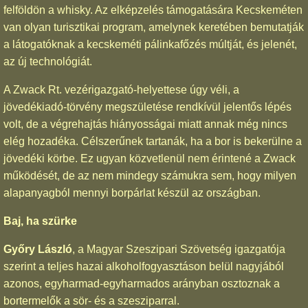
felföldön a whisky. Az elképzelés támogatására Kecskeméten
van olyan turisztikai program, amelynek keretében bemutatják
a látogatóknak a kecskeméti pálinkafőzés múltját, és jelenét,
az új technológiát.
A Zwack Rt. vezérigazgató-helyettese úgy véli, a
jövedékiadó-törvény megszületése rendkívül jelentős lépés
volt, de a végrehajtás hiányosságai miatt annak még nincs
elég hozadéka. Célszerűnek tartanák, ha a bor is bekerülne a
jövedéki körbe. Ez ugyan közvetlenül nem érintené a Zwack
működését, de az nem mindegy számukra sem, hogy milyen
alapanyagból mennyi borpárlat készül az országban.
Baj, ha szürke
Győry László
, a Magyar Szeszipari Szövetség igazgatója
szerint a teljes hazai alkoholfogyasztáson belül nagyjából
azonos, egyharmad-egyharmados arányban osztoznak a
bortermelők a sör- és a szesziparral.