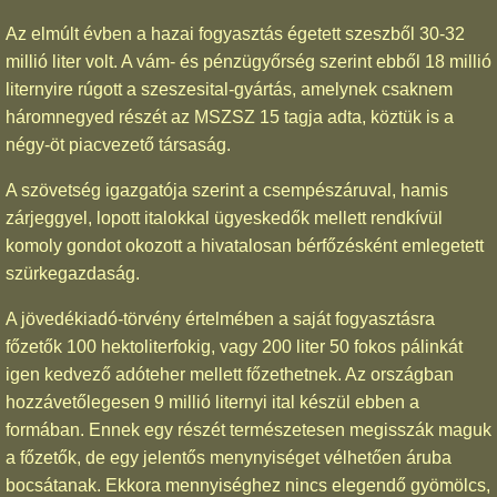
Az elmúlt évben a hazai fogyasztás égetett szeszből 30-32
millió liter volt. A vám- és pénzügyőrség szerint ebből 18 millió
liternyire rúgott a szeszesital-gyártás, amelynek csaknem
háromnegyed részét az MSZSZ 15 tagja adta, köztük is a
négy-öt piacvezető társaság.
A szövetség igazgatója szerint a csempészáruval, hamis
zárjeggyel, lopott italokkal ügyeskedők mellett rendkívül
komoly gondot okozott a hivatalosan bérfőzésként emlegetett
szürkegazdaság.
A jövedékiadó-törvény értelmében a saját fogyasztásra
főzetők 100 hektoliterfokig, vagy 200 liter 50 fokos pálinkát
igen kedvező adóteher mellett főzethetnek. Az országban
hozzávetőlegesen 9 millió liternyi ital készül ebben a
formában. Ennek egy részét természetesen megisszák maguk
a főzetők, de egy jelentős menynyiséget vélhetően áruba
bocsátanak. Ekkora mennyiséghez nincs elegendő gyömölcs,