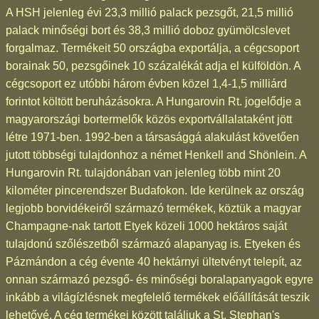
A HSH jelenleg évi 23,3 millió palack pezsgőt, 21,5 millió
palack minőségi bort és 38,3 millió doboz gyümölcslevet
forgalmaz. Termékeit 50 országba exportálja, a cégcsoport
borainak 50, pezsgőinek 10 százalékát adja el külföldön. A
cégcsoport ez utóbbi három évben közel 1,4-1,5 milliárd
forintot költött beruházásokra. A Hungarovin Rt. jogelődje a
magyarországi bortermelők közös exportvállalataként jött
létre 1971-ben. 1992-ben a társasággá alakulást követően
jutott többségi tulajdonhoz a német Henkell and Shönlein. A
Hungarovin Rt. tulajdonában van jelenleg több mint 20
kilométer pincerendszer Budafokon. Ide kerülnek az ország
legjobb borvidékeiről származó termékek, köztük a magyar
Champagne-nak tartott Etyek közeli 1000 hektáros saját
tulajdonú szőlészetből származó alapanyag is. Etyeken és
Pázmándon a cég évente 40 hektárnyi ültetvényt telepít, az
onnan származó pezsgő- és minőségi boralapanyagok egyre
inkább a világízlésnek megfelelő termékek előállítását teszik
lehetővé. A cég termékei között találjuk a St. Stephan's