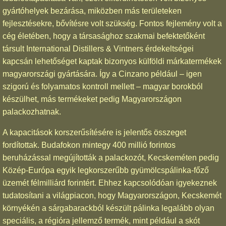
gyártóhelyek bezárása, miközben más területeken
fejlesztésekre, bővítésre volt szükség. Fontos fejlemény volt a
cég életében, hogy a társasághoz szakmai befektetőként
társult International Distillers & Vintners érdekeltségei
kapcsán lehetőséget kaptak bizonyos külföldi márkatermékek
magyarországi gyártására. Így a Cinzano például – igen
szigorú és folyamatos kontroll mellett – magyar borokból
készülhet, más termékeket pedig Magyarországon
palackozhatnak.
A kapacitások korszerűsítésére is jelentős összeget
fordítottak. Budafokon mintegy 400 millió forintos
beruházással megújították a palackozót, Kecskeméten pedig
Közép-Európa egyik legkorszerűbb gyümölcspálinka-főző
üzemét félmilliárd forintért. Ehhez kapcsolódóan igyekeznek
tudatosítani a világpiacon, hogy Magyarországon, Kecskemét
környékén a sárgabarackból készült pálinka legalább olyan
speciális, a régióra jellemző termék, mint például a skót