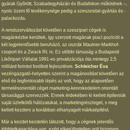
gyárak Győrött, Szabadegyházán és Budafokon működnek –,
nyolc üzem fő tevékenysége pedig a szeszesital-gyártás és -
palackozás.
A rendszerváltozást követően a szeszipari cégek is
magánkézbe kerültek, így szerzett magának piaci pozíciót a
két legjelentősebb beruházó, az oszrák Mautner-Markhof-
csoport és a Zwack Rt. is. Ez utóbbi társaság a Budapesti
Likőripari Vállalat 1991-es privatizációja óta mintegy 2,5
milliárd forintot fordított fejlesztésre.
Schleicher Éva
vezérigazgató-helyettes szerint a magánosítást követően az
első és legfontosabb lépés az volt, hogy az alapvetően
termelésorientált céget marketing-kereskedelem orientált
társasággá szervezzék. Ennek érdekében ki kellett építeniük
saját üzletkötői hálózatukat, a marketingrészleget, s meg
kellett kezdeni a korábban elhanyagolt márkaépítést.
Már a kezdet kezdetén látszott, hogy a cégnek jelentős
többletkapacitása van, ezért elkerülhetetlen volt bizonyos