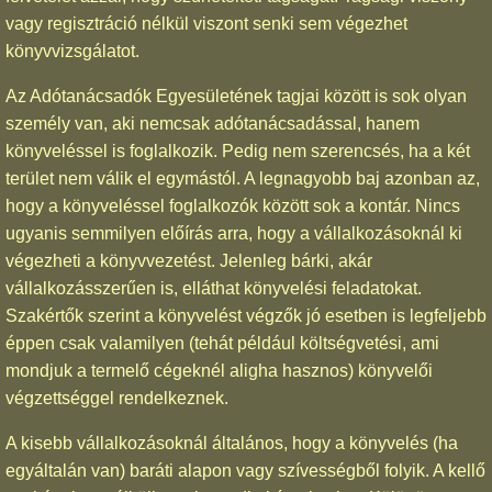
vagy regisztráció nélkül viszont senki sem végezhet
könyvvizsgálatot.
Az Adótanácsadók Egyesületének tagjai között is sok olyan
személy van, aki nemcsak adótanácsadással, hanem
könyveléssel is foglalkozik. Pedig nem szerencsés, ha a két
terület nem válik el egymástól. A legnagyobb baj azonban az,
hogy a könyveléssel foglalkozók között sok a kontár. Nincs
ugyanis semmilyen előírás arra, hogy a vállalkozásoknál ki
végezheti a könyvvezetést. Jelenleg bárki, akár
vállalkozásszerűen is, elláthat könyvelési feladatokat.
Szakértők szerint a könyvelést végzők jó esetben is legfeljebb
éppen csak valamilyen (tehát például költségvetési, ami
mondjuk a termelő cégeknél aligha hasznos) könyvelői
végzettséggel rendelkeznek.
A kisebb vállalkozásoknál általános, hogy a könyvelés (ha
egyáltalán van) baráti alapon vagy szívességből folyik. A kellő