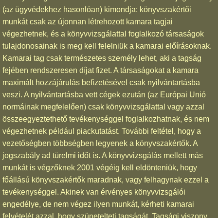
(az ügyvédekhez hasonlóan) kimondja: könyvszakértői
munkát csak az újonnan létrehozott kamara tagjai
végezhetnek, és a könyvvizsgálattal foglalkozó társaságok
tulajdonosainak is meg kell felelniük a kamarai előírásoknak.
Kamarai tag csak természetes személy lehet, aki a tagság
fejében rendszeresen díjat fizet. A társaságokat a kamara
maximált hozzájárulás befizetésével csak nyilvántartásba
veszi. A nyilvántartásba vett cégek ezután (az Európai Unió
normáinak megfelelően) csak könyvvizsgálattal vagy azzal
összeegyeztethető tevékenységgel foglalkozhatnak, és nem
végezhetnek például piackutatást. További feltétel, hogy a
vezetőségben többségben legyenek a könyvszakértők. A
jogszabály ad türelmi időt is. A könyvvizsgálás mellett más
munkát is végzőknek 2001 végéig kell eldönteniük, hogy
főállású könyvszakértők maradnak, vagy felhagynak ezzel a
tevékenységgel. Akinek van érvényes könyvvizsgálói
engedélye, de nem végez ilyen munkát, kérheti kamarai
felvételét azzal, hogy szünetelteti tagságát. Tagsági viszony