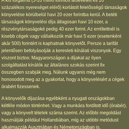
A kis forgalmú (5-10 millió forintos árbevételt és 10
százalékos nyereséget elérő) korlátolt felelősségű társaságok
könyvelése körülbelül havi 20 ezer forintba kerül. A betéti
társaságok könyvelési díja átlagosan havi 10 ezer, a
részvénytársaságoké pedig 40 ezer forint. Az említettnél is
kisebb cégek vagy vállalkozók már havi 5 ezer (esetenként
akár 500) forintért is kaphatnak könyvelőt. Persze a tarifát
jelentősen befolyásolják a keresleti-kínálati viszonyok. Egy
viszont biztos: Magyarországon a díjakat az ilyen
szolgáltatást kínálók az általános szokás szerint fix
összegben szabják meg. Nálunk ugyanis még nem
honosodott meg az a gyakorlat, hogy a könyvelésért a cégek
órabért fizessenek.
A könyvelők díjazása egyébként a nyugati országokban
kétféle módon történhet. Vagy a munkára fordított idő (órabér),
vagy a könyvelt tételek száma szerint. Az előbbi megoldást
használják például Hollandiában, míg az utóbbi metódust
alkalmazzák Ausztriában és Németországban is.