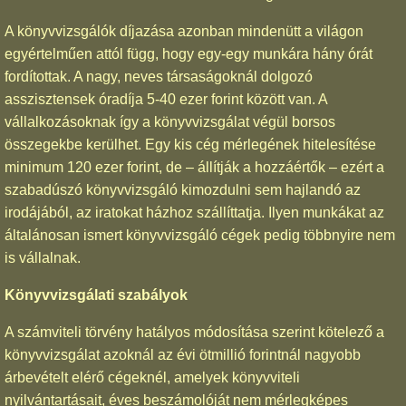
A könyvvizsgálók díjazása azonban mindenütt a világon
egyértelműen attól függ, hogy egy-egy munkára hány órát
fordítottak. A nagy, neves társaságoknál dolgozó
asszisztensek óradíja 5-40 ezer forint között van. A
vállalkozásoknak így a könyvvizsgálat végül borsos
összegekbe kerülhet. Egy kis cég mérlegének hitelesítése
minimum 120 ezer forint, de – állítják a hozzáértők – ezért a
szabadúszó könyvvizsgáló kimozdulni sem hajlandó az
irodájából, az iratokat házhoz szállíttatja. Ilyen munkákat az
általánosan ismert könyvvizsgáló cégek pedig többnyire nem
is vállalnak.
Könyvvizsgálati szabályok
A számviteli törvény hatályos módosítása szerint kötelező a
könyvvizsgálat azoknál az évi ötmillió forintnál nagyobb
árbevételt elérő cégeknél, amelyek könyvviteli
nyilvántartásait, éves beszámolóját nem mérlegképes