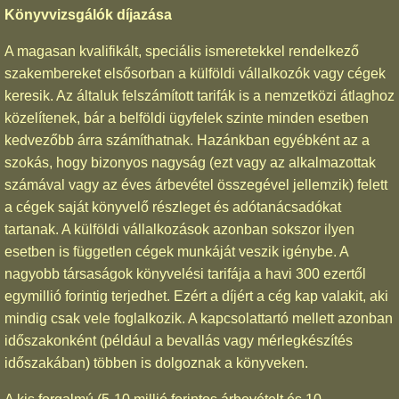
Könyvvizsgálók díjazása
A magasan kvalifikált, speciális ismeretekkel rendelkező
szakembereket elsősorban a külföldi vállalkozók vagy cégek
keresik. Az általuk felszámított tarifák is a nemzetközi átlaghoz
közelítenek, bár a belföldi ügyfelek szinte minden esetben
kedvezőbb árra számíthatnak. Hazánkban egyébként az a
szokás, hogy bizonyos nagyság (ezt vagy az alkalmazottak
számával vagy az éves árbevétel összegével jellemzik) felett
a cégek saját könyvelő részleget és adótanácsadókat
tartanak. A külföldi vállalkozások azonban sokszor ilyen
esetben is független cégek munkáját veszik igénybe. A
nagyobb társaságok könyvelési tarifája a havi 300 ezertől
egymillió forintig terjedhet. Ezért a díjért a cég kap valakit, aki
mindig csak vele foglalkozik. A kapcsolattartó mellett azonban
időszakonként (például a bevallás vagy mérlegkészítés
időszakában) többen is dolgoznak a könyveken.