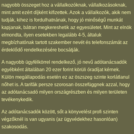
nagyobb összeget hoz a vállalkozóknak, vállalkozásoknak,
mint amit ezért díjként kifizettek. Azok a vállalkozók, akik nem
tudják, kihez is fordulhatnának, hogy jó minőségű munkát
kapjanak, bátran megkereshetik az egyesületet. Mint az elnök
elmondta, ilyen esetekben legalább 4-5, általuk
megbízhatónak tartott szakember nevét és telefonszámát az
érdeklődő rendelkezésére bocsátják.
A nagyobb ügyfélkörrel rendelkező, jó nevű adótanácsadók
egyébként általában 20 ezer forint körüli óradíjat kérnek.
Külön megállapodás esetén ez az öszszeg szinte korlátlanul
nőhet is. A tarifák persze szorosan összefüggnek azzal, hogy
az adótanácsadó milyen országrészben és milyen területen
tevékenykedik.
Az adótanácsadók között, sőt a könyvelést profi szinten
végzőknél is van ugyanis (az ügyvédekhez hasonlóan)
szakosodás.