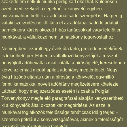
szakértelem nélküli munka pedig kárt okozhat. Különösen
azért, mert ezeknél a cégeknél a könyvelő egyben
nyilvánvalóan betölti az adótanácsadó szerepét is. Ha pedig
valaki szerződés nélkül látja el az adótanácsadó feladatait,
bármekkora kárt is okozott hibás tanácsokkal vagy felelőtlen
munkával, a vállalkozó nem jut hatékony jogorvoslathoz.
Nemrégiben lezárult egy évek óta tartó, precedensértékűnek
is tekinthető per. Ebben a vállalkozó könyvelőjét a rosszul
benyújtott adóbevallás miatt citálta a bíróság elé, keresetében
kérve az emiatt megállapított adóhiány megtérítését. Négy
évig húzódó eljárás után a bíróság a könyvelőt egymillió
forint, kamatokkal növelt adóhiány megfizetésére kötelezte.
Látható, hogy még szerződés esetén is csak a Polgári
Törvénykönyv megfelelő paragrafusai alapján kényszeríthető
ki a könyvelők által okozott kár megtérítése. Az ezzel a
munkával foglalkozók felelőssége tehát csak idáig terjed –
szemben például a könyvvizsgálóéval, akinek a felelősségét
a szabályok részletesen taglalják.