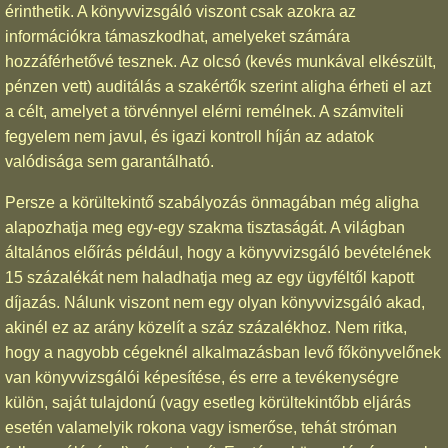
érinthetik. A könyvvizsgáló viszont csak azokra az
információkra támaszkodhat, amelyeket számára
hozzáférhetővé tesznek. Az olcsó (kevés munkával elkészült,
pénzen vett) auditálás a szakértők szerint aligha érheti el azt
a célt, amelyet a törvénnyel elérni remélnek. A számviteli
fegyelem nem javul, és igazi kontroll híján az adatok
valódisága sem garantálható.
Persze a körültekintő szabályozás önmagában még aligha
alapozhatja meg egy-egy szakma tisztaságát. A világban
általános előírás például, hogy a könyvvizsgáló bevételének
15 százalékát nem haladhatja meg az egy ügyféltől kapott
díjazás. Nálunk viszont nem egy olyan könyvvizsgáló akad,
akinél ez az arány közelít a száz százalékhoz. Nem ritka,
hogy a nagyobb cégeknél alkalmazásban levő főkönyvelőnek
van könyvvizsgálói képesítése, és erre a tevékenységre
külön, saját tulajdonú (vagy esetleg körültekintőbb eljárás
esetén valamelyik rokona vagy ismerőse, tehát stróman