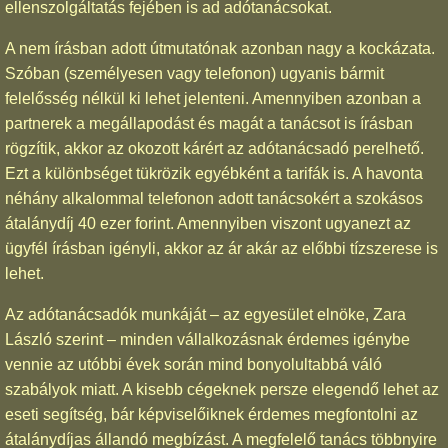
ellenszolgáltatás fejében is ad adótanácsokat.
A nem írásban adott útmutatónak azonban nagy a kockázata.
Szóban (személyesen vagy telefonon) ugyanis bármit
felelősség nélkül ki lehet jelenteni. Amennyiben azonban a
partnerek a megállapodást és magát a tanácsot is írásban
rögzítik, akkor az okozott kárért az adótanácsadó perelhető.
Ezt a különbséget tükrözik egyébként a tarifák is. A havonta
néhány alkalommal telefonon adott tanácsokért a szokásos
átalánydíj 40 ezer forint. Amennyiben viszont ugyanezt az
ügyfél írásban igényli, akkor az ár akár az előbbi tízszerese is
lehet.
Az adótanácsadók munkáját – az egyesület elnöke, Zara
László szerint – minden vállalkozásnak érdemes igénybe
vennie az utóbbi évek során mind bonyolultabbá váló
szabályok miatt. A kisebb cégeknek persze elegendő lehet az
eseti segítség, bár képviselőiknek érdemes megfontolni az
átalánydíjas állandó megbízást. A megfelelő tanács többnyire