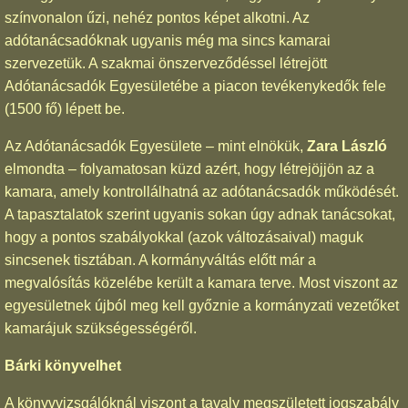
színvonalon űzi, nehéz pontos képet alkotni. Az
adótanácsadóknak ugyanis még ma sincs kamarai
szervezetük. A szakmai önszerveződéssel létrejött
Adótanácsadók Egyesületébe a piacon tevékenykedők fele
(1500 fő) lépett be.
Az Adótanácsadók Egyesülete – mint elnökük,
Zara László
elmondta – folyamatosan küzd azért, hogy létrejöjjön az a
kamara, amely kontrollálhatná az adótanácsadók működését.
A tapasztalatok szerint ugyanis sokan úgy adnak tanácsokat,
hogy a pontos szabályokkal (azok változásaival) maguk
sincsenek tisztában. A kormányváltás előtt már a
megvalósítás közelébe került a kamara terve. Most viszont az
egyesületnek újból meg kell győznie a kormányzati vezetőket
kamarájuk szükségességéről.
Bárki könyvelhet
A könyvvizsgálóknál viszont a tavaly megszületett jogszabály