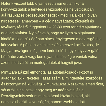
Nálunk viszont több olyan eset is ismert, amikor a
könyvvizsgálók a tényleges vizsgálódás helyett csupán
aláírásukat és pecsétjüket fizettetik meg. Találkozni olyan
hirdetéssel, amelyben – a cég nagyságától, tőkéjétől és
tevékenységétől függetlenül – 20-30 ezer forintért ajánlanak
auditori aláírást. Nyilvánvaló, hogy az ilyen szolgáltatást
kínálóknak eszük ágában sincs ténylegesen megvizsgálni a
könyveket. A pénzen vett hitelesítés persze kockázatos, de
Magyarországon még nem fordult elő, hogy könyvvizsgálót
börtönbe zártak vagy komolyan felelősségre vontak volna
azért, mert valótlan mérlegadatokat hagyott jóvá.
Mint Zara László elmondta, az adótanácsadók között is
akadnak, akik "feketén" (azaz számla, mindenféle szerződés
és bizonylat nélkül) végzik munkájukat. A szakma ismeri őket,
sőt arról is hallottak, hogy még az adóhivatal és a
Pénzügyminisztérium munkatársai között is akad, aki
nemcsak baráti szívességért, hanem zsebbe adott