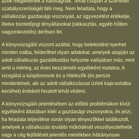
azok megfelelnek a valóságnak. Tehát csupán a számvitel
szabályszerűségét ítéli meg. Nem feladata, hogy a
vállalkozás gazdasági viszonyait, az ügyvezetést értékelje,
illetve büntetőjogi tényállásokat (sikkasztás, egyéb hűtlen
vagyonkezelés) derítsen fel.
A könyvvizsgáló viszont azáltal, hogy betekintést nyerhet
minden iratba, felderíthet olyan adatokat, amelyek alapján az
adott vállalkozás gazdálkodási helyzete valójában más, mint
amit a mérleg, az éves beszámoló egyébként mutatna. A
vizsgálat a tulajdonosok és a hitelezők (és persze
mindenkinek, aki az adott vállalkozással üzleti kapcsolatba
kerülhet) érdekeit hivatott tehát védeni.
A könyvvizsgáló jelentésében az előbbi problémákon kívül
egyébként általában kitér a gazdasági viszonyokra, és jelzi,
ha feladata teljesítése során olyan tényezőkkel találkozott,
amelyek a vállalkozás további működését veszélyeztethetik
vagy a cég fejlődését jelentős mértékben hátrányosan