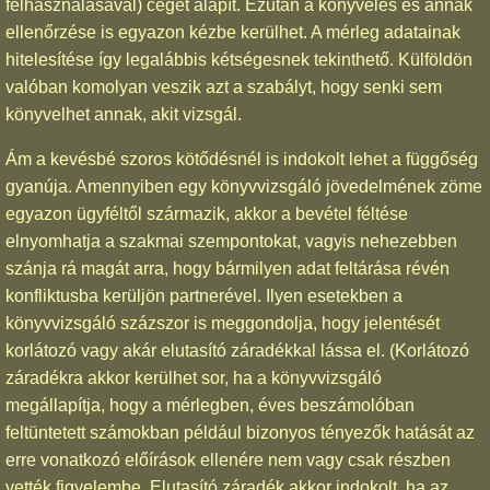
felhasználásával) céget alapít. Ezután a könyvelés és annak
ellenőrzése is egyazon kézbe kerülhet. A mérleg adatainak
hitelesítése így legalábbis kétségesnek tekinthető. Külföldön
valóban komolyan veszik azt a szabályt, hogy senki sem
könyvelhet annak, akit vizsgál.
Ám a kevésbé szoros kötődésnél is indokolt lehet a függőség
gyanúja. Amennyiben egy könyvvizsgáló jövedelmének zöme
egyazon ügyféltől származik, akkor a bevétel féltése
elnyomhatja a szakmai szempontokat, vagyis nehezebben
szánja rá magát arra, hogy bármilyen adat feltárása révén
konfliktusba kerüljön partnerével. Ilyen esetekben a
könyvvizsgáló százszor is meggondolja, hogy jelentését
korlátozó vagy akár elutasító záradékkal lássa el. (Korlátozó
záradékra akkor kerülhet sor, ha a könyvvizsgáló
megállapítja, hogy a mérlegben, éves beszámolóban
feltüntetett számokban például bizonyos tényezők hatását az
erre vonatkozó előírások ellenére nem vagy csak részben
vették figyelembe. Elutasító záradék akkor indokolt, ha az