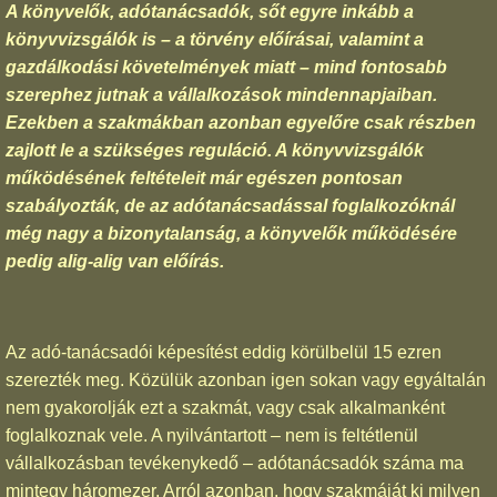
A könyvelők, adótanácsadók, sőt egyre inkább a
könyvvizsgálók is – a törvény előírásai, valamint a
gazdálkodási követelmények miatt – mind fontosabb
szerephez jutnak a vállalkozások mindennapjaiban.
Ezekben a szakmákban azonban egyelőre csak részben
zajlott le a szükséges reguláció. A könyvvizsgálók
működésének feltételeit már egészen pontosan
szabályozták, de az adótanácsadással foglalkozóknál
még nagy a bizonytalanság, a könyvelők működésére
pedig alig-alig van előírás.
Az adó-tanácsadói képesítést eddig körülbelül 15 ezren
szerezték meg. Közülük azonban igen sokan vagy egyáltalán
nem gyakorolják ezt a szakmát, vagy csak alkalmanként
foglalkoznak vele. A nyilvántartott – nem is feltétlenül
vállalkozásban tevékenykedő – adótanácsadók száma ma
mintegy háromezer. Arról azonban, hogy szakmáját ki milyen