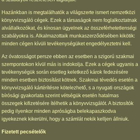
Hazánkban is megtalálhatók a világszerte ismert nemzetközi
könyvvizsgáló cégek. Ezek a társaságok nem foglalkoztatnak
alvállalkozókat, és kínosan ügyelnek az összeférhetetlenségi
szabályokra is. Alkalmazottaik munkaszerződésében kikötik:
minden cégen kívüli tevékenységüket engedélyeztetni kell.
Az óvatosságot persze ebben az esetben a szigorú szakmai
szempontokon kívül más is indokolja. Ezek a cégek ugyanis a
tevékenységük során esetleg keletkező károk fedezésére
minden esetben biztosítást kötnek. Szakmai tévedés esetén a
könyvvizsgáló kártérítésre kötelezhető, s a nyugati országok
bírósági gyakorlata szerint vétségük esetén hatalmas
összegek kifizetésére ítélhetik a könyvvizsgálót. A biztosítók
pedig ilyenkor minden apróságba belekapaszkodva
igyekeznek kikerülni, hogy a számlát nekik kelljen állniuk.
Fizetett pecsételők