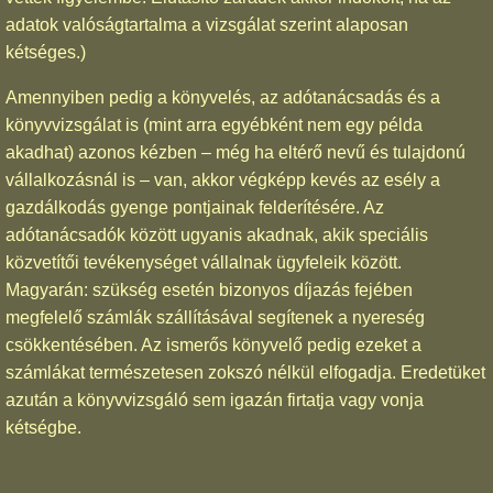
adatok valóságtartalma a vizsgálat szerint alaposan
kétséges.)
Amennyiben pedig a könyvelés, az adótanácsadás és a
könyvvizsgálat is (mint arra egyébként nem egy példa
akadhat) azonos kézben – még ha eltérő nevű és tulajdonú
vállalkozásnál is – van, akkor végképp kevés az esély a
gazdálkodás gyenge pontjainak felderítésére. Az
adótanácsadók között ugyanis akadnak, akik speciális
közvetítői tevékenységet vállalnak ügyfeleik között.
Magyarán: szükség esetén bizonyos díjazás fejében
megfelelő számlák szállításával segítenek a nyereség
csökkentésében. Az ismerős könyvelő pedig ezeket a
számlákat természetesen zokszó nélkül elfogadja. Eredetüket
azután a könyvvizsgáló sem igazán firtatja vagy vonja
kétségbe.