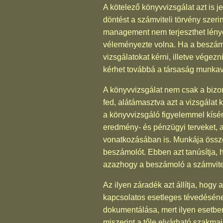
A kötelező könyvvizsgálat azt is 
döntést a számviteli törvény szer
management nem terjeszthet lényeg
véleményezte volna. Ha a beszámo
vizsgálatokat kérni, illetve vége
kérhet továbbá a társaság munkaváll
A könyvvizsgálat nem csak a bizon
fed, alátámasztva azt a vizsgálat 
a könyvvizsgáló figyelemmel kíséri 
eredmény- és pénzügyi terveket, a
vonatkozásában is. Munkája össze
beszámolót. Ebben azt tanúsítja, 
azazhogy a beszámoló a számviteli
Az ilyen záradék azt állítja, hog
kapcsolatos esetleges tévedéséne
dokumentálása, mert ilyen esetbe
miszerint a tőle elvárható szakmai