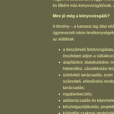
és főként más könyvvizsgálónak, 
Mire jó még a könyvvizsgáló?
A törvény – a kamarai tag által e
úgynevezett rokon tevékenységeket
az alábbiak:
a beszámoló felülvizsgálat
összképet adjon a vállalkoz
alapításkor, átalakuláskor, 
hitelesítési, záradékolási fe
üzletviteli tanácsadás, ezen 
számviteli, ellenőrzési rend
tanácsadás;
ingatlanbecslés;
adótanácsadás és képvisele
készletgazdálkodás, projekt
különféle szakmai struktúrá