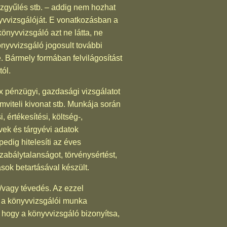
közgyűlés stb. – addig nem hozhat
nyvvizsgálóját. E vonatkozásban a
önyvvizsgáló azt ne látta, ne
nyvvizsgáló jogosult további
. Bármely formában felvilágosítást
tól.
x pénzügyi, gazdasági vizsgálatot
ámviteli kivonat stb. Munkája során
 értékesítési, költség-,
vek és tárgyévi adatok
dig hitelesíti az éves
zabálytalanságot, törvénysértést,
sok betartásával készült.
s/vagy tévedés. Az ezzel
s a könyvvizsgálói munka
hogy a könyvvizsgáló bizonyítsa,