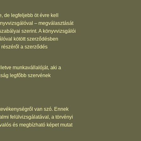
, de legfeljebb öt évre kell
könyvvizsgálóval – megválasztását
szabályai szerint. A könyvvizsgálói
lóval kötött szerződésben
ó részéről a szerződés
lletve munkavállalóját, aki a
aság legfőbb szervének
 tevékenységről van szó. Ennek
mi felülvizsgálatával, a törvényi
a valós és megbízható képet mutat