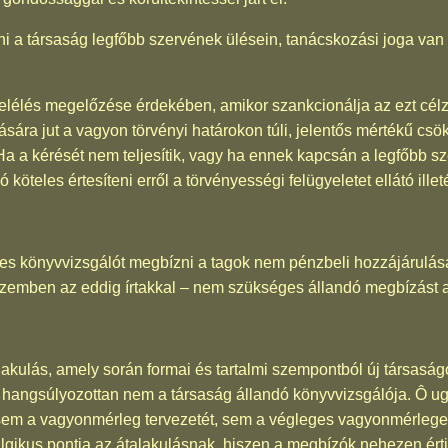
ni a társaság legfőbb szervének ülésein, tanácskozási joga van a
nfelélés megelőzése érdekében, amikor szankcionálja az ezt célzó 
sára jut a vagyon törvényi határokon túli, jelentős mértékű csö
a a kérését nem teljesítik, vagy ha ennek kapcsán a legfőbb sze
ó köteles értesíteni erről a törvényességi felügyeletet ellátó ill
es könyvvizsgálót megbízni a tagok nem pénzbeli hozzájárulásán
szemben az eddig írtakkal – nem szükséges állandó megbízást 
lakulás, amely során formai és tartalmi szempontból új társaságo
e hangsúlyozottan nem a társaság állandó könyvvizsgálója. Ô ug
i sem a vagyonmérleg tervezetét, sem a végleges vagyonmérleg
lgikus pontja az átalakulásnak, hiszen a megbízók nehezen értik