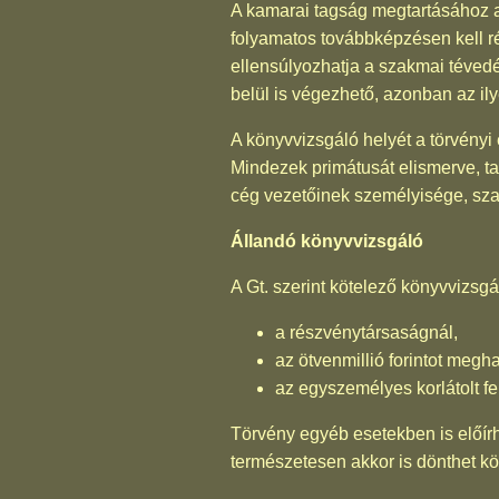
A kamarai tagság megtartásához a 
folyamatos továbbképzésen kell rés
ellensúlyozhatja a szakmai téved
belül is végezhető, azonban az il
A könyvvizsgáló helyét a törvényi 
Mindezek primátusát elismerve, ta
cég vezetőinek személyisége, sza
Állandó könyvvizsgáló
A Gt. szerint kötelező könyvvizsgá
a részvénytársaságnál,
az ötvenmillió forintot megh
az egyszemélyes korlátolt f
Törvény egyéb esetekben is előírh
természetesen akkor is dönthet kö