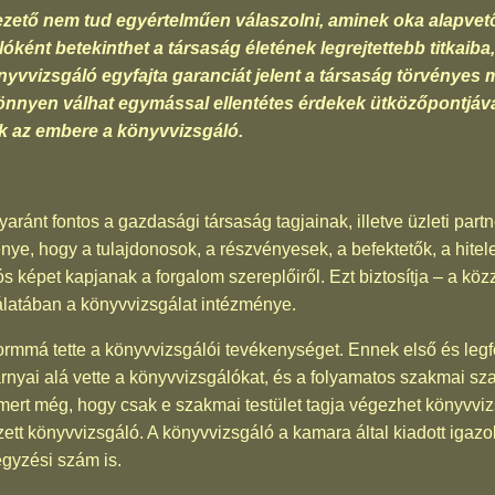
zető nem tud egyértelműen válaszolni, aminek oka alapvet
lóként betekinthet a társaság életének legrejtettebb titkaiba,
yvvizsgáló egyfajta garanciát jelent a társaság törvényes 
könnyen válhat egymással ellentétes érdekek ütközőpontjáv
nek az embere a könyvvizsgáló.
ánt fontos a gazdasági társaság tagjainak, illetve üzleti partne
e, hogy a tulajdonosok, a részvényesek, a befektetők, a hitelez
 képet kapjanak a forgalom szereplőiről. Ezt biztosítja – a közz
álatában a könyvvizsgálat intézménye.
ormmá tette a könyvvizsgálói tevékenységet. Ennek első és legfo
rnyai alá vette a könyvvizsgálókat, és a folyamatos szakmai s
ert még, hogy csak e szakmai testület tagja végezhet könyvviz
ett könyvvizsgáló. A könyvvizsgáló a kamara által kiadott igazo
egyzési szám is.