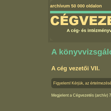
archívum 50 000 oldalon
CÉGVEZ
A cég- és intézményv
A könyvvizsgál
A cég vezetői VII.
Figyelem! Kérjük, az értelmezés
Megjelent a
Cégvezetés (archív) 