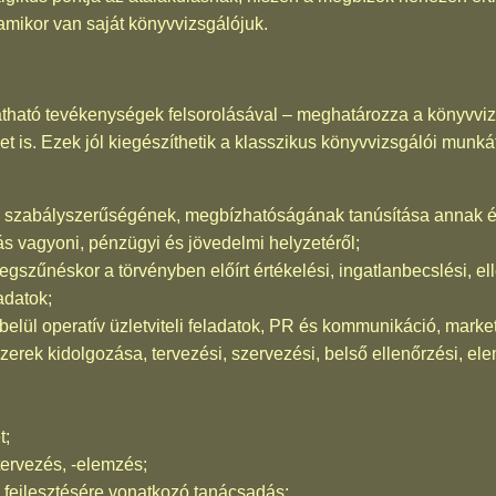
amikor van saját könyvvizsgálójuk.
llátható tevékenységek felsorolásával – meghatározza a könyvviz
 is. Ezek jól kiegészíthetik a klasszikus könyvvizsgálói munkát
a, szabályszerűségének, megbízhatóságának tanúsítása annak é
ás vagyoni, pénzügyi és jövedelmi helyzetéről;
megszűnéskor a törvényben előírt értékelési, ingatlanbecslési, e
ladatok;
belül operatív üzletviteli feladatok, PR és kommunikáció, marketi
szerek kidolgozása, tervezési, szervezési, belső ellenőrzési, e
t;
tervezés, -elemzés;
k fejlesztésére vonatkozó tanácsadás;