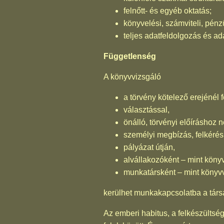
felnőtt- és egyéb oktatás;
könyvelési, számviteli, pénz
teljes adatfeldolgozás és ada
Függetlenség
A könyvvizsgáló
a törvény kötelező erejénél 
választással,
önálló, törvényi előíráshoz 
személyi megbízás, felkérés
pályázat útján,
alvállakozóként – mint köny
munkatársként – mint könyvv
kerülhet munkakapcsolatba a társ
Az emberi habitus, a felkészültsé