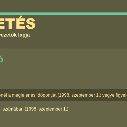
ETÉS
ezetők lapja
ó
énél a megjelenés időpontját (1998. szeptember 1.) vegye figye
7. számában
(1998. szeptember 1.)