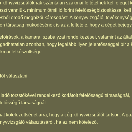
könyvvizsgálóknak számtalan szakmai feltételnek kell eleget t
zt venniük, minimum ötmillió forint felelősségbiztosítással kel
ésből eredő megbízói károsodást. A könyvvizsgálói tevékenység
yen társaság működésének is az a feltétele, hogy a céget bejeg
előírások, a kamarai szabályzat rendelkezései, valamint az által
gadhatatlan azonban, hogy legalább ilyen jelentősséggel bír a
kmai felkészültsége.
lót választani
aladó törzstőkével rendelkező korlátolt felelősségű társaságnál,
elelősségű társaságnál.
at kötelezettséget arra, hogy a cég könyvvizsgálót tartson. A g
nyvvizsgáló választásáról, ha az nem kötelező.