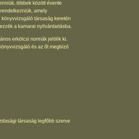
enniük, többek között évente
l rendelkezniük, amely
 könyvvizsgáló társaság keretén
yezzék a kamarai nyilvántartásba.
ános erkölcsi normák jelölik ki.
 könyvvizsgáló és az őt megbízó
azdasági társaság legfőbb szerve