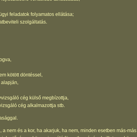
ügyi feladatok folyamatos ellátása;
tbeviteli szolgáltatás.
fogva,
nem kötött döntéssel,
 alapján,
vvizsgáló cég külső megbízottja,
izsgáló cég alkalmazottja stb.
asággal.
g, a nem és a kor, ha akarjuk, ha nem, minden esetben más-más k