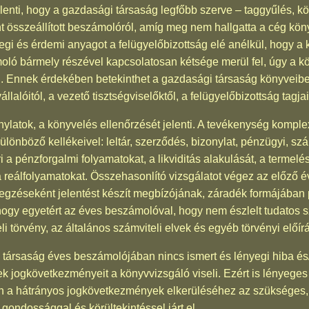
jelenti, hogy a gazdasági társaság legfőbb szerve – taggyűlés, 
int összeállított beszámolóról, amíg meg nem hallgatta a cég kö
i és érdemi anyagot a felügyelőbizottság elé anélkül, hogy a k
ló bármely részével kapcsolatosan kétsége merül fel, úgy a kö
zni. Ennek érdekében betekinthet a gazdasági társaság könyveibe
alóitól, a vezető tisztségviselőktől, a felügyelőbizottság tagjai
ylatok, a könyvelés ellenőrzését jelenti. A tevékenység komple
különböző kellékeivel: leltár, szerződés, bizonylat, pénzügyi, sz
a pénzforgalmi folyamatokat, a likviditás alakulását, a termelési,
 reálfolyamatokat. Összehasonlító vizsgálatot végez az előző é
gzéseként jelentést készít megbízójának, záradék formájában pe
hogy egyetért az éves beszámolóval, hogy nem észlelt tudatos s
 törvény, az általános számviteli elvek és egyéb törvényi előírá
y a társaság éves beszámolójában nincs ismert és lényegi hiba é
k jogkövetkezményeit a könyvvizsgáló viseli. Ezért is lényege
n a hátrányos jogkövetkezmények elkerüléséhez az szükséges, 
 gondossággal és körültekintéssel járt el.