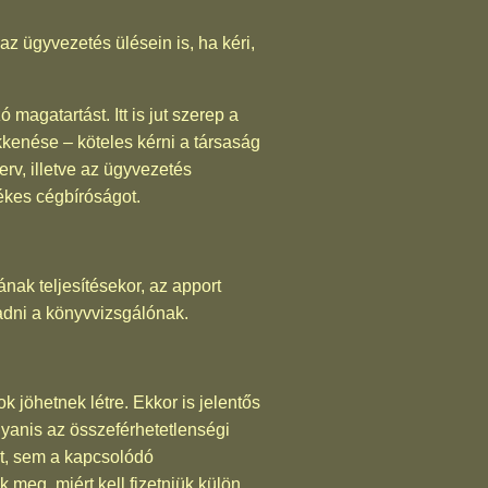
z ügyvezetés ülésein is, ha kéri,
magatartást. Itt is jut szerep a
kkenése – köteles kérni a társaság
rv, illetve az ügyvezetés
etékes cégbíróságot.
ak teljesítésekor, az apport
adni a könyvvizsgálónak.
k jöhetnek létre. Ekkor is jelentős
yanis az összeférhetetlenségi
et, sem a kapcsolódó
 meg, miért kell fizetniük külön