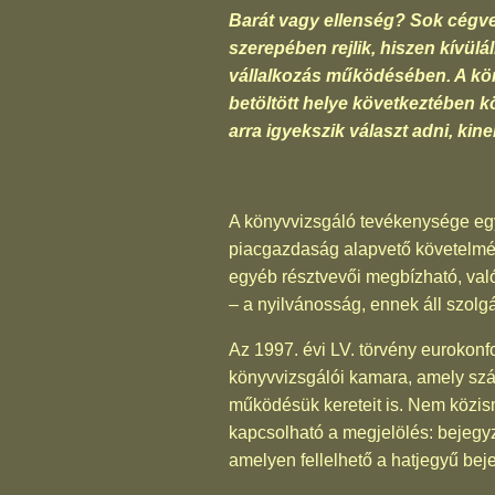
Barát vagy ellenség? Sok cégve
szerepében rejlik, hiszen kívülál
vállalkozás működésében. A kön
betöltött helye következtében 
arra igyekszik választ adni, ki
A könyvvizsgáló tevékenysége egyar
piacgazdaság alapvető követelmény
egyéb résztvevői megbízható, valós
– a nyilvánosság, ennek áll szolg
Az 1997. évi LV. törvény eurokonf
könyvvizsgálói kamara, amely szá
működésük kereteit is. Nem közism
kapcsolható a megjelölés: bejegyz
amelyen fellelhető a hatjegyű bej