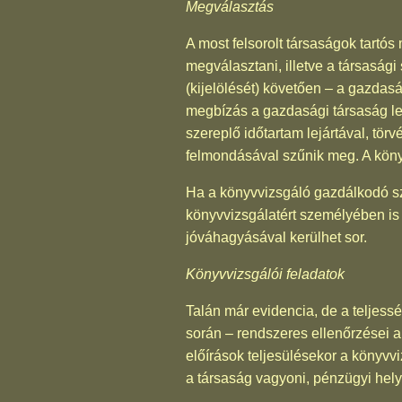
Megválasztás
A most felsorolt társaságok tartós 
megválasztani, illetve a társaság
(kijelölését) követően – a gazdasá
megbízás a gazdasági társaság le
szereplő időtartam lejártával, tör
felmondásával szűnik meg. A köny
Ha a könyvvizsgáló gazdálkodó szerv
könyvvizsgálatért személyében is
jóváhagyásával kerülhet sor.
Könyvvizsgálói feladatok
Talán már evidencia, de a teljes
során – rendszeres ellenőrzései al
előírások teljesülésekor a könyvv
a társaság vagyoni, pénzügyi hely