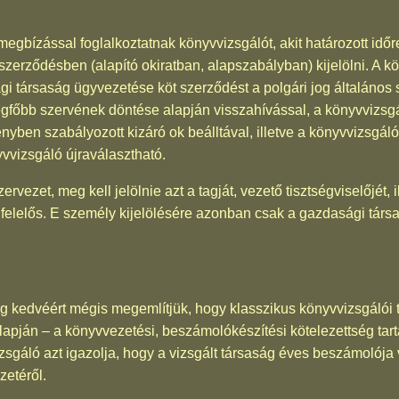
megbízással foglalkoztatnak könyvvizsgálót, akit határozott időre
i szerződésben (alapító okiratban, alapszabályban) kijelölni. A 
gi társaság ügyvezetése köt szerződést a polgári jog általános 
gfőbb szervének döntése alapján visszahívással, a könyvvizsgá
vényben szabályozott kizáró ok beálltával, illetve a könyvvizsgál
vvizsgáló újraválasztható.
ezet, meg kell jelölnie azt a tagját, vezető tisztségviselőjét, i
 felelős. E személy kijelölésére azonban csak a gazdasági társ
ség kedvéért mégis megemlítjük, hogy klasszikus könyvvizsgálói
apján – a könyvvezetési, beszámolókészítési kötelezettség tartal
izsgáló azt igazolja, hogy a vizsgált társaság éves beszámolój
zetéről.