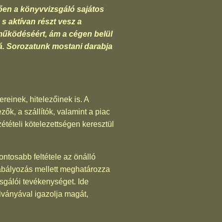
ően a könyvvizsgáló sajátos
 s aktívan részt vesz a
működéséért, ám a cégen belül
á. Sorozatunk mostani darabja
reinek, hitelezőinek is. A
ők, a szállítók, valamint a piac
étételi kötelezettségen keresztül
ntosabb feltétele az önálló
zabályozás mellett meghatározza
sgálói tevékenységet. Ide
lványával igazolja magát,