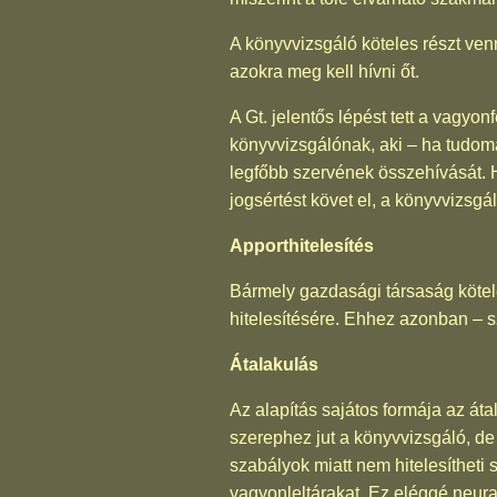
A könyvvizsgáló köteles részt ven
azokra meg kell hívni őt.
A Gt. jelentős lépést tett a vagyo
könyvvizsgálónak, aki – ha tudomá
legfőbb szervének összehívását. H
jogsértést követ el, a könyvvizsgál
Apporthitelesítés
Bármely gazdasági társaság kötel
hitelesítésére. Ehhez azonban – 
Átalakulás
Az alapítás sajátos formája az áta
szerephez jut a könyvvizsgáló, d
szabályok miatt nem hitelesíthet
vagyonleltárakat. Ez eléggé neura