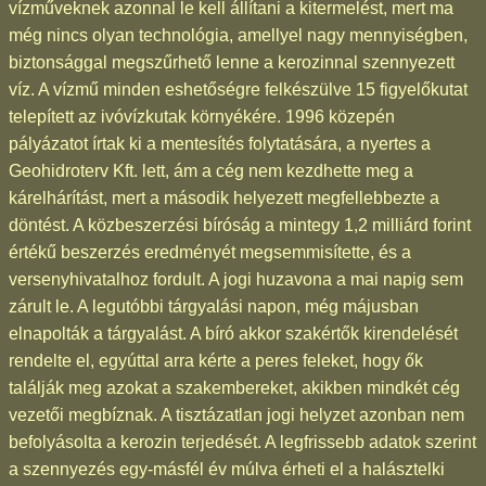
vízműveknek azonnal le kell állítani a kitermelést, mert ma
még nincs olyan technológia, amellyel nagy mennyiségben,
biztonsággal megszűrhető lenne a kerozinnal szennyezett
víz. A vízmű minden eshetőségre felkészülve 15 figyelőkutat
telepített az ivóvízkutak környékére. 1996 közepén
pályázatot írtak ki a mentesítés folytatására, a nyertes a
Geohidroterv Kft. lett, ám a cég nem kezdhette meg a
kárelhárítást, mert a második helyezett megfellebbezte a
döntést. A közbeszerzési bíróság a mintegy 1,2 milliárd forint
értékű beszerzés eredményét megsemmisítette, és a
versenyhivatalhoz fordult. A jogi huzavona a mai napig sem
zárult le. A legutóbbi tárgyalási napon, még májusban
elnapolták a tárgyalást. A bíró akkor szakértők kirendelését
rendelte el, egyúttal arra kérte a peres feleket, hogy ők
találják meg azokat a szakembereket, akikben mindkét cég
vezetői megbíznak. A tisztázatlan jogi helyzet azonban nem
befolyásolta a kerozin terjedését. A legfrissebb adatok szerint
a szennyezés egy-másfél év múlva érheti el a halásztelki