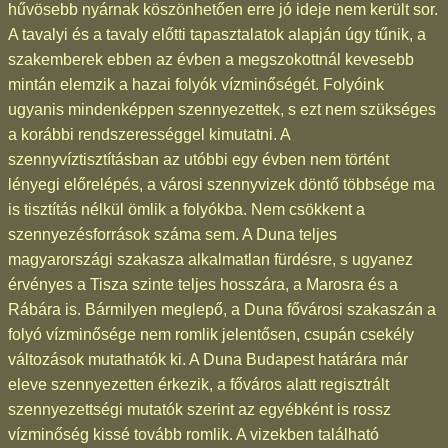
hűvösebb nyárnak köszönhetően erre jó ideje nem került sor.
A tavalyi és a tavaly előtti tapasztalatok alapján úgy tűnik, a
szakemberek ebben az évben a megszokottnál kevesebb
mintán elemzik a hazai folyók vízminőségét. Folyóink
ugyanis mindenképpen szennyezettek, s ezt nem szükséges
a korábbi rendszerességgel kimutatni. A
szennyvíztisztításban az utóbbi egy évben nem történt
lényegi előrelépés, a városi szennyvizek döntő többsége ma
is tisztítás nélkül ömlik a folyókba. Nem csökkent a
szennyezésforrások száma sem. A Duna teljes
magyarországi szakasza alkalmatlan fürdésre, s ugyanez
érvényes a Tisza szinte teljes hosszára, a Marosra és a
Rábára is. Bármilyen meglepő, a Duna fővárosi szakaszán a
folyó vízminősége nem romlik jelentősen, csupán csekély
változások mutathatók ki. A Duna Budapest határára már
eleve szennyezetten érkezik, a főváros alatt regisztrált
szennyezettségi mutatók szerint az egyébként is rossz
vízminőség kissé tovább romlik. A vizekben található