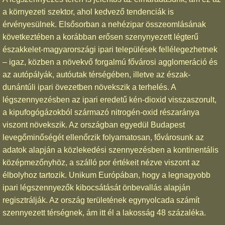
a környezeti szektor, ahol kedvező tendenciák is
érvényesülnek. Elsősorban a nehézipar összeomlásának
következtében a korábban erősen szenynyezett légterű
északkelet-magyarországi ipari települések fellélegezhetnek
– igaz, közben a növekvő forgalmú fővárosi agglomeráció és
az autópályák, autóutak térségében, illetve az észak-
dunántúli ipari övezetben növekszik a terhelés. A
légszennyezésben az ipari eredetű kén-dioxid visszaszorult,
a kipufogógázokból származó nitrogén-oxid részaránya
viszont növekszik. Az országban egyedül Budapest
levegőminőségét ellenőrzik folyamatosan, fővárosunk az
adatok alapján a közlekedési szennyezésben a kontinentális
középmezőnyhöz, a szálló por értékeit nézve viszont az
élbolyhoz tartozik. Unikum Európában, hogy a legnagyobb
ipari légszennyezők kibocsátását önbevallás alapján
regisztrálják. Az ország területének egynyolcada számít
szennyezett térségnek, ám itt él a lakosság 48 százaléka.