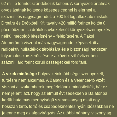
62 millió forintot szándékozik költeni. A környezeti ártalmak
orvoslásának költsége közepes cégnél is elérheti a
százmilliós nagyságrendet: a 700 főt foglalkoztató miskolci
Drótáru és Drótkötél Kft. tavaly 420 millió forintot költött új
pácolóüzem – a drótok savkezelését környezetszennyezés
nélkül megoldó létesítmény – felépítésére. A Paksi
Atomerőmű viszont más nagyságrendet képvisel: itt a
radioaktív hulladékok tárolására és a biztonsági rendszer
folyamatos korszerűsítésére a következő évtizedben
százmilliárd forint körüli összeget kell fordítani.
A vizek minősége
Folyóvizeink többsége szennyezett,
fürdésre nem alkalmas. A Balaton és a Velencei-tó vizét
viszont a szakemberek megfelelőnek minősítették, bár ez
nem jelenti azt, hogy az elmúlt évtizedekben a Balatonba
került hatalmas mennyiségű szerves anyag miatt egy
hosszan tartó, forró és csapadékmentes nyári időszakban ne
jelenne meg az algavirágzás. Az utóbbi néhány, viszonylag