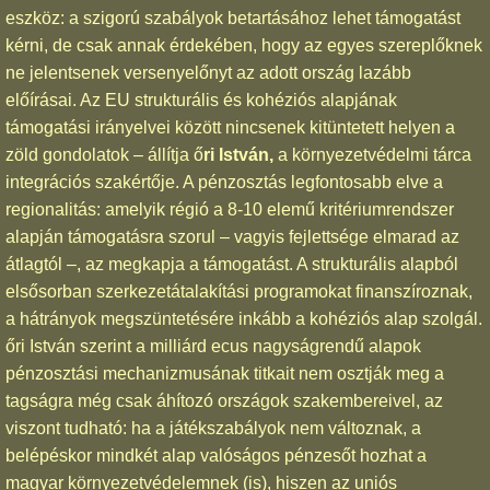
eszköz: a szigorú szabályok betartásához lehet támogatást
kérni, de csak annak érdekében, hogy az egyes szereplőknek
ne jelentsenek versenyelőnyt az adott ország lazább
előírásai. Az EU strukturális és kohéziós alapjának
támogatási irányelvei között nincsenek kitüntetett helyen a
zöld gondolatok – állítja ő
ri István,
a környezetvédelmi tárca
integrációs szakértője. A pénzosztás legfontosabb elve a
regionalitás: amelyik régió a 8-10 elemű kritériumrendszer
alapján támogatásra szorul – vagyis fejlettsége elmarad az
átlagtól –, az megkapja a támogatást. A strukturális alapból
elsősorban szerkezetátalakítási programokat finanszíroznak,
a hátrányok megszüntetésére inkább a kohéziós alap szolgál.
őri István szerint a milliárd ecus nagyságrendű alapok
pénzosztási mechanizmusának titkait nem osztják meg a
tagságra még csak áhítozó országok szakembereivel, az
viszont tudható: ha a játékszabályok nem változnak, a
belépéskor mindkét alap valóságos pénzesőt hozhat a
magyar környezetvédelemnek (is), hiszen az uniós