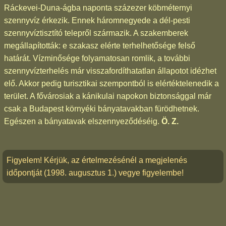
Ráckevei-Duna-ágba naponta százezer köbméternyi
szennyvíz érkezik. Ennek háromnegyede a dél-pesti
szennyvíztisztító telepről származik. A szakemberek
megállapították: e szakasz elérte terhelhetősége felső
határát. Vízminősége folyamatosan romlik, a további
szennyvízterhelés már visszafordíthatatlan állapotot idézhet
elő. Akkor pedig turisztikai szempontból is elértéktelenedik a
terület. A fővárosiak a kánikulai napokon biztonsággal már
csak a Budapest környéki bányatavakban fürödhetnek.
Egészen a bányatavak elszennyeződéséig.
Ö. Z.
Figyelem! Kérjük, az értelmezésénél a megjelenés
időpontját (1998. augusztus 1.) vegye figyelembe!