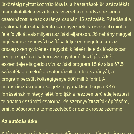
ütközésig nyitott közműollóra is: a háztartások 94 százalékát
már rákötötték a vezetékes ivóvízellátó rendszerre, ám a
csatornázott lakások aránya csupán 45 százalék. Ráadásul a
csatornahálózatba kerülő szennyvíznek is kevesebb mint a
fele folyik át valamilyen tisztítási eljáráson. Jó néhány megyei
jogú város szennyvíztisztítása teljesen megoldatlan, az
ország szennyvizének nagyobbik feléért felelős fővárosban
pedig csupán a csatornavíz egyötödét tisztítják. A két
esztendeje elfogadott víztisztítási program 15 év alatt 67,5
százalékra emelné a csatornázott területek arányát, a
program becsült költségigénye 500 millió forint. A
finanszírozási gondokat jelzi ugyanakkor, hogy a KKA
forrásainak mintegy felét fordítják a részben területfejlesztési
feladatnak számító csatorna- és szennyvíztisztítók építésére,
amit elsősorban a természetvédők néznek rossz szemmel.
Az autózás átka
A légszennyezés terén is jelentős az elmaradásunk, ám ez az