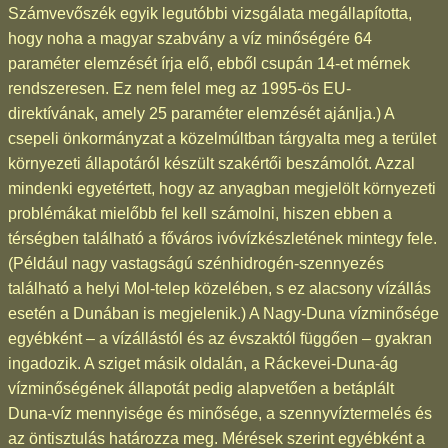
Számvevőszék egyik legutóbbi vizsgálata megállapította,
hogy noha a magyar szabvány a víz minőségére 64
paraméter elemzését írja elő, ebből csupán 14-et mérnek
rendszeresen. Ez nem felel meg az 1995-ös EU-
direktívának, amely 25 paraméter elemzését ajánlja.) A
csepeli önkormányzat a közelmúltban tárgyalta meg a terület
környezeti állapotáról készült szakértői beszámolót. Azzal
mindenki egyetértett, hogy az anyagban megjelölt környezeti
problémákat mielőbb fel kell számolni, hiszen ebben a
térségben található a főváros ivóvízkészletének mintegy fele.
(Például nagy vastagságú szénhidrogén-szennyezés
található a helyi Mol-telep közelében, s ez alacsony vízállás
esetén a Dunában is megjelenik.) A Nagy-Duna vízminősége
egyébként – a vízállástól és az évszaktól függően – gyakran
ingadozik. A sziget másik oldalán, a Ráckevei-Duna-ág
vízminőségének állapotát pedig alapvetően a betáplált
Duna-víz mennyisége és minősége, a szennyvíztermelés és
az öntisztulás határozza meg. Mérések szerint egyébként a