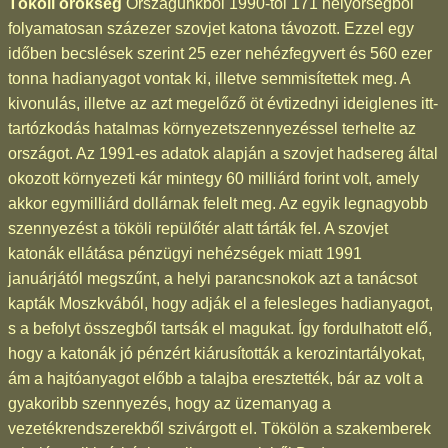
Tököli örökség
Országunkból 1990-től 171 helyőrségből
folyamatosan százezer szovjet katona távozott. Ezzel egy
időben becslések szerint 25 ezer nehézfegyvert és 560 ezer
tonna hadianyagot vontak ki, illetve semmisítettek meg. A
kivonulás, illetve az azt megelőző öt évtizednyi ideiglenes itt-
tartózkodás hatalmas környezetszennyezéssel terhelte az
országot. Az 1991-es adatok alapján a szovjet hadsereg által
okozott környezeti kár mintegy 60 milliárd forint volt, amely
akkor egymilliárd dollárnak felelt meg. Az egyik legnagyobb
szennyezést a tököli repülőtér alatt tárták fel. A szovjet
katonák ellátása pénzügyi nehézségek miatt 1991
januárjától megszűnt, a helyi parancsnokok azt a tanácsot
kapták Moszkvából, hogy adják el a felesleges hadianyagot,
s a befolyt összegből tartsák el magukat. Így fordulhatott elő,
hogy a katonák jó pénzért kiárusították a kerozintartályokat,
ám a hajtóanyagot előbb a talajba eresztették, bár az volt a
gyakoribb szennyezés, hogy az üzemanyag a
vezetékrendszerekből szivárgott el. Tökölön a szakemberek