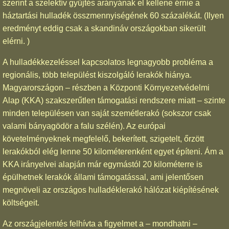
szerint a szelektív gyűjtés arányának el kellene érnie a
háztartási hulladék összmennyiségének 60 százalékát. (Ilyen
eredményt eddig csak a skandináv országokban sikerült
elérni. )
A hulladékkezeléssel kapcsolatos legnagyobb probléma a
regionális, több települést kiszolgáló lerakók hiánya.
Magyarországon – részben a Központi Környezetvédelmi
Alap (KKA) szakszerűtlen támogatási rendszere miatt – szinte
minden településen van saját szemétlerakó (sokszor csak
valami bányagödör a falu szélén). Az európai
követelményeknek megfelelő, bekerített, szigetelt, őrzött
lerakókból elég lenne 50 kilométerenként egyet építeni. Ám a
KKA irányelvei alapján már egymástól 20 kilométerre is
épülhetnek lerakók állami támogatással, ami jelentősen
megnöveli az országos hulladéklerakó hálózat kiépítésének
költségeit.
Az országjelentés felhívta a figyelmet a – mondhatni –