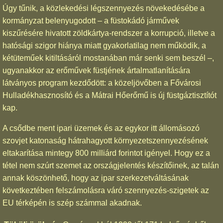
Úgy tűnik, a közlekedési légszennyezés növekedésébe a
kormányzat belenyugodott – a füstokádó járművek
kiszűrésére hivatott zöldkártya-rendszer a korrupció, illetve a
hatósági szigor hiánya miatt gyakorlatilag nem működik, a
kétüteműek kitiltásáról mostanában már senki sem beszél –,
ugyanakkor az erőművek füstjének ártalmatlanítására
látványos program kezdődött: a közeljövőben a Fővárosi
Hulladékhasznosító és a Mátrai Hőerőmű is új füstgáztisztítót
kap.
A csődbe ment ipari üzemek és az egykor itt állomásozó
szovjet katonaság hátrahagyott környezetszennyezésének
eltakarítása mintegy 800 milliárd forintot igényel. Hogy ez a
tétel nem szúrt szemet az országjelentés készítőinek, az talán
annak köszönhető, hogy az ipar szerkezetváltásának
következtében felszámolásra váró szennyezés-szigetek az
EU térképén is szép számmal akadnak.