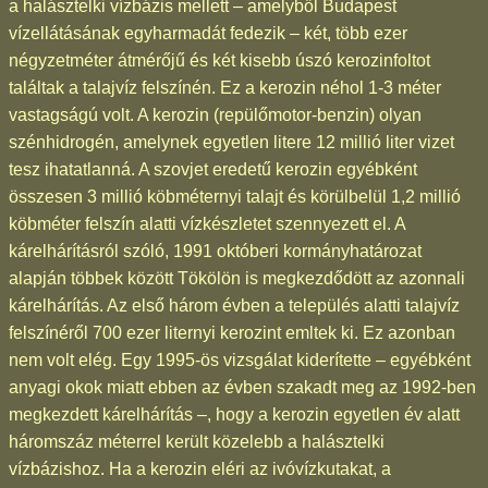
a halásztelki vízbázis mellett – amelyből Budapest
vízellátásának egyharmadát fedezik – két, több ezer
négyzetméter átmérőjű és két kisebb úszó kerozinfoltot
találtak a talajvíz felszínén. Ez a kerozin néhol 1-3 méter
vastagságú volt. A kerozin (repülőmotor-benzin) olyan
szénhidrogén, amelynek egyetlen litere 12 millió liter vizet
tesz ihatatlanná. A szovjet eredetű kerozin egyébként
összesen 3 millió köbméternyi talajt és körülbelül 1,2 millió
köbméter felszín alatti vízkészletet szennyezett el. A
kárelhárításról szóló, 1991 októberi kormányhatározat
alapján többek között Tökölön is megkezdődött az azonnali
kárelhárítás. Az első három évben a település alatti talajvíz
felszínéről 700 ezer liternyi kerozint emltek ki. Ez azonban
nem volt elég. Egy 1995-ös vizsgálat kiderítette – egyébként
anyagi okok miatt ebben az évben szakadt meg az 1992-ben
megkezdett kárelhárítás –, hogy a kerozin egyetlen év alatt
háromszáz méterrel került közelebb a halásztelki
vízbázishoz. Ha a kerozin eléri az ivóvízkutakat, a