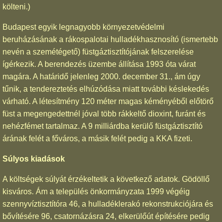
költeni.)
Budapest egyik legnagyobb környezetvédelmi
beruházásának a rákospalotai hulladékhasznosító (ismertebb
nevén a szemétégető) füstgáztisztítójának felszerelése
ígérkezik. A berendezés üzembe állítása 1993 óta várat
magára. A határidő jelenleg 2000. december 31., ám úgy
tűnik, a tendereztetés elhúzódása miatt további késlekedés
várható. A létesítmény 120 méter magas kéményéből előtörő
füst a megengedettnél jóval több rákkeltő dioxint, furánt és
nehézfémet tartalmaz. A 9 milliárdba kerülő füstgáztisztító
árának felét a főváros, a másik felét pedig a KKA fizeti.
Súlyos kiadások
A költségek súlyát érzékeltetik a következő adatok. Gödöllő
kisváros. Ám a település önkormányzata 1999 végéig
szennyvíztisztítóra 46, a hulladéklerakó rekonstrukciójára és
bővítésére 96, csatornázásra 24, elkerülőút építésére pedig