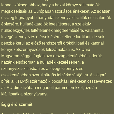
lenne szükség ahhoz, hogy a hazai környezeti mutatók
megközelítsék az Európában szokásos értékeket. Az irdatlan
összeg legnagyobb hányadát szennyvíztisztítók és csatornák
építésére, hulladéktárolók létesítésére, a szelektív
hulladékgyűjtés feltételeinek megteremtésére, valamint a
levegőszennyezés mérséklésére kellene fordítani, de sok
pénzbe kerül az előző rendszertől örökölt ipari és katonai
környezetszennyezések felszámolása is. Az Unió
Magyarországgal foglalkozó országjelentéséből kiderül:
hazánk elsősorban a hulladék kezelésében, a
szennyvíztisztításban és a levegőszennyezés
csökkentésében szorul sürgős felzárkóz(tat)ásra. A szigorú
bírák a KTM-től származó kibocsátási értékeket összevetették
az EU-direktívában megadott paraméterekkel, azután
kiállították a bizonyítványt.
Égig érő szemét