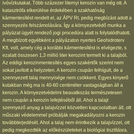
ivóvízkutakat. Több százezer liternyi kerozin van még ott. A
katasztrófa elkerülése érdekében a szakhatóság
kármentesítést rendelt el, az ÁPV Rt. pedig megbízást adott a
szennyezés felszámolására. Így a környezetvédő munka a
pályázat ügyét rendező jogi procedúra alatt is folytatódhatott.
A megbízott egyébként a pályázaton nyertes Geohidroterv
Kft. volt, amely cég a korábbi kármentesítést is elvégezte, s
ezalatt összesen 1,3 millió liter kerozint termelt ki a talajból.
Az eddigi kerozinmentesítés egyes szakértők szerint nem
sokat javított a helyzeten. A kerozin csupán felhígult, de a
szennyezett talaj mennyisége nem csökkent. Egyes kinyerő
kutakban még ma is 40-60 centiméter vastagságban áll a
kerozin. A környezetvédelmi beavatkozás természetesen
nem csupán a kerozin lefejtéséből áll. Ahol a talajt
szennyező anyag a talajvízzel közvetlen kapcsolatban áll, ott
műszaki védelemmel próbálják megakadályozni a kerozin
továbbterjedését. Ahol a talaj nem érintkezik a talajvízzel, ott
pedig megkezdték az előkészületeket a biológiai tisztításra.