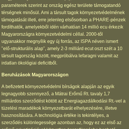
paraméterek szerint az ország egész területe támogatandó
térségnek minősül. Ami a társult tagok környezetvédelmének
támogatását illeti, erre jelenleg elsősorban a PHARE-pénzek
fordíthatók, amelyekből idén várhatóan 14 millió ecu érkezik
Magyarországra környezetvédelmi céllal. 2000-től
ugyanakkor megnyílik egy új forrás, az ISPA néven ismert
"elő-strukturális alap", amely 2-3 milliárd ecut oszt szét a 10
társult tagország között, megpróbálva lefaragni valamit az
irdatlan ökológiai deficitből.
Beruházások Magyarországon
A befizetett környezetvédelmi bírságok alapján az egyik
legnagyobb szennyező, a Mátrai Erőmű Rt. tavaly 1,7
milliárdos szerződést kötött az Energiagazdálkodási Rt.-vel a
tüzelési maradékok környezetbarát elhelyezésére, illetve
hasznosítására. A technológia értéke is tekintélyes, a
szerződés különlegessége azonban az, hogy ez az első az