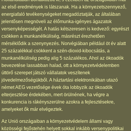
az első eredmények is látszanak. Ha a környezetszennyező,
energiafaló tevékenységeket megadóztatják, az általában
jelentősen megnöveli az élőmunka-igényes ágazatok
versenyképességét. A hatás kétszeresen is kedvező: egyrészt
csökken a munkanélküliség, másrészt érezhetően
mérséklődik a szenynyezés. Norvégiában például öt év alatt
25 százalékkal csökkent a szén-dioxid-kibocsátás, a
munkanélküliség pedig alig 5 százalékos. Ahol az ökoadók
bevezetése lassabban halad, ott a környezetvédelemben
úttörő szerepet játszó vállalatok veszítenek
jövedelmezőségükből. A háztartási elektronikában utazó
német AEG vezetősége évek óta lobbyzik az ökoadók
elterjesztése érdekében, mert örülnének, ha végre a
konkurencia is rákényszerülne azokra a fejlesztésekre,
amelyeket ők már elvégeztek.
Az Unió országaiban a környezetvédelem állami vagy
közösségi fejőstehén helyett sokkal inkább versenypolitikai