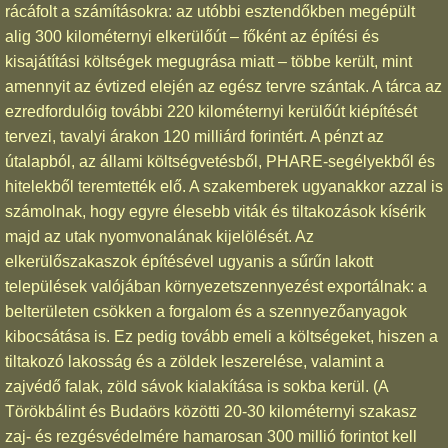
rácáfolt a számításokra: az utóbbi esztendőkben megépült
alig 300 kilométernyi elkerülőút – főként az építési és
kisajátítási költségek megugrása miatt – többe került, mint
amennyit az évtized elején az egész tervre szántak. A tárca az
ezredfordulóig további 220 kilométernyi kerülőút kiépítését
tervezi, tavalyi árakon 120 milliárd forintért. A pénzt az
útalapból, az állami költségvetésből, PHARE-segélyekből és
hitelekből teremtették elő. A szakemberek ugyanakkor azzal is
számolnak, hogy egyre élesebb viták és tiltakozások kísérik
majd az utak nyomvonalának kijelölését. Az
elkerülőszakaszok építésével ugyanis a sűrűn lakott
települések valójában környezetszennyezést exportálnak: a
belterületen csökken a forgalom és a szennyezőanyagok
kibocsátása is. Ez pedig tovább emeli a költségeket, hiszen a
tiltakozó lakosság és a zöldek leszerelése, valamint a
zajvédő falak, zöld sávok kialakítása is sokba kerül. (A
Törökbálint és Budaörs közötti 20-30 kilométernyi szakasz
zaj- és rezgésvédelmére hamarosan 300 millió forintot kell