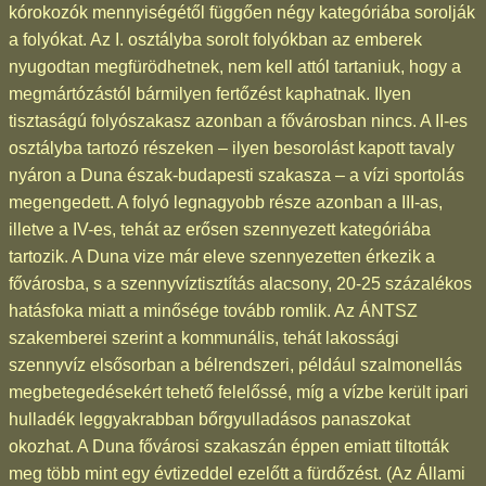
kórokozók mennyiségétől függően négy kategóriába sorolják
a folyókat. Az I. osztályba sorolt folyókban az emberek
nyugodtan megfürödhetnek, nem kell attól tartaniuk, hogy a
megmártózástól bármilyen fertőzést kaphatnak. Ilyen
tisztaságú folyószakasz azonban a fővárosban nincs. A II-es
osztályba tartozó részeken – ilyen besorolást kapott tavaly
nyáron a Duna észak-budapesti szakasza – a vízi sportolás
megengedett. A folyó legnagyobb része azonban a III-as,
illetve a IV-es, tehát az erősen szennyezett kategóriába
tartozik. A Duna vize már eleve szennyezetten érkezik a
fővárosba, s a szennyvíztisztítás alacsony, 20-25 százalékos
hatásfoka miatt a minősége tovább romlik. Az ÁNTSZ
szakemberei szerint a kommunális, tehát lakossági
szennyvíz elsősorban a bélrendszeri, például szalmonellás
megbetegedésekért tehető felelőssé, míg a vízbe került ipari
hulladék leggyakrabban bőrgyulladásos panaszokat
okozhat. A Duna fővárosi szakaszán éppen emiatt tiltották
meg több mint egy évtizeddel ezelőtt a fürdőzést. (Az Állami