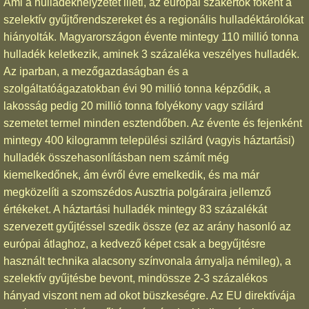
Ami a hulladékhelyzetet illeti, az európai szakértők főként a
szelektív gyűjtőrendszereket és a regionális hulladéktárolókat
hiányolták. Magyarországon évente mintegy 110 millió tonna
hulladék keletkezik, aminek 3 százaléka veszélyes hulladék.
Az iparban, a mezőgazdaságban és a
szolgáltatóágazatokban évi 90 millió tonna képződik, a
lakosság pedig 20 millió tonna folyékony vagy szilárd
szemetet termel minden esztendőben. Az évente és fejenként
mintegy 400 kilogramm települési szilárd (vagyis háztartási)
hulladék összehasonlításban nem számít még
kiemelkedőnek, ám évről évre emelkedik, és ma már
megközelíti a szomszédos Ausztria polgáraira jellemző
értékeket. A háztartási hulladék mintegy 83 százalékát
szervezett gyűjtéssel szedik össze (ez az arány hasonló az
európai átlaghoz, a kedvező képet csak a begyűjtésre
használt technika alacsony színvonala árnyalja némileg), a
szelektív gyűjtésbe bevont, mindössze 2-3 százalékos
hányad viszont nem ad okot büszkeségre. Az EU direktívája