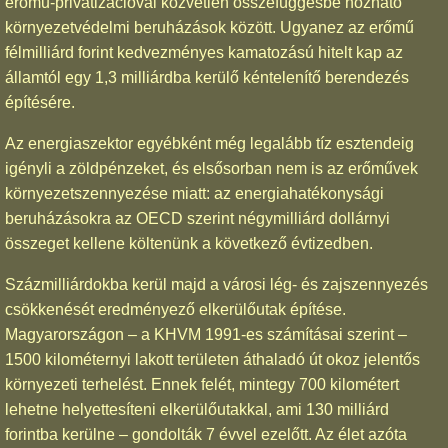
erőmű-privatizációval közvetlen összefüggésbe hozható
környezetvédelmi beruházások között. Ugyanez az erőmű
félmilliárd forint kedvezményes kamatozású hitelt kap az
államtól egy 1,3 milliárdba kerülő kéntelenítő berendezés
építésére.
Az energiaszektor egyébként még legalább tíz esztendeig
igényli a zöldpénzeket, és elsősorban nem is az erőművek
környezetszennyezése miatt: az energiahatékonysági
beruházásokra az OECD szerint négymilliárd dollárnyi
összeget kellene költenünk a következő évtizedben.
Százmilliárdokba kerül majd a városi lég- és zajszennyezés
csökkenését eredményező elkerülőutak építése.
Magyarországon – a KHVM 1991-es számításai szerint –
1500 kilométernyi lakott területen áthaladó út okoz jelentős
környezeti terhelést. Ennek felét, mintegy 700 kilométert
lehetne helyettesíteni elkerülőutakkal, ami 130 milliárd
forintba kerülne – gondolták 7 évvel ezelőtt. Az élet azóta