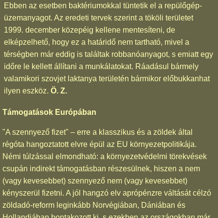
Ebben az esetben baktériumokkal tüntetik el a repülőgép-
üzemanyagot. Az eredeti tervek szerint a tököli területet
1999. december közepéig kellene mentesíteni, de
elképzelhető, hogy ez a határidő nem tartható, mivel a
térségben már eddig is találtak robbanóanyagot, s emiatt egy
időre le kellett állítani a munkálatokat. Ráadásul bármely
valamikori szovjet laktanya területén bármikor előbukkanhat
ilyen eszköz.
Ö. Z.
Támogatások Európában
"A szennyező fizet" – erre a klasszikus és a zöldek által
régóta hangoztatott elvre épül az EU környezetpolitikája.
Némi túlzással elmondható: a környezetvédelmi törekvések
csupán indirekt támogatásban részesülnek, hiszen a nem
(vagy kevesebbet) szennyező nem (vagy kevesebbet)
kényszerül fizetni. A jól hangzó elv aprópénzre váltását célzó
zöldadó-reform leginkább Norvégiában, Dániában és
Hollandiában bontakozott ki, s ezekben az országokban már