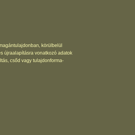
le magántulajdonban, körülbelül
és újraalapításra vonatkozó adatok
ltás, csőd vagy tulajdonforma-