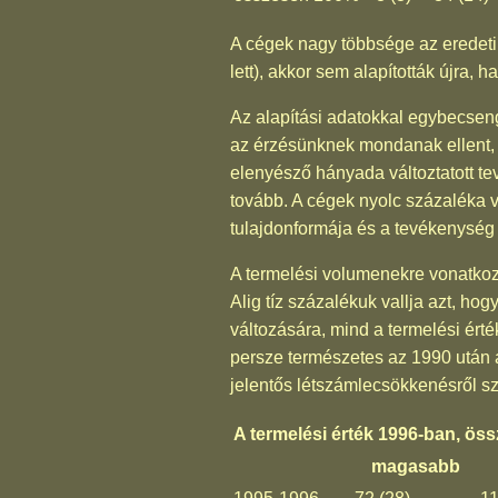
A cégek nagy többsége az eredeti a
lett), akkor sem alapították újra, h
Az alapítási adatokkal egybecseng,
az érzésünknek mondanak ellent, m
elenyésző hányada változtatott tev
tovább. A cégek nyolc százaléka v
tulajdonformája és a tevékenység 
A termelési volumenekre vonatkoz
Alig tíz százalékuk vallja azt, h
változására, mind a termelési ért
persze természetes az 1990 után ala
jelentős létszámlecsökkenésről sz
A termelési érték 1996-ban, öss
magasabb