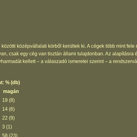
ő közötti középvállalati körből kerültek ki. A cégek több mint fe
, csak egy cég van tisztán állami tulajdonban. Az alapításra 
harmadát kellett – a válaszadó ismeretei szerint – a rendszervá
t: % (db)
magán
19 (8)
14 (6)
22 (9)
3 (1)
58 (23)