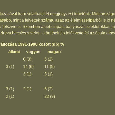
tozásával kapcsolatban két megjegyzést tehetünk. Mint országo
sabb, mint a felvettek száma, azaz az élelmiszeriparból is jó n
ő-felszívó is. Szemben a nehézipari, bányászati szektorokkal, m
 durva becslés szerint – körülbelül a felét vette fel az általa elb
áltozása 1991-1996 között (db) %
állami
vegyes
magán
8 (3)
6 (2)
3 (1)
14 (6)
11 (5)
3 (1)
3 (1)
3 (1)
2 (1)
6 (2)
2 (1)
22 (9)