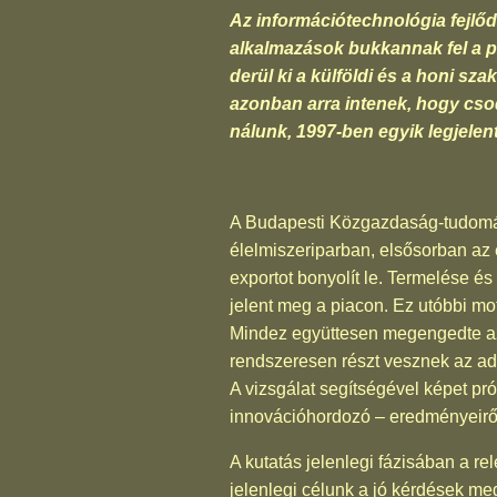
Az információtechnológia fejlő
alkalmazások bukkannak fel a pi
derül ki a külföldi és a honi s
azonban arra intenek, hogy csod
nálunk, 1997-ben egyik legjelen
A Budapesti Közgazdaság-tudomán
élelmiszeriparban, elsősorban az 
exportot bonyolít le. Termelése és 
jelent meg a piacon. Ez utóbbi mo
Mindez együttesen megengedte azt 
rendszeresen részt vesznek az ad
A vizsgálat segítségével képet pr
innovációhordozó – eredményeirő
A kutatás jelenlegi fázisában a re
jelenlegi célunk a jó kérdések me