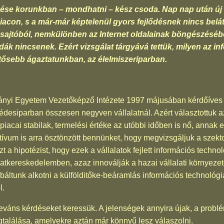
dése korunkban – mondhatni – kész csoda. Nap nap után új 
acon, s a már-már képtelenül gyors fejlődésnek nincs belát
zaksajtóból, nemkülönben az Internet oldalainak böngészésébő
ák nincsenek. Ezért vizsgálat tárgyává tettük, milyen az i
tősebb ágaztatunkban, az élelmiszeriparban.
yi Egyetem Vezetőképző Intézete 1997 májusában kérdőíves f
édesiparban összesen negyven vállalatnál. Azért választottuk az 
piacai stabilak, termelési értéke az utóbbi időben is nő, annak e
tívum is arra ösztönzött bennünket, hogy megvizsgáljuk a szektor
a hipotézist, hogy ezek a vállalatok fejlett információs techno
atkereskedelemben, azaz innoválják a hazai vállalati környezet
óbáltunk alkotni a külfölditőke-beáramlás információs technológ
l.
leváns kérdéseket keressük. A jelenségek annyira újak, a problé
gtalálása, amelyekre aztán már könnyű lesz válaszolni.