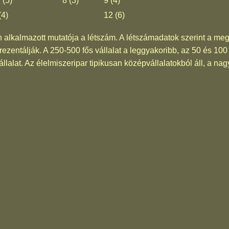
 (5)
8 (3)
9 (4)
(4)
12 (6)
n alkalmazott mutatója a létszám. A létszámadatok szerint a meg
prezentálják. A 250-500 fős vállalat a leggyakoribb, az 50 és 100 
llalat. Az élelmiszeripar tipikusan középvállalatokból áll, a nagy