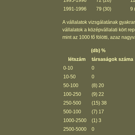
1995-1996
72 (28)
11
1991-1996
79 (30)
9 
A vállalatok vizsgálatának gyakra
vállalatok a középvállalati kört re
mint az 1000 fő fölötti, azaz nagyvá
(db) %
létszám
társaságok száma
0-10
0
10-50
0
50-100
(8) 20
100-250
(9) 22
250-500
(15) 38
500-100
(7) 17
1000-2500
(1) 3
2500-5000
0