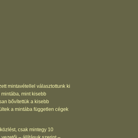
t mintavétellel választottunk ki
a mintába, mint kisebb
san bővítettük a kisebb
rültek a mintába független cégek
tközlést, csak mintegy 10
vezetői – állításuk szerint –