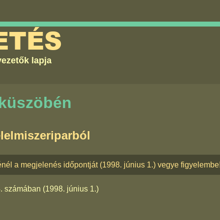
ETÉS
ezetők lapja
 küszöbén
élelmiszeriparból
nél a megjelenés időpontját (1998. június 1.) vegye figyelembe
4. számában
(1998. június 1.)