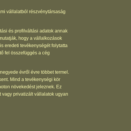
lami vállalatból részvénytársaság
ási és profilváltási adatok annak
mutatják, hogy a vállalkozások
s eredeti tevékenységét folytatta
tő fel összefüggés a cég
egyede évről évre többet termel.
kent. Mind a tevékenységi kör
onoton növekedést jeleznek. Ez
t vagy privatizált vállalatok ugyan