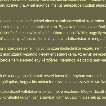
ni az interjúra. A hét magnós interjút nehezebben tudtuk elkész
ka volt: a kisebb cégeknél nincs számítástechnikai szakember;
apcsolatos, publikus adatokkal sem. Egy alkalommal a vezetőnő
ési érték és ezek változása) felháborodottan közölte, hogy ily
tő adatai nyilvánosak, és mint ilyen az adatbázisban is megtalá
ör a szervezeteknél. Ha volt is számítástechnikai vezető, nem m
az első számú vezetőtől kellett engedélyt kérni. Az egyik nevezet
zetője nem elérhető egy kérdőíves interjúhoz. Az pedig nem vá
 és a nagyobb vállalatok részei hasonló arányban vannak áll
állapítás, hogy a kis mintaelemszám miatt a százalékszámítás 
megkérdezett vállalatainknak vannak-e részlegei. Megkérdezett v
tok, körülbelül ugyanilyen arányban vannak vagy nincsenek az o