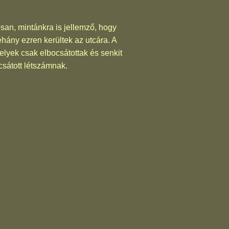
san, mintánkra is jellemző, hogy
éhány ezren kerültek az utcára. A
elyek csak elbocsátottak és senkit
ocsátott létszámnak.