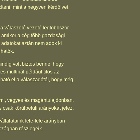
íteni, mint a negyven kérdőívet
 a válaszoló vezető legtöbbször
, amikor a cég főbb gazdasági
en adatokat aztán nem adok ki
lhatók.
indig volt biztos benne, hogy
es multinál például tilos az
rható el a válaszadótól, hogy még
ami, vegyes és magántulajdonban.
csak körülbelüli arányokat jelez.
állalataink fele-fele arányban
rszágban részlegeik.