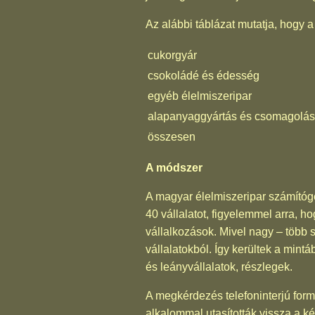
Az alábbi táblázat mutatja, hogy 
cukorgyár
csokoládé és édesség
egyéb élelmiszeripar
alapanyaggyártás és csomagolás
összesen
A módszer
A magyar élelmiszeripar számítógé
40 vállalatot, figyelemmel arra, 
vállalkozások. Mivel nagy – több s
vállalatokból. Így kerültek a mint
és leányvállalatok, részlegek.
A megkérdezés telefoninterjú form
alkalommal utasították vissza a kér