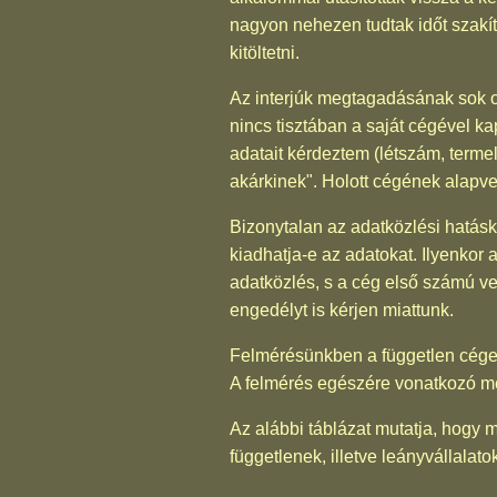
nagyon nehezen tudtak időt szakíta
kitöltetni.
Az interjúk megtagadásának sok o
nincs tisztában a saját cégével k
adatait kérdeztem (létszám, termel
akárkinek". Holott cégének alapve
Bizonytalan az adatközlési hatásk
kiadhatja-e az adatokat. Ilyenkor 
adatközlés, s a cég első számú ve
engedélyt is kérjen miattunk.
Felmérésünkben a független cégek
A felmérés egészére vonatkozó meg
Az alábbi táblázat mutatja, hogy 
függetlenek, illetve leányvállala