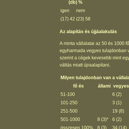
(db) %
igen
nem
(17) 42
(23) 58
Az alapítás és újjáalakulás
A minta vállalatai az 50 és 1000 f
egyharmada vegyes tulajdonban van
szerint a cégek kevesebb mint egy
váltás miatt újraalapítani.
Milyen tulajdonban van a vállala
fő és
állami
vegyes
51-100
6 (2)
101-250
3 (1)
251-500
19 (8)
501-1000
8 (3)*
6 (2)
összesen 100%
8 (3)
34 (14)