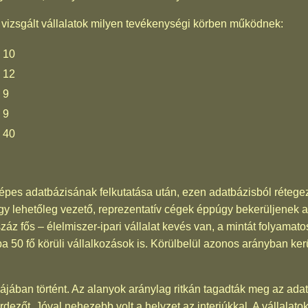
a vizsgált vállalatok milyen tevékenységi körben működnek:
10
12
9
9
40
pes adatbázisának felkutatása után, ezen adatbázisból rétegezet
hogy lehetőleg vezető, reprezentatív cégek éppúgy bekerüljenek 
záz fős – élelmiszer-ipari vállalat kevés van, a mintát folyamato
ába 50 fő körüli vállalkozások is. Körülbelül azonos arányban ke
ájában történt. Az alanyok aránylag ritkán tagadták meg az ada
dezőt. Jóval nehezebb volt a helyzet az interjúkkal. A vállalatok 