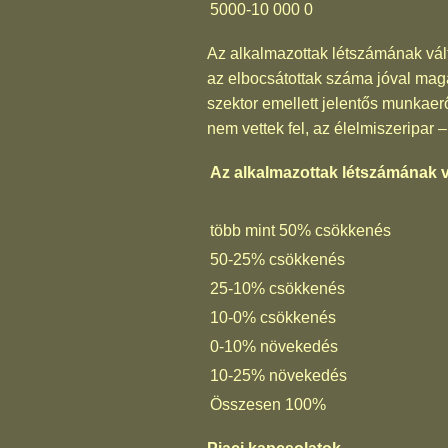
5000-10 000
0
Az alkalmazottak létszámának vál
az elbocsátottak száma jóval maga
szektor emellett jelentős munkaer
nem vettek fel, az élelmiszeripar –
Az alkalmazottak létszámának v
több mint 50% csökkenés
50-25% csökkenés
25-10% csökkenés
10-0% csökkenés
0-10% növekedés
10-25% növekedés
Összesen 100%