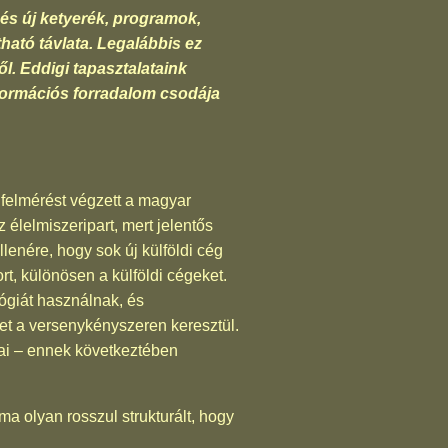
és új ketyerék, programok,
ható távlata. Legalábbis ez
l. Eddigi tapasztalataink
nformációs forradalom csodája
elmérést végzett a magyar
élelmiszeripart, mert jelentős
llenére, hogy sok új külföldi cég
t, különösen a külföldi cégeket.
lógiát használnak, és
et a versenykényszeren keresztül.
iai – ennek következtében
ma olyan rosszul strukturált, hogy