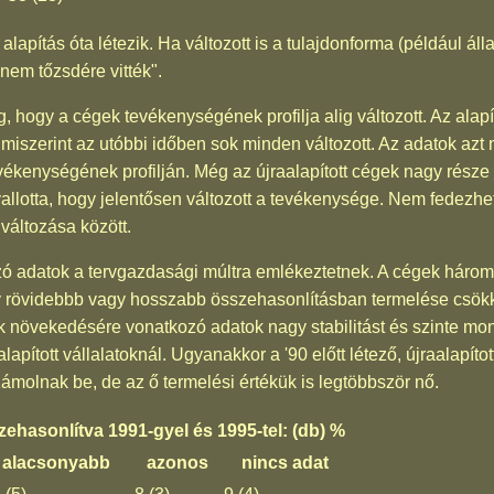
lapítás óta létezik. Ha változott is a tulajdonforma (például ál
anem tőzsdére vitték".
 hogy a cégek tevékenységének profilja alig változott. Az alapít
iszerint az utóbbi időben sok minden változott. Az adatok azt 
ékenységének profilján. Még az újraalapított cégek nagy része i
allotta, hogy jelentősen változott a tevékenysége. Nem fedezhe
változása között.
ó adatok a tervgazdasági múltra emlékeztetnek. A cégek háromn
ogy rövidebbb vagy hosszabb összehasonlításban termelése csök
ék növekedésére vonatkozó adatok nagy stabilitást és szinte m
pított vállalatoknál. Ugyanakkor a '90 előtt létező, újraalapítot
ámolnak be, de az ő termelési értékük is legtöbbször nő.
zehasonlítva 1991-gyel és 1995-tel: (db) %
alacsonyabb
azonos
nincs adat