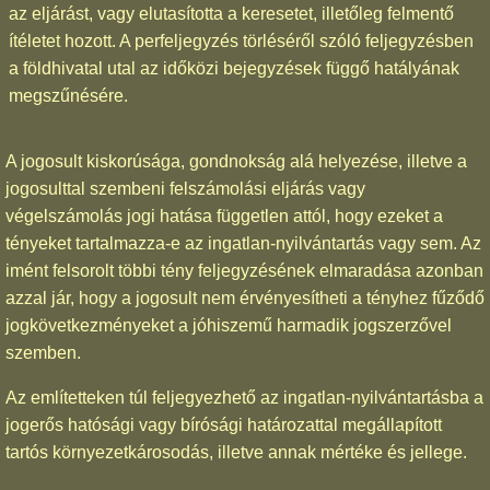
az eljárást, vagy elutasította a keresetet, illetőleg felmentő
ítéletet hozott. A perfeljegyzés törléséről szóló feljegyzésben
a földhivatal utal az időközi bejegyzések függő hatályának
megszűnésére.
A jogosult kiskorúsága, gondnokság alá helyezése, illetve a
jogosulttal szembeni felszámolási eljárás vagy
végelszámolás jogi hatása független attól, hogy ezeket a
tényeket tartalmazza-e az ingatlan-nyilvántartás vagy sem. Az
imént felsorolt többi tény feljegyzésének elmaradása azonban
azzal jár, hogy a jogosult nem érvényesítheti a tényhez fűződő
jogkövetkezményeket a jóhiszemű harmadik jogszerzővel
szemben.
Az említetteken túl feljegyezhető az ingatlan-nyilvántartásba a
jogerős hatósági vagy bírósági határozattal megállapított
tartós környezetkárosodás, illetve annak mértéke és jellege.