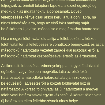
feljegyzik az érintett tulajdoni lapokra, s ezzel egyidejűleg
megküldik az ingatlanok tulajdonosainak. Egyéb
fellebbezések ténye csak akkor kerül a tulajdoni lapra, ha
nincs lehetőség arra, hogy az első fokú hatóság saját
hatáskörben kijavítsa, módosítsa a megtámadott határozatot.
Ha a megyei földhivatal elutasítja a fellebbezést, a körzeti
földhivatal törli a fellebbezésre vonatkozó bejegyzést, és azt a
másodfokú határozatra vezetett záradékkal igazolja; erről a
másodfokú határozat kézbesítésével értesíti az érdekeltet.
A sikeres fellebbezés eredményeképp a megyei földhivatal
egészben vagy részben megváltoztatja az első fokú
határozatot, a másodfokú határozat alapján szükséges
bejegyzésről (átvezetésről) a körzeti földhivatal hoz új
határozatot. A körzeti földhivatal az új határozatot a megyei
földhivatal határozatával együtt kézbesíti. A körzeti földhivatal
új határozata ellen fellebbezésnek nincs helye.