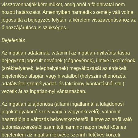
visszavonhatják kérelmüket, amíg arról a földhivatal nem
hozott határozatot. Amennyiben harmadik személy vált volna
jogosulttá a bejegyzés folytán, a kérelem visszavonásához az
ő hozzájárulása is szükséges.
Bejelentés
Az ingatlan adatainak, valamint az ingatlan-nyilvántartásba
bejegyzett jogosult nevének (cégnevének), illetve lakcímének
(székhelyének, telephelyének) megváltozását az érdekelt
bejelentése alapján vagy hivatalból (helyszíni ellenőrzés,
adatátvétel személyiadat- és lakcímnyilvántartásból stb.)
vezetik át az ingatlan-nyilvántartásban.
Az ingatlan tulajdonosa (állami ingatlannál a tulajdonosi
jogokat gyakorló szerv vagy a vagyonkezelő), valamint
használója a változás bekövetkezésétől, illetve az erről való
tudomásszerzéstől számított harminc napon belül köteles
bejelenteni az ingatlan fekvése szerint illetékes körzeti