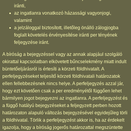
iránti,
az ingatlanra vonatkozó házassági vagyonjogi,
valamint
a jelzáloggal biztosított, illetőleg önálló zálogjogba
foglalt követelés érvényesítése iránti per tényének
feljegyzése iránt.
A bíróság a bejegyzéssel vagy az annak alapjául szolgáló
okirattal kapcsolatban elkövetett bűncselekmény miatt indult
büntetőeljárásról is értesíti a körzeti földhivatalt. A
perfeljegyzéseket teljesítő körzeti földhivatali határozatok
ellen fellebbezésnek nincs helye. A perfeljegyzés azzal jár,
hogy ezt követően csak a per eredményétől függően lehet
bármilyen jogot bejegyezni az ingatlanra. A perfeljegyzést és
a függő hatályú bejegyzéseket a feljegyzett perben hozott
határozaton alapuló változás bejegyzésével egyidejűleg törli
a földhivatal. Törlik a perfeljegyzést akkor is, ha az érdekelt
igazolja, hogy a bíróság jogerős határozattal megszüntette