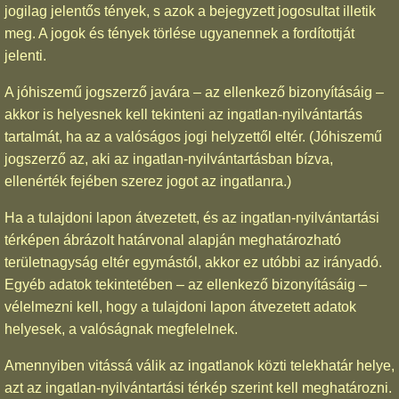
jogilag jelentős tények, s azok a bejegyzett jogosultat illetik
meg. A jogok és tények törlése ugyanennek a fordítottját
jelenti.
A jóhiszemű jogszerző javára – az ellenkező bizonyításáig –
akkor is helyesnek kell tekinteni az ingatlan-nyilvántartás
tartalmát, ha az a valóságos jogi helyzettől eltér. (Jóhiszemű
jogszerző az, aki az ingatlan-nyilvántartásban bízva,
ellenérték fejében szerez jogot az ingatlanra.)
Ha a tulajdoni lapon átvezetett, és az ingatlan-nyilvántartási
térképen ábrázolt határvonal alapján meghatározható
területnagyság eltér egymástól, akkor ez utóbbi az irányadó.
Egyéb adatok tekintetében – az ellenkező bizonyításáig –
vélelmezni kell, hogy a tulajdoni lapon átvezetett adatok
helyesek, a valóságnak megfelelnek.
Amennyiben vitássá válik az ingatlanok közti telekhatár helye,
azt az ingatlan-nyilvántartási térkép szerint kell meghatározni.