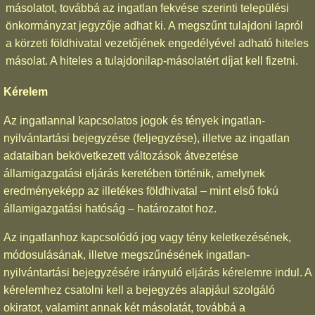
másolatot, továbbá az ingatlan fekvése szerinti települési
önkormányzat jegyzője adhat ki. A megszűnt tulajdoni lapról
a körzeti földhivatal vezetőjének engedélyével adható hiteles
másolat. A hiteles a tulajdonilap-másolatért díjat kell fizetni.
Kérelem
Az ingatlannal kapcsolatos jogok és tények ingatlan-
nyilvántartási bejegyzése (feljegyzése), illetve az ingatlan
adataiban bekövetkezett változások átvezetése
államigazgatási eljárás keretében történik, amelynek
eredményeképp az illetékes földhivatal – mint első fokú
államigazgatási hatóság – határozatot hoz.
Az ingatlanhoz kapcsolódó jog vagy tény keletkezésének,
módosulásának, illetve megszűnésének ingatlan-
nyilvántartási bejegyzésére irányuló eljárás kérelemre indul. A
kérelemhez csatolni kell a bejegyzés alapjául szolgáló
okiratot, valamint annak két másolatát, továbbá a