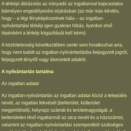
A térképi ábrázolás az irányadó az ingatlannal kapcsolatos
bármilyen engedélyezési eljárásban (az már más kérdés,
hogy – a légi fényképészetnek hála – az ingatlan-
nyilvántartási térkép igen gyakran hibás, ilyenkor első
lépésként a térkép kiigazítását kell kérni).
A közhitelesség következtében senki sem hivatkozhat arra,
hogy nem tudott az ingatlan-nyilvántartásba bejegyzett jogról,
feljegyzett tényről vagy átvezetett adatról.
A nyilvántartás tartalma
Az ingatlan adatai
Az ingatlan-nyilvántartás az ingatlan adatai közül a település
nevét, az ingatlan fekvését (belterület, külterület
megjelölését), helyrajzi számát és területnagyságát, a
belterületen lévő ingatlannál az utca nevét és a házszámot,
valamint az ingatlan-nyilvántartási szempontból szükséges