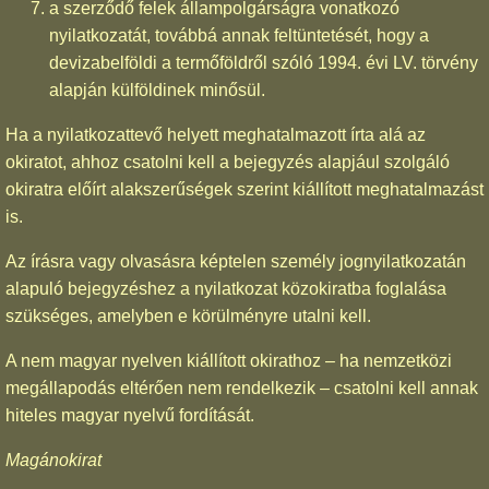
a szerződő felek állampolgárságra vonatkozó
nyilatkozatát, továbbá annak feltüntetését, hogy a
devizabelföldi a termőföldről szóló 1994. évi LV. törvény
alapján külföldinek minősül.
Ha a nyilatkozattevő helyett meghatalmazott írta alá az
okiratot, ahhoz csatolni kell a bejegyzés alapjául szolgáló
okiratra előírt alakszerűségek szerint kiállított meghatalmazást
is.
Az írásra vagy olvasásra képtelen személy jognyilatkozatán
alapuló bejegyzéshez a nyilatkozat közokiratba foglalása
szükséges, amelyben e körülményre utalni kell.
A nem magyar nyelven kiállított okirathoz – ha nemzetközi
megállapodás eltérően nem rendelkezik – csatolni kell annak
hiteles magyar nyelvű fordítását.
Magánokirat