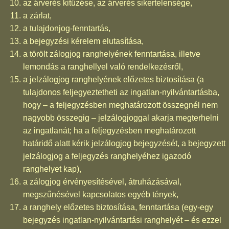
az árverés kitűzése, az árverés sikertelensége,
a zárlat,
a tulajdonjog-fenntartás,
a bejegyzési kérelem elutasítása,
a törölt zálogjog ranghelyének fenntartása, illetve
lemondás a ranghellyel való rendelkezésről,
a jelzálogjog ranghelyének előzetes biztosítása (a
tulajdonos feljegyeztetheti az ingatlan-nyilvántartásba,
hogy – a feljegyzésben meghatározott összegnél nem
nagyobb összegig – jelzálogjoggal akarja megterhelni
az ingatlanát; ha a feljegyzésben meghatározott
határidő alatt kérik jelzálogjog bejegyzését, a bejegyzett
jelzálogjog a feljegyzés ranghelyéhez igazodó
ranghelyet kap),
a zálogjog érvényesítésével, átruházásával,
megszűnésével kapcsolatos egyéb tények,
a ranghely előzetes biztosítása, fenntartása (egy-egy
bejegyzés ingatlan-nyilvántartási ranghelyét – és ezzel