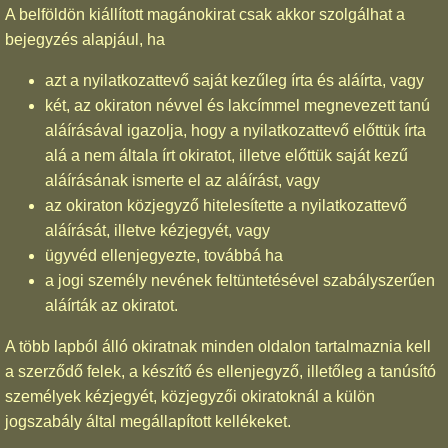
A belföldön kiállított magánokirat csak akkor szolgálhat a
bejegyzés alapjául, ha
azt a nyilatkozattevő saját kezűleg írta és aláírta, vagy
két, az okiraton névvel és lakcímmel megnevezett tanú
aláírásával igazolja, hogy a nyilatkozattevő előttük írta
alá a nem általa írt okiratot, illetve előttük saját kezű
aláírásának ismerte el az aláírást, vagy
az okiraton közjegyző hitelesítette a nyilatkozattevő
aláírását, illetve kézjegyét, vagy
ügyvéd ellenjegyezte, továbbá ha
a jogi személy nevének feltüntetésével szabályszerűen
aláírták az okiratot.
A több lapból álló okiratnak minden oldalon tartalmaznia kell
a szerződő felek, a készítő és ellenjegyző, illetőleg a tanúsító
személyek kézjegyét, közjegyzői okiratoknál a külön
jogszabály által megállapított kellékeket.