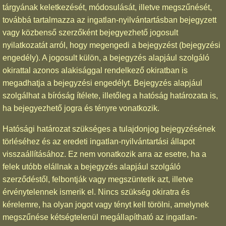
tárgyának keletkezését, módosulását, illetve megszűnését,
továbbá tartalmazza az ingatlan-nyilvántartásban bejegyzett
vagy közbenső szerzőként bejegyezhető jogosult
nyilatkozatát arról, hogy megengedi a bejegyzést (bejegyzési
engedély). A jogosult külön, a bejegyzés alapjául szolgáló
okirattal azonos alakisággal rendelkező okiratban is
megadhatja a bejegyzési engedélyt. Bejegyzés alapjául
szolgálhat a bíróság ítélete, illetőleg a hatóság határozata is,
ha bejegyezhető jogra és tényre vonatkozik.
Hatósági határozat szükséges a tulajdonjog bejegyzésének
törléséhez és az eredeti ingatlan-nyilvántartási állapot
visszaállításához. Ez nem vonatkozik arra az esetre, ha a
felek utóbb elállnak a bejegyzés alapjául szolgáló
szerződéstől, felbontják vagy megszüntetik azt, illetve
érvénytelennek ismerik el. Nincs szükség okiratra és
kérelemre, ha olyan jogot vagy tényt kell törölni, amelynek
megszűnése kétségtelenül megállapítható az ingatlan-