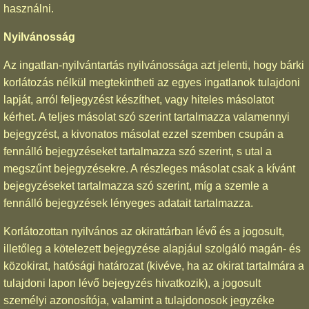
használni.
Nyilvánosság
Az ingatlan-nyilvántartás nyilvánossága azt jelenti, hogy bárki
korlátozás nélkül megtekintheti az egyes ingatlanok tulajdoni
lapját, arról feljegyzést készíthet, vagy hiteles másolatot
kérhet. A teljes másolat szó szerint tartalmazza valamennyi
bejegyzést, a kivonatos másolat ezzel szemben csupán a
fennálló bejegyzéseket tartalmazza szó szerint, s utal a
megszűnt bejegyzésekre. A részleges másolat csak a kívánt
bejegyzéseket tartalmazza szó szerint, míg a szemle a
fennálló bejegyzések lényeges adatait tartalmazza.
Korlátozottan nyilvános az okirattárban lévő és a jogosult,
illetőleg a kötelezett bejegyzése alapjául szolgáló magán- és
közokirat, hatósági határozat (kivéve, ha az okirat tartalmára a
tulajdoni lapon lévő bejegyzés hivatkozik), a jogosult
személyi azonosítója, valamint a tulajdonosok jegyzéke