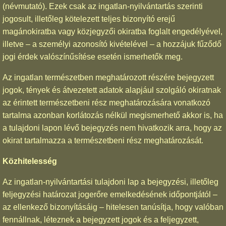
(névmutató). Ezek csak az ingatlan-nyilvántartás szerinti
jogosult, illetőleg kötelezett teljes bizonyító erejű
magánokiratba vagy közjegyzői okiratba foglalt engedélyével,
illetve – a személyi azonosító kivételével – a hozzájuk fűződő
jogi érdek valószínűsítése esetén ismerhetők meg.
Az ingatlan természetben meghatározott részére bejegyzett
jogok, tények és átvezetett adatok alapjául szolgáló okiratnak
az érintett természetbeni rész meghatározására vonatkozó
tartalma azonban korlátozás nélkül megismerhető akkor is, ha
a tulajdoni lapon lévő bejegyzés nem hivatkozik arra, hogy az
okirat tartalmazza a természetbeni rész meghatározását.
Közhitelesség
Az ingatlan-nyilvántartási tulajdoni lap a bejegyzési, illetőleg
feljegyzési határozat jogerőre emelkedésének időpontjától –
az ellenkező bizonyításáig – hitelesen tanúsítja, hogy valóban
fennállnak, léteznek a bejegyzett jogok és a feljegyzett,