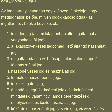
Bejegyezhető jogok
Az ingatlan-nyilvántartás egyik lényegi funkciója, hogy
megtudhatjuk belőle, milyen jogok kapcsolódnak az
ingatlanhoz. Ezek a következők:
tulajdonjog (állami tulajdonban álló ingatlannál a
vagyonkezelői jog),
a lakásszövetkezeti tagot megillető állandó használati
jog,
megállapodáson és bírósági határozaton alapuló
földhasználati jog,
haszonélvezeti jog és használati jog,
termőföld haszonbérleti joga,
telki szolgalmi jog,
állandó jellegű földmérési jelek, földminősítési
mintaterek, valamint villamos berendezések
elhelyezését biztosító használati jog,
közérdekű használati jog (vezetékjog, vízvezetési és