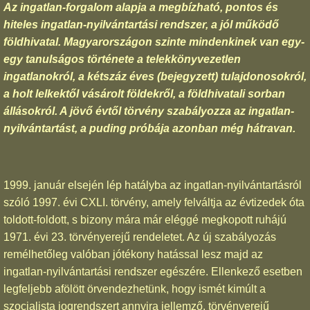
Az ingatlan-forgalom alapja a megbízható, pontos és
hiteles ingatlan-nyilvántartási rendszer, a jól működő
földhivatal. Magyarországon szinte mindenkinek van egy-
egy tanulságos története a telekkönyvezetlen
ingatlanokról, a kétszáz éves (bejegyzett) tulajdonosokról,
a holt lelkektől vásárolt földekről, a földhivatali sorban
állásokról. A jövő évtől törvény szabályozza az ingatlan-
nyilvántartást, a puding próbája azonban még hátravan.
1999. január elsején lép hatályba az ingatlan-nyilvántartásról
szóló 1997. évi CXLI. törvény, amely felváltja az évtizedek óta
toldott-foldott, s bizony mára már eléggé megkopott ruhájú
1971. évi 23. törvényerejű rendeletet. Az új szabályozás
remélhetőleg valóban jótékony hatással lesz majd az
ingatlan-nyilvántartási rendszer egészére. Ellenkező esetben
legfeljebb afölött örvendezhetünk, hogy ismét kimúlt a
szocialista jogrendszert annyira jellemző, törvényerejű