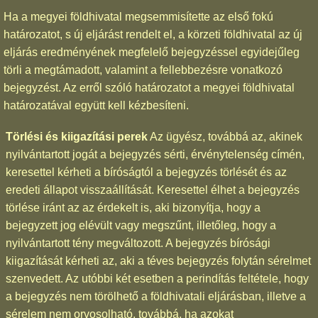
Ha a megyei földhivatal megsemmisítette az első fokú
határozatot, s új eljárást rendelt el, a körzeti földhivatal az új
eljárás eredményének megfelelő bejegyzéssel egyidejűleg
törli a megtámadott, valamint a fellebbezésre vonatkozó
bejegyzést. Az erről szóló határozatot a megyei földhivatal
határozatával együtt kell kézbesíteni.
Törlési és kiigazítási perek
Az ügyész, továbbá az, akinek
nyilvántartott jogát a bejegyzés sérti, érvénytelenség címén,
keresettel kérheti a bíróságtól a bejegyzés törlését és az
eredeti állapot visszaállítását. Keresettel élhet a bejegyzés
törlése iránt az az érdekelt is, aki bizonyítja, hogy a
bejegyzett jog elévült vagy megszűnt, illetőleg, hogy a
nyilvántartott tény megváltozott. A bejegyzés bírósági
kiigazítását kérheti az, aki a téves bejegyzés folytán sérelmet
szenvedett. Az utóbbi két esetben a perindítás feltétele, hogy
a bejegyzés nem törölhető a földhivatali eljárásban, illetve a
sérelem nem orvosolható, továbbá, ha azokat