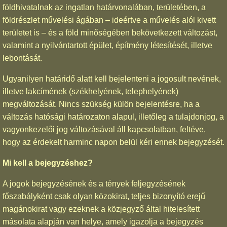
földhivatalnak az ingatlan határvonalában, területében, a
földrészlet művelési ágában – ideértve a művelés alól kivett
területet is – és a föld minőségében bekövetkezett változást,
valamint a nyilvántartott épület, építmény létesítését, illetve
lebontását.
Ugyanilyen határidő alatt kell bejelenteni a jogosult nevének,
illetve lakcímének (székhelyének, telephelyének)
megváltozását. Nincs szükség külön bejelentésre, ha a
változás hatósági határozaton alapul, illetőleg a tulajdonjog, a
vagyonkezelői jog változásával áll kapcsolatban, feltéve,
hogy az érdekelt harminc napon belül kéri ennek bejegyzését.
Mi kell a bejegyzéshez?
A jogok bejegyzésének és a tények feljegyzésének
főszabályként csak olyan közokirat, teljes bizonyító erejű
magánokirat vagy ezeknek a közjegyző által hitelesített
másolata alapján van helye, amely igazolja a bejegyzés