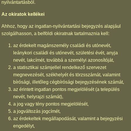
nyilvántartásból.
Az okiratok kellékei
Ahhoz, hogy az ingatlan-nyilvántartási bejegyzés alapjául
szolgálhasson, a belföldi okiratnak tartalmaznia kell:
az érdekelt magánszemély családi és utónevét,
leánykori családi és utónevét, születési évét, anyja
nevét, lakcímét, továbbá a személyi azonosítóját,
a statisztikai számjellel rendelkező szervezet
megnevezését, székhelyét és törzsszámát, valamint
bírósági, illetőleg cégbírósági bejegyzésének számát,
az érintett ingatlan pontos megjelölését (a település
nevét, helyrajzi számát),
a jog vagy tény pontos megjelölését,
a jogváltozás jogcímét,
az érdekeltek megállapodását, valamint a bejegyzési
engedélyt,