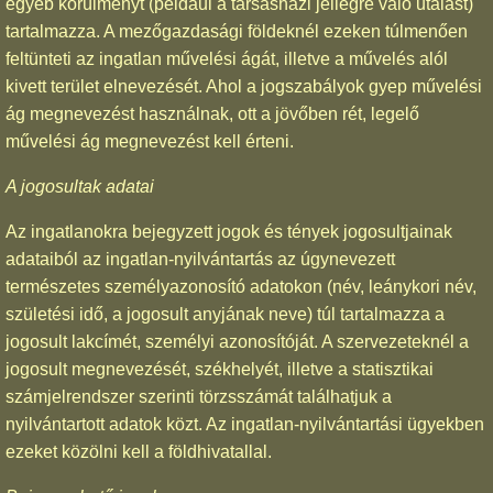
egyéb körülményt (például a társasházi jellegre való utalást)
tartalmazza. A mezőgazdasági földeknél ezeken túlmenően
feltünteti az ingatlan művelési ágát, illetve a művelés alól
kivett terület elnevezését. Ahol a jogszabályok gyep művelési
ág megnevezést használnak, ott a jövőben rét, legelő
művelési ág megnevezést kell érteni.
A jogosultak adatai
Az ingatlanokra bejegyzett jogok és tények jogosultjainak
adataiból az ingatlan-nyilvántartás az úgynevezett
természetes személyazonosító adatokon (név, leánykori név,
születési idő, a jogosult anyjának neve) túl tartalmazza a
jogosult lakcímét, személyi azonosítóját. A szervezeteknél a
jogosult megnevezését, székhelyét, illetve a statisztikai
számjelrendszer szerinti törzsszámát találhatjuk a
nyilvántartott adatok közt. Az ingatlan-nyilvántartási ügyekben
ezeket közölni kell a földhivatallal.