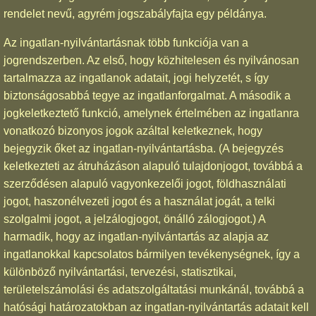
rendelet nevű, agyrém jogszabályfajta egy példánya.
Az ingatlan-nyilvántartásnak több funkciója van a
jogrendszerben. Az első, hogy közhitelesen és nyilvánosan
tartalmazza az ingatlanok adatait, jogi helyzetét, s így
biztonságosabbá tegye az ingatlanforgalmat. A második a
jogkeletkeztető funkció, amelynek értelmében az ingatlanra
vonatkozó bizonyos jogok azáltal keletkeznek, hogy
bejegyzik őket az ingatlan-nyilvántartásba. (A bejegyzés
keletkezteti az átruházáson alapuló tulajdonjogot, továbbá a
szerződésen alapuló vagyonkezelői jogot, földhasználati
jogot, haszonélvezeti jogot és a használat jogát, a telki
szolgalmi jogot, a jelzálogjogot, önálló zálogjogot.) A
harmadik, hogy az ingatlan-nyilvántartás az alapja az
ingatlanokkal kapcsolatos bármilyen tevékenységnek, így a
különböző nyilvántartási, tervezési, statisztikai,
területelszámolási és adatszolgáltatási munkánál, továbbá a
hatósági határozatokban az ingatlan-nyilvántartás adatait kell