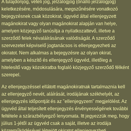
A tulajdonjog, vételi jog, jelzálogjog (önálló jelzálogjog)
keletkezésére, módosulására, megszűnésére vonatkozó
bejegyzésnek csak közokirat, ügyvéd által ellenjegyzett
magánokirat vagy olyan magánokirat alapján van helye,
amelyen közjegyző tanúsítja a nyilatkozattevő, illetve a
szerződő felek névaláírásának valódiságát. A szerződő
szervezetet képviselő jogtanácsos is ellenjegyezheti az
okiratot. Nem alkalmas a bejegyzésre az olyan okirat,
amelyben a készítő és ellenjegyző ügyvéd, illetőleg a
hitelesítő vagy közokiratba foglaló közjegyző szerződő félként
szerepel.
Az ellenjegyzéssel ellátott magánokiratnak tartalmaznia kell
az ellenjegyző nevét, aláírását, irodájának székhelyét, az
ellenjegyzés időpontját és az "ellenjegyzem" megjelölést. Az
ügyvéd által teljesített ellenjegyzés érvényességének további
feltétele a szárazbélyegző lenyomata. Itt jegyezzük meg, hogy
július 1-jétől az ügyvéd csak a saját, illetve az irodája
közreműködésével létrejött okiratot ellenjegyezheti.