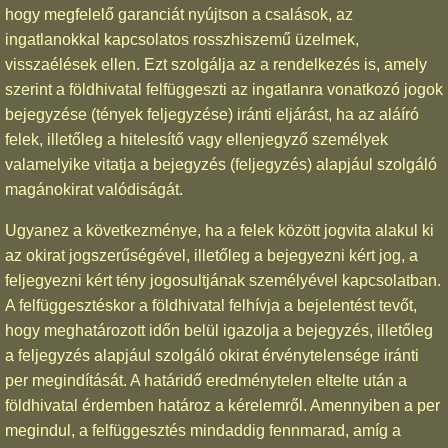
hogy megfelelő garanciát nyújtson a csalások, az
ingatlanokkal kapcsolatos rosszhiszemű üzelmek,
visszaélések ellen. Ezt szolgálja az a rendelkezés is, amely
szerint a földhivatal felfüggeszti az ingatlanra vonatkozó jogok
bejegyzése (tények feljegyzése) iránti eljárást, ha az aláíró
felek, illetőleg a hitelesítő vagy ellenjegyző személyek
valamelyike vitatja a bejegyzés (feljegyzés) alapjául szolgáló
magánokirat valódiságát.
Ugyanez a következménye, ha a felek között jogvita alakul ki
az okirat jogszerűségével, illetőleg a bejegyezni kért jog, a
feljegyezni kért tény jogosultjának személyével kapcsolatban.
A felfüggesztéskor a földhivatal felhívja a bejelentést tevőt,
hogy meghatározott időn belül igazolja a bejegyzés, illetőleg
a feljegyzés alapjául szolgáló okirat érvénytelensége iránti
per megindítását. A határidő eredménytelen eltelte után a
földhivatal érdemben határoz a kérelemről. Amennyiben a per
megindul, a felfüggesztés mindaddig fennmarad, amíg a