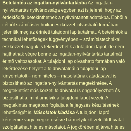
Betekintés az ingatlan-nyilvántartásba
Az ingatlan-
nyilvántartás nyilvánossága egyben azt is jelenti, hogy az
érdeklődők betekinthetnek a nyilvántartott adatokba. Ebből a
célból számítástechnikai eszközzel, olvasható formában
jelenítik meg az érintett tulajdoni lap tartalmát. A betekintők a
technikai lehetőségek függvényében – számítástechnikai
eszközzel maguk is lekérdezhetik a tulajdoni lapot, de nem
hajthatnak végre benne az ingatlan-nyilvántartás tartalmát
érintő változásokat. A tulajdoni lap olvasható formában való
lekérdezése helyett a földhivatalnál a tulajdoni lap
kinyomtatott – nem hiteles – másolatának átadásával is
biztosítható az ingatlan-nyilvántartás megtekintése. A
megtekintést más körzeti földhivatal is engedélyezheti és
biztosíthatja, mint amelyik a tulajdoni lapot vezeti. A
megtekintés magában foglalja a feljegyzés készítésének
lehetőségét is.
Másolatok kiadása
A tulajdoni lapról
kérelemre vagy megkeresésre bármelyik körzeti földhivatal
szolgáltathat hiteles másolatot. A jogkörében eljárva hiteles