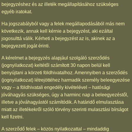
bejegyzéshez és az illeték megállapításához szükséges
egyéb iratokat.
Ha jogszabályból vagy a felek megállapodásából más nem
következik, annak kell kérnie a bejegyzést, aki ezáltal
jogosulttá válik. Kérheti a bejegyzést az is, akinek az a
bejegyezett jogát érinti.
A kérelmet a bejegyzés alapjául szolgáló szerződés
(jognyilatkozat) keltétől számított 30 napon belül kell
benyújtani a körzeti földhivatalhoz. Amennyiben a szerződés
(jognyilatkozat) létrejöttéhez harmadik személy beleegyezése
vagy – a földhivatali engedély kivételével – hatósági
jóváhagyás szükséges, úgy a harminc nap a beleegyezéstől,
illetve a jóváhagyástól számítódik. A határidő elmulasztása
miatt az illetékekről szóló törvény szerinti mulasztási bírságot
kell fizetni.
A szerződő felek – közös nyilatkozattal – mindaddig