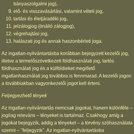
bányaszolgalmi jog),
elő- és visszavásárlási, valamint vételi jog,
tartási és életjáradéki jog,
jelzálogjog (önálló zálogjog),
végrehajtási jog,
halászati jog és annak haszonbérleti joga.
Az ingatlan-nyilvántartásba korábban bejegyzett kezelői jog,
illetve a termelőszövetkezeti földhasználati jog, tartós
földhasználati jog és a külföldieket megillető
ingatlanhasználati jog továbbra is fennmarad. A kezelői jogon
a továbbiakban vagyonkezelői jogot kell érteni.
Feljegyezhető tények
Az ingatlan-nyilvántartás nemcsak jogokat, hanem különféle –
jogilag releváns – tényeket is tartalmaz. Csakhogy amíg a
jogokat bejegyzik, addig a tényeket – a törvény szóhasználata
szerint – "feljegyzik". Az ingatlan-nyilvántartásba