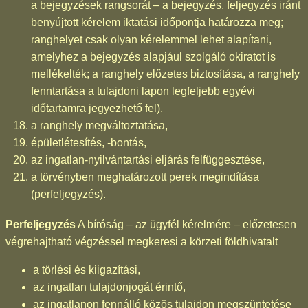
a bejegyzések rangsorát – a bejegyzés, feljegyzés iránt
benyújtott kérelem iktatási időpontja határozza meg;
ranghelyet csak olyan kérelemmel lehet alapítani,
amelyhez a bejegyzés alapjául szolgáló okiratot is
mellékelték; a ranghely előzetes biztosítása, a ranghely
fenntartása a tulajdoni lapon legfeljebb egyévi
időtartamra jegyezhető fel),
a ranghely megváltoztatása,
épületlétesítés, -bontás,
az ingatlan-nyilvántartási eljárás felfüggesztése,
a törvényben meghatározott perek megindítása
(perfeljegyzés).
Perfeljegyzés
A bíróság – az ügyfél kérelmére – előzetesen
végrehajtható végzéssel megkeresi a körzeti földhivatalt
a törlési és kiigazítási,
az ingatlan tulajdonjogát érintő,
az ingatlanon fennálló közös tulajdon megszüntetése