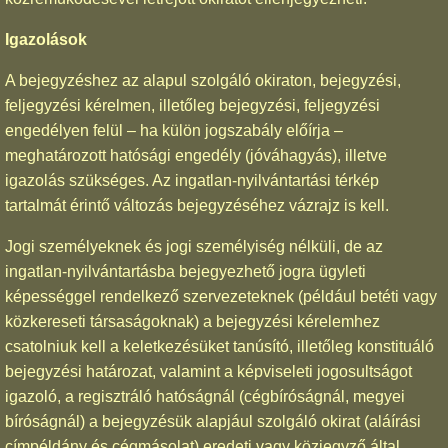
Igazolások
A bejegyzéshez az alapul szolgáló okiraton, bejegyzési,
feljegyzési kérelmen, illetőleg bejegyzési, feljegyzési
engedélyen felül – ha külön jogszabály előírja –
meghatározott hatósági engedély (jóváhagyás), illetve
igazolás szükséges. Az ingatlan-nyilvántartási térkép
tartalmát érintő változás bejegyzéséhez vázrajz is kell.
Jogi személyeknek és jogi személyiség nélküli, de az
ingatlan-nyilvántartásba bejegyezhető jogra ügyleti
képességgel rendelkező szervezeteknek (például betéti vagy
közkereseti társaságoknak) a bejegyzési kérelemhez
csatolniuk kell a keletkezésüket tanúsító, illetőleg konstituáló
bejegyzési határozat, valamint a képviseleti jogosultságot
igazoló, a regisztráló hatóságnál (cégbíróságnál, megyei
bíróságnál) a bejegyzésük alapjául szolgáló okirat (aláírási
címpéldány és cégmásolat) eredeti vagy közjegyző által