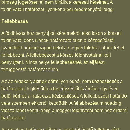
bíróság jogerősen el nem bírálja a kereseti kérelmet. A
földhivatali határozat ilyenkor a per eredményétől függ.
Fellebbezés
A földhivatalhoz benyújtott kérelmekről első fokon a körzeti
földhivatal dönt. Ennek határozata ellen a kézbesítéstől
számított harminc napon belül a megyei földhivatalhoz lehet
fellebbezni. A fellebbezést a körzeti földhivatalnál kell
benyújtani. Nincs helye fellebbezésnek az eljárást
felfüggesztő határozat ellen.
Az az érdekelt, akinek bármilyen okból nem kézbesítették a
határozatot, legkésőbb a bejegyzéstől számított egy éven
belül kérheti a határozat kézbesítését. A fellebbezési határidő
vele szemben ekkortól kezdődik. A fellebbezést mindaddig
vissza lehet vonni, amíg a megyei földhivatal nem hoz érdemi
határozatot.
Az ingatlan határvonalát vagy területét érintő fellebbezést