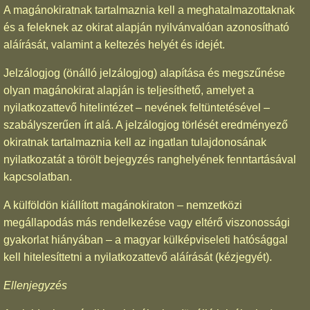
A magánokiratnak tartalmaznia kell a meghatalmazottaknak
és a feleknek az okirat alapján nyilvánvalóan azonosítható
aláírását, valamint a keltezés helyét és idejét.
Jelzálogjog (önálló jelzálogjog) alapítása és megszűnése
olyan magánokirat alapján is teljesíthető, amelyet a
nyilatkozattevő hitelintézet – nevének feltüntetésével –
szabályszerűen írt alá. A jelzálogjog törlését eredményező
okiratnak tartalmaznia kell az ingatlan tulajdonosának
nyilatkozatát a törölt bejegyzés ranghelyének fenntartásával
kapcsolatban.
A külföldön kiállított magánokiraton – nemzetközi
megállapodás más rendelkezése vagy eltérő viszonossági
gyakorlat hiányában – a magyar külképviseleti hatósággal
kell hitelesíttetni a nyilatkozattevő aláírását (kézjegyét).
Ellenjegyzés