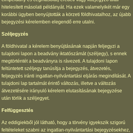
hitelesített másolati példányát. Ha ezek valamelyikét már egy
korábbi ügyben benyújtották a körzeti földhivatalhoz, az újabb
bejegyzési kérelemben elegendő erre utalni.
Széljegyzés
A földhivatal a kérelem benyújtásának napján feljegyzi a
tulajdoni lapon a beadvány iktatószámát (széljegy), s ennek
megtörténtét a beadványra is rávezeti. A tulajdoni lapon
feltüntetett széljegy tanúsítja a bejegyzés, átvezetés,
feljegyzés iránti ingatlan-nyilvántartási eljárás megindítását. A
tulajdoni lap tartalmát érintő változás, illetve a változás
átvezetésére irányuló kérelem elutasításának bejegyzése
után törlik a széljegyet.
Felfüggesztés
Az eddigiekből jól látható, hogy a törvény igyekszik szigorú
feltételeket szabni az ingatlan-nyilvántartási bejegyzésekhez,