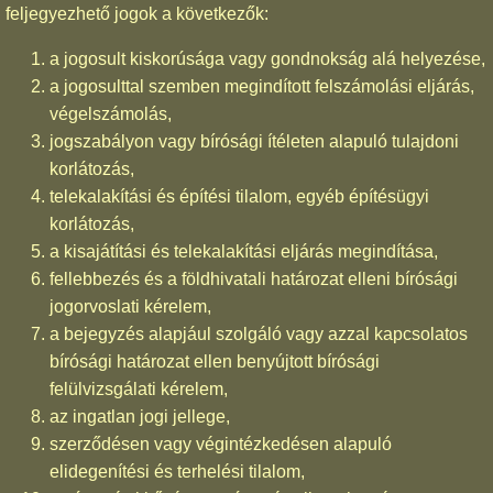
feljegyezhető jogok a következők:
a jogosult kiskorúsága vagy gondnokság alá helyezése,
a jogosulttal szemben megindított felszámolási eljárás,
végelszámolás,
jogszabályon vagy bírósági ítéleten alapuló tulajdoni
korlátozás,
telekalakítási és építési tilalom, egyéb építésügyi
korlátozás,
a kisajátítási és telekalakítási eljárás megindítása,
fellebbezés és a földhivatali határozat elleni bírósági
jogorvoslati kérelem,
a bejegyzés alapjául szolgáló vagy azzal kapcsolatos
bírósági határozat ellen benyújtott bírósági
felülvizsgálati kérelem,
az ingatlan jogi jellege,
szerződésen vagy végintézkedésen alapuló
elidegenítési és terhelési tilalom,