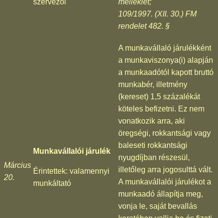
szervezői
melléklet;
109/1997. (XII. 30.) FM
rendelet 482. §
A munkavállaló járulékként
a munkaviszonya(i) alapján
a munkaadótól kapott bruttó
munkabér, illetmény
(kereset) 1,5 százalékát
köteles befizetni. Ez nem
vonatkozik arra, aki
öregségi, rokkantsági vagy
baleseti rokkantsági
Munkavállalói járulék
nyugdíjban részesül,
Március
illetőleg arra jogosulttá vált.
Érintettek: valamennyi
20.
A munkavállalói járulékot a
munkáltató
munkaadó állapítja meg,
vonja le, saját bevallás