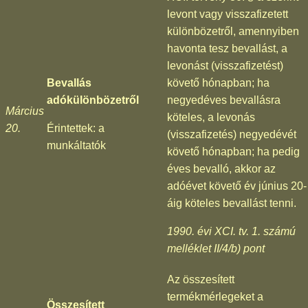
levont vagy visszafizetett
különbözetről, amennyiben
havonta tesz bevallást, a
levonást (visszafizetést)
Bevallás
követő hónapban; ha
adókülönbözetről
negyedéves bevallásra
Március
köteles, a levonás
20.
Érintettek: a
(visszafizetés) negyedévét
munkáltatók
követő hónapban; ha pedig
éves bevalló, akkor az
adóévet követő év június 20-
áig köteles bevallást tenni.
1990. évi XCI. tv. 1. számú
melléklet II/4/b) pont
Az összesített
termékmérlegeket a
Összesített