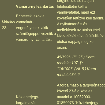
tárgyhét utolsó napján
Vámáru-nyilvántartás
hitelesíttetni kell a
vámhivatallal, majd ezt
Érintettek: azok a
követően lefűzve kell tárolni.
Március
vámraktár-
A nyilvántartást és
22.
engedélyesek, akik
mellékleteit az utolsó tétel
számítógéppel vezetik a
kivezetését követő ötödik év
vámáru-nyilvántartást
utolsó napjáig meg kell
őrizni.
45/1996. (III. 25.) Korm.
rendelet 107. §;
116/1997. (VII. 8.) Korm.
rendelet 34. §
A forgalmazó a tárgyhónapot
követő 23-áig köteles
Közteherjegy-
átutalni a 10032000-
forgalmazás
01850073 "Közteherjegy