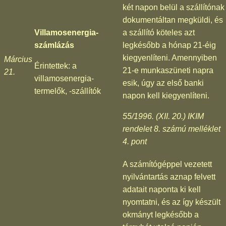
két napon belül a szállítónak
dokumentáltan megküldi, és
Villamosenergia-
a szállító köteles azt
számlázás
legkésőbb a hónap 21-éig
kiegyenlíteni. Amennyiben
Március
Érintettek: a
21-e munkaszüneti napra
21.
villamosenergia-
esik, úgy az első banki
termelők, -szállítók
napon kell kiegyenlíteni.
55/1996. (XII. 20.) IKIM
rendelet 8. számú melléklet
4. pont
A számítógéppel vezetett
nyilvántartás aznap felvett
adatait naponta ki kell
nyomtatni, és az így készült
okmányt legkésőbb a