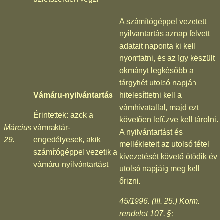
A számítógéppel vezetett
nyilvántartás aznap felvett
adatait naponta ki kell
nyomtatni, és az így készült
okmányt legkésőbb a
tárgyhét utolsó napján
Vámáru-nyilvántartás
hitelesíttetni kell a
vámhivatallal, majd ezt
Érintettek: azok a
követően lefűzve kell tárolni.
Március
vámraktár-
A nyilvántartást és
29.
engedélyesek, akik
mellékleteit az utolsó tétel
számítógéppel vezetik a
kivezetését követő ötödik év
vámáru-nyilvántartást
utolsó napjáig meg kell
őrizni.
45/1996. (III. 25.) Korm.
rendelet 107. §;