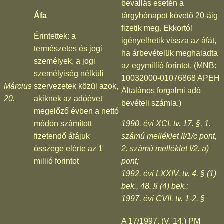
bevallás esetén a
Áfa
tárgyhónapot követő 20-áig
fizetik meg. Ekkortól
Érintettek: a
igényelhetik vissza az áfát,
természetes és jogi
ha árbevételük meghaladta
személyek, a jogi
az egymillió forintot. (MNB:
személyiség nélküli
10032000-01076868 APEH
Március
szervezetek közül azok,
Általános forgalmi adó
20.
akiknek az adóévet
bevételi számla.)
megelőző évben a nettó
módon számított
1990. évi XCI. tv. 17. §, 1.
fizetendő áfájuk
számú melléklet II/1/c pont,
összege elérte az 1
2. számú melléklet I/2. a)
millió forintot
pont;
1992. évi LXXIV. tv. 4. § (1)
bek., 48. § (4) bek.;
1997. évi CVII. tv. 1-2. §
A 17/1997. (V. 14.) PM