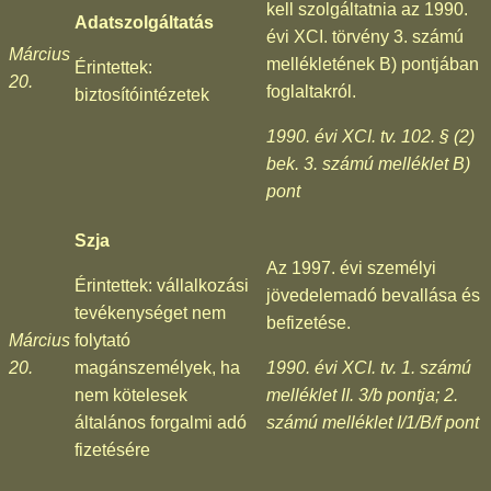
kell szolgáltatnia az 1990.
Adatszolgáltatás
évi XCI. törvény 3. számú
Március
mellékletének B) pontjában
Érintettek:
20.
foglaltakról.
biztosítóintézetek
1990. évi XCI. tv. 102. § (2)
bek. 3. számú melléklet B)
pont
Szja
Az 1997. évi személyi
Érintettek: vállalkozási
jövedelemadó bevallása és
tevékenységet nem
befizetése.
Március
folytató
20.
magánszemélyek, ha
1990. évi XCI. tv. 1. számú
nem kötelesek
melléklet II. 3/b pontja; 2.
általános forgalmi adó
számú melléklet I/1/B/f pont
fizetésére