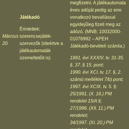
megfizetni. A játékautomata
éves adóját pedig az erre
Játékadó
vonatkozó bevallással
egyidejűleg fizeti meg az
Érintettek:
adózó. (MNB: 10032000-
Március
szerencsejáték-
01076992 – APEH
20.
szervezők (ideértve a
Játékadó-bevételi számla.)
játékautomaták
üzemeltetőit is)
1991. évi XXXIV. tv. 31-35.
§, 37. § 15. pont;
1990. évi XCI. tv. 17. §, 2.
számú melléklet 7/b) pont;
1997. évi XCIX. tv. 5. §;
25/1991. (X. 16.) PM
rendelet 15/A §;
27/1996. (XII. 11.) PM
rendelet;
34/1997. (XI. 20.) PM