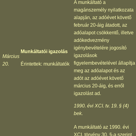
A munkáltató a
magánszemély nyilatkozata
alapján, az adóévet követő
február 20-áig átadott, az
adóalapot csökkentő, illetve
adókedvezmény
igénybevételére jogosító
Munkáltatói igazolás
igazolások
Március
figyelembevételével állapítja
20.
Érintettek: munkáltatók
meg az adóalapot és az
adót az adóévet követő
március 20-áig, és erről
igazolást ad.
1990. évi XCI. tv. 19. § (4)
bek.
A munkáltató az 1990. évi
XCI. törvény 30. §-a szerint