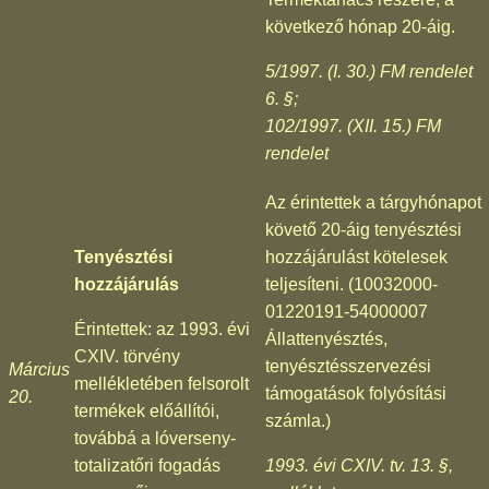
következő hónap 20-áig.
5/1997. (I. 30.) FM rendelet
6. §;
102/1997. (XII. 15.) FM
rendelet
Az érintettek a tárgyhónapot
követő 20-áig tenyésztési
Tenyésztési
hozzájárulást kötelesek
hozzájárulás
teljesíteni. (10032000-
01220191-54000007
Érintettek: az 1993. évi
Állattenyésztés,
CXIV. törvény
tenyésztésszervezési
Március
mellékletében felsorolt
támogatások folyósítási
20.
termékek előállítói,
számla.)
továbbá a lóverseny-
totalizatőri fogadás
1993. évi CXIV. tv. 13. §,