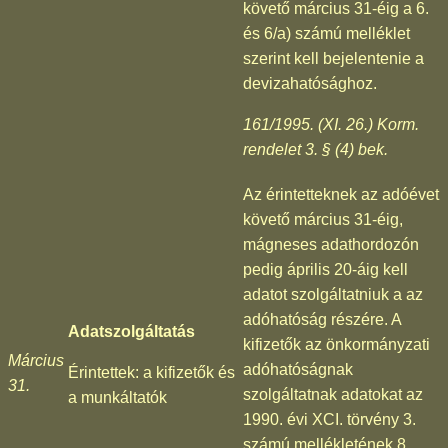
követő március 31-éig a 6.
és 6/a) számú melléklet
szerint kell bejelentenie a
devizahatósághoz.
161/1995. (XI. 26.) Korm.
rendelet 3. § (4) bek.
Az érintetteknek az adóévet
követő március 31-éig,
mágneses adathordozón
pedig április 20-áig kell
adatot szolgáltatniuk a az
adóhatóság részére. A
Adatszolgáltatás
kifizetők az önkormányzati
Március
adóhatóságnak
Érintettek: a kifizetők és
31.
szolgáltatnak adatokat az
a munkáltatók
1990. évi XCI. törvény 3.
számú mellékletének 8.