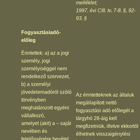
melléklet;
1997. évi CIII. tv. 7-8. §, 92-
93. §
Fogyasztásiadó-
előleg
Érintettek: a) az a jogi
személy, jogi
személyiséggel nem
rendelkező szervezet,
b) a személyi
jövedelemadóról szóló
Az érintetteknek az általuk
törvényben
megállapított nettó
meghatározott egyéni
fogyasztási adó előlegét a
vállalkozó,
tárgyhó 28-áig kell
amelyet (akit) a – saját
megfizetniük, illetve ekkortól
nevében és
élhetnek visszaigénylési
felelősségére bevétel