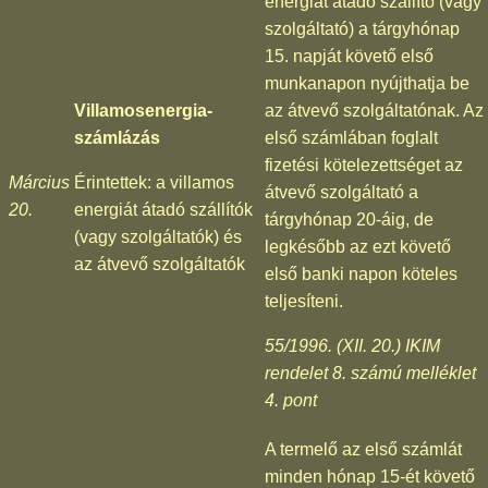
energiát átadó szállító (vagy
szolgáltató) a tárgyhónap
15. napját követő első
munkanapon nyújthatja be
Villamosenergia-
az átvevő szolgáltatónak. Az
számlázás
első számlában foglalt
fizetési kötelezettséget az
Március
Érintettek: a villamos
átvevő szolgáltató a
20.
energiát átadó szállítók
tárgyhónap 20-áig, de
(vagy szolgáltatók) és
legkésőbb az ezt követő
az átvevő szolgáltatók
első banki napon köteles
teljesíteni.
55/1996. (XII. 20.) IKIM
rendelet 8. számú melléklet
4. pont
A termelő az első számlát
minden hónap 15-ét követő