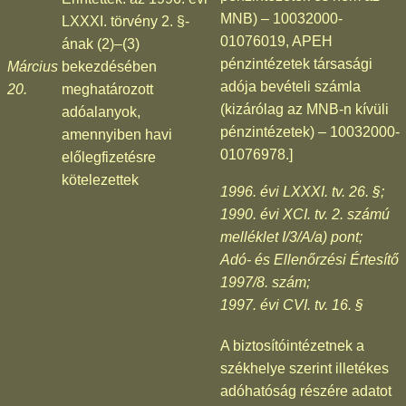
MNB) – 10032000-
LXXXI. törvény 2. §-
01076019, APEH
ának (2)–(3)
pénzintézetek társasági
Március
bekezdésében
adója bevételi számla
20.
meghatározott
(kizárólag az MNB-n kívüli
adóalanyok,
pénzintézetek) – 10032000-
amennyiben havi
01076978.]
előlegfizetésre
kötelezettek
1996. évi LXXXI. tv. 26. §;
1990. évi XCI. tv. 2. számú
melléklet I/3/A/a) pont;
Adó- és Ellenőrzési Értesítő
1997/8. szám;
1997. évi CVI. tv. 16. §
A biztosítóintézetnek a
székhelye szerint illetékes
adóhatóság részére adatot