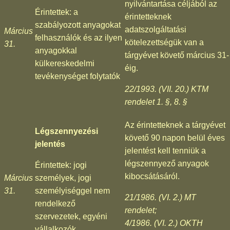
nyilvántartása céljából az
Érintettek: a
érintetteknek
szabályozott anyagokat
adatszolgáltatási
Március
felhasználók és az ilyen
kötelezettségük van a
31.
anyagokkal
tárgyévet követő március 31-
külkereskedelmi
éig.
tevékenységet folytatók
22/1993. (VII. 20.) KTM
rendelet 1. §, 8. §
Az érintetteknek a tárgyévet
Légszennyezési
követő 90 napon belül éves
jelentés
jelentést kell tenniük a
légszennyező anyagok
Érintettek: jogi
kibocsátásáról.
Március
személyek, jogi
31.
személyiséggel nem
21/1986. (VI. 2.) MT
rendelkező
rendelet;
szervezetek, egyéni
4/1986. (VI. 2.) OKTH
vállalkozók