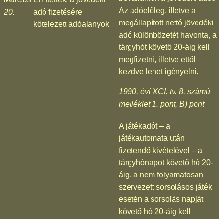
Az adóelőleg, illetve a
20.
adó fizetésére
megállapított nettó jövedéki
kötelezett adóalanyok
adó különbözetét havonta, a
tárgyhót követő 20-áig kell
megfizetni, illetve ettől
kezdve lehet igényelni.
1990. évi XCI. tv. 8. számú
melléklet 1. pont, B) pont
A játékadót – a
játékautomata után
fizetendő kivételével – a
tárgyhónapot követő hó 20-
áig, a nem folyamatosan
szervezett sorsolásos játék
esetén a sorsolás napját
követő hó 20-áig kell