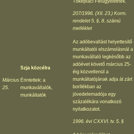
Tőkepiaci Felügyeletnek.
207/1996. (XII. 23.) Korm.
rendelet 5. §, 8. számú
melléklet
Az adóbevallást helyettesítő
munkáltatói elszámolásnál a
munkavállaló legkésőbb az
adóévet követő március 25-
Szja közcélra
éig közvetlenül a
munkáltatójának adja át zárt
Március
Érintettek: a
borítékban az
25.
munkavállalók,
jövedelemadója egy
munkáltatók
százalékára vonatkozó
nyilatkozatot.
1996. évi CXXVI. tv. 5. §