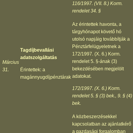
116/1997. (VII. 8.) Korm.
rendelet 34. §
Az érintettek havonta, a
tárgyhónapot követő hó
utolsó napjáig továbbítják a
Pénztárfelügyeletnek a
Tagdíjbevallási
172/1997. (X. 6.) Korm.
adatszolgáltatás
rendelet 5. §-ának (3)
Március
bekezdésében megjelölt
31.
Érintettek: a
adatokat.
magánnyugdíjpénztárak
172/1997. (X. 6.) Korm.
rendelet 5. § (3) bek., 9. § (4)
bek.
A közbeszerzésekkel
kapcsolatban az ajánlatkérő
a gazdasági forgalomban