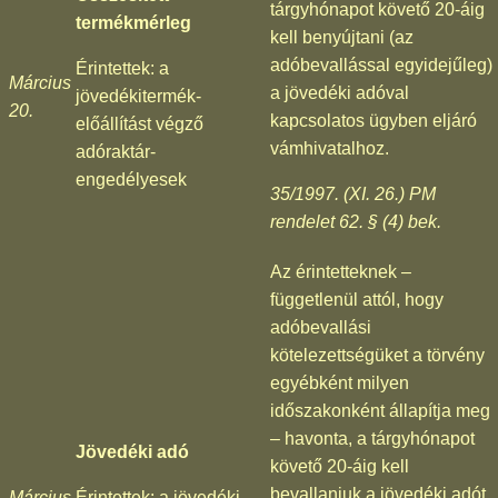
tárgyhónapot követő 20-áig
termékmérleg
kell benyújtani (az
adóbevallással egyidejűleg)
Érintettek: a
Március
a jövedéki adóval
jövedékitermék-
20.
kapcsolatos ügyben eljáró
előállítást végző
vámhivatalhoz.
adóraktár-
engedélyesek
35/1997. (XI. 26.) PM
rendelet 62. § (4) bek.
Az érintetteknek –
függetlenül attól, hogy
adóbevallási
kötelezettségüket a törvény
egyébként milyen
időszakonként állapítja meg
– havonta, a tárgyhónapot
Jövedéki adó
követő 20-áig kell
bevallaniuk a jövedéki adót.
Március
Érintettek: a jövedéki