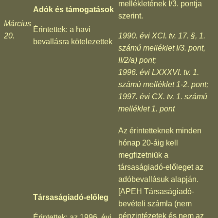
mellékletének I/3. pontja
Adók és támogatások
szerint.
Március
Érintettek: a havi
20.
1990. évi XCI. tv. 17. §, 1.
bevallásra kötelezettek
számú melléklet I/3. pont,
II/2/a) pont;
1996. évi LXXXVI. tv. 1.
számú melléklet 1-2. pont;
1997. évi CX. tv. 1. számú
melléklet 1. pont
Az érintetteknek minden
hónap 20-áig kell
megfizetniük a
társaságiadó-előleget az
adóbevallásuk alapján.
[APEH Társaságiadó-
Társaságiadó-előleg
bevételi számla (nem
pénzintézetek és nem az
Érintettek: az 1996. évi