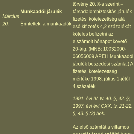
törvény 20. §-a szerint –
Munkaadói járulék
társadalombiztosításijárulék-
Március
fizetési kötelezettség alá
20.
Érintettek: a munkaadók
eső kifizetés 4,2 százalékát
köteles befizetni az
elszámolt hónapot követő
20-áig. (MNB: 10032000-
06056009 APEH Munkaadói
járulék beszedési számla.) A
fizetési kötelezettség
mértéke 1998. július 1-jétől
4 százalék.
1991. évi IV. tv. 40. §, 42. §;
1997. évi évi CXX. tv. 21-22.
§, 43. § (3) bek.
Az első számlát a villamos