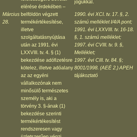
jogukkal.
elérése érdekében –
Március
belföldön végzett
1990. évi XCI. tv. 17. §, 2.
28.
termékértékesítése,
számú melléklet I/4/A pont;
illetve
1991. évi LXXVIII. tv. 16-18.
szolgáltatásnyújtása
§, 1. számú melléklet;
után az 1991. évi
1997. évi CVIII. tv. 9. §,
LXXVIII. tv. 4. § (1)
Melléklet;
bekezdése adófizetésre
1997. évi CIII. tv. 84. §;
kötelez, illetve adóalany
8001/1998. (AEÉ 2.) APEH
az az egyéni
tájákoztató
vállalkozónak nem
minősülő természetes
személy is, aki a
törvény 3. §-ának (1)
bekezdése szerinti
termékértékesítést
rendszeresen vagy
üzletszerűen végzi