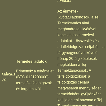
rendelet
Az érintettek
(kvótatulajdonosok) a Tej
Terméktanács által
meghatározott kvótával
kapcsolatos termelési
adatokat – összesítés és
adatfeldolgozás céljából – a
tárgynegyedévet követő
hónap 20-áig kötelesek
Termelési adatok
megküldeni a Tej
Terméktanácsnak. A
Érintettek: a tehéntejet
Március
tejfeldolgozóknak a
(BTO 0121200000)
20.
feldolgozás céljára
termelők, feldolgozók
megvásárolt mennyiséget
és forgalmazók
termelőnként, gyűjtőnként
kell jelenteni havonta a Tej
Terméktanács részére, a