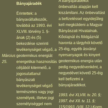
A bányajáradékot
Bányajáradék
önbevallás alapján kell
kiszámítani. Az önbevallást
Érintettek: a
a befizetéssel egyidejűleg
bányavállalkozók,
kell megküldeni a Magyar
továbbá az 1993. évi
Bányászati Hivatalnak.
XLVIII. törvény 1. §-
Kőolajnál és földgáznál
ának (2) és (5)
havonta a tárgyhót követő
bekezdése szerinti
25-éig, egyéb ásványi
tevékenységet végző, a
nyersanyagok és kinyert
Március
geotermikus energiát
geotermikus energia után
25.
energetikai hasznosítás
pedig negyedévenként, a
céljából kitermelő, a
negyedévet követő 25-éig
jogosulatlanul
kell befizetni a
bányászati
bányajáradékot.
tevékenységet végző
természetes vagy jogi
1993. évi XLVIII. tv. 20. §;
személyek, illetve jogi
1997. évi XII. tv. 11. §;
személyiséggel nem
115/1993. (VIII. 12.) Korm.