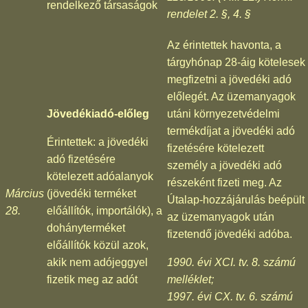
rendelkező társaságok
rendelet 2. §, 4. §
Az érintettek havonta, a
tárgyhónap 28-áig kötelesek
megfizetni a jövedéki adó
előlegét. Az üzemanyagok
Jövedékiadó-előleg
utáni környezetvédelmi
termékdíjat a jövedéki adó
Érintettek: a jövedéki
fizetésére kötelezett
adó fizetésére
személy a jövedéki adó
kötelezett adóalanyok
részeként fizeti meg. Az
Március
(jövedéki terméket
Útalap-hozzájárulás beépült
28.
előállítók, importálók), a
az üzemanyagok után
dohányterméket
fizetendő jövedéki adóba.
előállítók közül azok,
akik nem adójeggyel
1990. évi XCI. tv. 8. számú
fizetik meg az adót
melléklet;
1997. évi CX. tv. 6. számú