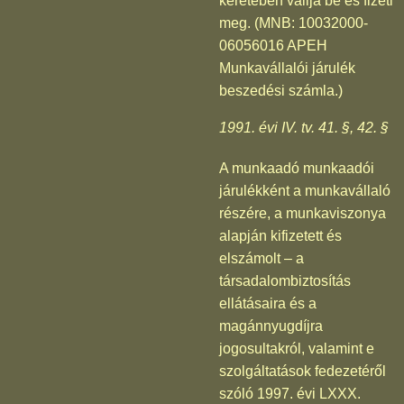
keretében vallja be és fizeti
meg. (MNB: 10032000-
06056016 APEH
Munkavállalói járulék
beszedési számla.)
1991. évi IV. tv. 41. §, 42. §
A munkaadó munkaadói
járulékként a munkavállaló
részére, a munkaviszonya
alapján kifizetett és
elszámolt – a
társadalombiztosítás
ellátásaira és a
magánnyugdíjra
jogosultakról, valamint e
szolgáltatások fedezetéről
szóló 1997. évi LXXX.