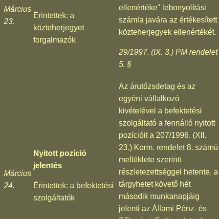
ellenértéke" lebonyolítási
Március
Érintettek: a
számla javára az értékesített
23
.
közteherjegyet
közteherjegyek ellenértékét.
forgalmazók
29/1997. (IX. 3.) PM rendelet
5. §
Az árutőzsdetag és az
egyéni vállalkozó
kivételével a befektetési
szolgáltató a fennálló nyitott
pozícióit a 207/1996. (XII.
23.) Korm. rendelet 8. számú
Nyitott pozíció
melléklete szerinti
jelentés
részletezettséggel hetente, a
Március
tárgyhetet követő hét
24.
Érintettek: a befektetési
második munkanapjáig
szolgáltatók
jelenti az Állami Pénz- és